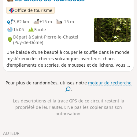
Office de tourisme
3,62 km
+15 m
-15 m
1h 05
Facile
Départ à Saint-Pierre-le-Chastel
(Puy-de-Dôme)
Une balade d'une beauté à couper le souffle dans le monde
mystérieux des cheires volcaniques avec leurs chaos
d'empilements de scories, de mousses et de lichens. Vous y
découvrirez les vestiges d’une cité médiévale mystérieuse,
le Camp des Chazaloux.
Pour plus de randonnées, utilisez notre
moteur de recherche
.
Les descriptions et la trace GPS de ce circuit restent la
propriété de leur auteur. Ne pas les copier sans son
autorisation.
AUTEUR