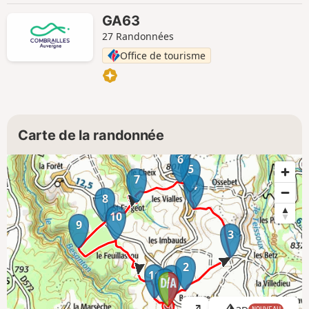
GA63
27 Randonnées
Office de tourisme
Carte de la randonnée
6
5
7
4
8
10
9
3
2
11
1
12