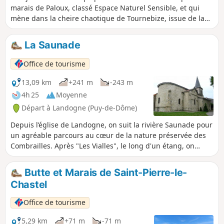
marais de Paloux, classé Espace Naturel Sensible, et qui
mène dans la cheire chaotique de Tournebize, issue de la
lave du Puy de Côme.
La Saunade
Office de tourisme
13,09 km
+241 m
-243 m
4h 25
Moyenne
Départ à Landogne (Puy-de-Dôme)
Depuis l’église de Landogne, on suit la rivière Saunade pour
un agréable parcours au cœur de la nature préservée des
Combrailles. Après "Les Vialles", le long d'un étang, on
bénéficie d'un beau panorama à 360° sur les Combrailles et
la chaîne des Puys.
Butte et Marais de Saint-Pierre-le-
Chastel
Office de tourisme
5,29 km
+71 m
-71 m