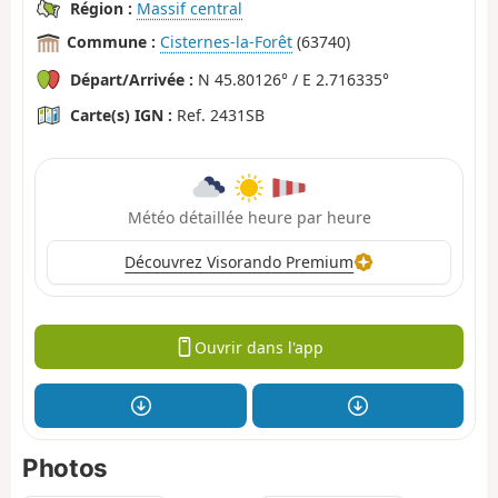
Région :
Massif central
Commune :
Cisternes-la-Forêt
(63740)
Départ/Arrivée :
N 45.80126° / E 2.716335°
Carte(s) IGN :
Ref. 2431SB
Météo détaillée heure par heure
Découvrez Visorando Premium
Ouvrir dans l'app
Photos