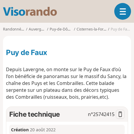
V
O
i
u
s
v
o
Randonnées
Auvergne
Puy-de-Dôme
Cisternes-la-Forêt
Puy de Faux
r
r
i
a
r
n
Puy de Faux
l
d
a
o
n
Depuis Lavergne, on monte sur le Puy de Faux d’où
a
l’on bénéficie de panoramas sur le massif du Sancy, la
v
chaîne des Puys et les Combrailles. Cette balade
i
g
serpente sur un plateau dans des décors typiques
a
des Combrailles (ruisseaux, bois, prairies,etc).
t
i
Fiche technique
n°
25742415
o
n
Création
20 août 2022