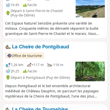
1h 45
Facile
Départ à Saint-Pierre-le-Chastel
(Puy-de-Dôme)
Cet Espace Naturel Sensible présente une variété de
milieux. Cinquante mètres de dénivelé séparent la butte
granitique de Saint-Pierre-le-Chastel et le marais. Vous
pourrez découvrir une faune et une flore incomparables.
Prenez le temps d'observer et d'en apprendre davantage au
La Cheire de Pontgibaud
gré des panneaux d'interprétation installés sur ce sentier.
Office de tourisme
7,26 km
+117 m
-116 m
2h 25
Facile
Départ à Pontgibaud (Puy-de-Dôme)
Depuis Pontgibaud et le bel ensemble architectural
médiéval de Château Dauphin, on parcourt les paysages
mystérieux de la Cheire de Pontgibaud, l’une des plus
belles coulées de lave de la chaîne des Puys.
La Cheire de Tournebise