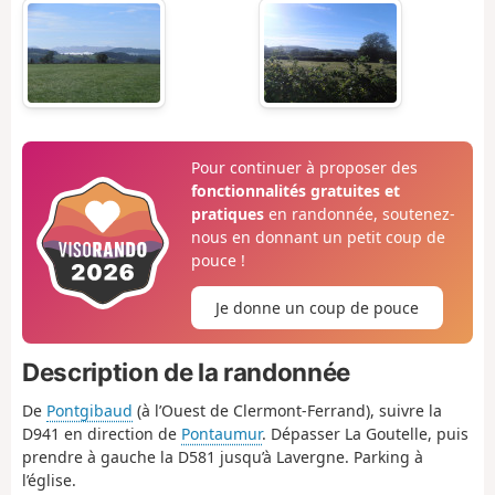
Pour continuer à proposer des
fonctionnalités gratuites et
pratiques
en randonnée, soutenez-
nous en donnant un petit coup de
pouce !
Je donne un coup de pouce
Description de la randonnée
De
Pontgibaud
(à l’Ouest de Clermont-Ferrand), suivre la
D941 en direction de
Pontaumur
. Dépasser La Goutelle, puis
prendre à gauche la D581 jusqu’à Lavergne. Parking à
l’église.