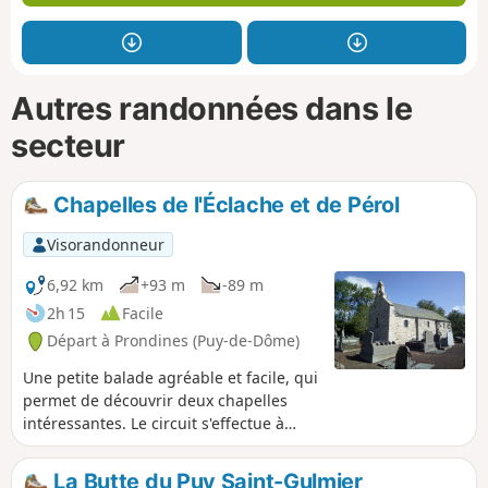
Autres randonnées dans le
secteur
Chapelles de l'Éclache et de Pérol
Visorandonneur
6,92 km
+93 m
-89 m
2h 15
Facile
Départ à Prondines (Puy-de-Dôme)
Une petite balade agréable et facile, qui
permet de découvrir deux chapelles
intéressantes. Le circuit s'effectue à
travers prairies et forêts en empruntant
des chemins larges, carrossables et
La Butte du Puy Saint-Gulmier