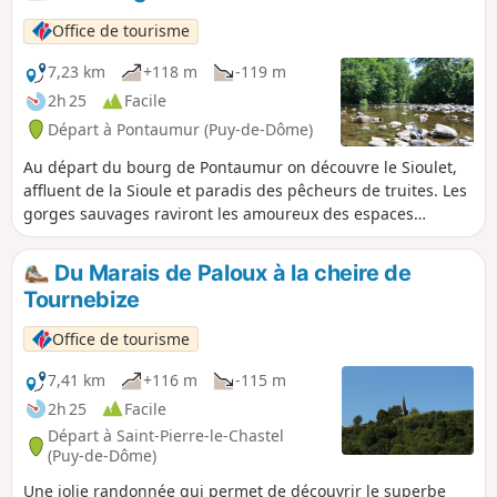
Office de tourisme
7,23 km
+118 m
-119 m
2h 25
Facile
Départ à Pontaumur (Puy-de-Dôme)
Au départ du bourg de Pontaumur on découvre le Sioulet,
affluent de la Sioule et paradis des pêcheurs de truites. Les
gorges sauvages raviront les amoureux des espaces
préservés.
Du Marais de Paloux à la cheire de
Tournebize
Office de tourisme
7,41 km
+116 m
-115 m
2h 25
Facile
Départ à Saint-Pierre-le-Chastel
(Puy-de-Dôme)
Une jolie randonnée qui permet de découvrir le superbe