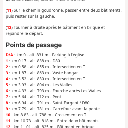
(
11
) Sur le chemin goudronné, passer entre deux bâtiments,
puis rester sur la gauche.
(
12
) Tourner à droite après le bâtiment en brique et
rejoindre le départ.
Points de passage
D/A
: km 0 - alt. 831 m - Parking à l'église
1
: km 0.17 - alt. 838 m - D80
2
: km 0.58 - alt. 855 m - Intersection en T
3
: km 1.87 - alt. 863 m - Vaste hangar
4
: km 3.52 - alt. 830 m - Intersection en T
5
: km 3.93 - alt. 804 m - Les Vialles
6
: km 4.33 - alt. 793 m - Fourche après Les Vialles
7
: km 5.64 - alt. 712 m - Pont
8
: km 6.94 - alt. 791 m - Saint-Fargeot / D80
9
: km 7.79 - alt. 781 m - Carrefour avant la pente
10
: km 8.83 - alt. 788 m - Croisement en T
11
: km 10.73 - alt. 818 m - Entre deux bâtiments
12
: km 11.01 - alt. 825 m - Bâtiment en brique