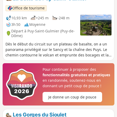
modérément pentus.
Office de tourisme
10,93 km
+245 m
-248 m
3h 50
Moyenne
Départ à Puy-Saint-Gulmier (Puy-de-
Dôme)
Dès le début du circuit sur un plateau de basalte, on a un
panorama privilégié sur le Sancy et la chaîne des Puys. Le
chemin contourne le volcan et emprunte des bocages et la
voie d’Agrippa. Les paysages sont apaisés, partagés entre
près, bois et étangs.
Pour continuer à proposer des
fonctionnalités gratuites et pratiques
en randonnée, soutenez-nous en
donnant un petit coup de pouce !
Je donne un coup de pouce
Les Gorges du Sioulet