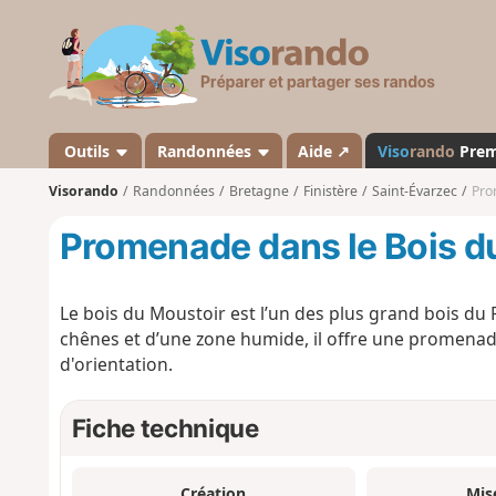
V
i
s
o
r
a
Outils
Randonnées
Aide ↗
Viso
rando
Pre
n
Visorando
Randonnées
Bretagne
Finistère
Saint-Évarzec
Pro
d
o
Promenade dans le Bois d
Le bois du Moustoir est l’un des plus grand bois du
chênes et d’une zone humide, il offre une promenad
d'orientation.
Fiche technique
Création
Mis