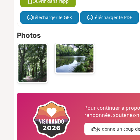
Ouvrir dans l'app
Télécharger le GPX
Télécharger le PDF
Photos
Pour continuer à prop
randonnée, soutenez-no
Je donne un coup d