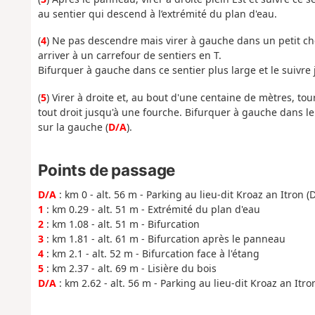
au sentier qui descend à l’extrémité du plan d'eau.
(
4
) Ne pas descendre mais virer à gauche dans un petit c
arriver à un carrefour de sentiers en T.
Bifurquer à gauche dans ce sentier plus large et le suivre j
(
5
) Virer à droite et, au bout d'une centaine de mètres, to
tout droit jusqu'à une fourche. Bifurquer à gauche dans l
sur la gauche (
D/A
).
Points de passage
D/A
: km 0 - alt. 56 m - Parking au lieu-dit Kroaz an Itron (
1
: km 0.29 - alt. 51 m - Extrémité du plan d'eau
2
: km 1.08 - alt. 51 m - Bifurcation
3
: km 1.81 - alt. 61 m - Bifurcation après le panneau
4
: km 2.1 - alt. 52 m - Bifurcation face à l'étang
5
: km 2.37 - alt. 69 m - Lisière du bois
D/A
: km 2.62 - alt. 56 m - Parking au lieu-dit Kroaz an Itro