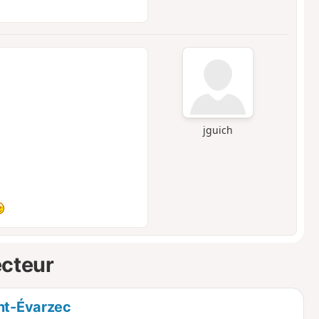
jguich
ecteur
int-Évarzec