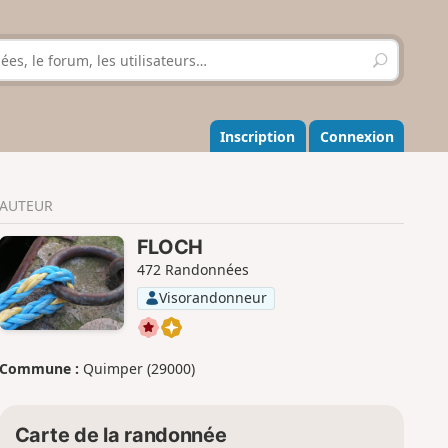
R
e
c
h
e
Inscription
Connexion
r
c
h
AUTEUR
e
r
FLOCH
472 Randonnées
Visorandonneur
Commune :
Quimper (29000)
Carte de la randonnée