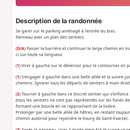
Description de la randonnée
Se garer sur le parking aménagé à l'entrée du bois.
Panneau avec un plan des sentiers.
(
D/A
) Passer la barrière et continuer le large chemin en l
ci sur toute sa longueur.
(
1
) Virer à gauche sur le déversoir pour le contourner en 
(
1
) S'engager à gauche dans une belle allée et la suivre j
chemins. Ignorer tous les départs de sentiers à main droit
(
2
) Tourner à gauche dans ce discret sentier qui s'enfonce 
(tous les sentiers ne sont pas représentés sur les fonds de
formant une boucle en se rapprochant de la lisière.
Prolonger par une belle allée de hêtres, en restant toujou
chemin autorisé pour rejoindre le bourg de Saint-Evarzec.
(
3
) Après le panneau, virer à droite plein Est et suivre ce 