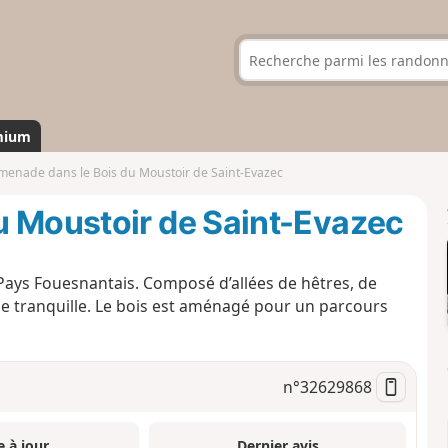
mium
menade dans le Bois du Moustoir de Saint-Evazec
u Moustoir de Saint-Evazec
 Pays Fouesnantais. Composé d’allées de hêtres, de
e tranquille. Le bois est aménagé pour un parcours
n°
32629868
e à jour
Dernier avis