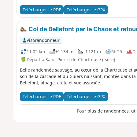
Chartreuse a pris un arrêté municipal pour fermer plusie
rando). Pour une ascension de la Dent de Crolles, il est po
Télécharger le PDF
Télécharger le GPX
pouvez également passer par les cascades du Guiers pour
Col de Bellefont par le Chaos et retou
Visorandonneur
11,02 km
+1 134 m
-1 121 m
6h 25
Di
Départ à Saint-Pierre-de-Chartreuse (Isère)
Belle randonnée sauvage, au cœur de la Chartreuse et a
son de la cascade et du Guiers naissant, montée dans la
Bellefont, alpage, crête et vue associée.
Télécharger le PDF
Télécharger le GPX
Pour plus de randonnées, uti