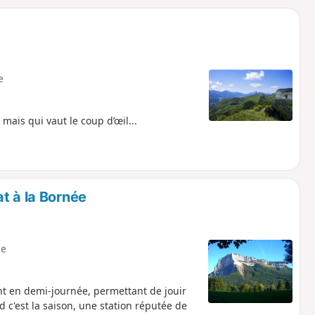
o
a
i
m
p
e
is qui vaut le coup d’œil...
t à la Bornée
e
nt en demi-journée, permettant de jouir
 c'est la saison, une station réputée de