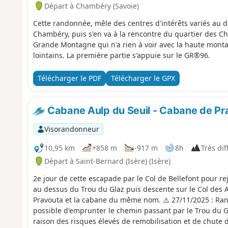
Départ à Chambéry (Savoie)
Cette randonnée, mêle des centres d'intérêts variés a
Chambéry, puis s'en va à la rencontre du quartier des Ch
Grande Montagne qui n'a rien à voir avec la haute monta
lointains. La première partie s'appuie sur le GR®96.
Télécharger le PDF
Télécharger le GPX
Cabane Aulp du Seuil - Cabane de Pr
Visorandonneur
10,95 km
+858 m
-917 m
8h
Très diff
Départ à Saint-Bernard (Isère) (Isère)
2e jour de cette escapade par le Col de Bellefont pour re
au dessus du Trou du Glaz puis descente sur le Col des A
Pravouta et la cabane du même nom. ⚠️ 27/11/2025 : Rand
possible d'emprunter le chemin passant par le Trou du G
raison des risques élevés de remobilisation et de chute d