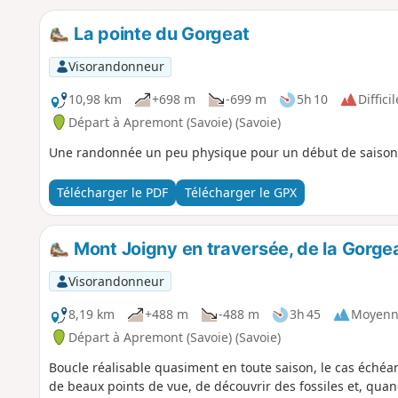
La pointe du Gorgeat
Visorandonneur
10,98 km
+698 m
-699 m
5h 10
Difficil
Départ à Apremont (Savoie) (Savoie)
Une randonnée un peu physique pour un début de saison ma
Télécharger le PDF
Télécharger le GPX
Mont Joigny en traversée, de la Gorgea
Visorandonneur
8,19 km
+488 m
-488 m
3h 45
Moyenn
Départ à Apremont (Savoie) (Savoie)
Boucle réalisable quasiment en toute saison, le cas échéa
de beaux points de vue, de découvrir des fossiles et, quand