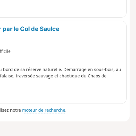
urs sentiers de randonnée (pédestre, raquettes, ski de
ssible de passer l’itinéraire par le Pas de l’Oeille. Vous
 retrouver (A).
r par le Col de Saulce
fficile
u bord de sa réserve naturelle. Démarrage en sous-bois, au
 falaise, traversée sauvage et chaotique du Chaos de
lisez notre
moteur de recherche
.