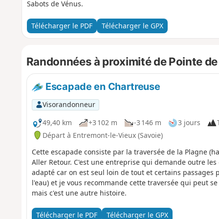
Sabots de Vénus.
Télécharger le PDF
Télécharger le GPX
Randonnées à proximité de Pointe de
Escapade en Chartreuse
Visorandonneur
49,40 km
+3 102 m
-3 146 m
3 jours
Départ à Entremont-le-Vieux (Savoie)
Cette escapade consiste par la traversée de la Plagne (h
Aller Retour. C'est une entreprise qui demande outre les
adapté car on est seul loin de tout et certains passages 
l'eau) et je vous recommande cette traversée qui peut se 
mais c'est une autre histoire.
Télécharger le PDF
Télécharger le GPX