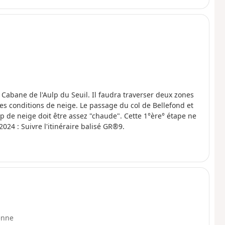
a Cabane de l'Aulp du Seuil. Il faudra traverser deux zones
es conditions de neige. Le passage du col de Bellefond et
p de neige doit être assez "chaude". Cette 1°ère° étape ne
e difficulté autre que l'orientation. 29/08/2024 : Suivre l'itinéraire balisé GR®9.
enne