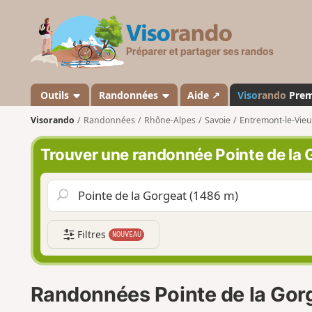
V
i
s
o
r
a
Outils
Randonnées
Aide ↗
Viso
rando
Pre
n
Visorando
Randonnées
Rhône-Alpes
Savoie
Entremont-le-Vieu
d
o
Trouver une randonnée Pointe de la 
Filtres
NOUVEAU
Randonnées Pointe de la Gor