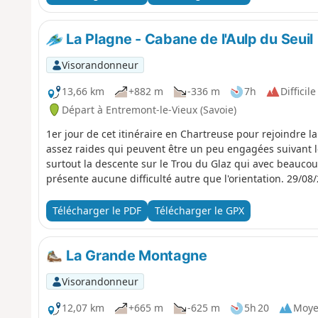
La Plagne - Cabane de l'Aulp du Seuil
Visorandonneur
13,66 km
+882 m
-336 m
7h
Difficile
Départ à Entremont-le-Vieux (Savoie)
1er jour de cet itinéraire en Chartreuse pour rejoindre l
assez raides qui peuvent être un peu engagées suivant l
surtout la descente sur le Trou du Glaz qui avec beaucou
présente aucun
Télécharger le PDF
Télécharger le GPX
La Grande Montagne
Visorandonneur
12,07 km
+665 m
-625 m
5h 20
Moy