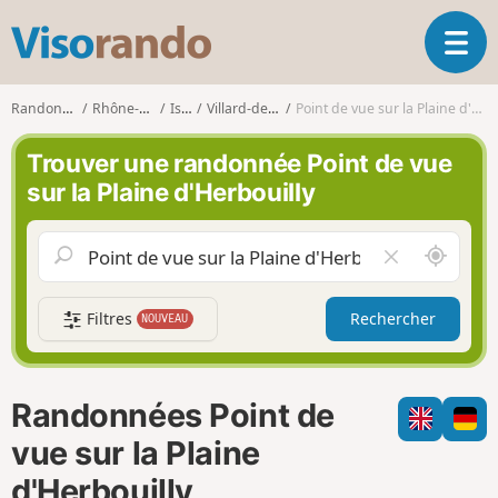
V
O
i
u
s
v
o
Randonnées
Rhône-Alpes
Isère
Villard-de-Lans
Point de vue sur la Plaine d'Herbouilly
r
r
i
a
Trouver une randonnée Point de vue
r
n
sur la Plaine d'Herbouilly
l
d
a
o
n
A
V
a
u
i
v
t
d
i
Filtres
Rechercher
NOUVEAU
o
e
g
u
r
a
r
l
t
d
e
i
Randonnées Point de
e
c
o
m
h
vue sur la Plaine
n
o
a
d'Herbouilly
i
m