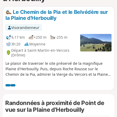
p
Le Chemin de la Pia et le Belvédère sur
la Plaine d'Herbouilly
Visorandonneur
9,17 km
+250 m
-255 m
3h 20
Moyenne
Départ à Saint-Martin-en-Vercors
(Drôme)
Le plaisir de traverser le site préservé de la magnifique
Plaine d'Herbouilly. Puis, depuis Roche Rousse sur le
Chemin de la Pia, admirer la Vierge du Vercors et la Plaine
de Saint-Martin. Ensuite, en passant par le Belvédère des
Chaumes, embrasser la Plaine d'Herbouilly d'un seul
regard.
Randonnées à proximité de Point de
vue sur la Plaine d'Herbouilly