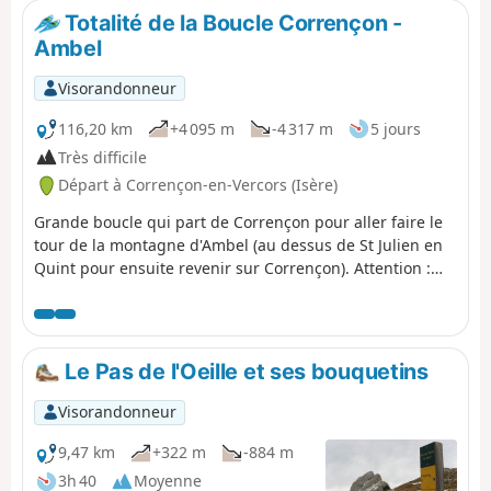
Totalité de la Boucle Corrençon -
Ambel
Visorandonneur
116,20 km
+4 095 m
-4 317 m
5 jours
Très difficile
Départ à Corrençon-en-Vercors (Isère)
Grande boucle qui part de Corrençon pour aller faire le
tour de la montagne d'Ambel (au dessus de St Julien en
Quint pour ensuite revenir sur Corrençon). Attention :
Cette boucle superbe sur les Hauts Plateaux du Vercors
n'est à entreprendre que par des personnes aguerries,
une expérience de circuit itinérant est fortement
souhaitable.
Le Pas de l'Oeille et ses bouquetins
Visorandonneur
9,47 km
+322 m
-884 m
3h 40
Moyenne