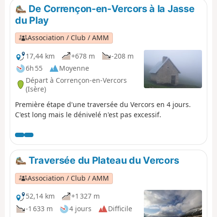
De Corrençon-en-Vercors à la Jasse
du Play
Association / Club / AMM
17,44 km
+678 m
-208 m
6h 55
Moyenne
Départ à Corrençon-en-Vercors
(Isère)
Première étape d'une traversée du Vercors en 4 jours.
C'est long mais le dénivelé n'est pas excessif.
Traversée du Plateau du Vercors
Association / Club / AMM
52,14 km
+1 327 m
-1 633 m
4 jours
Difficile