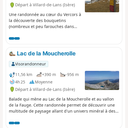
Départ à Villard-de-Lans (Isère)
Une randonnée au cœur du Vercors à
la découverte des bouquetins
(nombreux et peu farouches dans
ces montagnes). Et en cadeau à
l'arrivée, de beaux panoramas sur les
montagnes environnantes.
Lac de la Moucherolle
Visorandonneur
11,56 km
+390 m
-956 m
4h 25
Moyenne
Départ à Villard-de-Lans (Isère)
Balade qui mène au Lac de la Moucherolle et au vallon
de la Fauge. Cette randonnée permet de découvrir une
multitude de paysage allant d'un univers minéral à des
pâturages en passant par la forêt avec de jolis
panoramas sur l'ensemble du Vercors Nord.