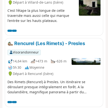
Départ à Villard-de-Lans (Isère)
C'est l'étape la plus longue de cette
traversée mais aussi celle qui marque
l'entrée sur les hauts plateaux.
Rencurel (Les Rimets) - Presles
Visorandonneur
14,64 km
+473 m
-626 m
5h 30
Moyenne
Départ à Rencurel (Isère)
Des Rimets (Rencurel) à Presles. Un itinéraire se
déroulant presque intégralement en forêt. A la
Goulandière, magnifique panorama à partir du
Belvédère du Ranc qui domine la Bourne.