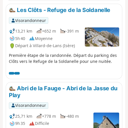
Les Clôts - Refuge de la Soldanelle
Visorandonneur
13,21 km
+652 m
-391 m
5h 40
Moyenne
Départ à Villard-de-Lans (Isère)
Première étape de la randonnée. Départ du parking des
Clôts vers le Refuge de la Soldanelle pour une nuitée.
Abri de la Fauge - Abri de la Jasse du
Play
Visorandonneur
25,71 km
+778 m
-480 m
9h 35
Difficile