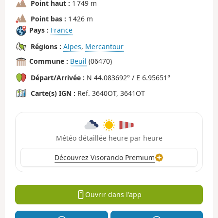
Point haut :
1 749 m
Point bas :
1 426 m
Pays :
France
Régions :
Alpes
,
Mercantour
Commune :
Beuil
(06470)
Départ/Arrivée :
N 44.083692° / E 6.95651°
Carte(s) IGN :
Ref. 3640OT, 3641OT
Météo détaillée heure par heure
Découvrez Visorando Premium
Ouvrir dans l'app