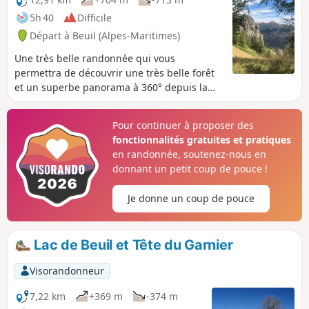
Randonnée idéale au printemps pour
5h 40
Difficile
apprécier les nuances de verts et de
Départ à Beuil (Alpes-Maritimes)
rouges au dessus des gorges et profiter
de la floraison maximale.
Une très belle randonnée qui vous
permettra de découvrir une très belle forêt
et un superbe panorama à 360° depuis la
Cime de Raton. La ligne de crête qui suit, est
une succession de vues plongeantes offrant
Pour continuer à proposer des
des paysages de cartes postales. Le circuit
fonctionnalités gratuites et pratiques
est peu fréquenté.
en randonnée, soutenez-nous en
donnant un petit coup de pouce !
Je donne un coup de pouce
Lac de Beuil et Tête du Garnier
Visorandonneur
7,22 km
+369 m
-374 m