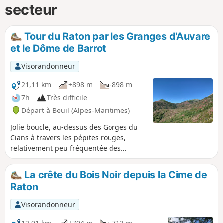
secteur
Tour du Raton par les Granges d'Auvare
et le Dôme de Barrot
Visorandonneur
21,11 km
+898 m
-898 m
7h
Très difficile
Départ à Beuil (Alpes-Maritimes)
Jolie boucle, au-dessus des Gorges du
Cians à travers les pépites rouges,
relativement peu fréquentée des
randonneurs et qui emprunte des
paysages très variés. Cette randonnée
La crête du Bois Noir depuis la Cime de
se décline en deux variantes : l'une
Raton
permet de faire la montée simple au
Tour du Raton quand l'autre conduit au
Visorandonneur
sommet du Dôme de Barrot qui offre un
superbe panorama sur le Mercantour.
12,91 km
+704 m
-713 m