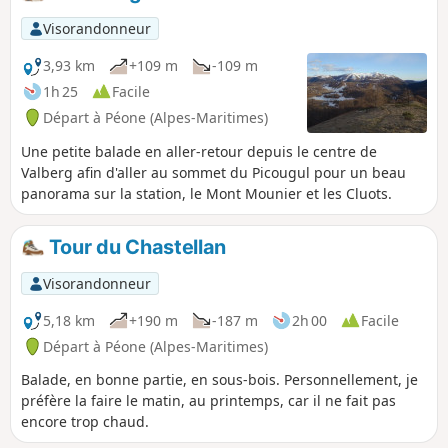
en contrebas, avec les pierres rouges
caractéristiques du Cians et du Daluis.
Visorandonneur
Admirer également les sommets à
360°C (le Mont Saint-Honorat d'un côté,
3,93 km
+109 m
-109 m
Le Mounier et la Cime Nègre au dessus
1h 25
Facile
de Valberg de l'autre, etc.)
Départ à Péone (Alpes-Maritimes)
Une petite balade en aller-retour depuis le centre de
Valberg afin d'aller au sommet du Picougul pour un beau
panorama sur la station, le Mont Mounier et les Cluots.
Tour du Chastellan
Visorandonneur
5,18 km
+190 m
-187 m
2h 00
Facile
Départ à Péone (Alpes-Maritimes)
Balade, en bonne partie, en sous-bois. Personnellement, je
préfère la faire le matin, au printemps, car il ne fait pas
encore trop chaud.