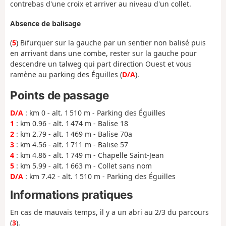
contrebas d'une croix et arriver au niveau d'un collet.
Absence de balisage
(
5
) Bifurquer sur la gauche par un sentier non balisé puis
en arrivant dans une combe, rester sur la gauche pour
descendre un talweg qui part direction Ouest et vous
ramène au parking des Éguilles (
D/A
).
Points de passage
D/A
: km 0 - alt. 1 510 m - Parking des Éguilles
1
: km 0.96 - alt. 1 474 m - Balise 18
2
: km 2.79 - alt. 1 469 m - Balise 70a
3
: km 4.56 - alt. 1 711 m - Balise 57
4
: km 4.86 - alt. 1 749 m - Chapelle Saint-Jean
5
: km 5.99 - alt. 1 663 m - Collet sans nom
D/A
: km 7.42 - alt. 1 510 m - Parking des Éguilles
Informations pratiques
En cas de mauvais temps, il y a un abri au 2/3 du parcours
(
3
).