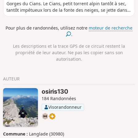
Gorges du Cians. Le Cians, petit torrent alpin tantôt à sec,
tantôt impétueux lors de la fonte des neiges, se jette dans
le Var en amont de Touët-sur-Var après s’être frayé 23 km
d’un parcours acrobatique, se faufilant dans la roche rouge
Pour plus de randonnées, utilisez notre
moteur de recherche
à travers des clues profondes et étroites. Bien que j'aie
.
classé cette randonnée difficile, elle ne le sera que par sa
distance, et pour des zones exposées au vent et au soleil
Les descriptions et la trace GPS de ce circuit restent la
(en fonction de la saison). Néanmoins, à part quelque petits
propriété de leur auteur. Ne pas les copier sans son
passages qui peuvent s'avérer délicats, elle ne revêt aucune
autorisation.
difficulté technique.
AUTEUR
osiris130
184 Randonnées
Visorandonneur
Commune :
Langlade (30980)