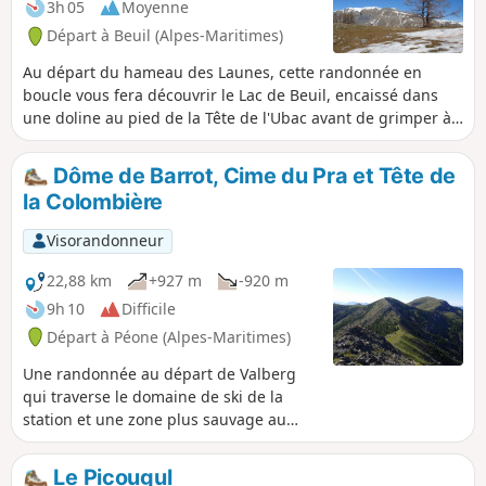
3h 05
Moyenne
Départ à Beuil (Alpes-Maritimes)
Au départ du hameau des Launes, cette randonnée en
boucle vous fera découvrir le Lac de Beuil, encaissé dans
une doline au pied de la Tête de l'Ubac avant de grimper à
la Tête du Garnier pour un magnifique panorama sur tout le
secteur de Beuil-Valberg jusqu'au Mont Mounier et le
Dôme de Barrot, Cime du Pra et Tête de
Mercantour au loin.
la Colombière
Visorandonneur
22,88 km
+927 m
-920 m
9h 10
Difficile
Départ à Péone (Alpes-Maritimes)
Une randonnée au départ de Valberg
qui traverse le domaine de ski de la
station et une zone plus sauvage au
bout. Du haut de ces sommets, un
paysage remarquablement coloré s'offre
Le Picougul