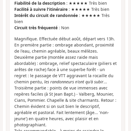
Fiabilité de la description
: ★★★★★ Très bien
Facilité à suivre l'itinéraire
: ★★★★★ Très bien
Intérêt du circuit de randonnée
: ★★★★★ Très
bien
Circuit très fréquenté
: Non
Magnifique. Effectuée début août, départ vers 13h.
En première partie : ombrage abondant, proximité
de l'eau, chemin agréable, beaux mélèzes.
Deuxième partie (montée assez raide mais
abordable) : ombrage, relief spectaculaire (piliers et
arêtes de roche) face à une superbe forêt - un
regret : le passage de VTT aggravant la rocaille du
chemin pentu,
les randonneurs n'ont qu'à subir
...
Troisième partie : points de vue immenses avec
repères faciles (à St Jean Bapt.) - Valberg, Mounier,
Cians, Pommier. Chapelle & site charmants. Retour :
Chemin évident si on suit bien le descriptif,
agréable et pastoral. Fait lentement (âge... 'non-
jeune') en quatre heures, avec plaisir et en
photographiant.
Très recommandable - à moins de craindre le