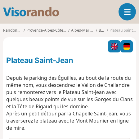
V
O
i
u
s
v
o
Randonnées
Provence-Alpes-Côte d'Azur
Alpes-Maritimes
Beuil
Plateau Saint-Jean
r
r
i
a
r
n
l
d
Plateau Saint-Jean
a
o
n
a
Depuis le parking des Éguilles, au bout de la route du
v
même nom, vous descendrez le Vallon de Challandre
i
puis remonterez vers le Plateau Saint-Jean avec
g
quelques beaux points de vue sur les Gorges du Cians
a
t
et la Tête de Rigaud qui les domine.
i
Après un petit détour par la Chapelle Saint-Jean, vous
o
traverserez le plateau avec le Mont Mounier en ligne
n
de mire.