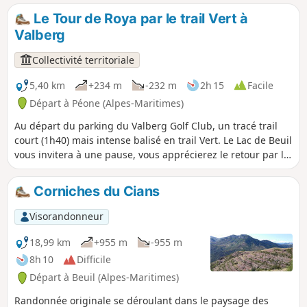
Le Tour de Roya par le trail Vert à
Valberg
Collectivité territoriale
5,40 km
+234 m
-232 m
2h 15
Facile
Départ à Péone (Alpes-Maritimes)
Au départ du parking du Valberg Golf Club, un tracé trail
court (1h40) mais intense balisé en trail Vert. Le Lac de Beuil
vous invitera à une pause, vous apprécierez le retour par le
Sentier Yoga en balcon.
Corniches du Cians
Visorandonneur
18,99 km
+955 m
-955 m
8h 10
Difficile
Départ à Beuil (Alpes-Maritimes)
Randonnée originale se déroulant dans le paysage des