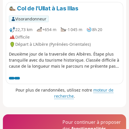
Col de l'Ullat à Las Illas
Visorandonneur
22,73 km
+654 m
-1 045 m
8h 20
Difficile
Départ à L'Albère (Pyrénées-Orientales)
Deuxième jour de la traversée des Albères. Étape plus
tranquille avec du tourisme historique. Classée difficile à
cause de la longueur mais le parcours ne présente pas
de difficulté technique. En cas de doute suivre
simplement le GR®10.
Pour plus de randonnées, utilisez notre
moteur de
recherche
.
Pour continuer à proposer
des
fonctionnalités