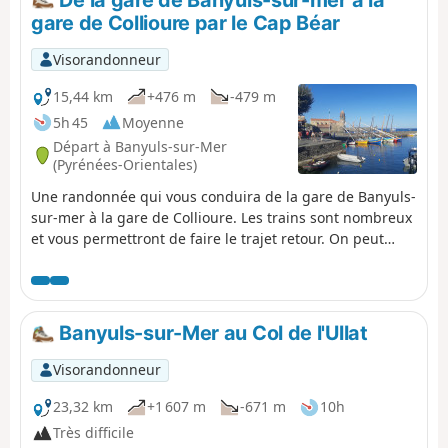
l'agrément de cette balade effectuée dans la douce
gare de Collioure par le Cap Béar
lumière de la Côte Vermeille. ⚠️Vérifiez l'ouverture ou la
fermeture du sentier du littoral reliant Argelès-sur-Mer à
Visorandonneur
Cerbère ici avant de commencer cette randonnée.
15,44 km
+476 m
-479 m
5h 45
Moyenne
Départ à Banyuls-sur-Mer
(Pyrénées-Orientales)
Une randonnée qui vous conduira de la gare de Banyuls-
sur-mer à la gare de Collioure. Les trains sont nombreux
et vous permettront de faire le trajet retour. On peut
interrompre la randonnée à la gare de Port-Vendres. Le
tracé suit la côte de Banyuls au cap Béar (Cap de Biarra)
en passant par l'Anse de Paulilles (Badia de Polilles).Puis
on traverse Port-Vendres pour monter en direction du
Banyuls-sur-Mer au Col de l'Ullat
fort Saint Elme pour redescendre avec une vue
splendide sur Collioure. ⚠️Vérifiez l'ouverture ou la
Visorandonneur
fermeture du sentier du littoral reliant Argelès-sur-Mer à
Cerbère ici avant de commencer cette randonnée.
23,32 km
+1 607 m
-671 m
10h
Très difficile