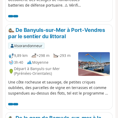
batteries de défense portuaire. ⚠️ Vérifiez
l'ouverture ou la fermeture du sentier du
littoral reliant Argelès-sur-Mer à Cerbère
ici avant de commencer cette randonnée.
De Banyuls-sur-Mer à Port-Vendres
par le sentier du littoral
Visorandonneur
9,89 km
+298 m
-293 m
3h 40
Moyenne
Départ à Banyuls-sur-Mer
(Pyrénées-Orientales)
Une côte rocheuse et sauvage, de petites criques
oubliées, des parcelles de vigne en terrasses et comme
suspendues au-dessus des flots, tel est le programme de
cette randonnée ponctuée par les pins maritimes et les
figuiers de barbarie. Sur le trajet, le site de Paulilles
chargé d'histoire et joliment réhabilité ainsi que
différentes plages qui invitent à la baignade rajoutent à
De la gare de Banyuls-sur-mer à la