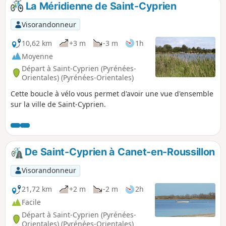
La Méridienne de Saint-Cyprien
p
Visorandonneur
10,62 km
+3 m
-3 m
1h
Moyenne
Départ à Saint-Cyprien (Pyrénées-
Orientales) (Pyrénées-Orientales)
Cette boucle à vélo vous permet d'avoir une vue d'ensemble
sur la ville de Saint-Cyprien.
De Saint-Cyprien à Canet-en-Roussillon
Visorandonneur
21,72 km
+2 m
-2 m
2h
Facile
Départ à Saint-Cyprien (Pyrénées-
Orientales) (Pyrénées-Orientales)