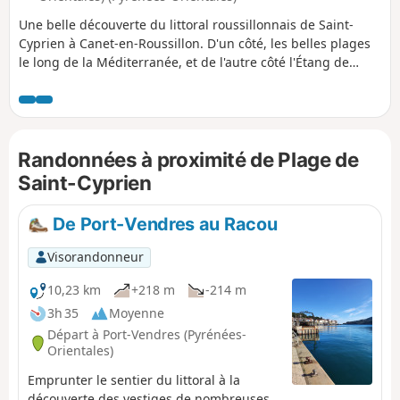
Une belle découverte du littoral roussillonnais de Saint-
Cyprien à Canet-en-Roussillon. D'un côté, les belles plages
le long de la Méditerranée, et de l'autre côté l'Étang de
Canet avec ses grandes richesses végétales et animales. Les
cabanes des pêcheurs est une reconstitution selon sa forme
d'antan et abrite toujours quelque trente pêcheurs en
activité.
Randonnées à proximité de Plage de
Saint-Cyprien
De Port-Vendres au Racou
Visorandonneur
10,23 km
+218 m
-214 m
3h 35
Moyenne
Départ à Port-Vendres (Pyrénées-
Orientales)
Emprunter le sentier du littoral à la
découverte des vestiges de nombreuses