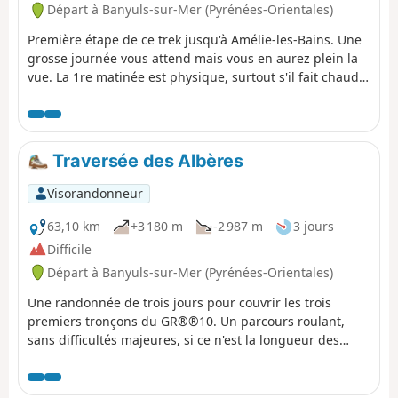
Départ à Banyuls-sur-Mer (Pyrénées-Orientales)
Première étape de ce trek jusqu'à Amélie-les-Bains. Une
grosse journée vous attend mais vous en aurez plein la
vue. La 1re matinée est physique, surtout s'il fait chaud
en été. Vous prenez 1000 m de dénivelé d'un coup. Le
reste de la journée est plus calme, car sur la crête.
Traversée des Albères
Visorandonneur
63,10 km
+3 180 m
-2 987 m
3 jours
Difficile
Départ à Banyuls-sur-Mer (Pyrénées-Orientales)
Une randonnée de trois jours pour couvrir les trois
premiers tronçons du GR®®10. Un parcours roulant,
sans difficultés majeures, si ce n'est la longueur des
étapes, mais avec des panoramas à voir.