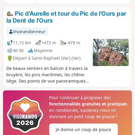
végétation et le rouge de la roche.
Pic d'Aurelle et tour du Pic de l'Ours par
la Dent de l'Ours
Visorandonneur
11,15 km
+473 m
-479 m
4h 30
Moyenne
Départ à Saint-Raphaël (Var) (Var)
De beaux sentiers en balcon à travers la
bruyère, les pins maritimes, les chêne-
liège. Des points de vue panoramiques
sur la mer, le Golfe de la Napoule,
Cannes et les Îles de Lérins, les Alpes, le
Pour continuer à proposer des
Mont Vinaigre, les Suvières, les Pics de
fonctionnalités gratuites et pratiques
l'Ours et du Cap Roux et tout le Massif
en randonnée, soutenez-nous en
de l'Estérel, ainsi que le Golfe de Fréjus.
donnant un petit coup de pouce !
Je donne un coup de pouce