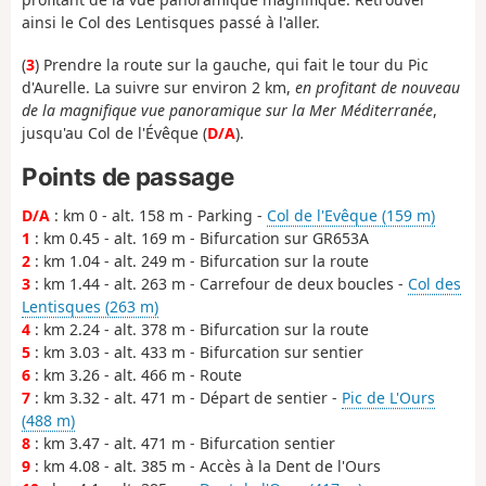
ainsi le Col des Lentisques passé à l'aller.
(
3
) Prendre la route sur la gauche, qui fait le tour du Pic
d'Aurelle. La suivre sur environ 2 km,
en profitant de nouveau
de la magnifique vue panoramique sur la Mer Méditerranée
,
jusqu'au Col de l'Évêque (
D/A
).
Points de passage
D/A
: km 0 - alt. 158 m - Parking -
Col de l'Evêque (159 m)
1
: km 0.45 - alt. 169 m - Bifurcation sur GR653A
2
: km 1.04 - alt. 249 m - Bifurcation sur la route
3
: km 1.44 - alt. 263 m - Carrefour de deux boucles -
Col des
Lentisques (263 m)
4
: km 2.24 - alt. 378 m - Bifurcation sur la route
5
: km 3.03 - alt. 433 m - Bifurcation sur sentier
6
: km 3.26 - alt. 466 m - Route
7
: km 3.32 - alt. 471 m - Départ de sentier -
Pic de L'Ours
(488 m)
8
: km 3.47 - alt. 471 m - Bifurcation sentier
9
: km 4.08 - alt. 385 m - Accès à la Dent de l'Ours