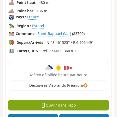
Point haut :
480 m
Point bas :
136 m
Pays :
France
Région :
Esterel
Commune :
Saint-Raphaël (Var)
(83700)
Départ/Arrivée :
N 43.461525° / E 6.906449°
Carte(s) IGN :
Ref. 3544ET, 3643ET
Météo détaillée heure par heure
Découvrez Visorando Premium
Ouvrir dans l'app