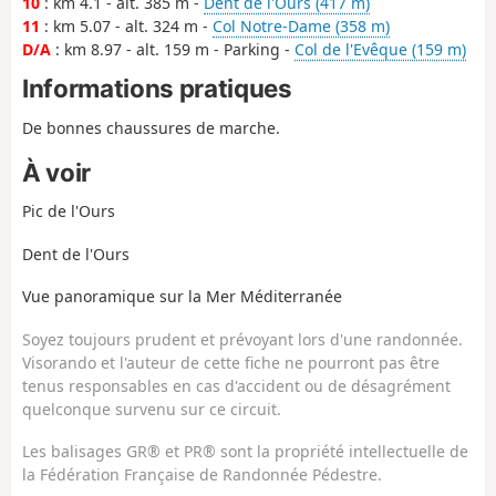
10
: km 4.1 - alt. 385 m -
Dent de l'Ours (417 m)
11
: km 5.07 - alt. 324 m -
Col Notre-Dame (358 m)
D/A
: km 8.97 - alt. 159 m - Parking -
Col de l'Evêque (159 m)
Informations pratiques
De bonnes chaussures de marche.
À voir
Pic de l'Ours
Dent de l'Ours
Vue panoramique sur la Mer Méditerranée
Soyez toujours prudent et prévoyant lors d'une randonnée.
Visorando et l'auteur de cette fiche ne pourront pas être
tenus responsables en cas d'accident ou de désagrément
quelconque survenu sur ce circuit.
Les balisages GR® et PR® sont la propriété intellectuelle de
la Fédération Française de Randonnée Pédestre.