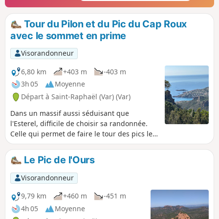
Tour du Pilon et du Pic du Cap Roux
avec le sommet en prime
Visorandonneur
6,80 km
+403 m
-403 m
3h 05
Moyenne
Départ à Saint-Raphaël (Var) (Var)
Dans un massif aussi séduisant que
l'Esterel, difficile de choisir sa randonnée.
Celle qui permet de faire le tour des pics les
plus méridionaux du massif est une des plus
spectaculaires, tout en restant à la portée de
Le Pic de l'Ours
n'importe quel randonneur. Et si l'ascension
du sommet peut rebuter les plus frileux, le
Visorandonneur
reste du parcours permet un tour complet
du panorama par des chemins qui ne
9,79 km
+460 m
-451 m
demandent pas de grands efforts, mais des
4h 05
Moyenne
yeux grands ouverts.