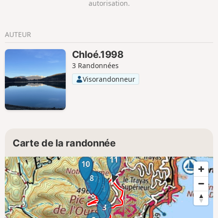
autorisation.
AUTEUR
Chloé.1998
3 Randonnées
Visorandonneur
Carte de la randonnée
11
10
9
8
7
6
5
4
3