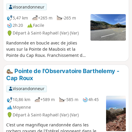
dans sa phase retour, le ravin des
Visorandonneur
Lentiques. Cest le GR® 653A faisant
partie du chemin de Saint-Jacques de
5,47 km
+265 m
-265 m
Compostelle.
2h 20
Facile
Départ à Saint-Raphaël (Var) (Var)
Randonnée en boucle avec de jolies
vues sur la Pointe de Maubois et la
Pointe du Cap Roux. Franchissement de
deux cols sans difficulté mais des
passages tendus pour les randonneurs
Pointe de l'Observatoire Barthelemy -
sensibles au vertige. Les sentiers sont
Cap Roux
caillouteux et de bonnes chaussures
sont conseillées.
Visorandonneur
10,86 km
+589 m
-585 m
4h 45
Moyenne
Départ à Saint-Raphaël (Var) (Var)
C'est une magnifique randonnée dans les
rochers rouges de l'Estérel plongeant dans le