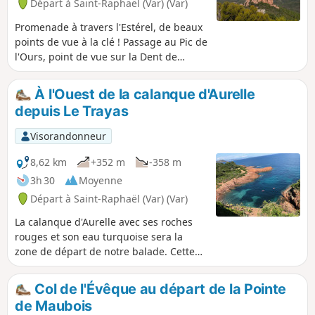
Départ à Saint-Raphaël (Var) (Var)
Promenade à travers l'Estérel, de beaux
points de vue à la clé ! Passage au Pic de
l'Ours, point de vue sur la Dent de
l'Ours ainsi que passage au pied de
celle-ci !
À l'Ouest de la calanque d'Aurelle
depuis Le Trayas
Visorandonneur
8,62 km
+352 m
-358 m
3h 30
Moyenne
Départ à Saint-Raphaël (Var) (Var)
La calanque d'Aurelle avec ses roches
rouges et son eau turquoise sera la
zone de départ de notre balade. Cette
dernière est une suite de sentiers
serpentant dans le maquis
Col de l'Évêque au départ de la Pointe
méditerranéen entre pins, mimosas,
de Maubois
romarins et chênes liège. Empruntant,