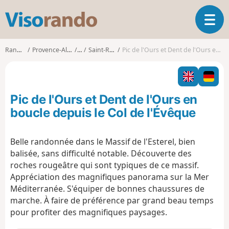
V
O
i
u
s
v
o
Randonnées
Provence-Alpes-Côte d'Azur
Var
Saint-Raphaël (Var)
Pic de l'Ours et Dent de l'Ours en boucle depuis le Col de l'Évêque
r
r
i
a
r
n
l
d
Pic de l'Ours et Dent de l'Ours en
a
o
n
boucle depuis le Col de l'Évêque
a
v
Belle randonnée dans le Massif de l'Esterel, bien
i
balisée, sans difficulté notable. Découverte des
g
a
roches rougeâtre qui sont typiques de ce massif.
t
Appréciation des magnifiques panorama sur la Mer
i
Méditerranée. S'équiper de bonnes chaussures de
o
marche. À faire de préférence par grand beau temps
n
pour profiter des magnifiques paysages.