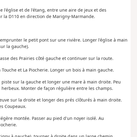
e l'église et de l'étang, entre une aire de jeux et des
 sur la D110 en direction de Marigny-Marmande.
t emprunter le petit pont sur une rivière. Longer l'église à main
ur la gauche).
passe des Prairies côté gauche et continuer sur la route.
a Touche et La Piocherie. Longer un bois à main gauche.
ne piste sur la gauche et longer une mare à main droite. Peu
in herbeux. Monter de façon régulière entre les champs.
euve sur la droite et longer des prés clôturés à main droite.
Les Coupeaux.
 légère montée. Passer au pied d'un noyer isolé. Au
iocherie.
rigny à gauche), tourner à droite dans un large chemin