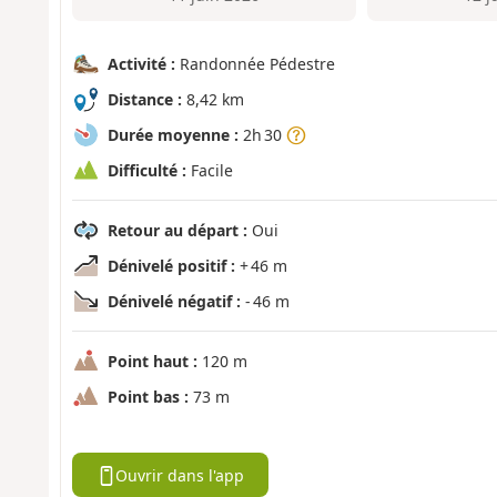
Activité :
Randonnée Pédestre
Distance :
8,42 km
Durée moyenne :
2h 30
Difficulté :
Facile
Retour au départ :
Oui
Dénivelé positif :
+ 46 m
Dénivelé négatif :
- 46 m
Point haut :
120 m
Point bas :
73 m
Ouvrir dans l'app