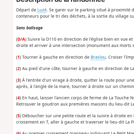
Départ de
Luzé
. Se garer sur le parking situé à proximité d
conteneurs pour le tri des déchets, à la sortie du village
Sans balisage
(
D/A
) Suivre la D110 en direction de l'église bien en vue e
droite et arriver à une intersection (monument aux morts s
(
1
) Tourner à gauche en direction de
Braslou
. Croiser l'Im
(
2
) Au pied d'une côte, tourner à gauche en direction de L
(
3
) À l'entrée d'un virage à droite, quitter la route pour u
après, à l'angle de la mare, tourner à droite sur un chem
(
4
) En haut, laisser l'ancien corps de ferme de La Touche N
Retrouver le goudron aux premières maisons du lieu-dit 
(
5
) Déboucher sur une petite route et la suivre à droite en
croisement en T, aller à gauche et traverser le lieu-dit La P
(
6
) Au premier croisement (panneau indiquant Le Petit Ma