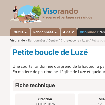
V
i
s
o
r
a
Outils
Randonnées
Aide ↗
Viso
rando
Pre
n
Visorando
Randonnées
Centre
Indre-et-Loire
Luzé
Petite bo
d
o
Petite boucle de Luzé
Une courte randonnée qui prend de la hauteur à par
En matière de patrimoine, l'église de Luzé et quelq
Fiche technique
Création
Mis
11 juin 2026
12 j