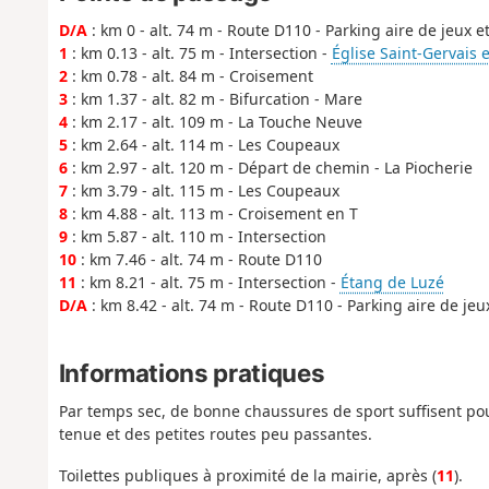
D/A
: km 0 - alt. 74 m - Route D110 - Parking aire de jeux 
1
: km 0.13 - alt. 75 m - Intersection -
Église Saint-Gervais e
2
: km 0.78 - alt. 84 m - Croisement
3
: km 1.37 - alt. 82 m - Bifurcation - Mare
4
: km 2.17 - alt. 109 m - La Touche Neuve
5
: km 2.64 - alt. 114 m - Les Coupeaux
6
: km 2.97 - alt. 120 m - Départ de chemin - La Piocherie
7
: km 3.79 - alt. 115 m - Les Coupeaux
8
: km 4.88 - alt. 113 m - Croisement en T
9
: km 5.87 - alt. 110 m - Intersection
10
: km 7.46 - alt. 74 m - Route D110
11
: km 8.21 - alt. 75 m - Intersection -
Étang de Luzé
D/A
: km 8.42 - alt. 74 m - Route D110 - Parking aire de je
Informations pratiques
Par temps sec, de bonne chaussures de sport suffisent p
tenue et des petites routes peu passantes.
Toilettes publiques à proximité de la mairie, après (
11
).