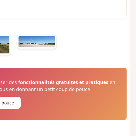
oser des
fonctionnalités gratuites et pratiques
en
us en donnant un petit coup de pouce !
e pouce