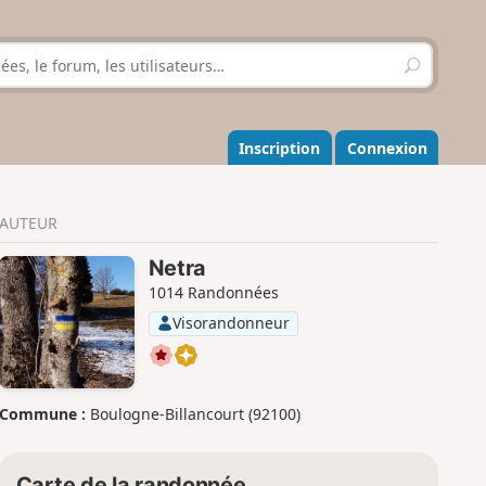
R
e
c
h
e
Inscription
Connexion
r
c
h
AUTEUR
e
r
Netra
1014 Randonnées
Visorandonneur
Commune :
Boulogne-Billancourt (92100)
Carte de la randonnée