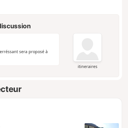
 discussion
terréssant sera proposé à
itineraires
ecteur
e