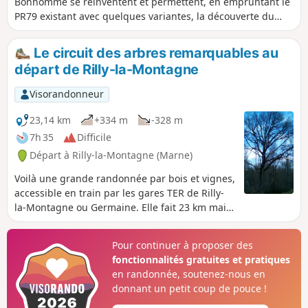
Bonhomme se réinventent et permettent, en empruntant le
PR79 existant avec quelques variantes, la découverte du
village de Rilly-la-Montagne. Points de vue intéressants, lien
entre la forêt, le village et les vignes, des particularités liées
Le circuit des arbres remarquables au
au fleurissement du village. Itinéraire valable toute l'année,
départ de Rilly-la-Montagne
excepté la forêt, lors de la saison de chasse.
Visorandonneur
23,14 km
+334 m
-328 m
7h 35
Difficile
Départ à Rilly-la-Montagne (Marne)
Voilà une grande randonnée par bois et vignes,
accessible en train par les gares TER de Rilly-
la-Montagne ou Germaine. Elle fait 23 km mais
on peut la réduite à 18 km en faisant en train la
partie Rilly-la-Montagne - Germaine. Son
Pour continuer à proposer des
principal intérêt est le circuit des arbres
fonctionnalités gratuites et pratiques
remarquables et une belle vue sur Reims par
en randonnée, soutenez-nous en
beau temps.
donnant un petit coup de pouce !