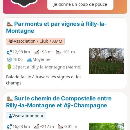
Je donne un coup de pouce
Par monts et par vignes à Rilly-la-
Montagne
Association / Club / AMM
12,98 km
+98 m
-101 m
4h 00
Moyenne
Départ à Rilly-la-Montagne (Marne)
Balade facile à travers les vignes et les
champs.
Sur le chemin de Compostelle entre
Rilly-la-Montagne et Aÿ-Champagne
Visorandonneur
16,63 km
+217 m
-301 m