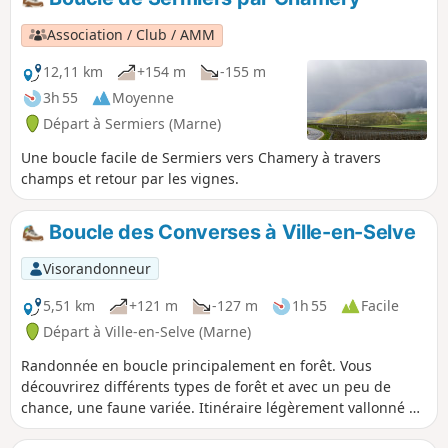
Mutigny. Retour possible par TER, ou par un
autre circuit (voir les informations
Association / Club / AMM
pratiques).
12,11 km
+154 m
-155 m
3h 55
Moyenne
Départ à Sermiers (Marne)
Une boucle facile de Sermiers vers Chamery à travers
champs et retour par les vignes.
Boucle des Converses à Ville-en-Selve
Visorandonneur
5,51 km
+121 m
-127 m
1h 55
Facile
Départ à Ville-en-Selve (Marne)
Randonnée en boucle principalement en forêt. Vous
découvrirez différents types de forêt et avec un peu de
chance, une faune variée. Itinéraire légèrement vallonné et
très agréable, surtout par forte chaleur.