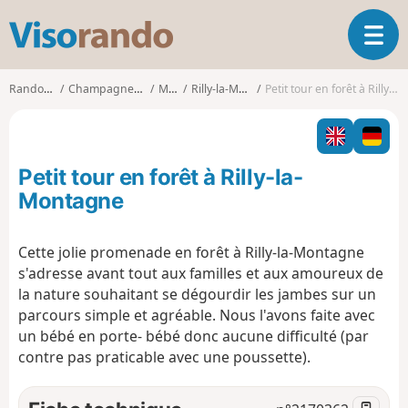
V
O
i
u
s
v
o
Randonnées
Champagne-Ardenne
Marne
Rilly-la-Montagne
Petit tour en forêt à Rilly-la-Montagne
r
r
i
a
r
n
l
d
Petit tour en forêt à Rilly-la-
a
o
n
Montagne
a
v
Cette jolie promenade en forêt à Rilly-la-Montagne
i
s'adresse avant tout aux familles et aux amoureux de
g
a
la nature souhaitant se dégourdir les jambes sur un
t
parcours simple et agréable. Nous l'avons faite avec
i
un bébé en porte- bébé donc aucune difficulté (par
o
contre pas praticable avec une poussette).
n