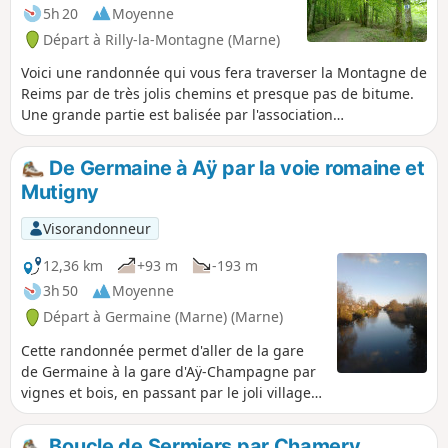
5h 20
Moyenne
Départ à Rilly-la-Montagne (Marne)
Voici une randonnée qui vous fera traverser la Montagne de
Reims par de très jolis chemins et presque pas de bitume.
Une grande partie est balisée par l'association
Randonneurs & pèlerins 51. Vous y rencontrerez des
marcheurs venus du monde entier et surtout de Hollande et
De Germaine à Aÿ par la voie romaine et
de Belgique. L'aller ou le retour se fait en TER entre la gare
Mutigny
d'Aÿ et la gare de Rilly-la-Montagne, où on peut stationner
gratuitement. Il est accessible depuis Paris soit par TER via
Visorandonneur
Epernay, soit par TGV via Reims.
12,36 km
+93 m
-193 m
3h 50
Moyenne
Départ à Germaine (Marne) (Marne)
Cette randonnée permet d'aller de la gare
de Germaine à la gare d'Aÿ-Champagne par
vignes et bois, en passant par le joli village
de Mutigny et l'ancienne voie romaine. Très
joli point de vue sur la vallée depuis
Boucle de Sermiers par Chamery