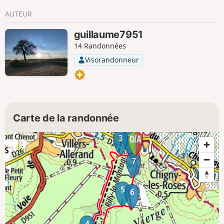
AUTEUR
guillaume7951
14 Randonnées
Visorandonneur
Carte de la randonnée
2
3
1
7
5
6
4