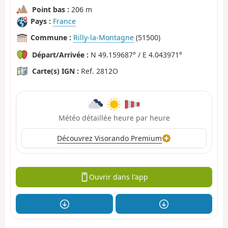
Point bas :
206 m
Pays :
France
Commune :
Rilly-la-Montagne
(51500)
Départ/Arrivée :
N 49.159687° / E 4.043971°
Carte(s) IGN :
Ref. 2812O
Météo détaillée heure par heure
Découvrez Visorando Premium
Ouvrir dans l'app