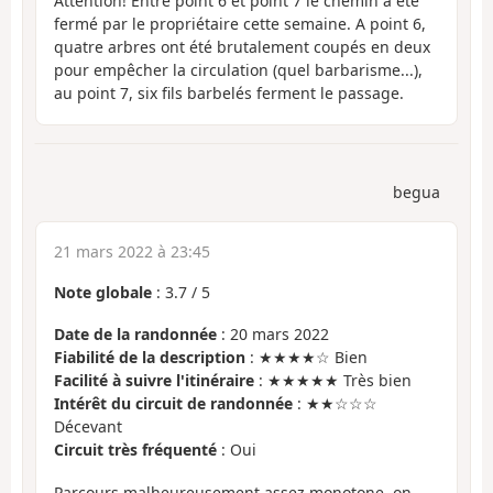
Attention! Entre point 6 et point 7 le chemin a été
fermé par le propriétaire cette semaine. A point 6,
quatre arbres ont été brutalement coupés en deux
pour empêcher la circulation (quel barbarisme...),
au point 7, six fils barbelés ferment le passage.
begua
21 mars 2022 à 23:45
Note globale
:
3.7
/
5
Date de la randonnée
: 20 mars 2022
Fiabilité de la description
: ★★★★☆ Bien
Facilité à suivre l'itinéraire
: ★★★★★ Très bien
Intérêt du circuit de randonnée
: ★★☆☆☆
Décevant
Circuit très fréquenté
: Oui
Parcours malheureusement assez monotone, on