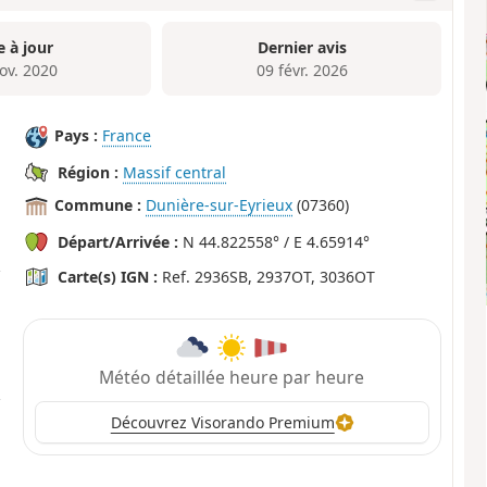
e à jour
Dernier avis
ov. 2020
09 févr. 2026
Pays :
France
Région :
Massif central
Commune :
Dunière-sur-Eyrieux
(07360)
Départ/Arrivée :
N 44.822558° / E 4.65914°
Carte(s) IGN :
Ref. 2936SB, 2937OT, 3036OT
Météo détaillée heure par heure
Découvrez Visorando Premium