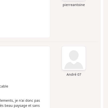
pierreantoine
André 07
icable
ulements, je n'ai donc pas
rès beau paysage et sans