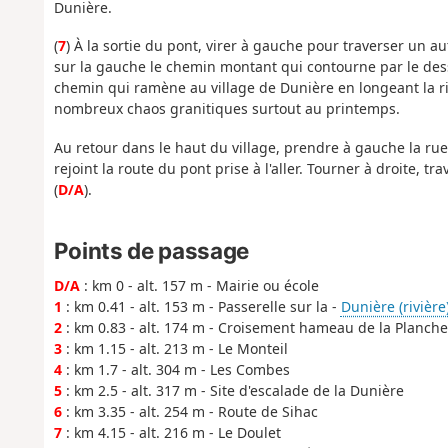
Dunière.
(
7
) À la sortie du pont, virer à gauche pour traverser un au
sur la gauche le chemin montant qui contourne par le dessu
chemin qui ramène au village de Dunière en longeant la riv
nombreux chaos granitiques surtout au printemps.
Au retour dans le haut du village, prendre à gauche la rue
rejoint la route du pont prise à l'aller. Tourner à droite, 
(
D/A
).
Points de passage
D/A
: km 0 - alt. 157 m - Mairie ou école
1
: km 0.41 - alt. 153 m - Passerelle sur la -
Dunière (rivière)
2
: km 0.83 - alt. 174 m - Croisement hameau de la Planche
3
: km 1.15 - alt. 213 m - Le Monteil
4
: km 1.7 - alt. 304 m - Les Combes
5
: km 2.5 - alt. 317 m - Site d'escalade de la Dunière
6
: km 3.35 - alt. 254 m - Route de Sihac
7
: km 4.15 - alt. 216 m - Le Doulet