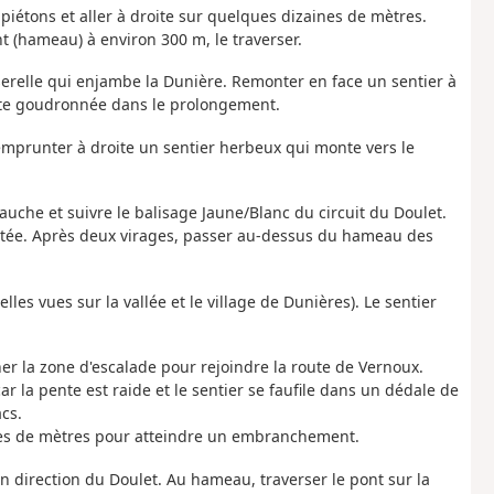
piétons et aller à droite sur quelques dizaines de mètres.
nt (hameau) à environ 300 m, le traverser.
serelle qui enjambe la Dunière. Remonter en face un sentier à
oute goudronnée dans le prolongement.
 emprunter à droite un sentier herbeux qui monte vers le
uche et suivre le balisage Jaune/Blanc du circuit du Doulet.
ontée. Après deux virages, passer au-dessus du hameau des
lles vues sur la vallée et le village de Dunières). Le sentier
ner la zone d'escalade pour rejoindre la route de Vernoux.
r la pente est raide et le sentier se faufile dans un dédale de
cs.
ines de mètres pour atteindre un embranchement.
en direction du Doulet. Au hameau, traverser le pont sur la