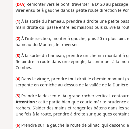
(
D/A
) Remonter vers le pont, traverser la D120 au passage 
Virer ensuite à gauche dans la petite route direction le Po
(
1
) À la sortie du hameau, prendre à droite une petite pas
main droite qui passe entre les maisons puis suivre la r
(
2
) À l'intersection, monter à gauche, puis 50 m plus loin,
hameau du Monteil, le traverser.
(
3
) À la sortie du hameau, prendre un chemin montant à ga
Rejoindre la route dans une épingle, la continuer à la m
Combes.
(
4
) Dans le virage, prendre tout droit le chemin montant (be
serpente en corniche au-dessus de la vallée de la Dunière
(
5
) Prendre la descente. Au grand rocher vertical, contour
Attention
: cette partie bien que courte mérite prudence ca
rochers. S'aider des mains et ranger les bâtons dans les sa
Une fois à la route, prendre à droite sur quelques centa
(
6
) Prendre sur la gauche la route de Silhac, qui descend 