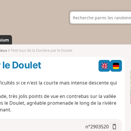
mium
ieux
Petit tour de la Dunière par le Doulet
 le Doulet
icultés si ce n'est la courte mais intense descente qui
de, très jolis points de vue en contrebas sur la vallée
près le Doulet, agréable promenade le long de la rivière
nant.
n°
2903520