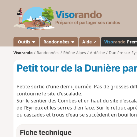
V
i
s
o
r
a
Outils
Randonnées
Aide ↗
Viso
rando
Pre
n
Visorando
Randonnées
Rhône-Alpes
Ardèche
Dunière-sur-Eyr
d
o
Petit tour de la Dunière par
Petite sortie d'une demi-journée. Pas de grosses diff
contourne le site d'escalade.
Sur le sentier des Combes et en haut du site d'escala
de l'Eyrieux et les serres d'en face. Sur le retour, a
ou cascades et trous d'eau se succèdent en bouillon
Fiche technique