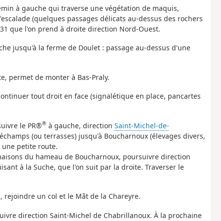
emin à gauche qui traverse une végétation de maquis,
 d'escalade (quelques passages délicats au-dessus des rochers
31 que l'on prend à droite direction Nord-Ouest.
uche jusqu'à la ferme de Doulet : passage au-dessus d'une
ite, permet de monter à Bas-Praly.
continuer tout droit en face (signalétique en place, pancartes
®
suivre le PR®
à gauche, direction
Saint-Michel-de-
 échamps (ou terrasses) jusqu'à Boucharnoux (élevages divers,
e une petite route.
es maisons du hameau de Boucharnoux, poursuivre direction
ant à la Suche, que l'on suit par la droite. Traverser le
 rejoindre un col et le Mât de la Chareyre.
suivre direction Saint-Michel de Chabrillanoux. À la prochaine