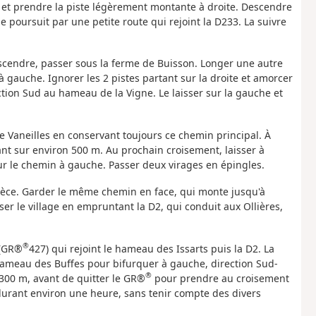
p et prendre la piste légèrement montante à droite. Descendre
e poursuit par une petite route qui rejoint la D233. La suivre
cendre, passer sous la ferme de Buisson. Longer une autre
 gauche. Ignorer les 2 pistes partant sur la droite et amorcer
tion Sud au hameau de la Vigne. Le laisser sur la gauche et
e Vaneilles en conservant toujours ce chemin principal. À
ant sur environ 500 m. Au prochain croisement, laisser à
ur le chemin à gauche. Passer deux virages en épingles.
Pièce. Garder le même chemin en face, qui monte jusqu'à
er le village en empruntant la D2, qui conduit aux Ollières,
®
 (GR®
427) qui rejoint le hameau des Issarts puis la D2. La
hameau des Buffes pour bifurquer à gauche, direction Sud-
®
n 300 m, avant de quitter le GR®
pour prendre au croisement
e durant environ une heure, sans tenir compte des divers