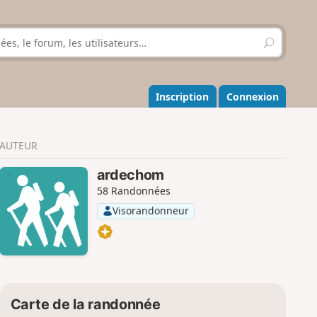
R
e
c
h
e
Inscription
Connexion
r
c
h
AUTEUR
e
r
ardechom
58 Randonnées
Visorandonneur
Carte de la randonnée