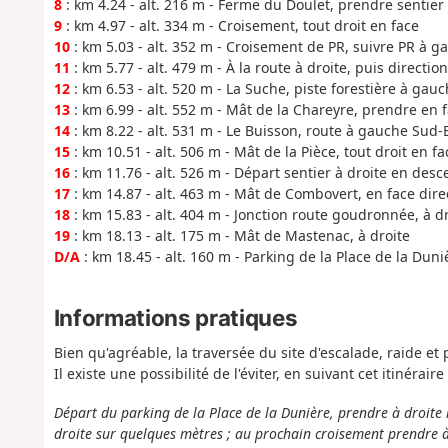
8
: km 4.24 - alt. 216 m - Ferme du Doulet, prendre sentier 
9
: km 4.97 - alt. 334 m - Croisement, tout droit en face
10
: km 5.03 - alt. 352 m - Croisement de PR, suivre PR à g
11
: km 5.77 - alt. 479 m - À la route à droite, puis directio
12
: km 6.53 - alt. 520 m - La Suche, piste forestière à gau
13
: km 6.99 - alt. 552 m - Mât de la Chareyre, prendre en 
14
: km 8.22 - alt. 531 m - Le Buisson, route à gauche Sud-
15
: km 10.51 - alt. 506 m - Mât de la Pièce, tout droit en fa
16
: km 11.76 - alt. 526 m - Départ sentier à droite en desc
17
: km 14.87 - alt. 463 m - Mât de Combovert, en face dir
18
: km 15.83 - alt. 404 m - Jonction route goudronnée, à d
19
: km 18.13 - alt. 175 m - Mât de Mastenac, à droite
D/A
: km 18.45 - alt. 160 m - Parking de la Place de la Duni
Informations pratiques
Bien qu'agréable, la traversée du site d'escalade, raide e
Il existe une possibilité de l'éviter, en suivant cet itinéraire
Départ du parking de la Place de la Dunière, prendre à droite l
droite sur quelques mètres ; au prochain croisement prendre 