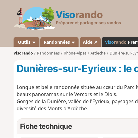
V
i
s
o
r
a
Outils
Randonnées
Aide ↗
Viso
rando
Pre
n
Visorando
Randonnées
Rhône-Alpes
Ardèche
Dunière-sur-Eyr
d
o
Dunières-sur-Eyrieux : le c
Longue et belle randonnée située au cœur du Parc N
beaux panoramas sur le Vercors et le Diois.
Gorges de la Dunière, vallée de l'Eyrieux, paysages 
diversité des Monts d'Ardèche.
Fiche technique