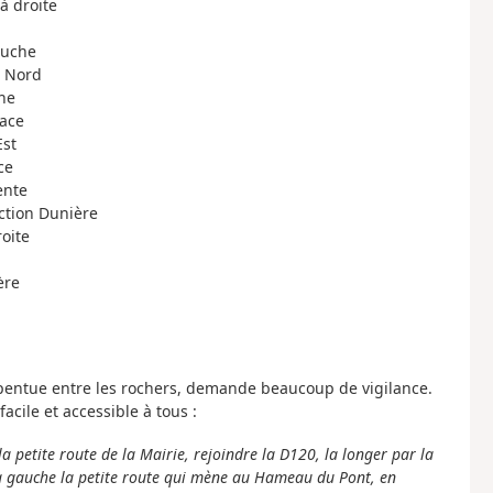
à droite
auche
n Nord
che
face
Est
ce
ente
ection Dunière
roite
ère
t pentue entre les rochers, demande beaucoup de vigilance.
 facile et accessible à tous :
a petite route de la Mairie, rejoindre la D120, la longer par la
à gauche la petite route qui mène au Hameau du Pont, en