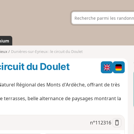
mium
ieux
Dunières-sur-Eyrieux : le circuit du Doulet
ircuit du Doulet
aturel Régional des Monts d'Ardèche, offrant de très
de terrasses, belle alternance de paysages montrant la
n°
112316