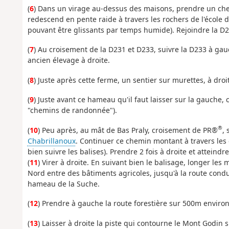
(
6
) Dans un virage au-dessus des maisons, prendre un ch
redescend en pente raide à travers les rochers de l'école
pouvant être glissants par temps humide). Rejoindre la D2
(
7
) Au croisement de la D231 et D233, suivre la D233 à ga
ancien élevage à droite.
(
8
) Juste après cette ferme, un sentier sur murettes, à dro
(
9
) Juste avant ce hameau qu'il faut laisser sur la gauche, 
"chemins de randonnée").
®
(
10
) Peu après, au mât de Bas Praly, croisement de PR®
, 
Chabrillanoux
. Continuer ce chemin montant à travers les
bien suivre les balises). Prendre 2 fois à droite et atteindr
(
11
) Virer à droite. En suivant bien le balisage, longer l
Nord entre des bâtiments agricoles, jusqu'à la route conduis
hameau de la Suche.
(
12
) Prendre à gauche la route forestière sur 500m environ,
(
13
) Laisser à droite la piste qui contourne le Mont Godin 