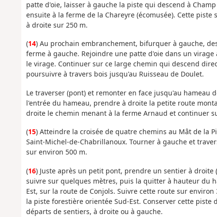
patte d'oie, laisser à gauche la piste qui descend à Cham
ensuite à la ferme de la Chareyre (écomusée). Cette piste s
à droite sur 250 m.
(
14
) Au prochain embranchement, bifurquer à gauche, des
ferme à gauche. Rejoindre une patte d'oie dans un virage à
le virage. Continuer sur ce large chemin qui descend direc
poursuivre à travers bois jusqu'au Ruisseau de Doulet.
Le traverser (pont) et remonter en face jusqu'au hameau d
l'entrée du hameau, prendre à droite la petite route mont
droite le chemin menant à la ferme Arnaud et continuer s
(
15
) Atteindre la croisée de quatre chemins au Mât de la 
Saint-Michel-de-Chabrillanoux. Tourner à gauche et travers
sur environ 500 m.
(
16
) Juste après un petit pont, prendre un sentier à droite
suivre sur quelques mètres, puis la quitter à hauteur du 
Est, sur la route de Conjols. Suivre cette route sur enviro
la piste forestière orientée Sud-Est. Conserver cette pist
départs de sentiers, à droite ou à gauche.