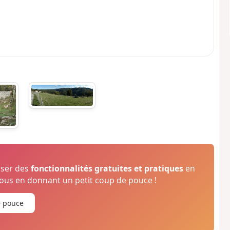
oser des
fonctionnalités gratuites et pratiques
en
us en donnant un petit coup de pouce !
e pouce