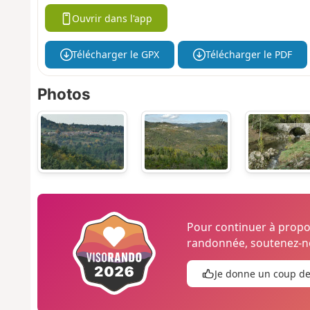
Ouvrir dans l'app
Télécharger le GPX
Télécharger le PDF
Photos
Pour continuer à prop
randonnée, soutenez-no
Je donne un coup d