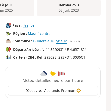
e à jour
Dernier avis
mai 2025
03 juil. 2023
Pays :
France
Région :
Massif central
Commune :
Dunière-sur-Eyrieux
(07360)
Départ/Arrivée :
N 44.822093° / E 4.657132°
Carte(s) IGN :
Ref. 2936SB, 2937OT, 3036OT
Météo détaillée heure par heure
Découvrez Visorando Premium