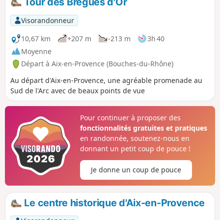
Tour des Brègues d'Or
Visorandonneur
10,67 km
+207 m
-213 m
3h 40
Moyenne
Départ à Aix-en-Provence (Bouches-du-Rhône)
Au départ d'Aix-en-Provence, une agréable promenade au
Sud de l'Arc avec de beaux points de vue
Pour continuer à proposer des
fonctionnalités gratuites et pratiques
en randonnée, soutenez-nous en
donnant un petit coup de pouce !
Je donne un coup de pouce
Le centre historique d'Aix-en-Provence