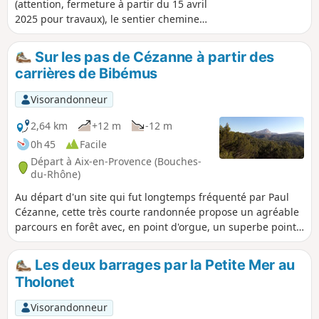
(attention, fermeture à partir du 15 avril
2025 pour travaux), le sentier chemine
au travers des carrières de Bibémus
hors clôture, avant de descendre vers
Sur les pas de Cézanne à partir des
une vire panoramique qui permet de
carrières de Bibémus
passer sur l'un des promontoires où
Cézanne peignait, avant de rejoindre la
Visorandonneur
piste vers Bimont, que l'on suit jusqu'à
un second point de vue qui sent bon la
2,64 km
+12 m
-12 m
garrigue. Retour direct par la
0h 45
Facile
piste. Randonnée classée facile, mais
Départ à Aix-en-Provence (Bouches-
une partie est un peu accidentée et à
du-Rhône)
considérer comme moyenne si l'on doit
Au départ d'un site qui fut longtemps fréquenté par Paul
partir du parking des Trois Bons Dieux.
Cézanne, cette très courte randonnée propose un agréable
parcours en forêt avec, en point d'orgue, un superbe point
de vue sur la Montagne Sainte-Victoire, comme ceux que le
peintre a immortalisés sur la toile.
Les deux barrages par la Petite Mer au
Tholonet
Visorandonneur