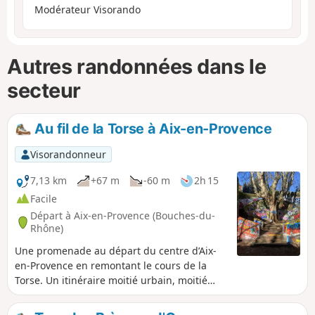
Modérateur Visorando
Autres randonnées dans le
secteur
Au fil de la Torse à Aix-en-Provence
Visorandonneur
7,13 km
+67 m
-60 m
2h 15
Facile
Départ à Aix-en-Provence (Bouches-du-
Rhône)
Une promenade au départ du centre d’Aix-
en-Provence en remontant le cours de la
Torse. Un itinéraire moitié urbain, moitié
nature. La découverte de ruines méconnues.