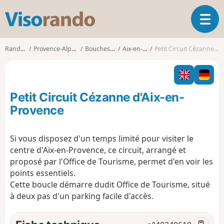
V
O
i
u
s
v
o
Randonnées
Provence-Alpes-Côte d'Azur
Bouches-du-Rhône
Aix-en-Provence
Petit Circuit Cézanne d'Aix-en-Provence
r
r
i
a
r
n
l
d
Petit Circuit Cézanne d'Aix-en-
a
o
n
Provence
a
v
Si vous disposez d'un temps limité pour visiter le
i
centre d'Aix-en-Provence, ce circuit, arrangé et
g
a
proposé par l'Office de Tourisme, permet d'en voir les
t
points essentiels.
i
Cette boucle démarre dudit Office de Tourisme, situé
o
à deux pas d'un parking facile d'accès.
n