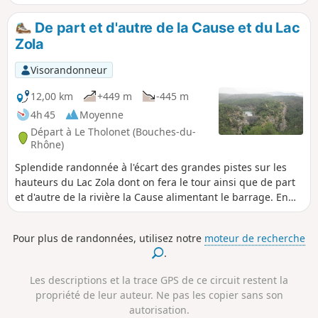
De part et d'autre de la Cause et du Lac
Zola
Visorandonneur
12,00 km
+449 m
-445 m
4h 45
Moyenne
Départ à Le Tholonet (Bouches-du-
Rhône)
Splendide randonnée à l'écart des grandes pistes sur les
hauteurs du Lac Zola dont on fera le tour ainsi que de part
et d'autre de la rivière la Cause alimentant le barrage. En
chemin, un ancien barrage romain, des vues magnifiques
sur le lac et le massif de la Sainte Victoire, et la découverte
Pour plus de randonnées, utilisez notre
moteur de recherche
de nombreux abris et grottes. Enfin, un petit détours vers
.
les carrières de Bibémus et ses roches taillées couleur ocre.
Attention bien lire le § infos pratiques.
Les descriptions et la trace GPS de ce circuit restent la
propriété de leur auteur. Ne pas les copier sans son
autorisation.