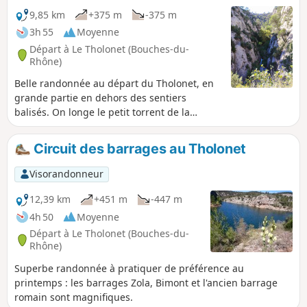
9,85 km
+375 m
-375 m
3h 55
Moyenne
Départ à Le Tholonet (Bouches-du-
Rhône)
Belle randonnée au départ du Tholonet, en
grande partie en dehors des sentiers
balisés. On longe le petit torrent de la
Cause, dans la Petite Mer, puis on enchaîne
vers le Barrage Zola et le Barrage du Bimont.
Circuit des barrages au Tholonet
Retour vers le Tholonet en passant à
proximité du moulin de Cézanne.
Visorandonneur
12,39 km
+451 m
-447 m
4h 50
Moyenne
Départ à Le Tholonet (Bouches-du-
Rhône)
Superbe randonnée à pratiquer de préférence au
printemps : les barrages Zola, Bimont et l'ancien barrage
romain sont magnifiques.