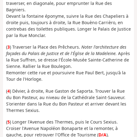
traverser, en diagonale, pour emprunter la Rue des
Bagniers.
Devant la fontaine éponyme, suivre la Rue des Chapeliers à
droite puis, toujours à droite, la Rue Bouèno Carrièro, en
contrebas des toilettes publiques. Longer le Palais de Justice
par la Rue Monclar.
(
3
) Traverser la Place des Prêcheurs.
Noter l'architecture des
façades du Palais de Justice et de l'Église de la Madeleine.
Après
la Rue Suffren, se dresse l'École-Musée Sainte-Catherine de
Sienne. Rallier la Rue Boulegon.
Remonter cette rue et poursuivre Rue Paul Bert, jusqu'à la
Tour de l'Horloge.
(
4
) Dévier, à droite, Rue Gaston de Saporta. Trouver la Rue
du Bon Pasteur, au niveau de la Cathédrale Saint-Sauveur.
S'orienter dans la Rue du Bon Pasteur et arriver devant les
Thermes Sexius.
(
5
) Longer l'Avenue des Thermes, puis le Cours Sexius.
Croiser l'Avenue Napoléon Bonaparte et la remonter, à
gauche, pour retrouver l'Office de Tourisme (
D/A
).