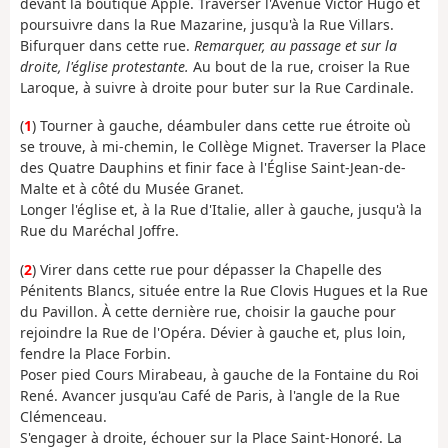
devant la boutique Apple. Traverser l'Avenue Victor Hugo et
poursuivre dans la Rue Mazarine, jusqu'à la Rue Villars.
Bifurquer dans cette rue.
Remarquer, au passage et sur la
droite, l'église protestante.
Au bout de la rue, croiser la Rue
Laroque, à suivre à droite pour buter sur la Rue Cardinale.
(
1
) Tourner à gauche, déambuler dans cette rue étroite où
se trouve, à mi-chemin, le Collège Mignet. Traverser la Place
des Quatre Dauphins et finir face à l'Église Saint-Jean-de-
Malte et à côté du Musée Granet.
Longer l'église et, à la Rue d'Italie, aller à gauche, jusqu'à la
Rue du Maréchal Joffre.
(
2
) Virer dans cette rue pour dépasser la Chapelle des
Pénitents Blancs, située entre la Rue Clovis Hugues et la Rue
du Pavillon. À cette dernière rue, choisir la gauche pour
rejoindre la Rue de l'Opéra. Dévier à gauche et, plus loin,
fendre la Place Forbin.
Poser pied Cours Mirabeau, à gauche de la Fontaine du Roi
René. Avancer jusqu'au Café de Paris, à l'angle de la Rue
Clémenceau.
S'engager à droite, échouer sur la Place Saint-Honoré. La