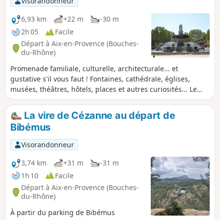
Visorandonneur
6,93 km
+22 m
-30 m
2h 05
Facile
Départ à Aix-en-Provence (Bouches-
du-Rhône)
Promenade familiale, culturelle, architecturale... et
gustative s'il vous faut ! Fontaines, cathédrale, églises,
musées, théâtres, hôtels, places et autres curiosités... Le
principal à découvrir lorsque l'on vient à Aix-en-Provence,
ville d'eau, d'art, d'histoire et de bien-être !
La vire de Cézanne au départ de
Bibémus
Visorandonneur
3,74 km
+31 m
-31 m
1h 10
Facile
Départ à Aix-en-Provence (Bouches-
du-Rhône)
À partir du parking de Bibémus