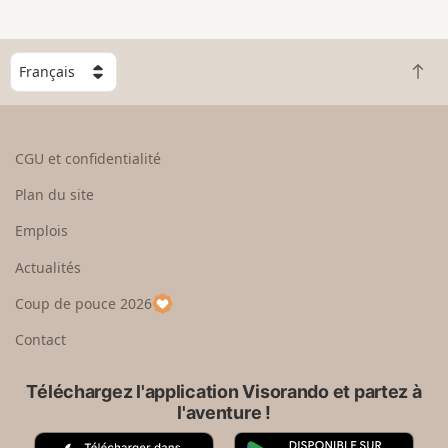
e
n
g
C
r
R
h
a
e
o
n
t
i
d
o
s
CGU et confidentialité
u
i
r
s
Plan du site
e
s
n
e
Emplois
h
z
Actualités
a
u
u
n
Coup de pouce 2026
t
p
a
Contact
y
s
Téléchargez l'application Visorando et partez à
l'aventure !
A
G