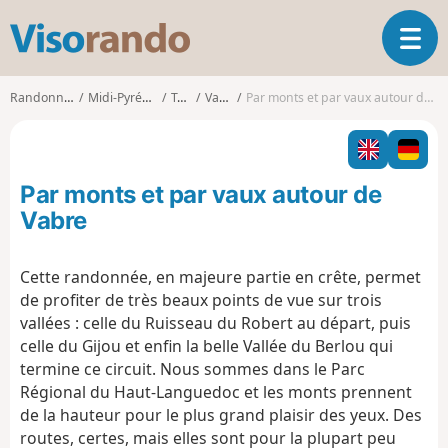
V
O
i
u
s
v
o
Randonnées
Midi-Pyrénées
Tarn
Vabre
Par monts et par vaux autour de Vabre
r
r
i
a
r
n
l
d
Par monts et par vaux autour de
a
o
n
Vabre
a
v
Cette randonnée, en majeure partie en crête, permet
i
de profiter de très beaux points de vue sur trois
g
a
vallées : celle du Ruisseau du Robert au départ, puis
t
celle du Gijou et enfin la belle Vallée du Berlou qui
i
termine ce circuit. Nous sommes dans le Parc
o
Régional du Haut-Languedoc et les monts prennent
n
de la hauteur pour le plus grand plaisir des yeux. Des
routes, certes, mais elles sont pour la plupart peu