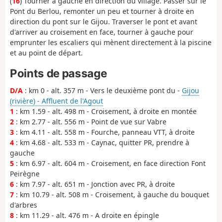
(
16
) Tourner à gauche en direction du village. Passer sur le
Pont du Berlou, remonter un peu et tourner à droite en
direction du pont sur le Gijou. Traverser le pont et avant
d'arriver au croisement en face, tourner à gauche pour
emprunter les escaliers qui mènent directement à la piscine
et au point de départ.
Points de passage
D/A
: km 0 - alt. 357 m - Vers le deuxième pont du -
Gijou
(rivière) - Affluent de l'Agout
1
: km 1.59 - alt. 498 m - Croisement, à droite en montée
2
: km 2.77 - alt. 556 m - Point de vue sur Vabre
3
: km 4.11 - alt. 558 m - Fourche, panneau VTT, à droite
4
: km 4.68 - alt. 533 m - Caynac, quitter PR, prendre à
gauche
5
: km 6.97 - alt. 604 m - Croisement, en face direction Font
Peirègne
6
: km 7.97 - alt. 651 m - Jonction avec PR, à droite
7
: km 10.79 - alt. 508 m - Croisement, à gauche du bouquet
d'arbres
8
: km 11.29 - alt. 476 m - A droite en épingle