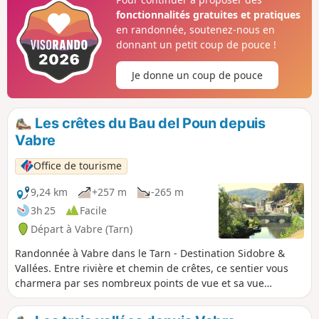
où vous apprécierez deux belles voûtes de granit.En fin de
fonctionnalités gratuites et pratiques
parcours, prenez le temps de vous promener dans le
en randonnée, soutenez-nous en
charmant village de Vabre à la découverte de son beffroi : le
donnant un petit coup de pouce !
Trauc de la Campana, de son temple, de ses divers lavoirs
restaurés et de ses spécialités gourmandes dans les
Je donne un coup de pouce
commerces locaux.
Les crêtes du Bau del Poun depuis
Vabre
Office de tourisme
9,24 km
+257 m
-265 m
3h 25
Facile
Départ à Vabre (Tarn)
Randonnée à Vabre dans le Tarn - Destination Sidobre &
Vallées. Entre rivière et chemin de crêtes, ce sentier vous
charmera par ses nombreux points de vue et sa vue
panoramique sur le village de Vabre. Sentier de randonnée,
en pleine nature, longeant le Gijou, en grande partie