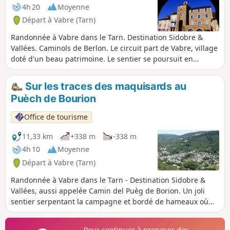
4h 20
Moyenne
Départ à Vabre (Tarn)
Randonnée à Vabre dans le Tarn. Destination Sidobre &
Vallées. Caminols de Berlon. Le circuit part de Vabre, village
doté d'un beau patrimoine. Le sentier se poursuit en
suivant la vallée du Gijou puis celle du Berlou et ses jolis
hameaux. Après La Reloc, le circuit quitte la vallée pour
Sur les traces des maquisards au
monter à travers la forêt vers les crêtes. Des crêtes, en
Puèch de Bourion
descendant vers Vabre, vous pourrez apprécier les points
de vue sur la vallée du Berlou, la forêt de Montagnol, puis
Office de tourisme
la vallée du Gijou et Vabre. À Vabre, vous découvrirez un
riche patrimoine : "Trauc de la Campana" (beffroi du XIIIe
11,33 km
+338 m
-338 m
siècle), temple (un des plus grands de France), maisons
4h 10
Moyenne
classées du XVIIe siècle, Pont Neuf (1850), exposition
Départ à Vabre (Tarn)
maquis (en juillet et août le matin) lavoirs..
Randonnée à Vabre dans le Tarn - Destination Sidobre &
Vallées, aussi appelée Camin del Puèg de Borion. Un joli
sentier serpentant la campagne et bordé de hameaux où
vous profiterez de plusieurs beaux panoramas. Après le
hameau de Brugairoles, vous passerez devant des ruines
Pour continuer à proposer des