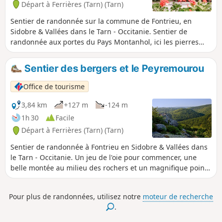
Départ à Ferrières (Tarn) (Tarn)
Sentier de randonnée sur la commune de Fontrieu, en
Sidobre & Vallées dans le Tarn - Occitanie. Sentier de
randonnée aux portes du Pays Montanhol, ici les pierres
racontent le Sidobre. À voir : Musée du Protestantisme et
Château de Ferrières. Départ en face de l'annexe Mairie, à
Sentier des bergers et le Peyremourou
la Ramade. Balade en sous-bois, champs et prairies, avec
de nombreux points de vue. Magnifiques panoramas sur les
Office de tourisme
Monts de Lacaune, le Sidobre, la Montagne Noire et les
Pyrénées. Passage dans le village de Ferrières où vous
3,84 km
+127 m
-124 m
pourrez voir le château, les moulins à eau, et retrouver le
1h 30
Facile
chemin du petit train exploité jusqu’en 1962, et qui avait
Départ à Ferrières (Tarn) (Tarn)
désenclavé tout ce pays vallonné.
Sentier de randonnée à Fontrieu en Sidobre & Vallées dans
le Tarn - Occitanie. Un jeu de l'oie pour commencer, une
belle montée au milieu des rochers et un magnifique point
de vue à la clef. Après une partie de jeu de l'oie, vous
partirez à la rencontre du Roc de Peyremourou, ancien
Pour plus de randonnées, utilisez notre
moteur de recherche
rocher tremblant renversé au début du XXe siècle. Il a été
.
néanmoins classé en 1921 car est encore unique, comme
modèle dans le Sidobre.En chemin, faites une halte dans