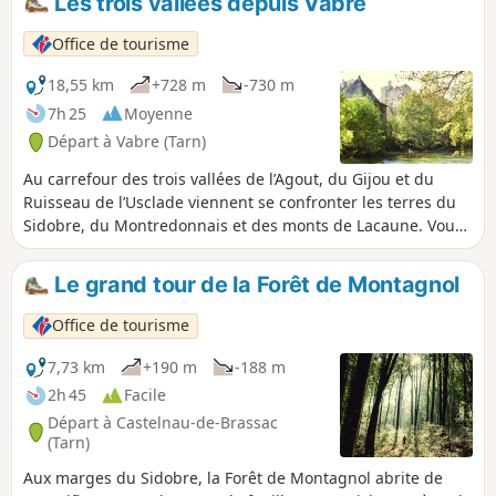
Les trois vallées depuis Vabre
ombragée, agrémenté de magnifiques points de vue sur le
chemin des crêtes.Vous pourrez également profiter de la
Office de tourisme
visite du village de Vabre, avec son beffroi datant du XIIIe
siècle, son exposition Maquis, son temple et ses nombreux
18,55 km
+728 m
-730 m
lavoirs restaurés (visite guidée proposée en juillet et août,
7h 25
Moyenne
le mardi matin, sur réservation auprès de l’office de
Départ à Vabre (Tarn)
tourisme).
Au carrefour des trois vallées de l’Agout, du Gijou et du
Ruisseau de l’Usclade viennent se confronter les terres du
Sidobre, du Montredonnais et des monts de Lacaune. Vous
découvrirez plusieurs ouvrages remarquables permettant
autrefois à l’ancien petit train de se frayer un chemin à
Le grand tour de la Forêt de Montagnol
travers la montagne et les gorges.
Office de tourisme
7,73 km
+190 m
-188 m
2h 45
Facile
Départ à Castelnau-de-Brassac
(Tarn)
Aux marges du Sidobre, la Forêt de Montagnol abrite de