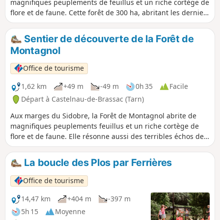
magnifiques peuplements de feuillus et un riche cortège de
flore et de faune. Cette forêt de 300 ha, abritant les derniers
rochers du Sidobre avant d’arriver dans les Monts de
Lacaune, résonne aussi des terribles échos des guerres de
Sentier de découverte de la Forêt de
religion.Les panneaux situés au fil des sentiers et la maison
Montagnol
de la forêt vous permettront d’avoir un aperçu de ses
diverses richesses.Sentier botanique créé par l’Office
Office de tourisme
National des Forêts.Petite boucle possible également
(sentier de découverte) durée : 45 min – distance : 2 km
1,62 km
+49 m
-49 m
0h 35
Facile
Départ à Castelnau-de-Brassac (Tarn)
Aux marges du Sidobre, la Forêt de Montagnol abrite de
magnifiques peuplements feuillus et un riche cortège de
flore et de faune. Elle résonne aussi des terribles échos des
guerres de religion.Les grandes pistes ombragées sont
propices à la découverte de multiples essences d’arbres et
La boucle des Plos par Ferrières
leurs cortèges de plantes, d’insectes et d’oiseaux. Le plus
grand pic d’Europe, le pic noir, fait résonner ses puissants
Office de tourisme
coups de bec à des kilomètres à la ronde.
14,47 km
+404 m
-397 m
5h 15
Moyenne