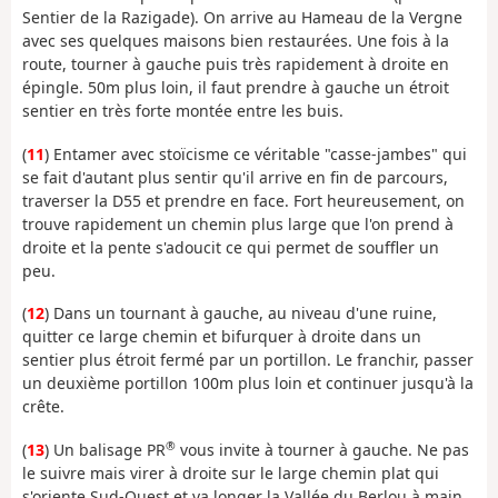
Sentier de la Razigade). On arrive au Hameau de la Vergne
avec ses quelques maisons bien restaurées. Une fois à la
route, tourner à gauche puis très rapidement à droite en
épingle. 50m plus loin, il faut prendre à gauche un étroit
sentier en très forte montée entre les buis.
(
11
) Entamer avec stoïcisme ce véritable "casse-jambes" qui
se fait d'autant plus sentir qu'il arrive en fin de parcours,
traverser la D55 et prendre en face. Fort heureusement, on
trouve rapidement un chemin plus large que l'on prend à
droite et la pente s'adoucit ce qui permet de souffler un
peu.
(
12
) Dans un tournant à gauche, au niveau d'une ruine,
quitter ce large chemin et bifurquer à droite dans un
sentier plus étroit fermé par un portillon. Le franchir, passer
un deuxième portillon 100m plus loin et continuer jusqu'à la
crête.
®
(
13
) Un balisage PR
vous invite à tourner à gauche. Ne pas
le suivre mais virer à droite sur le large chemin plat qui
s'oriente Sud-Ouest et va longer la Vallée du Berlou à main