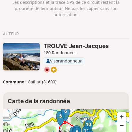
Les descriptions et la trace GPS de ce circuit restent la
l'ancienne cabane des bergers.À ne pas manquer : le
propriété de leur auteur. Ne pas les copier sans son
musée du protestantisme "De la réforme à la Laïcité"
autorisation.
AUTEUR
TROUVE Jean-Jacques
180 Randonnées
Visorandonneur
Commune :
Gaillac (81600)
Carte de la randonnée
6
5
10
8
11
7
9