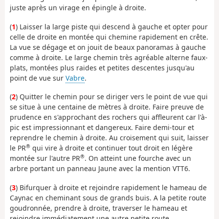
juste après un virage en épingle à droite.
(
1
) Laisser la large piste qui descend à gauche et opter pour
celle de droite en montée qui chemine rapidement en crête.
La vue se dégage et on jouit de beaux panoramas à gauche
comme à droite. Le large chemin très agréable alterne faux-
plats, montées plus raides et petites descentes jusqu'au
point de vue sur
Vabre
.
(
2
) Quitter le chemin pour se diriger vers le point de vue qui
se situe à une centaine de mètres à droite. Faire preuve de
prudence en s'approchant des rochers qui affleurent car l'à-
pic est impressionnant et dangereux. Faire demi-tour et
reprendre le chemin à droite. Au croisement qui suit, laisser
®
le PR
qui vire à droite et continuer tout droit en légère
®
montée sur l'autre PR
. On atteint une fourche avec un
arbre portant un panneau Jaune avec la mention VTT6.
(
3
) Bifurquer à droite et rejoindre rapidement le hameau de
Caynac en cheminant sous de grands buis. A la petite route
goudronnée, prendre à droite, traverser le hameau et
rejoindre immédiatement une autre petite route.