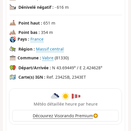
Dénivelé négatif :
- 616 m
Point haut :
651 m
Point bas :
354 m
Pays :
France
Région :
Massif central
Commune :
Vabre
(81330)
Départ/Arrivée :
N 43.69449° / E 2.424628°
Carte(s) IGN :
Ref. 2342SB, 2343ET
Météo détaillée heure par heure
Découvrez Visorando Premium