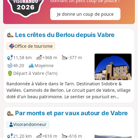
donnant un petit coup de pouce !
Trauc de la Campana, de son temple, de ses divers lavoirs
restaurés et de ses spécialités gourmandes dans les
Je donne un coup de pouce
commerces locaux.
Les crêtes du Berlou depuis Vabre
Office de tourisme
11,58 km
+368 m
-377 m
4h 20
Moyenne
Départ à Vabre (Tarn)
Randonnée à Vabre dans le Tarn. Destination Sidobre &
Vallées. Caminols de Berlon. Le circuit part de Vabre, village
doté d'un beau patrimoine. Le sentier se poursuit en
suivant la vallée du Gijou puis celle du Berlou et ses jolis
hameaux. Après La Reloc, le circuit quitte la vallée pour
Par monts et par vaux autour de Vabre
monter à travers la forêt vers les crêtes. Des crêtes, en
descendant vers Vabre, vous pourrez apprécier les points
Visorandonneur
de vue sur la vallée du Berlou, la forêt de Montagnol, puis
la vallée du Gijou et Vabre. À Vabre, vous découvrirez un
21,20 km
+616 m
-616 m