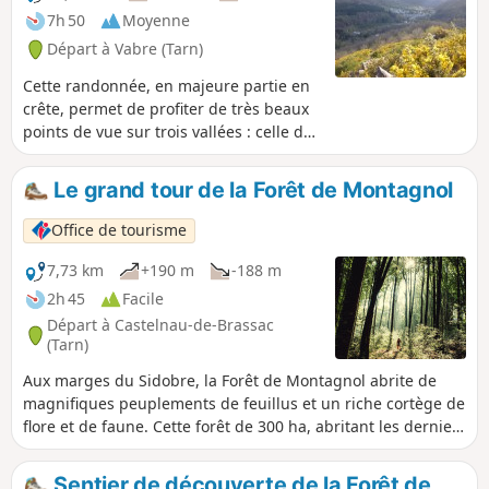
riche patrimoine : "Trauc de la Campana" (beffroi du XIIIe
7h 50
Moyenne
siècle), temple (un des plus grands de France), maisons
Départ à Vabre (Tarn)
classées du XVIIe siècle, Pont Neuf (1850), exposition
maquis (en juillet et août le matin) lavoirs..
Cette randonnée, en majeure partie en
crête, permet de profiter de très beaux
points de vue sur trois vallées : celle du
Ruisseau du Robert au départ, puis
celle du Gijou et enfin la belle Vallée du
Le grand tour de la Forêt de Montagnol
Berlou qui termine ce circuit. Nous
sommes dans le Parc Régional du Haut-
Office de tourisme
Languedoc et les monts prennent de la
hauteur pour le plus grand plaisir des
7,73 km
+190 m
-188 m
yeux. Des routes, certes, mais elles sont
2h 45
Facile
pour la plupart peu fréquentées et
Départ à Castelnau-de-Brassac
offrent une ambiance bucolique à
(Tarn)
souhait, surtout au début du printemps.
Aux marges du Sidobre, la Forêt de Montagnol abrite de
magnifiques peuplements de feuillus et un riche cortège de
flore et de faune. Cette forêt de 300 ha, abritant les derniers
rochers du Sidobre avant d’arriver dans les Monts de
Lacaune, résonne aussi des terribles échos des guerres de
Sentier de découverte de la Forêt de