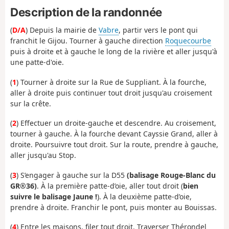
Description de la randonnée
(
D/A
) Depuis la mairie de
Vabre
, partir vers le pont qui
franchit le Gijou. Tourner à gauche direction
Roquecourbe
puis à droite et à gauche le long de la rivière et aller jusqu'à
une patte-d'oie.
(
1
) Tourner à droite sur la Rue de Suppliant. À la fourche,
aller à droite puis continuer tout droit jusqu'au croisement
sur la crête.
(
2
) Effectuer un droite-gauche et descendre. Au croisement,
tourner à gauche. À la fourche devant Cayssie Grand, aller à
droite. Poursuivre tout droit. Sur la route, prendre à gauche,
aller jusqu'au Stop.
(
3
) S’engager à gauche sur la D55
(balisage Rouge-Blanc du
GR®36)
. À la première patte-d’oie, aller tout droit (
bien
suivre le balisage Jaune !
). À la deuxième patte-d’oie,
prendre à droite. Franchir le pont, puis monter au Bouissas.
(
4
) Entre les maisons, filer tout droit. Traverser Thérondel