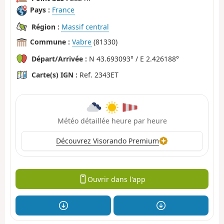
Pays :
France
Région :
Massif central
Commune :
Vabre
(81330)
Départ/Arrivée :
N 43.693093° / E 2.426188°
Carte(s) IGN :
Ref. 2343ET
Météo détaillée heure par heure
Découvrez Visorando Premium
Ouvrir dans l'app