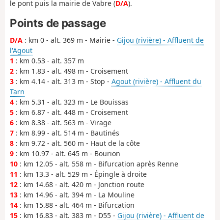
le pont puis la mairie de Vabre (
D/A
).
Points de passage
D/A
: km 0 - alt. 369 m - Mairie -
Gijou (rivière) - Affluent de
l'Agout
1
: km 0.53 - alt. 357 m
2
: km 1.83 - alt. 498 m - Croisement
3
: km 4.14 - alt. 313 m - Stop -
Agout (rivière) - Affluent du
Tarn
4
: km 5.31 - alt. 323 m - Le Bouissas
5
: km 6.87 - alt. 448 m - Croisement
6
: km 8.38 - alt. 563 m - Virage
7
: km 8.99 - alt. 514 m - Bautinés
8
: km 9.72 - alt. 560 m - Haut de la côte
9
: km 10.97 - alt. 645 m - Bourion
10
: km 12.05 - alt. 558 m - Bifurcation après Renne
11
: km 13.3 - alt. 529 m - Épingle à droite
12
: km 14.68 - alt. 420 m - Jonction route
13
: km 14.96 - alt. 394 m - La Mouline
14
: km 15.88 - alt. 464 m - Bifurcation
15
: km 16.83 - alt. 383 m - D55 -
Gijou (rivière) - Affluent de