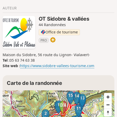
AUTEUR
OT Sidobre & vallées
44 Randonnées
Office de tourisme
PRO
Maison du Sidobre, 56 route du Lignon- Vialavert-
Tel :
05 63 74 63 38
Site web :
https://www.sidobre-vallees-tourisme.com
Carte de la randonnée
15
14
13
12
1
11
2