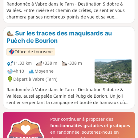
Randonnée à Vabre dans le Tarn - Destination Sidobre &
Vallées. Entre rivière et chemin de crêtes, ce sentier vous
charmera par ses nombreux points de vue et sa vue
panoramique sur le village de Vabre. Sentier de randonnée,
en pleine nature, longeant le Gijou, en grande partie
Sur les traces des maquisards au
ombragée, agrémenté de magnifiques points de vue sur le
Puèch de Bourion
chemin des crêtes.Vous pourrez également profiter de la
visite du village de Vabre, avec son beffroi datant du XIIIe
Office de tourisme
siècle, son exposition Maquis, son temple et ses nombreux
lavoirs restaurés (visite guidée proposée en juillet et août,
11,33 km
+338 m
-338 m
le mardi matin, sur réservation auprès de l’office de
4h 10
Moyenne
tourisme).
Départ à Vabre (Tarn)
Randonnée à Vabre dans le Tarn - Destination Sidobre &
Vallées, aussi appelée Camin del Puèg de Borion. Un joli
sentier serpentant la campagne et bordé de hameaux où
vous profiterez de plusieurs beaux panoramas. Après le
hameau de Brugairoles, vous passerez devant des ruines
Pour continuer à proposer des
où vous apprécierez deux belles voûtes de granit.En fin de
fonctionnalités gratuites et pratiques
parcours, prenez le temps de vous promener dans le
en randonnée, soutenez-nous en
charmant village de Vabre à la découverte de son beffroi : le