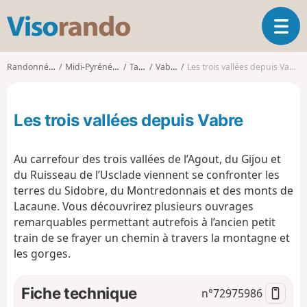
V
O
i
u
s
v
o
Randonnées
Midi-Pyrénées
Tarn
Vabre
Les trois vallées depuis Vabre
r
r
i
a
r
n
Les trois vallées depuis Vabre
l
d
a
o
n
Au carrefour des trois vallées de l’Agout, du Gijou et
a
du Ruisseau de l’Usclade viennent se confronter les
v
terres du Sidobre, du Montredonnais et des monts de
i
g
Lacaune. Vous découvrirez plusieurs ouvrages
a
remarquables permettant autrefois à l’ancien petit
t
train de se frayer un chemin à travers la montagne et
i
les gorges.
o
n
Fiche technique
n°
72975986