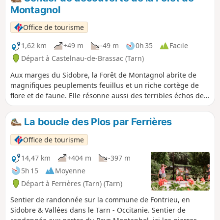
religion.Les panneaux situés au fil des sentiers et la maison
Montagnol
de la forêt vous permettront d’avoir un aperçu de ses
diverses richesses.Sentier botanique créé par l’Office
Office de tourisme
National des Forêts.Petite boucle possible également
(sentier de découverte) durée : 45 min – distance : 2 km
1,62 km
+49 m
-49 m
0h 35
Facile
Départ à Castelnau-de-Brassac (Tarn)
Aux marges du Sidobre, la Forêt de Montagnol abrite de
magnifiques peuplements feuillus et un riche cortège de
flore et de faune. Elle résonne aussi des terribles échos des
guerres de religion.Les grandes pistes ombragées sont
propices à la découverte de multiples essences d’arbres et
La boucle des Plos par Ferrières
leurs cortèges de plantes, d’insectes et d’oiseaux. Le plus
grand pic d’Europe, le pic noir, fait résonner ses puissants
Office de tourisme
coups de bec à des kilomètres à la ronde.
14,47 km
+404 m
-397 m
5h 15
Moyenne
Départ à Ferrières (Tarn) (Tarn)
Sentier de randonnée sur la commune de Fontrieu, en
Sidobre & Vallées dans le Tarn - Occitanie. Sentier de