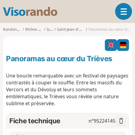
V
O
i
u
s
v
o
Randonnées
Rhône-Alpes
Isère
Saint-Jean-d'Hérans
Panoramas au cœur du Trièves
r
r
i
a
r
n
l
d
Panoramas au cœur du Trièves
a
o
n
a
Une boucle remarquable avec un festival de
paysages
v
contrastés à couper le souffle. Entre les massifs du
i
Vercors et du Dévoluy et leurs sommets
g
emblématiques, le Trièves vous révèle une
nature
a
t
sublime et préservé
e.
i
o
Fiche technique
n°
95224145
n