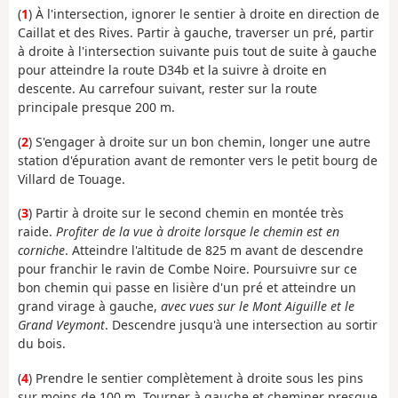
(
1
) À l'intersection, ignorer le sentier à droite en direction de
Caillat et des Rives. Partir à gauche, traverser un pré, partir
à droite à l'intersection suivante puis tout de suite à gauche
pour atteindre la route D34b et la suivre à droite en
descente. Au carrefour suivant, rester sur la route
principale presque 200 m.
(
2
) S'engager à droite sur un bon chemin, longer une autre
station d'épuration avant de remonter vers le petit bourg de
Villard de Touage.
(
3
) Partir à droite sur le second chemin en montée très
raide.
Profiter de la vue à droite lorsque le chemin est en
corniche
. Atteindre l'altitude de 825 m avant de descendre
pour franchir le ravin de Combe Noire. Poursuivre sur ce
bon chemin qui passe en lisière d'un pré et atteindre un
grand virage à gauche,
avec vues sur le Mont Aiguille et le
Grand Veymont
. Descendre jusqu'à une intersection au sortir
du bois.
(
4
) Prendre le sentier complètement à droite sous les pins
sur moins de 100 m. Tourner à gauche et cheminer presque