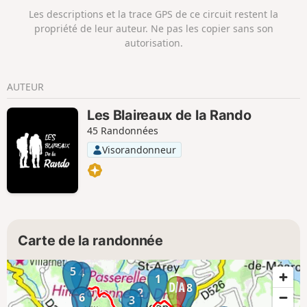
Les descriptions et la trace GPS de ce circuit restent la
propriété de leur auteur. Ne pas les copier sans son
autorisation.
AUTEUR
Les Blaireaux de la Rando
45 Randonnées
Visorandonneur
Carte de la randonnée
5
4
1
18
2
6
3