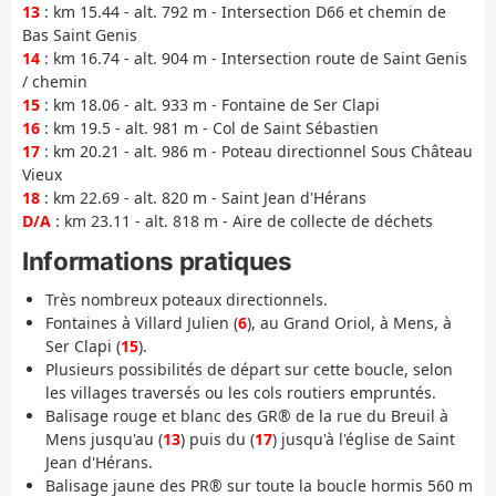
13
: km 15.44 - alt. 792 m - Intersection D66 et chemin de
Bas Saint Genis
14
: km 16.74 - alt. 904 m - Intersection route de Saint Genis
/ chemin
15
: km 18.06 - alt. 933 m - Fontaine de Ser Clapi
16
: km 19.5 - alt. 981 m - Col de Saint Sébastien
17
: km 20.21 - alt. 986 m - Poteau directionnel Sous Château
Vieux
18
: km 22.69 - alt. 820 m - Saint Jean d'Hérans
D/A
: km 23.11 - alt. 818 m - Aire de collecte de déchets
Informations pratiques
Très nombreux poteaux directionnels.
Fontaines à Villard Julien (
6
), au Grand Oriol, à Mens, à
Ser Clapi (
15
).
Plusieurs possibilités de départ sur cette boucle, selon
les villages traversés ou les cols routiers empruntés.
Balisage rouge et blanc des GR® de la rue du Breuil à
Mens jusqu'au (
13
) puis du (
17
) jusqu'à l'église de Saint
Jean d'Hérans.
Balisage jaune des PR® sur toute la boucle hormis 560 m