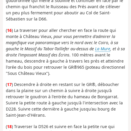
goudronnée qui mène à Souville et continuer en face par le
chemin qui franchit le Ruisseau des Prés avant de s'élever
un peu plus fermement pour aboutir au Col de Saint-
Sébastien sur la D66.
(
16
) La traverser pour aller chercher en face la route qui
monte à Château Vieux,
pour vous permettre d'admirer la
magnifique vue panoramique vers le nord avec le Coiro, à sa
gauche le Massif du Tabor-Taillefer au-dessus de
La Mure
, et à sa
droite l’imposant Massif des Écrins
. 100 mètres avant le
hameau, descendre à gauche à travers les prés et atteindre
l'orée du bois pour retrouver le GR®965 (poteau directionnel
"Sous Château Vieux").
(
17
) Descendre à droite en restant sur le GR®, déboucher
dans la plaine sur un chemin à suivre à droite jusqu'à
retrouver le goudron à l'entrée du hameau de Bongarrat.
Suivre la petite route à gauche jusqu'à l'intersection avec la
D228. Suivre cette dernière à gauche jusqu'au bourg de
Saint-Jean-d'Hérans.
(
18
) Traverser la D526 et suivre en face la petite rue qui