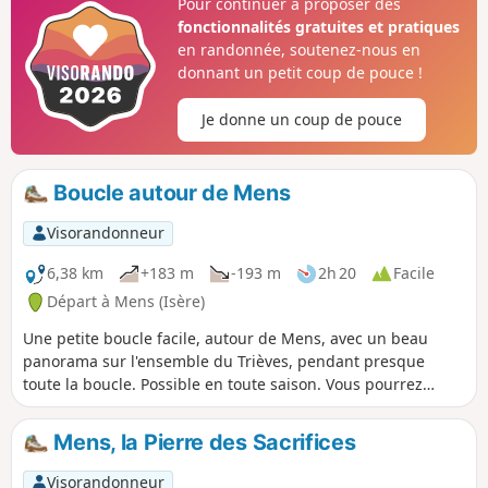
Pour continuer à proposer des
fonctionnalités gratuites et pratiques
en randonnée, soutenez-nous en
donnant un petit coup de pouce !
Je donne un coup de pouce
Boucle autour de Mens
Visorandonneur
6,38 km
+183 m
-193 m
2h 20
Facile
Départ à Mens (Isère)
Une petite boucle facile, autour de Mens, avec un beau
panorama sur l'ensemble du Trièves, pendant presque
toute la boucle. Possible en toute saison. Vous pourrez
profiter des commerces ou cafés de Mens, avant ou après la
randonnée.
Mens, la Pierre des Sacrifices
Visorandonneur