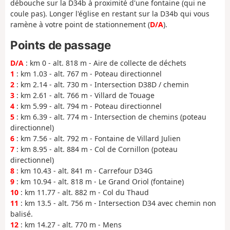
débouche sur la D34b à proximité d'une fontaine (qui ne
coule pas). Longer l'église en restant sur la D34b qui vous
ramène à votre point de stationnement (
D/A
).
Points de passage
D/A
: km 0 - alt. 818 m - Aire de collecte de déchets
1
: km 1.03 - alt. 767 m - Poteau directionnel
2
: km 2.14 - alt. 730 m - Intersection D38D / chemin
3
: km 2.61 - alt. 766 m - Villard de Touage
4
: km 5.99 - alt. 794 m - Poteau directionnel
5
: km 6.39 - alt. 774 m - Intersection de chemins (poteau
directionnel)
6
: km 7.56 - alt. 792 m - Fontaine de Villard Julien
7
: km 8.95 - alt. 884 m - Col de Cornillon (poteau
directionnel)
8
: km 10.43 - alt. 841 m - Carrefour D34G
9
: km 10.94 - alt. 818 m - Le Grand Oriol (fontaine)
10
: km 11.77 - alt. 882 m - Col du Thaud
11
: km 13.5 - alt. 756 m - Intersection D34 avec chemin non
balisé.
12
: km 14.27 - alt. 770 m - Mens