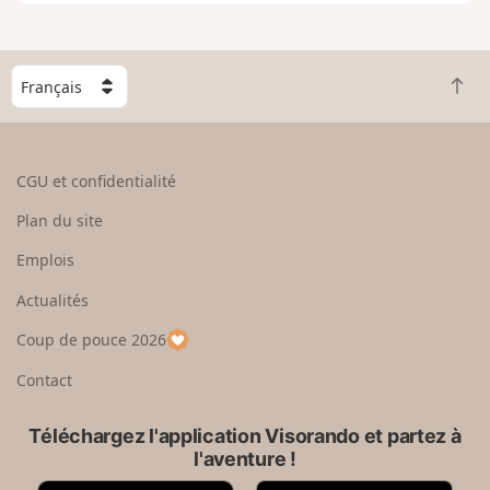
e
n
g
C
r
R
h
a
e
o
n
t
i
d
o
s
CGU et confidentialité
u
i
r
s
Plan du site
e
s
n
e
Emplois
h
z
Actualités
a
u
u
n
Coup de pouce 2026
t
p
a
Contact
y
s
Téléchargez l'application Visorando et partez à
l'aventure !