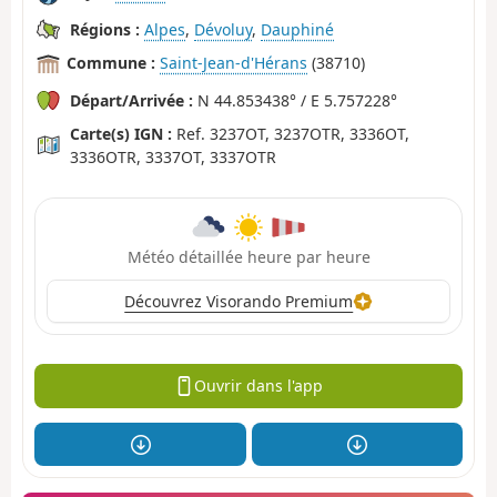
Régions :
Alpes
,
Dévoluy
,
Dauphiné
Commune :
Saint-Jean-d'Hérans
(38710)
Départ/Arrivée :
N 44.853438° / E 5.757228°
Carte(s) IGN :
Ref. 3237OT, 3237OTR, 3336OT,
3336OTR, 3337OT, 3337OTR
Météo détaillée heure par heure
Découvrez Visorando Premium
Ouvrir dans l'app