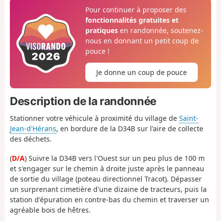
Pour continuer à proposer des
fonctionnalités gratuites et
pratiques
en randonnée, soutenez-
nous en donnant un petit coup de
pouce !
Je donne un coup de pouce
Description de la randonnée
Stationner votre véhicule à proximité du village de
Saint-
Jean-d'Hérans
, en bordure de la D34B sur l'aire de collecte
des déchets.
(
D/A
) Suivre la D34B vers l'Ouest sur un peu plus de 100 m
et s'engager sur le chemin à droite juste après le panneau
de sortie du village (poteau directionnel Tracot). Dépasser
un surprenant cimetière d'une dizaine de tracteurs, puis la
station d'épuration en contre-bas du chemin et traverser un
agréable bois de hêtres.