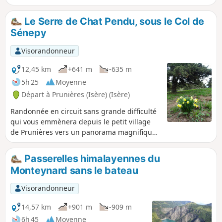
d'accès, mais demandant quand même le pied sur, on s'y
trouve au pied de l'emblématique Obiou (2789m).
Le Serre de Chat Pendu, sous le Col de
Sénepy
Visorandonneur
12,45 km
+641 m
-635 m
5h 25
Moyenne
Départ à Prunières (Isère) (Isère)
Randonnée en circuit sans grande difficulté
qui vous emmènera depuis le petit village
de Prunières vers un panorama magnifique
sur le Trièves et au-delà l'Oisans et le massif
de l'Obiou.
Passerelles himalayennes du
Monteynard sans le bateau
Visorandonneur
14,57 km
+901 m
-909 m
6h 45
Moyenne