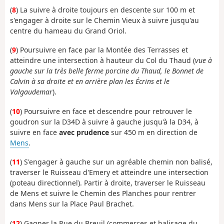
(
8
) La suivre à droite toujours en descente sur 100 m et
s'engager à droite sur le Chemin Vieux à suivre jusqu'au
centre du hameau du Grand Oriol.
(
9
) Poursuivre en face par la Montée des Terrasses et
atteindre une intersection à hauteur du Col du Thaud (
vue à
gauche sur la très belle ferme porcine du Thaud, le Bonnet de
Calvin à sa droite et en arrière plan les Écrins et le
Valgaudemar
).
(
10
) Poursuivre en face et descendre pour retrouver le
goudron sur la D34D à suivre à gauche jusqu'à la D34, à
suivre en face
avec prudence
sur 450 m en direction de
Mens
.
(
11
) S'engager à gauche sur un agréable chemin non balisé,
traverser le Ruisseau d'Emery et atteindre une intersection
(poteau directionnel). Partir à droite, traverser le Ruisseau
de Mens et suivre le Chemin des Planches pour rentrer
dans Mens sur la Place Paul Brachet.
(
12
) Gagner la Rue du Breuil (commerces et balisage du