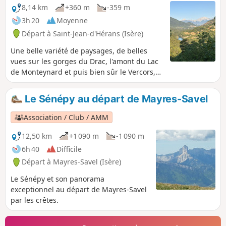
8,14 km
+360 m
-359 m
3h 20
Moyenne
Départ à Saint-Jean-d'Hérans (Isère)
Une belle variété de paysages, de belles
vues sur les gorges du Drac, l'amont du Lac
de Monteynard et puis bien sûr le Vercors,
l'Oisans, l'Obioux etc.Un balisage Jaune vous
accompagnera et de nombreux panneaux de
Le Sénépy au départ de Mayres-Savel
randonnée vous guideront.
Association / Club / AMM
12,50 km
+1 090 m
-1 090 m
6h 40
Difficile
Départ à Mayres-Savel (Isère)
Le Sénépy et son panorama
exceptionnel au départ de Mayres-Savel
par les crêtes.