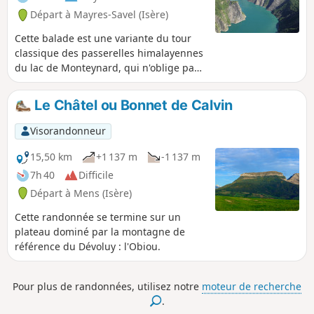
Départ à Mayres-Savel (Isère)
Cette balade est une variante du tour
classique des passerelles himalayennes
du lac de Monteynard, qui n'oblige pas
à faire une traversée en bateau
(payante) pour revenir au départ. En
Le Châtel ou Bonnet de Calvin
plus, cet itinéraire permet de passer au
Pas du Berlioz (très belle vue sur le lac)
Visorandonneur
et au Pont de Brion. Ce n'est quasiment
pas plus long qu'en prenant le bateau,
15,50 km
+1 137 m
-1 137 m
car on n'a pas besoin d'aller jusqu'à
7h 40
Difficile
l'embarcadère qui est assez loin. En
Départ à Mens (Isère)
revanche, une partie du chemin est à
faire en aller-retour.
Cette randonnée se termine sur un
plateau dominé par la montagne de
référence du Dévoluy : l'Obiou.
Pour plus de randonnées, utilisez notre
moteur de recherche
.