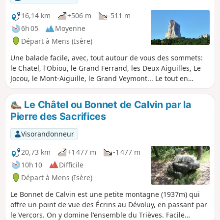
16,14 km
+506 m
-511 m
6h 05
Moyenne
Départ à Mens (Isère)
Une balade facile, avec, tout autour de vous des sommets:
le Chatel, l'Obiou, le Grand Ferrand, les Deux Aiguilles, Le
Jocou, le Mont-Aiguille, le Grand Veymont... Le tout en
traversant des villages du Trièves. Une balade assez
ombragée, idéale en été.
Le Châtel ou Bonnet de Calvin par la
Pierre des Sacrifices
Visorandonneur
20,73 km
+1 477 m
-1 477 m
10h 10
Difficile
Départ à Mens (Isère)
Le Bonnet de Calvin est une petite montagne (1937m) qui
offre un point de vue des Écrins au Dévoluy, en passant par
le Vercors. On y domine l'ensemble du Trièves. Facile