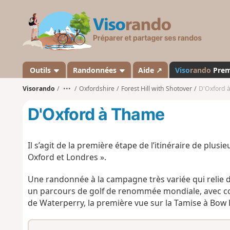
V
i
s
o
r
a
Outils
Randonnées
Aide ↗
Viso
rando
Pre
n
Visorando
•••
Oxfordshire
Forest Hill with Shotover
D'Oxford 
d
o
D'Oxford à Thame
Il s’agit de la première étape de l’itinéraire de plus
Oxford et Londres ».
Une randonnée à la campagne très variée qui relie d
un parcours de golf de renommée mondiale, avec co
de Waterperry, la première vue sur la Tamise à Bow B