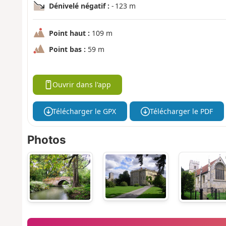
Dénivelé négatif :
- 123 m
Point haut :
109 m
Point bas :
59 m
Ouvrir dans l'app
Télécharger le GPX
Télécharger le PDF
Photos