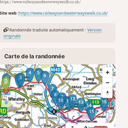
https://www.railwaysandwaterwayswalk.co.uk/
Site web :
https://www.railwaysandwaterwayswalk.co.uk/
Randonnée traduite automatiquement -
Version
originale
Carte de la randonnée
4
5
6
3
1
2
7
8
9
12
10
11
16
13
14
15