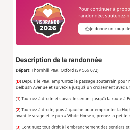
Pour continuer à prop
randonnée, soutenez-no
Je donne un coup d
Description de la randonnée
Départ
: Thornhill P&R, Oxford (SP 566 072
)
(
D
) Depuis le P&R, empruntez le passage souterrain pour 
Delbush Avenue et suivez-la jusqu’à un croisement avec un
(
1
) Tournez à droite et suivez le sentier jusqu’à la route à Fo
(
2
) Tournez à droite, puis à gauche pour emprunter la High 
avant le virage et le pub « White Horse », prenez la petite 
(
3
) Continuez tout droit à l'embranchement des sentiers et 