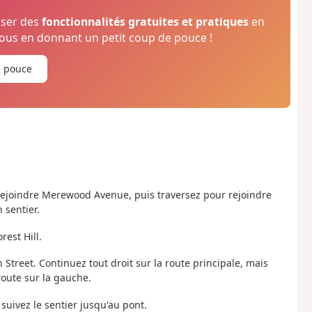
oser des
fonctionnalités gratuites et pratiques
en
us en donnant un petit coup de pouce !
e pouce
rejoindre Merewood Avenue, puis traversez pour rejoindre
 sentier.
rest Hill.
Street. Continuez tout droit sur la route principale, mais
route sur la gauche.
suivez le sentier jusqu'au pont.