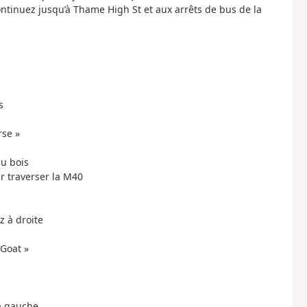
Continuez jusqu’à Thame High St et aux arrêts de bus de la
s
rse »
du bois
ur traverser la M40
z à droite
 Goat »
 à gauche