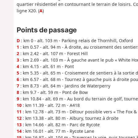
quartier résidentiel en contournant le terrain de loisirs. 
ligne X20. (
A
)
Points de passage
D
: km 0 - alt. 103 m - Parking relais de Thornhill, Oxford
1
: km 0.57 - alt. 94 m - À droite, au croisement des sentier
2
: km 2.42 - alt. 107 m - Forest Hill
3
: km 2.69 - alt. 103 m - À gauche avant le pub « White Ho
4
: km 4.15 - alt. 61 m - Pont
5
: km 5.35 - alt. 65 m - Croisement de sentiers à la sortie 
6
: km 6.57 - alt. 68 m - Tournez à gauche puis à droite po
7
: km 8.73 - alt. 64 m - Jardins de Waterperry
8
: km 9.7 - alt. 59 m - Pont de Bow
9
: km 10.84 - alt. 69 m - Au bord du terrain de golf, tourne
10
: km 11.39 - alt. 72 m - A418
11
: km 12.78 - alt. 73 m - Détour possible vers « The Fox &
12
: km 13.38 - alt. 80 m - Albury, tournez à droite
13
: km 14.66 - alt. 82 m - Parc de Rycote
14
: km 16.01 - alt. 77 m - Rycote Lane
15
: km 16.97 - alt. 104 m - Traversez la voie, puis tournez