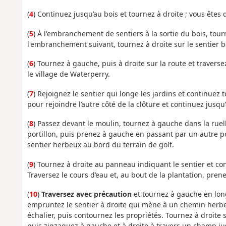
(
4
) Continuez jusqu’au bois et tournez à droite ; vous êtes
(
5
) À l'embranchement de sentiers à la sortie du bois, to
l'embranchement suivant, tournez à droite sur le sentier b
(
6
) Tournez à gauche, puis à droite sur la route et travers
le village de Waterperry.
(
7
) Rejoignez le sentier qui longe les jardins et continuez
pour rejoindre l’autre côté de la clôture et continuez jusqu
(
8
) Passez devant le moulin, tournez à gauche dans la ruelle
portillon, puis prenez à gauche en passant par un autre po
sentier herbeux au bord du terrain de golf.
(
9
) Tournez à droite au panneau indiquant le sentier et co
Traversez le cours d’eau et, au bout de la plantation, pren
(
10
)
Traversez avec précaution
et tournez à gauche en long
empruntez le sentier à droite qui mène à un chemin herbeu
échalier, puis contournez les propriétés. Tournez à droit
puis zigzaguez à gauche et à droite à travers un champ jus