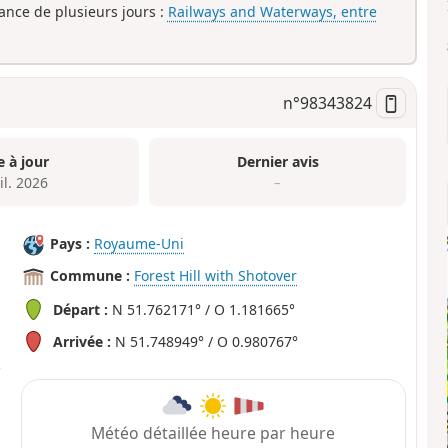
rance de plusieurs jours :
Railways and Waterways, entre
n°
98343824
e à jour
Dernier avis
il. 2026
–
Pays :
Royaume-Uni
Commune :
Forest Hill with Shotover
Départ :
N 51.762171° / O 1.181665°
Arrivée :
N 51.748949° / O 0.980767°
Météo détaillée heure par heure