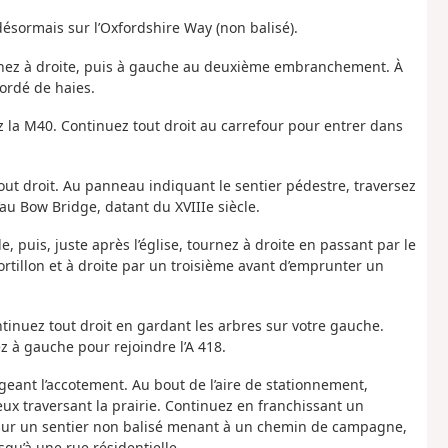
 désormais sur l’Oxfordshire Way (non balisé).
urnez à droite, puis à gauche au deuxième embranchement. À
ordé de haies.
ez la M40. Continuez tout droit au carrefour pour entrer dans
 tout droit. Au panneau indiquant le sentier pédestre, traversez
’au Bow Bridge, datant du XVIIIe siècle.
, puis, juste après l’église, tournez à droite en passant par le
rtillon et à droite par un troisième avant d’emprunter un
ntinuez tout droit en gardant les arbres sur votre gauche.
ez à gauche pour rejoindre l’A 418.
eant l’accotement. Au bout de l’aire de stationnement,
x traversant la prairie. Continuez en franchissant un
e sur un sentier non balisé menant à un chemin de campagne,
qu’à une rue résidentielle.