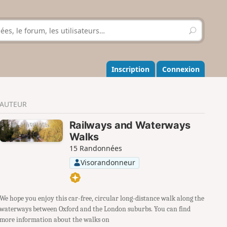
R
e
c
h
e
Inscription
Connexion
r
c
h
AUTEUR
e
r
Railways and Waterways
Walks
15 Randonnées
Visorandonneur
We hope you enjoy this car-free, circular long-distance walk along the
waterways between Oxford and the London suburbs. You can find
more information about the walks on