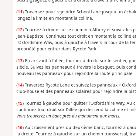
(
11
) Traversez pour rejoindre School Lane jusqu’à un écha
longez la limite en montant la colline.
(
12
) Tournez à droite sur le chemin à Albury et suivez les
Jean-Baptiste. Continuez tout droit en montant la colline e
l’Oxfordshire Way, puis à gauche à travers la cour de la fer
propriété pour entrer dans Rycote Park.
(
13
) En arrivant à l’allée, tournez à droite sur le sentier, 
siècle. Suivez les panneaux à travers le bosquet, puis conti
nouveau les panneaux pour rejoindre la route principale.
(
14
) Traversez Rycote Lane et suivez les panneaux « Oxfords
club-house et des panneaux solaires pour rejoindre la pist
(
15
) Tournez à gauche pour quitter l’Oxfordshire Way. Au 
continuez tout droit sur l’allée qui descend la colline et m
Vous trouverez un banc près du monument aux morts.
(
16
) Au croisement près du deuxième banc, tournez à gauc
la droite. Tournez à gauche sur un chemin transversal, tra