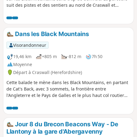
suit des pistes et des sentiers au nord de Craswall et
permet de visiter les ruines de l'abbaye de Craswall. Malgré
son nom, l'ascension de Hay Bluff n'est pas incluse, mais
peut facilement être ajoutée au parcours.
Dans les Black Mountains
Visorandonneur
19,46 km
+805 m
-812 m
7h 50
Moyenne
Départ à Craswall (Herefordshire)
Cette balade te mène dans les Black Mountains, en partant
de Cat's Back, avec 3 sommets, la frontière entre
l'Angleterre et le Pays de Galles et le plus haut col routier
du Pays de Galles.
Jour 8 du Brecon Beacons Way - De
Llantony à la gare d'Abergavenny