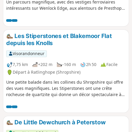
Un parcours magnifique, avec des vestiges ferroviaires
intéressants sur Wenlock Edge, aux alentours de Presthope.
Il suit en grande partie le sentier Jack Mytton Way. Pour
réduire les montées, empruntez la variante est, juste au
sud de Church Stretton.
Les Stiperstones et Blakemoor Flat
depuis les Knolls
Visorandonneur
7,75 km
+202 m
-160 m
2h 50
Facile
Départ à Ratlinghope (Shropshire)
Une petite balade dans les collines du Shropshire qui offre
des vues magnifiques. Les Stiperstones ont une crête
rocheuse de quartzite qui donne un décor spectaculaire à
la balade.
De Little Dewchurch à Peterstow