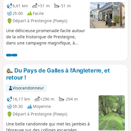
6,61 km
+51 m
-51 m
2h 00
Facile
Départ à Presteigne (Powys)
Une délicieuse promenade facile autour
de la ville historique de Presteigne,
dans une campagne magnifique, à
proximité des vaches et des moutons
locaux, et nous avons vu quelques
lapins en chemin. Une partie de
l'itinéraire suit la rivière Lugg (Powys)
Du Pays de Galles à l'Angleterre, et
sur laquelle on peut se tenir sur un
retour !
pont avec un pied en Angleterre et un
pied au Pays de Galles !
Visorandonneur
16,17 km
+296 m
-294 m
5h 30
Moyenne
Départ à Presteigne (Powys)
Une belle randonnée qui met les jambes à
l'épreuve sur des collines escarpées...