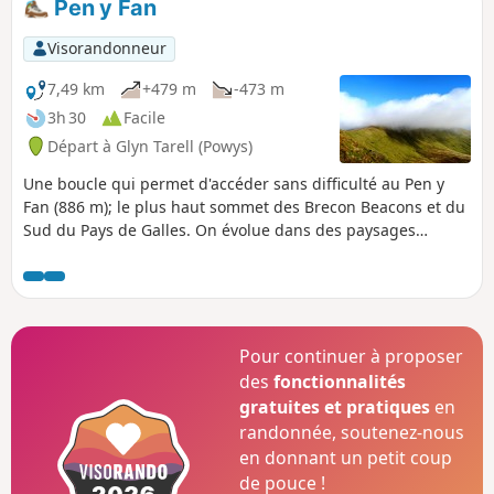
Pen y Fan
Visorandonneur
7,49 km
+479 m
-473 m
3h 30
Facile
Départ à Glyn Tarell (Powys)
Une boucle qui permet d'accéder sans difficulté au Pen y
Fan (886 m); le plus haut sommet des Brecon Beacons et du
Sud du Pays de Galles. On évolue dans des paysages
magnifiques de landes au milieu des moutons. Itinéraire
très fréquenté en pleine saison.
Pour continuer à proposer
des
fonctionnalités
gratuites et pratiques
en
randonnée, soutenez-nous
en donnant un petit coup
de pouce !