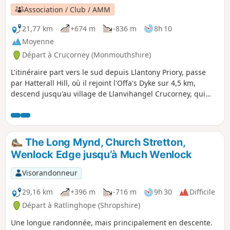
Association / Club / AMM
21,77 km
+674 m
-836 m
8h 10
Moyenne
Départ à Crucorney (Monmouthshire)
L'itinéraire part vers le sud depuis Llantony Priory, passe
par Hatterall Hill, où il rejoint l'Offa's Dyke sur 4,5 km,
descend jusqu'au village de Llanvihangel Crucorney, qui
possède une auberge datant du XIe siècle, puis remonte
vers The Skirrid (également connu sous le nom de Holy
Mountain), qui culmine à 486 m. Enfin, l'itinéraire arrive à
Abergavenny et se termine à la gare.
The Long Mynd, Church Stretton,
Wenlock Edge jusqu’à Much Wenlock
Visorandonneur
29,16 km
+396 m
-716 m
9h 30
Difficile
Départ à Ratlinghope (Shropshire)
Une longue randonnée, mais principalement en descente.