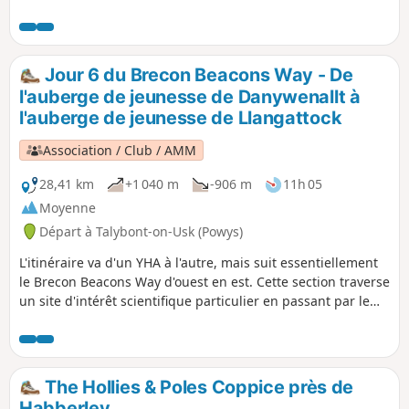
national des Brecon Beacons. Elle continue ensuite vers les
sommets de Cribyn et Fan y Big avant de revenir au point
de départ par le versant ouest de Cwm Cynwyn.
Jour 6 du Brecon Beacons Way - De
l'auberge de jeunesse de Danywenallt à
l'auberge de jeunesse de Llangattock
Association / Club / AMM
28,41 km
+1 040 m
-906 m
11h 05
Moyenne
Départ à Talybont-on-Usk (Powys)
L'itinéraire va d'un YHA à l'autre, mais suit essentiellement
le Brecon Beacons Way d'ouest en est. Cette section traverse
un site d'intérêt scientifique particulier en passant par le
lac Llangorse (Lyn Syfaddan). Formé à l'époque glaciaire,
c'est l'un des rares lacs naturellement eutrophes du Pays de
Galles et il revêt une importance nationale, voire
internationale.
The Hollies & Poles Coppice près de
Habberley