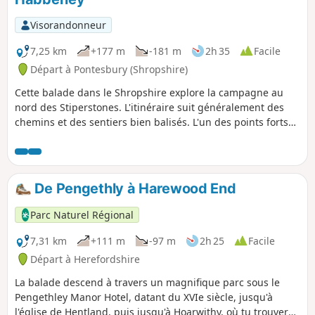
Visorandonneur
7,25 km
+177 m
-181 m
2h 35
Facile
Départ à Pontesbury (Shropshire)
Cette balade dans le Shropshire explore la campagne au
nord des Stiperstones. L'itinéraire suit généralement des
chemins et des sentiers bien balisés. L'un des points forts
de la balade est la région connue sous le nom de Hollies,
qui abrite certains des plus vieux houx du Royaume-Uni,
dont certains ont plus de 400 ans.
De Pengethly à Harewood End
Parc Naturel Régional
7,31 km
+111 m
-97 m
2h 25
Facile
Départ à Herefordshire
La balade descend à travers un magnifique parc sous le
Pengethley Manor Hotel, datant du XVIe siècle, jusqu'à
l'église de Hentland, puis jusqu'à Hoarwithy, où tu trouveras