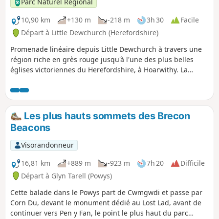
Parc Naturel Régional
10,90 km
+130 m
-218 m
3h 30
Facile
Départ à Little Dewchurch (Herefordshire)
Promenade linéaire depuis Little Dewchurch à travers une
région riche en grès rouge jusqu'à l'une des plus belles
églises victoriennes du Herefordshire, à Hoarwithy. La
promenade passe par King's Caple jusqu'à la Wye à Sellack
Bridge, puis continue vers Upper Grove Common et enfin à
travers champs jusqu'à Peterstow. Le parcours se fait
principalement sur des sentiers avec quelques chemins de
Les plus hauts sommets des Brecon
campagne.
Beacons
Visorandonneur
16,81 km
+889 m
-923 m
7h 20
Difficile
Départ à Glyn Tarell (Powys)
Cette balade dans le Powys part de Cwmgwdi et passe par
Corn Du, devant le monument dédié au Lost Lad, avant de
continuer vers Pen y Fan, le point le plus haut du parc