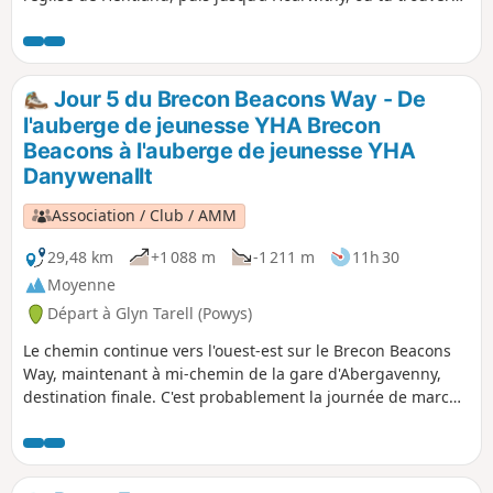
un pub avec une boutique et un bureau de poste.
Jour 5 du Brecon Beacons Way - De
l'auberge de jeunesse YHA Brecon
Beacons à l'auberge de jeunesse YHA
Danywenallt
Association / Club / AMM
29,48 km
+1 088 m
-1 211 m
11h 30
Moyenne
Départ à Glyn Tarell (Powys)
Le chemin continue vers l'ouest-est sur le Brecon Beacons
Way, maintenant à mi-chemin de la gare d'Abergavenny,
destination finale. C'est probablement la journée de marche
la plus difficile, car il y a plusieurs montées, à commencer
par Corn Du et Pen y Fan. Mais par temps clair, la vue est
incroyable.