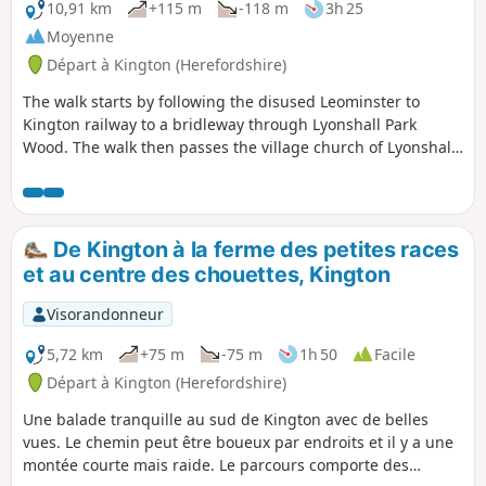
10,91 km
+115 m
-118 m
3h 25
Moyenne
Départ à Kington (Herefordshire)
The walk starts by following the disused Leominster to
Kington railway to a bridleway through Lyonshall Park
Wood. The walk then passes the village church of Lyonshall
and climbs to Rhodds Wood. From here there are
tremendous views of the Black Mountains to the west and
the Malvern Hills to the east. The walk then descends along
Vaughan’s Way back into Kington. A gentle walk with no
De Kington à la ferme des petites races
steep climbs.
et au centre des chouettes, Kington
Visorandonneur
5,72 km
+75 m
-75 m
1h 50
Facile
Départ à Kington (Herefordshire)
Une balade tranquille au sud de Kington avec de belles
vues. Le chemin peut être boueux par endroits et il y a une
montée courte mais raide. Le parcours comporte des