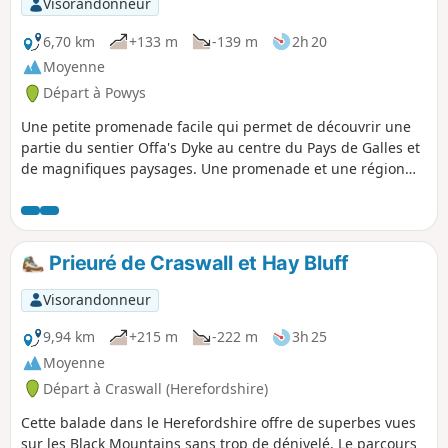
Visorandonneur
6,70 km
+133 m
-139 m
2h 20
Moyenne
Départ à Powys
Une petite promenade facile qui permet de découvrir une
partie du sentier Offa's Dyke au centre du Pays de Galles et
de magnifiques paysages. Une promenade et une région
préservées tout au long du parcours. Nous avons pu
observer des milans royaux qui volaient très près de nous,
divers oiseaux eurasien, des lapins et les moutons habituels
que l'on voit beaucoup dans cette région. Le parcours est
Prieuré de Craswall et Hay Bluff
très bien balisé dans les collines... Cette promenade est
classée comme modérée car certaines sections vallonnées
Visorandonneur
peuvent être difficiles pour certaines personnes.
9,94 km
+215 m
-222 m
3h 25
Moyenne
Départ à Craswall (Herefordshire)
Cette balade dans le Herefordshire offre de superbes vues
sur les Black Mountains sans trop de dénivelé. Le parcours