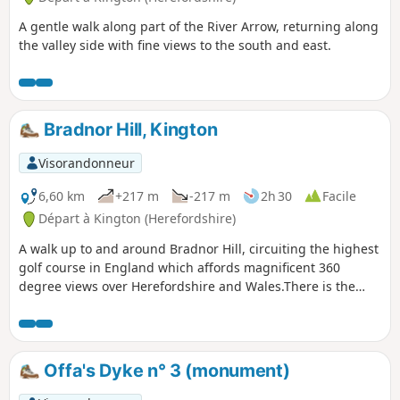
A gentle walk along part of the River Arrow, returning along
the valley side with fine views to the south and east.
Bradnor Hill, Kington
Visorandonneur
6,60 km
+217 m
-217 m
2h 30
Facile
Départ à Kington (Herefordshire)
A walk up to and around Bradnor Hill, circuiting the highest
golf course in England which affords magnificent 360
degree views over Herefordshire and Wales.There is the
option of driving to the club house to avoid the steep climb
up and descent. This walk crosses and goes close to
Kington Golf Course: be prepared to wait and give way to
golfers.
Offa's Dyke n° 3 (monument)