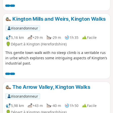
échaliers et des portails.
Kington Mills and Weirs, Kington Walks
Visorandonneur
5,16 km
+29 m
-29 m
1h 35
Facile
Départ à Kington (Herefordshire)
This gentle town walk with no steep climb is a veritable rus
in urbe which explores some intriguing aspects of Kington’s
industrial past.
The Arrow Valley, Kington Walks
Visorandonneur
5,98 km
+43 m
-40 m
1h 50
Facile
Départ à Kington (Herefordshire)