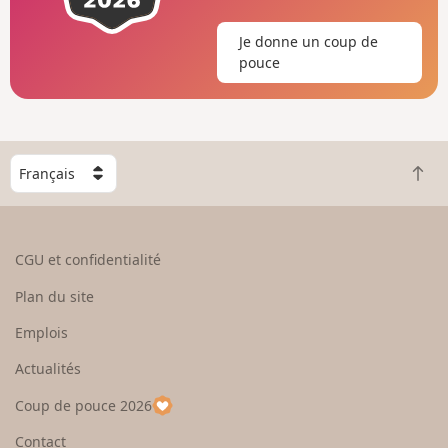
Je donne un coup de
pouce
C
R
h
e
o
t
i
o
s
CGU et confidentialité
u
i
r
s
Plan du site
e
s
n
e
Emplois
h
z
Actualités
a
u
u
n
Coup de pouce 2026
t
p
a
Contact