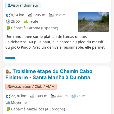
Visorandonneur
8,14 km
+205 m
-196 m
2h 55
Facile
Départ à Carnota (Espagne)
Une randonnée sur le plateau de Lamas depuis
Caldebarcos. Au plus haut, elle accède au pied du massif
du pic O Pindo. Avec un dénivelé raisonnable, elle permet
de découvrir le Monte Pindo et les Pics de la Runa. Elle offre
aussi de nombreuses perspectives sur la Plage de Carnota,
les Isles Lobeira, Ezaro, la Ria de Corcubion et le Cap
Finisterre.
Troisième étape du Chemin Cabo
Finisterre - Santa Mariña à Dumbría
Association / Club / AMM
22,30 km
+309 m
-448 m
7h 15
Moyenne
Départ à Mazaricos (A Corogne)