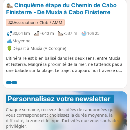
Cinquième étape du Chemin de Cabo
Finisterre - De Muxía à Cabo Finisterre
Association / Club / AMM
30,04 km
+640 m
-537 m
10h 25
Moyenne
Départ à Muxía (A Corogne)
L'itinéraire est bien balisé dans les deux sens, entre Muxía
et Fisterra. Malgré la proximité de la mer, ne t'attends pas à
une balade sur la plage. Le trajet d'aujourd'hui traverse un
territoire rural et isolé, avec des chemins de terre, des
forêts et des pentes difficiles. Tu croiseras peut-être des
randonneurs venant de Fisterra, alors dis-leur bonjour et
discute un peu avec eux. Commence tôt et cherche un
Personnalisez votre newsletter 
endroit pour déjeuner à Lires, un village situé à mi-chemin.
Chaque semaine, recevez des idées de randonnées qui
vous correspondent : choisissez la durée moyenne, la
difficulté, la zone et le type d’activités que vous souhaitez
privilégier.