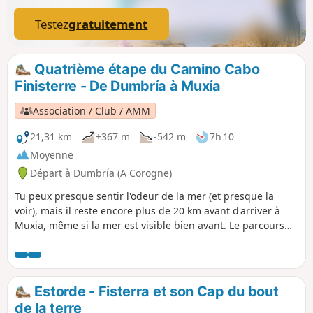
Testez
gratuitement
Quatrième étape du Camino Cabo
Finisterre - De Dumbría à Muxía
Association / Club / AMM
21,31 km
+367 m
-542 m
7h 10
Moyenne
Départ à Dumbría (A Corogne)
Tu peux presque sentir l'odeur de la mer (et presque la
voir), mais il reste encore plus de 20 km avant d'arriver à
Muxia, même si la mer est visible bien avant. Le parcours
alterne des sections goudronnées, sans grand intérêt, et
plusieurs tronçons de chemin de terre à travers les bois. En
regardant le profil de l'étape, tu peux voir que la descente
vers la côte n'est pas vraiment facile, mais plutôt une
Estorde - Fisterra et son Cap du bout
succession de montées et de descentes, avec des dénivelés
de la terre