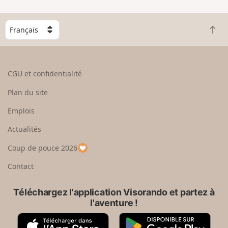
C
R
h
e
o
t
i
o
s
CGU et confidentialité
u
i
r
s
Plan du site
e
s
n
e
Emplois
h
z
Actualités
a
u
u
n
Coup de pouce 2026
t
p
a
Contact
y
s
Téléchargez l'application Visorando et partez à
l'aventure !
A
G