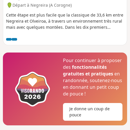
Départ à Negreira (A Corogne)
Cette étape est plus facile que la classique de 33,6 km entre
Negreira et Olveiroa, à travers un environnement très rural
mais avec quelques montées. Dans les dix premiers
kilomètres, on traverse des forêts luxuriantes de pins, de
châtaigniers et de chênes, puis on passe par une zone plus
dégagée. À la fin, il y a un petit village sympa qui vaut le
détour.
Pour continuer à proposer
des
fonctionnalités
gratuites et pratiques
en
randonnée, soutenez-nous
en donnant un petit coup
de pouce !
Je donne un coup de
pouce