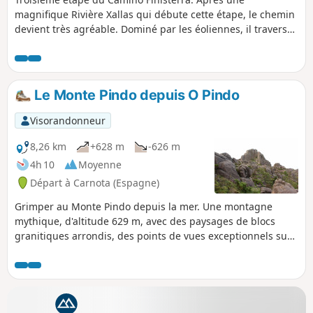
magnifique Rivière Xallas qui débute cette étape, le chemin
devient très agréable. Dominé par les éoliennes, il traverse
des étendues de bruyères, des prairies et des forêts tantôt
d’eucalyptus tantôt de pins. Avant d’atteindre la Ria de
Corcubión, la route vous conduit par les alentours du
sanctuaire de Notre-Dame des Neiges et par le Col d’O
Le Monte Pindo depuis O Pindo
Cruceiro da Armada.
Visorandonneur
8,26 km
+628 m
-626 m
4h 10
Moyenne
Départ à Carnota (Espagne)
Grimper au Monte Pindo depuis la mer. Une montagne
mythique, d'altitude 629 m, avec des paysages de blocs
granitiques arrondis, des points de vues exceptionnels sur
la côte large et accidentée de Fisterra, Corcubión, Cee,
Ezaro, plage de Carnota, à la Punta de Caldebarcos mais
aussi les crêtes et les alignements d'éoliennes.