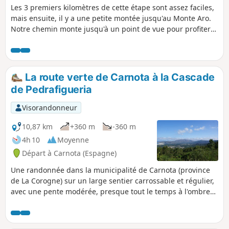
Les 3 premiers kilomètres de cette étape sont assez faciles,
mais ensuite, il y a une petite montée jusqu'au Monte Aro.
Notre chemin monte jusqu'à un point de vue pour profiter
de la vue panoramique, mais pas besoin d'aller jusqu'au
sommet, car 500 mètres avant le sommet, il y a un virage à
droite et le début d'une descente raide sur un chemin de
terre. Dans la descente du Monte Aro, on peut profiter de
La route verte de Carnota à la Cascade
belles vues sur la vallée de Xallas, notamment sur le grand
de Pedrafigueria
lac artificiel de Fervenza.
Visorandonneur
10,87 km
+360 m
-360 m
4h 10
Moyenne
Départ à Carnota (Espagne)
Une randonnée dans la municipalité de Carnota (province
de La Corogne) sur un large sentier carrossable et régulier,
avec une pente modérée, presque tout le temps à l'ombre
d'une forêt très dense. Résineux et feuillus, surtout des
eucalyptus mais aussi pins, chênes, lauriers et châtaigniers.
Les points de vue sur la côte, la plage et la montagne du