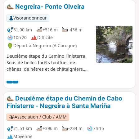
Monte Pindo sont sans cesse renouvelés. Sur le chemin,
Negreira- Ponte Olveira
quelques pétroglyphes. Au bout de la montée, la belle
cascade de Pedrafigueria.
Visorandonneur
31,00 km
+516 m
-436 m
10h 20
Difficile
Départ à Negreira (A Corogne)
Deuxième étape du Camino Finisterra.
Sous de belles forêts touffues de
chênes, de hêtres et de châtaigniers,
c'est une belle étape en montée qui se
termine dans un de ces petits villages
qui parsèment la géographie
galicienne : Ponte Olveira, un endroit
Deuxième étape du Chemin de Cabo
parfait pour se reposer et reprendre des
Finisterre - Negreira à Santa Mariña
forces.
Association / Club / AMM
21,51 km
+396 m
-234 m
7h 15
Moyenne