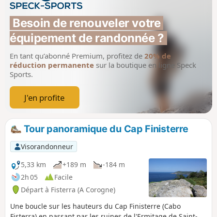
Besoin de renouveler votre 
équipement de randonnée ?
En tant qu’abonné Premium, profitez de
20% de
réduction permanente
sur la boutique en ligne Speck
Sports.
J'en profite
Tour panoramique du Cap Finisterre
Visorandonneur
5,33 km
+189 m
-184 m
2h 05
Facile
Départ à Fisterra (A Corogne)
Une boucle sur les hauteurs du Cap Finisterre (Cabo
Fisterra) en passant par les ruines de l'Ermitage de Saint-