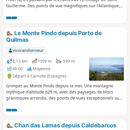
Guillerme. Des points de vue magnifiques sur l'Atlantique,
le Phare du Cap Fisterra (depuis le Mirador de Solpor), les
plages de Mar de Fora, de Langosteira, de Carnota, du Ria
de Corcubion, du Cap de Cee, des îles Centola et Lobeira
Grande, de très nombreuses pointes mais aussi du Monte
Le Monte Pindo depuis Porto de
do Pindo.
Quilmas
Visorandonneur
8,13 km
+599 m
-599 m
4h 00
Moyenne
Départ à Carnota (Espagne)
Grimper au Monte Pindo depuis la mer. Une montagne
mythique d'altitude 629 m, avec des paysages de blocs
granitiques arrondis, des points de vues exceptionnels sur
une côte large et accidentée de Fisterra, Corcubión, Ézaro,
plage de Carnota, à la Punta de Caldebarcos mais aussi sur
les crêtes et les alignements d'éoliennes. Dans la première
partie, le chemin est large et carrossable.
Chan das Lamas depuis Caldebarcos