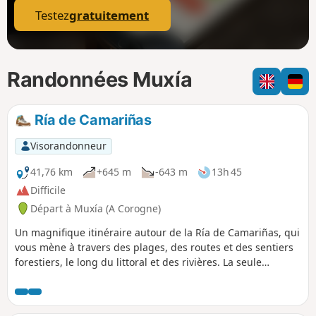
Testez
gratuitement
Randonnées Muxía
Ría de Camariñas
Visorandonneur
41,76 km
+645 m
-643 m
13h 45
Difficile
Départ à Muxía (A Corogne)
Un magnifique itinéraire autour de la Ría de Camariñas, qui
vous mène à travers des plages, des routes et des sentiers
forestiers, le long du littoral et des rivières. La seule
difficulté réside dans sa longueur, car il n'y a pas de
montées raides à franchir.