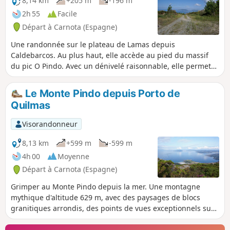
8,14 km
+205 m
-196 m
2h 55
Facile
Départ à Carnota (Espagne)
Une randonnée sur le plateau de Lamas depuis
Caldebarcos. Au plus haut, elle accède au pied du massif
du pic O Pindo. Avec un dénivelé raisonnable, elle permet
de découvrir le Monte Pindo et les Pics de la Runa. Elle offre
aussi de nombreuses perspectives sur la Plage de Carnota,
Le Monte Pindo depuis Porto de
les Isles Lobeira, Ezaro, la Ria de Corcubion et le Cap
Quilmas
Finisterre.
Visorandonneur
8,13 km
+599 m
-599 m
4h 00
Moyenne
Départ à Carnota (Espagne)
Grimper au Monte Pindo depuis la mer. Une montagne
mythique d'altitude 629 m, avec des paysages de blocs
granitiques arrondis, des points de vues exceptionnels sur
une côte large et accidentée de Fisterra, Corcubión, Ézaro,
plage de Carnota, à la Punta de Caldebarcos mais aussi sur