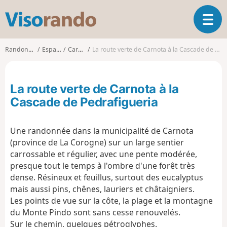
V
O
i
u
s
v
o
Randonnées
Espagne
Carnota
La route verte de Carnota à la Cascade de Pedrafigueria
r
r
i
a
r
n
La route verte de Carnota à la
l
d
a
Cascade de Pedrafigueria
o
n
a
Une randonnée dans la municipalité de Carnota
v
i
(province de La Corogne) sur un large sentier
g
carrossable et régulier, avec une pente modérée,
a
presque tout le temps à l'ombre d'une forêt très
t
dense. Résineux et feuillus, surtout des eucalyptus
i
mais aussi pins, chênes, lauriers et châtaigniers.
o
Les points de vue sur la côte, la plage et la montagne
n
du Monte Pindo sont sans cesse renouvelés.
Sur le chemin, quelques pétroglyphes.