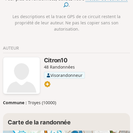
regardant le profil de l'étape, tu peux voir que la descente
.
vers la côte n'est pas vraiment facile, mais plutôt une
succession de montées et de descentes, avec des dénivelés
Les descriptions et la trace GPS de ce circuit restent la
modérés.
propriété de leur auteur. Ne pas les copier sans son
autorisation.
AUTEUR
Citron10
48 Randonnées
Visorandonneur
Commune :
Troyes (10000)
Carte de la randonnée
7