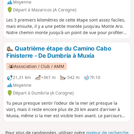
Moyenne
mythique, le Km 0 du Chemin de Saint Jacques. C'est ici que
Départ à Mazaricos (A Corogne)
l’océan s’ouvre devant vous comme une photo prise au
grand angle et toutes les sensations se joignent devant ce
Les 3 premiers kilomètres de cette étape sont assez faciles,
cap de la fin du monde.
mais ensuite, il y a une petite montée jusqu'au Monte Aro.
Notre chemin monte jusqu'à un point de vue pour profiter
de la vue panoramique, mais pas besoin d'aller jusqu'au
sommet, car 500 mètres avant le sommet, il y a un virage à
Quatrième étape du Camino Cabo
droite et le début d'une descente raide sur un chemin de
Finisterre - De Dumbría à Muxía
terre. Dans la descente du Monte Aro, on peut profiter de
belles vues sur la vallée de Xallas, notamment sur le grand
Association / Club / AMM
lac artificiel de Fervenza.
21,31 km
+367 m
-542 m
7h 10
Moyenne
Départ à Dumbría (A Corogne)
Tu peux presque sentir l'odeur de la mer (et presque la
voir), mais il reste encore plus de 20 km avant d'arriver à
Muxia, même si la mer est visible bien avant. Le parcours
alterne des sections goudronnées, sans grand intérêt, et
plusieurs tronçons de chemin de terre à travers les bois. En
Pour plus de randonnées, utilisez notre
moteur de recherche