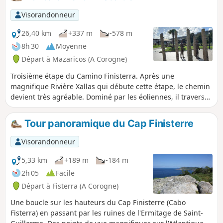
aussi les crêtes et les alignements d'éoliennes.
Visorandonneur
26,40 km
+337 m
-578 m
8h 30
Moyenne
Départ à Mazaricos (A Corogne)
Troisième étape du Camino Finisterra. Après une
magnifique Rivière Xallas qui débute cette étape, le chemin
devient très agréable. Dominé par les éoliennes, il traverse
des étendues de bruyères, des prairies et des forêts tantôt
d’eucalyptus tantôt de pins. Avant d’atteindre la Ria de
Tour panoramique du Cap Finisterre
Corcubión, la route vous conduit par les alentours du
sanctuaire de Notre-Dame des Neiges et par le Col d’O
Visorandonneur
Cruceiro da Armada.
5,33 km
+189 m
-184 m
2h 05
Facile
Départ à Fisterra (A Corogne)
Une boucle sur les hauteurs du Cap Finisterre (Cabo
Fisterra) en passant par les ruines de l'Ermitage de Saint-