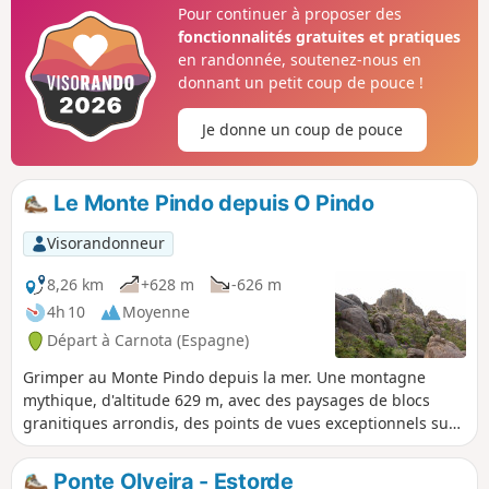
Pour continuer à proposer des
les crêtes et les alignements d'éoliennes. Dans la première
fonctionnalités gratuites et pratiques
partie, le chemin est large et carrossable.
en randonnée, soutenez-nous en
donnant un petit coup de pouce !
Je donne un coup de pouce
Le Monte Pindo depuis O Pindo
Visorandonneur
8,26 km
+628 m
-626 m
4h 10
Moyenne
Départ à Carnota (Espagne)
Grimper au Monte Pindo depuis la mer. Une montagne
mythique, d'altitude 629 m, avec des paysages de blocs
granitiques arrondis, des points de vues exceptionnels sur
la côte large et accidentée de Fisterra, Corcubión, Cee,
Ezaro, plage de Carnota, à la Punta de Caldebarcos mais
Ponte Olveira - Estorde