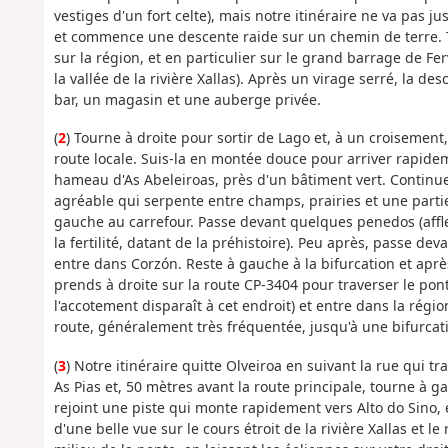
vestiges d'un fort celte), mais notre itinéraire ne va pas
et commence une descente raide sur un chemin de terre. T
sur la région, et en particulier sur le grand barrage de F
la vallée de la rivière Xallas). Après un virage serré, la d
bar, un magasin et une auberge privée.
(
2
) Tourne à droite pour sortir de Lago et, à un croisemen
route locale. Suis-la en montée douce pour arriver rapidem
hameau d'As Abeleiroas, près d'un bâtiment vert. Continu
agréable qui serpente entre champs, prairies et une partie d
gauche au carrefour. Passe devant quelques penedos (affle
la fertilité, datant de la préhistoire). Peu après, passe de
entre dans Corzón. Reste à gauche à la bifurcation et aprè
prends à droite sur la route CP-3404 pour traverser le pon
l'accotement disparaît à cet endroit) et entre dans la rég
route, généralement très fréquentée, jusqu'à une bifurcat
(
3
) Notre itinéraire quitte Olveiroa en suivant la rue qui t
As Pias et, 50 mètres avant la route principale, tourne à 
rejoint une piste qui monte rapidement vers Alto do Sino, e
d'une belle vue sur le cours étroit de la rivière Xallas et 