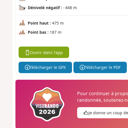
Dénivelé négatif :
- 448 m
Point haut :
475 m
Point bas :
187 m
Ouvrir dans l'app
Télécharger le GPX
Télécharger le PDF
Pour continuer à prop
randonnée, soutenez-no
Je donne un coup d