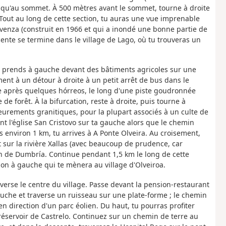
 jusqu'au sommet. À 500 mètres avant le sommet, tourne à droite
out au long de cette section, tu auras une vue imprenable
ervenza (construit en 1966 et qui a inondé une bonne partie de
escente se termine dans le village de Lago, où tu trouveras un
t, prends à gauche devant des bâtiments agricoles sur une
ent à un détour à droite à un petit arrêt de bus dans le
e après quelques hórreos, le long d'une piste goudronnée
e forêt. À la bifurcation, reste à droite, puis tourne à
urements granitiques, pour la plupart associés à un culte de
vant l'église San Cristovo sur ta gauche alors que le chemin
s environ 1 km, tu arrives à A Ponte Olveira. Au croisement,
t sur la rivière Xallas (avec beaucoup de prudence, car
ion de Dumbría. Continue pendant 1,5 km le long de cette
ion à gauche qui te mènera au village d'Olveiroa.
raverse le centre du village. Passe devant la pension-restaurant
gauche et traverse un ruisseau sur une plate-forme ; le chemin
n direction d'un parc éolien. Du haut, tu pourras profiter
le réservoir de Castrelo. Continuez sur un chemin de terre au