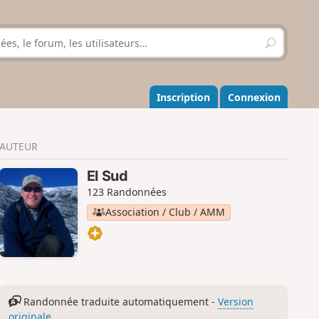
R
e
c
h
e
Inscription
Connexion
r
c
h
AUTEUR
e
r
El Sud
123 Randonnées
Association / Club / AMM
Randonnée traduite automatiquement -
Version
originale