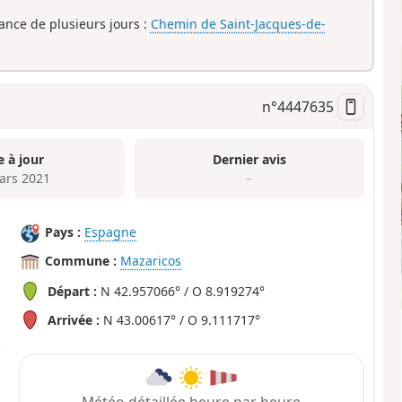
rance de plusieurs jours :
Chemin de Saint-Jacques-de-
n°
4447635
e à jour
Dernier avis
ars 2021
–
Pays :
Espagne
Commune :
Mazaricos
Départ :
N 42.957066° / O 8.919274°
Arrivée :
N 43.00617° / O 9.111717°