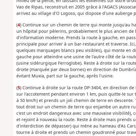
milieu de la pente, en laissant les éoliennes sur votre droi
Vao de Ripas, reconstruit en 2005 grâce à l'AGACS (Associ
arrivez au village d'O Logoso, qui dispose d'une auberge p
(
4
) Continue sur un chemin de terre qui monte jusqu'au ham
un hôpital pour pèlerins, probablement le plus ancien de l
d'information moderne. Prends la route à gauche, en passa
principale pour arriver à un bar-restaurant et traverse. Ici
quelques marquages blancs peu visibles), qui monte en dir
gauche pour atteindre une usine de l'autre côté de la route 
(usine sidérurgique Ferroglobe). Reste à droite sur la rou
droite (marquée par deux bornes) en direction de Dumbría. 
évitant Muxia, part sur la gauche, après l'usine.
(
5
) Continue à droite sur la route DP-3404, en direction de 
sur l'accotement pendant environ 1 km, puis quitte-le sur 
à 50 km/h) et prends un joli chemin de terre en descente. 
tout droit sur un chemin de terre qui enjambe un autre rui
c'est un endroit dangereux avec une mauvaise visibilité), 
et rejoint à nouveau la route. Reste à droite mais prends
d'interdiction de dépasser) qui mène au hameau d'As Cari
tourne à droite et prends un chemin goudronné pour traver