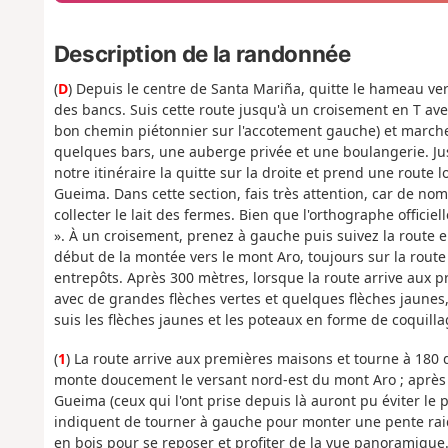
Description de la randonnée
(
D
) Depuis le centre de Santa Mariña, quitte le hameau vers 
des bancs. Suis cette route jusqu'à un croisement en T avec
bon chemin piétonnier sur l'accotement gauche) et marche
quelques bars, une auberge privée et une boulangerie. J
notre itinéraire la quitte sur la droite et prend une rout
Gueima. Dans cette section, fais très attention, car de n
collecter le lait des fermes. Bien que l'orthographe offici
». À un croisement, prenez à gauche puis suivez la route en
début de la montée vers le mont Aro, toujours sur la rou
entrepôts. Après 300 mètres, lorsque la route arrive aux p
avec de grandes flèches vertes et quelques flèches jaunes, 
suis les flèches jaunes et les poteaux en forme de coquilla
(
1
) La route arrive aux premières maisons et tourne à 180
monte doucement le versant nord-est du mont Aro ; après 8
Gueima (ceux qui l'ont prise depuis là auront pu éviter le
indiquent de tourner à gauche pour monter une pente rai
en bois pour se reposer et profiter de la vue panoramique