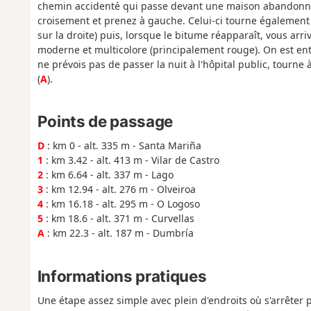
chemin accidenté qui passe devant une maison abandonnée.
croisement et prenez à gauche. Celui-ci tourne également 
sur la droite) puis, lorsque le bitume réapparaît, vous ar
moderne et multicolore (principalement rouge). On est ent
ne prévois pas de passer la nuit à l'hôpital public, tourn
(
A
).
Points de passage
D
: km 0 - alt. 335 m - Santa Mariña
1
: km 3.42 - alt. 413 m - Vilar de Castro
2
: km 6.64 - alt. 337 m - Lago
3
: km 12.94 - alt. 276 m - Olveiroa
4
: km 16.18 - alt. 295 m - O Logoso
5
: km 18.6 - alt. 371 m - Curvellas
A
: km 22.3 - alt. 187 m - Dumbría
Informations pratiques
Une étape assez simple avec plein d'endroits où s'arrêter 