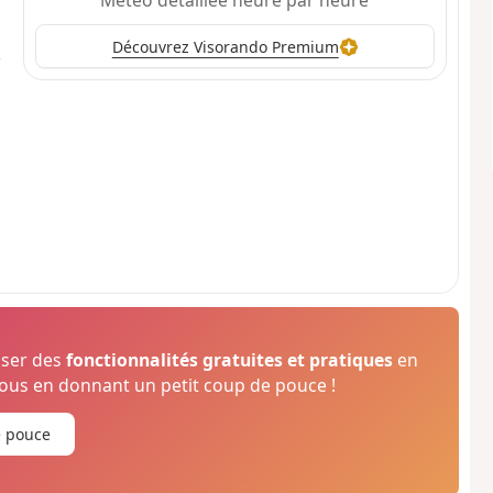
Météo détaillée heure par heure
Découvrez Visorando Premium
oser des
fonctionnalités gratuites et pratiques
en
us en donnant un petit coup de pouce !
e pouce