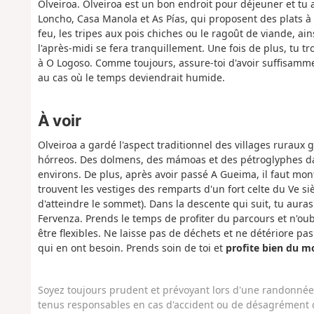
Olveiroa. Olveiroa est un bon endroit pour déjeuner et tu 
Loncho, Casa Manola et As Pías, qui proposent des plats à 
feu, les tripes aux pois chiches ou le ragoût de viande, ai
l'après-midi se fera tranquillement. Une fois de plus, tu t
à O Logoso. Comme toujours, assure-toi d'avoir suffisamm
au cas où le temps deviendrait humide.
À voir
Olveiroa a gardé l'aspect traditionnel des villages ruraux
hórreos. Des dolmens, des mámoas et des pétroglyphes dat
environs. De plus, après avoir passé A Gueima, il faut mo
trouvent les vestiges des remparts d'un fort celte du Ve siè
d'atteindre le sommet). Dans la descente qui suit, tu auras 
Fervenza. Prends le temps de profiter du parcours et n'oub
être flexibles. Ne laisse pas de déchets et ne détériore p
qui en ont besoin. Prends soin de toi et
profite bien du m
Soyez toujours prudent et prévoyant lors d'une randonnée. 
tenus responsables en cas d'accident ou de désagrément q