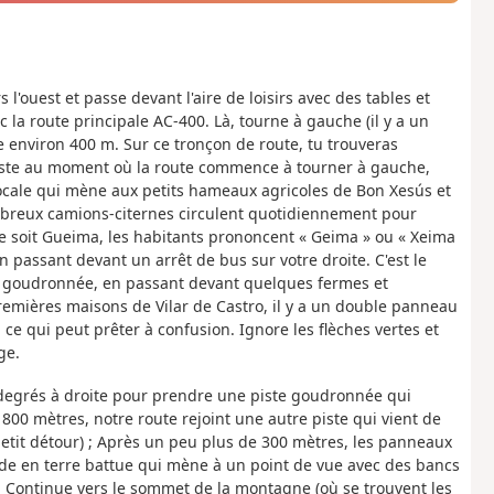
l'ouest et passe devant l'aire de loisirs avec des tables et
 la route principale AC-400. Là, tourne à gauche (il y a un
 environ 400 m. Sur ce tronçon de route, tu trouveras
uste au moment où la route commence à tourner à gauche,
e locale qui mène aux petits hameaux agricoles de Bon Xesús et
ombreux camions-citernes circulent quotidiennement pour
elle soit Gueima, les habitants prononcent « Geima » ou « Xeima
 passant devant un arrêt de bus sur votre droite. C'est le
te goudronnée, en passant devant quelques fermes et
remières maisons de Vilar de Castro, il y a un double panneau
ce qui peut prêter à confusion. Ignore les flèches vertes et
ge.
 degrés à droite pour prendre une piste goudronnée qui
00 mètres, notre route rejoint une autre piste qui vient de
 petit détour) ; Après un peu plus de 300 mètres, les panneaux
de en terre battue qui mène à un point de vue avec des bancs
. Continue vers le sommet de la montagne (où se trouvent les