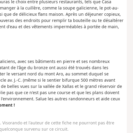
auras le choix entre plusieurs restaurants, tels que Casa
manger à la cuillère, comme la soupe galicienne, le pot-au-
nsi que de délicieux flans maison. Après un déjeuner copieux,
rouveras des endroits pour remplir ta bouteille ou te désaltérer
ent d'eau et des vêtements imperméables à portée de main,
 galiciens, avec ses bâtiments en pierre et ses nombreux
ant de l'âge du bronze ont aussi été trouvés dans les
nter le versant nord du mont Aro, au sommet duquel se
cle av. J.-C. (même si le sentier bifurque 500 mètres avant
de belles vues sur la vallée de Xallas et le grand réservoir de
lie pas que ce n'est pas une course et que les plans doivent
as l'environnement. Salue les autres randonneurs et aide ceux
oment !
Visorando et l'auteur de cette fiche ne pourront pas être
uelconque survenu sur ce circuit.