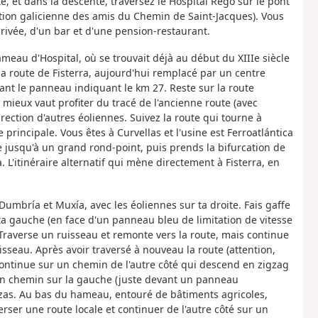
te, et dans la descente, traversez le Hospital Rego sur le pont
ation galicienne des amis du Chemin de Saint-Jacques). Vous
rivée, d'un bar et d'une pension-restaurant.
eau d'Hospital, où se trouvait déjà au début du XIIIe siècle
a route de Fisterra, aujourd'hui remplacé par un centre
nt le panneau indiquant le km 27. Reste sur la route
, mieux vaut profiter du tracé de l'ancienne route (avec
ection d'autres éoliennes. Suivez la route qui tourne à
principale. Vous êtes à Curvellas et l'usine est Ferroatlántica
te jusqu'à un grand rond-point, puis prends la bifurcation de
L'itinéraire alternatif qui mène directement à Fisterra, en
Dumbría et Muxía, avec les éoliennes sur ta droite. Fais gaffe
ta gauche (en face d'un panneau bleu de limitation de vitesse
Traverse un ruisseau et remonte vers la route, mais continue
sseau. Après avoir traversé à nouveau la route (attention,
continue sur un chemin de l'autre côté qui descend en zigzag
 un chemin sur la gauche (juste devant un panneau
zas. Au bas du hameau, entouré de bâtiments agricoles,
ser une route locale et continuer de l'autre côté sur un