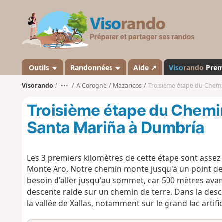
V
i
s
o
r
a
Outils
Randonnées
Aide ↗
Viso
rando
Pre
n
Visorando
•••
A Corogne
Mazaricos
Troisième étape du Chemi
d
o
Troisième étape du Chemin
Santa Mariña à Dumbría
Les 3 premiers kilomètres de cette étape sont assez f
Monte Aro. Notre chemin monte jusqu'à un point de
besoin d'aller jusqu'au sommet, car 500 mètres avant
descente raide sur un chemin de terre. Dans la desc
la vallée de Xallas, notamment sur le grand lac artifi