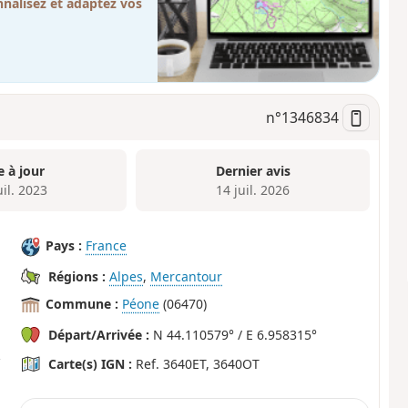
nalisez et adaptez vos
n°
1346834
e à jour
Dernier avis
uil. 2023
14 juil. 2026
Pays :
France
Régions :
Alpes
,
Mercantour
Commune :
Péone
(06470)
Départ/Arrivée :
N 44.110579° / E 6.958315°
Carte(s) IGN :
Ref. 3640ET, 3640OT