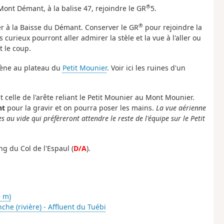
®
Mont Démant, à la balise 47, rejoindre le GR
5.
®
r à la Baisse du Démant. Conserver le GR
pour rejoindre la
 curieux pourront aller admirer la stèle et la vue à l'aller ou
t le coup.
 mène au plateau du
Petit Mounier
. Voir ici les ruines d'un
t celle de l'arête reliant le Petit Mounier au Mont Mounier.
nt
pour la gravir et on pourra poser les mains.
La vue aérienne
s au vide qui préfèreront attendre le reste de l'équipe sur le Petit
g du Col de l'Espaul (
D/A
).
9 m)
che (rivière) - Affluent du Tuébi