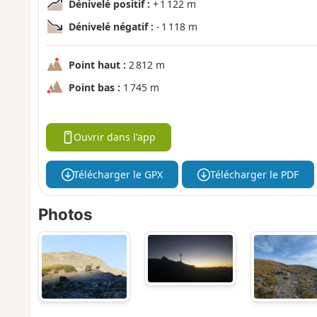
Dénivelé positif :
+ 1 122 m
Dénivelé négatif :
- 1 118 m
Point haut :
2 812 m
Point bas :
1 745 m
Ouvrir dans l'app
Télécharger le GPX
Télécharger le PDF
Photos