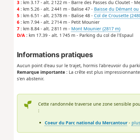
3
: km 3.17 - alt. 2 122 m - Barre des Passes du Cloutet - M
4
: km 5.26 - alt. 2 441 m - Balise 47 -
Baisse du Démant ou 
5
: km 6.51 - alt. 2 578 m - Balise 48 -
Col de Crousette (248
6
: km 7.94 - alt. 2 714 m - Petit Mounier
7
: km 8.84 - alt. 2 811 m -
Mont Mounier (2817 m)
D/A
: km 17.39 - alt. 1 745 m - Parking du col de l'Espaul
Informations pratiques
Aucun point d'eau sur le trajet, hormis l'abreuvoir du parki
Remarque importante
: La crête est plus impressionnante
s'en abstenir.
Cette randonnée traverse une zone sensible pou
:
Coeur du Parc national du Mercantour
-
plu