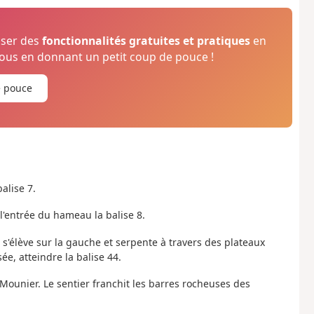
oser des
fonctionnalités gratuites et pratiques
en
us en donnant un petit coup de pouce !
e pouce
alise 7.
l'entrée du hameau la balise 8.
 s'élève sur la gauche et serpente à travers des plateaux
, atteindre la balise 44.
Mounier. Le sentier franchit les barres rocheuses des