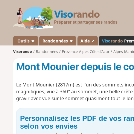
V
i
s
o
r
a
Outils
Randonnées
Aide ↗
Viso
rando
Pre
n
Visorando
Randonnées
Provence-Alpes-Côte d'Azur
Alpes-Marit
d
o
Mont Mounier depuis le col
Le Mont Mounier (2817m) est l'un des sommets inc
magnifiques, vue à 360° au sommet, une belle crête à 
gravir avec vue sur le sommet quasiment tout le lon
Personnalisez les PDF de vos r
selon vos envies