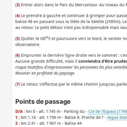
(
3
) Entrer alors dans le Parc du Mercantour. Au niveau du 
(
4
) Le prendre à gauche et continuer à grimper pour passe
balise 48 en passant sous la Stèle de la Valette (2585m). Les
au retour. Le petit détour n'est pas indispensable mais vau
®
(
5
) Quitter le GR
5 et poursuivre vers le Nord, le sentier
observatoire.
(
6
) Emprunter la dernière ligne droite vers le sommet : c'es
Aucune grande difficulté, mais il
conviendra d'être prude
risque toutefois d'impressionner les personnes les plus sensible
Mounier en profitant du paysage.
(
7
) Le retour s'effectue par le même chemin jusqu'au parkin
Points de passage
D/A
: km 0 - alt. 1 745 m - Parking du -
Col de l’Espaul (174
1
: km 1.18 - alt. 1 796 m - Balise 8. Proche de l' -
Aigue blan
2
: km 2.41 - alt. 1 967 m - Balise 44