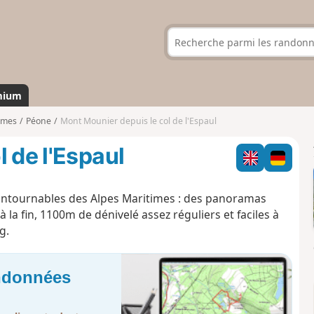
mium
imes
Péone
Mont Mounier depuis le col de l'Espaul
 de l'Espaul
ontournables des Alpes Maritimes : des panoramas
la fin, 1100m de dénivelé assez réguliers et faciles à
g.
andonnées