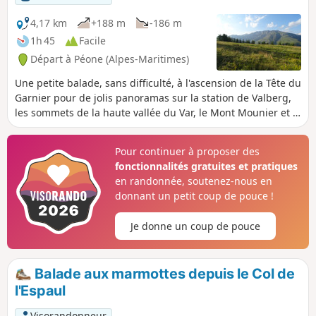
4,17 km
+188 m
-186 m
1h 45
Facile
Départ à Péone (Alpes-Maritimes)
Une petite balade, sans difficulté, à l'ascension de la Tête du
Garnier pour de jolis panoramas sur la station de Valberg,
les sommets de la haute vallée du Var, le Mont Mounier et la
partie orientale du Mercantour. En descendant, vous
découvrirez le lac encaissé de Beuil qui a la particularité de
Pour continuer à proposer des
ne pas avoir d'émissaire.
fonctionnalités gratuites et pratiques
en randonnée, soutenez-nous en
donnant un petit coup de pouce !
Je donne un coup de pouce
Balade aux marmottes depuis le Col de
l'Espaul
Visorandonneur