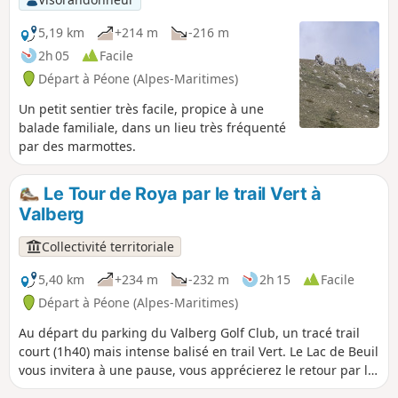
5,19 km
+214 m
-216 m
2h 05
Facile
Départ à Péone (Alpes-Maritimes)
Un petit sentier très facile, propice à une
balade familiale, dans un lieu très fréquenté
par des marmottes.
Le Tour de Roya par le trail Vert à
Valberg
Collectivité territoriale
5,40 km
+234 m
-232 m
2h 15
Facile
Départ à Péone (Alpes-Maritimes)
Au départ du parking du Valberg Golf Club, un tracé trail
court (1h40) mais intense balisé en trail Vert. Le Lac de Beuil
vous invitera à une pause, vous apprécierez le retour par le
Sentier Yoga en balcon.