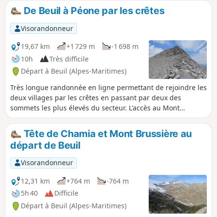
De Beuil à Péone par les crêtes
Visorandonneur
19,67 km
+1 729 m
-1 698 m
10h
Très difficile
Départ à Beuil (Alpes-Maritimes)
Très longue randonnée en ligne permettant de rejoindre les
deux villages par les crêtes en passant par deux des
sommets les plus élevés du secteur. L'accès au Mont
Mounier par sa face Sud demande une bonne maîtrise pour
évoluer dans des pierriers très glissants. Une partie non
Tête de Chamia et Mont Brussière au
négligeable du parcours se situe hors sentier. Vous êtes
départ de Beuil
dans le Parc National du Mercantour, il y a une
réglementation à respecter sous peine d'amende pouvant
Visorandonneur
s'élever jusqu'à 1500 €, voir les informations pratiques.
12,31 km
+764 m
-764 m
5h 40
Difficile
Départ à Beuil (Alpes-Maritimes)