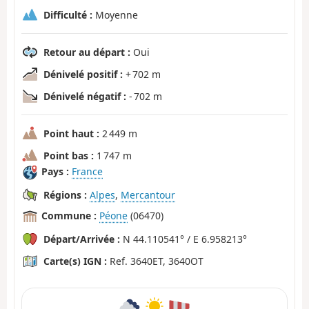
Difficulté :
Moyenne
Retour au départ :
Oui
Dénivelé positif :
+ 702 m
Dénivelé négatif :
- 702 m
Point haut :
2 449 m
Point bas :
1 747 m
Pays :
France
Régions :
Alpes
,
Mercantour
Commune :
Péone
(06470)
Départ/Arrivée :
N 44.110541° / E 6.958213°
Carte(s) IGN :
Ref. 3640ET, 3640OT