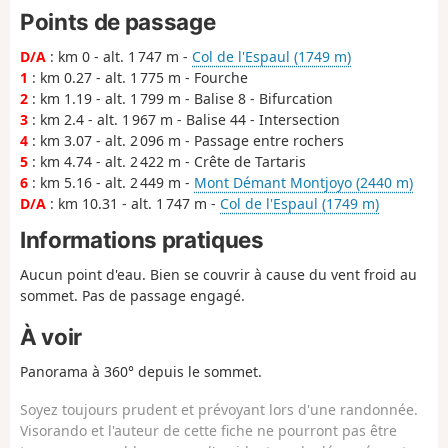
Points de passage
D/A
: km 0 - alt. 1 747 m -
Col de l'Espaul (1749 m)
1
: km 0.27 - alt. 1 775 m - Fourche
2
: km 1.19 - alt. 1 799 m - Balise 8 - Bifurcation
3
: km 2.4 - alt. 1 967 m - Balise 44 - Intersection
4
: km 3.07 - alt. 2 096 m - Passage entre rochers
5
: km 4.74 - alt. 2 422 m - Crête de Tartaris
6
: km 5.16 - alt. 2 449 m -
Mont Démant Montjoyo (2440 m)
D/A
: km 10.31 - alt. 1 747 m -
Col de l'Espaul (1749 m)
Informations pratiques
Aucun point d'eau. Bien se couvrir à cause du vent froid au
sommet. Pas de passage engagé.
À voir
Panorama à 360° depuis le sommet.
Soyez toujours prudent et prévoyant lors d'une randonnée.
Visorando et l'auteur de cette fiche ne pourront pas être