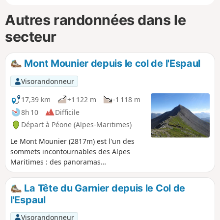
Autres randonnées dans le
secteur
Mont Mounier depuis le col de l'Espaul
Visorandonneur
17,39 km
+1 122 m
-1 118 m
8h 10
Difficile
Départ à Péone (Alpes-Maritimes)
Le Mont Mounier (2817m) est l'un des
sommets incontournables des Alpes
Maritimes : des panoramas
magnifiques, vue à 360° au sommet,
une belle crête à la fin, 1100m de
La Tête du Garnier depuis le Col de
dénivelé assez réguliers et faciles à
l'Espaul
gravir avec vue sur le sommet
quasiment tout le long.
Visorandonneur