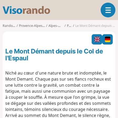
V
O
i
u
s
v
o
Randonnées
Provence-Alpes-Côte d'Azur
Alpes-Maritimes
Péone
Le Mont Démant depuis le Col de l'Espaul
r
r
i
a
r
n
l
d
Le Mont Démant depuis le Col de
a
o
n
l'Espaul
a
v
Niché au cœur d'une nature brute et indomptée, le
i
Mont Demant. Chaque pas sur ses flancs rocheux est
g
a
une lutte contre la gravité, un combat contre la
t
fatigue, mais aussi une communion avec un paysage
i
à couper le souffle. À mesure que l'on grimpe, la vue
o
se dégage sur des vallées profondes et des sommets
n
lointains, témoins silencieux du courage nécessaire.
Arrivé au sommet du Mont Demant, le silence règne,