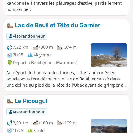
Randonnée à travers les pâturages d'estive, partiellement
hors sentier.
Lac de Beuil et Tête du Garnier
Visorandonneur
7,22 km
+369 m
-374 m
3h 05
Moyenne
Départ à Beuil (Alpes-Maritimes)
Au départ du hameau des Launes, cette randonnée en
boucle vous fera découvrir le Lac de Beuil, encaissé dans
une doline au pied de la Tête de l'Ubac avant de grimper à
la Tête du Garnier pour un magnifique panorama sur tout le
secteur de Beuil-Valberg jusqu'au Mont Mounier et le
Le Picougul
Mercantour au loin.
Visorandonneur
3,93 km
+109 m
-109 m
1h 25
Facile