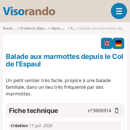
V
O
i
u
s
v
o
Randonnées
Provence-Alpes-Côte d'Azur
Alpes-Maritimes
Péone
Balade aux marmottes depuis le Col de l'Espaul
r
r
i
a
r
n
l
d
Balade aux marmottes depuis le Col
a
o
n
de l'Espaul
a
v
Un petit sentier très facile, propice à une balade
i
familiale, dans un lieu très fréquenté par des
g
a
marmottes.
t
i
Fiche technique
n°
3606914
o
n
Création
17 juil. 2020