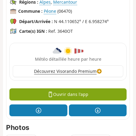
Régions :
Alpes
,
Mercantour
Commune :
Péone
(06470)
Départ/Arrivée :
N 44.110652° / E 6.958274°
Carte(s) IGN :
Ref. 3640OT
Météo détaillée heure par heure
Découvrez Visorando Premium
Ouvrir dans l'app
Photos