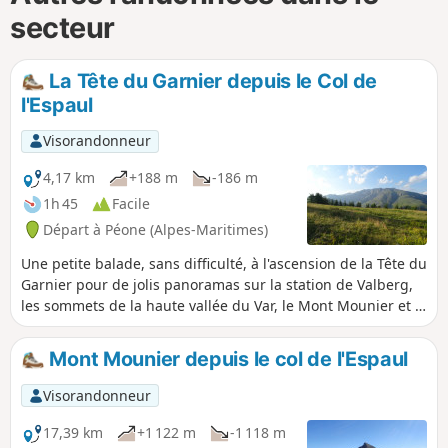
secteur
La Tête du Garnier depuis le Col de
l'Espaul
Visorandonneur
4,17 km
+188 m
-186 m
1h 45
Facile
Départ à Péone (Alpes-Maritimes)
Une petite balade, sans difficulté, à l'ascension de la Tête du
Garnier pour de jolis panoramas sur la station de Valberg,
les sommets de la haute vallée du Var, le Mont Mounier et la
partie orientale du Mercantour. En descendant, vous
découvrirez le lac encaissé de Beuil qui a la particularité de
Mont Mounier depuis le col de l'Espaul
ne pas avoir d'émissaire.
Visorandonneur
17,39 km
+1 122 m
-1 118 m