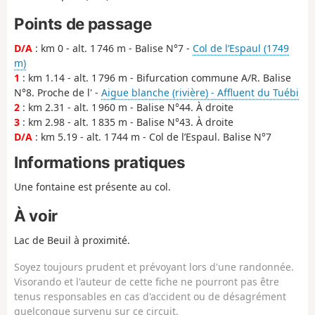
Points de passage
D/A
: km 0 - alt. 1 746 m - Balise N°7 -
Col de l’Espaul (1749
m)
1
: km 1.14 - alt. 1 796 m - Bifurcation commune A/R. Balise
N°8. Proche de l' -
Aigue blanche (rivière) - Affluent du Tuébi
2
: km 2.31 - alt. 1 960 m - Balise N°44. À droite
3
: km 2.98 - alt. 1 835 m - Balise N°43. À droite
D/A
: km 5.19 - alt. 1 744 m - Col de l’Espaul. Balise N°7
Informations pratiques
Une fontaine est présente au col.
À voir
Lac de Beuil à proximité.
Soyez toujours prudent et prévoyant lors d'une randonnée.
Visorando et l'auteur de cette fiche ne pourront pas être
tenus responsables en cas d'accident ou de désagrément
quelconque survenu sur ce circuit.