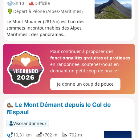
8h 10
Difficile
Départ à Péone (Alpes-Maritimes)
Le Mont Mounier (2817m) est l'un des
sommets incontournables des Alpes
Maritimes : des panoramas
magnifiques, vue à 360° au sommet,
une belle crête à la fin, 1100m de
Pour continuer à proposer des
dénivelé assez réguliers et faciles à
fonctionnalités gratuites et pratiques
gravir avec vue sur le sommet
en randonnée, soutenez-nous en
quasiment tout le long.
donnant un petit coup de pouce !
Je donne un coup de pouce
Le Mont Démant depuis le Col de
l'Espaul
Visorandonneur
10,31 km
+702 m
-702 m