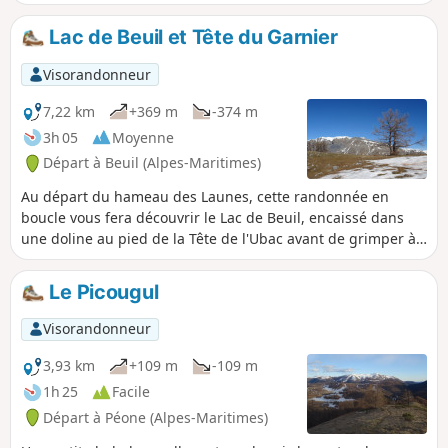
Lac de Beuil et Tête du Garnier
Visorandonneur
7,22 km
+369 m
-374 m
3h 05
Moyenne
Départ à Beuil (Alpes-Maritimes)
Au départ du hameau des Launes, cette randonnée en
boucle vous fera découvrir le Lac de Beuil, encaissé dans
une doline au pied de la Tête de l'Ubac avant de grimper à
la Tête du Garnier pour un magnifique panorama sur tout le
secteur de Beuil-Valberg jusqu'au Mont Mounier et le
Le Picougul
Mercantour au loin.
Visorandonneur
3,93 km
+109 m
-109 m
1h 25
Facile
Départ à Péone (Alpes-Maritimes)