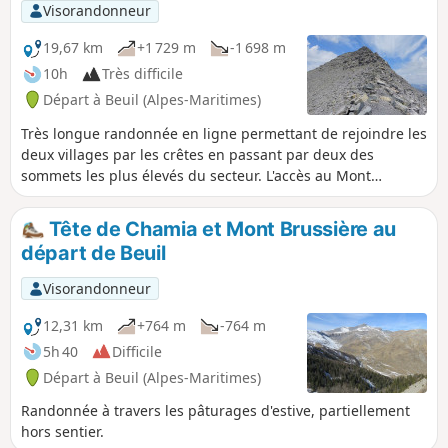
Visorandonneur
19,67 km
+1 729 m
-1 698 m
10h
Très difficile
Départ à Beuil (Alpes-Maritimes)
Très longue randonnée en ligne permettant de rejoindre les
deux villages par les crêtes en passant par deux des
sommets les plus élevés du secteur. L'accès au Mont
Mounier par sa face Sud demande une bonne maîtrise pour
évoluer dans des pierriers très glissants. Une partie non
Tête de Chamia et Mont Brussière au
négligeable du parcours se situe hors sentier. Vous êtes
départ de Beuil
dans le Parc National du Mercantour, il y a une
réglementation à respecter sous peine d'amende pouvant
Visorandonneur
s'élever jusqu'à 1500 €, voir les informations pratiques.
12,31 km
+764 m
-764 m
5h 40
Difficile
Départ à Beuil (Alpes-Maritimes)
Randonnée à travers les pâturages d'estive, partiellement
hors sentier.