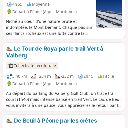
4h 55
Moyenne
Départ à Péone (Alpes-Maritimes)
Niché au cœur d'une nature brute et
indomptée, le Mont Demant. Chaque pas sur
ses flancs rocheux est une lutte contre la
gravité, un combat contre la fatigue, mais
aussi une communion avec un paysage à
Le Tour de Roya par le trail Vert à
couper le souffle. À mesure que l'on grimpe,
Valberg
la vue se dégage sur des vallées profondes
et des sommets lointains, témoins silencieux
Collectivité territoriale
du courage nécessaire. Arrivé au sommet du
Mont Demant, le silence règne, seulement
5,40 km
+234 m
-232 m
2h 15
Facile
troublé par le vent qui caresse les pierres.
Départ à Péone (Alpes-Maritimes)
C'est un instant suspendu dans le temps, où
Au départ du parking du Valberg Golf Club, un tracé trail
l'exploit personnel se mêle à l'immensité du
court (1h40) mais intense balisé en trail Vert. Le Lac de Beuil
monde. Conquérir le Mont Demant, ce n'est
vous invitera à une pause, vous apprécierez le retour par le
pas seulement gravir une montagne, c'est
Sentier Yoga en balcon.
repousser ses propres limites et toucher du
doigt l'essence pure de l'aventure.
De Beuil à Péone par les crêtes