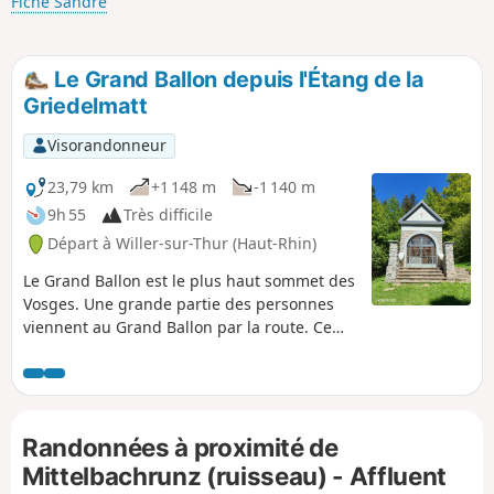
Fiche Sandre
Le Grand Ballon depuis l'Étang de la
Griedelmatt
Visorandonneur
23,79 km
+1 148 m
-1 140 m
9h 55
Très difficile
Départ à Willer-sur-Thur (Haut-Rhin)
Le Grand Ballon est le plus haut sommet des
Vosges. Une grande partie des personnes
viennent au Grand Ballon par la route. Ce
sommet est aussi accessible à pied depuis le
Florival ou encore depuis le Markstein. Cette
sortie propose de faire son ascension depuis
l'Étang de la Griedelmatt. C'est une sortie à
Randonnées à proximité de
réserver pour les sportifs car il faudra avaler
plus de 1000 m de dénivelé positif. La
Mittelbachrunz (ruisseau) - Affluent
montée se fait en forêt sur 85% du parcours.