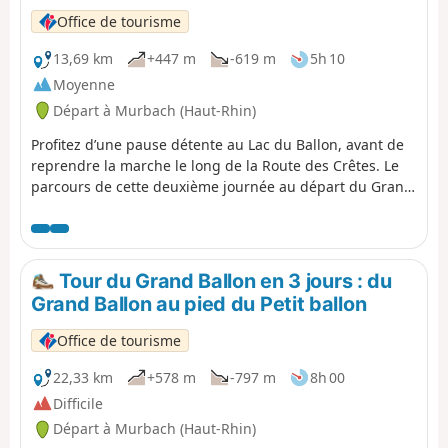
Office de tourisme
13,69 km
+447 m
-619 m
5h 10
Moyenne
Départ à Murbach (Haut-Rhin)
Profitez d’une pause détente au Lac du Ballon, avant de
reprendre la marche le long de la Route des Crêtes. Le
parcours de cette deuxième journée au départ du Grand
Ballon propose un petit détour au Lac du Ballon, afin
d’apprécier les paysages et le calme de ce petit paradis.
La balade se poursuit en longeant la Route des Crêtes
jusqu’au Markstein, avec la vue sur le Grand Ballon et la
Tour du Grand Ballon en 3 jours : du
vallée de la Thur et profiter, si vous le souhaitez, des
Grand Ballon au pied du Petit ballon
activités de loisirs et de plein air proposées à la station
du Markstein.
Office de tourisme
22,33 km
+578 m
-797 m
8h 00
Difficile
Départ à Murbach (Haut-Rhin)