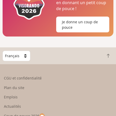
en donnant un petit coup
de pouce !
Je donne un coup de
pouce
C
R
h
e
o
t
i
o
s
CGU et confidentialité
u
i
r
s
Plan du site
e
s
n
e
Emplois
h
z
Actualités
a
u
u
n
Coup de pouce 2026