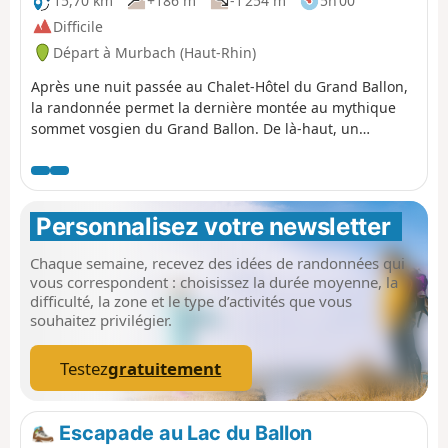
15,70 km
+186 m
-1 254 m
5h 00
Juillet et le 30 novembre. Le restant de l’année, suivre le
Difficile
chemin carrossable. Balisage rectangle jaune pour les
Départ à Murbach (Haut-Rhin)
deux options.
Après une nuit passée au Chalet-Hôtel du Grand Ballon,
la randonnée permet la dernière montée au mythique
sommet vosgien du Grand Ballon. De là-haut, un
panorama sublime à 360° vous attend avec parfois des
vues allant jusqu'aux Alpes quand le temps le permet.
Après un jour de montée constante, la vue au sommet
mérite tous les efforts fournis. Vient ensuite la descente
Personnalisez votre newsletter 
à Soultz, longue de 13 km, essentiellement en forêt sur
les hauteurs en rive gauche du Rimbach en passant par
Chaque semaine, recevez des idées de randonnées qui
plusieurs cols comme le Col de Judenhut, le
vous correspondent : choisissez la durée moyenne, la
Munsteraeckerle, le Col de Peternit ainsi que le
difficulté, la zone et le type d’activités que vous
Bildstoeckle. Après près 1200 m de descente, pourquoi
souhaitez privilégier.
pas se restaurer à Soultz avant de prendre la voiture ?
Testez
gratuitement
Escapade au Lac du Ballon