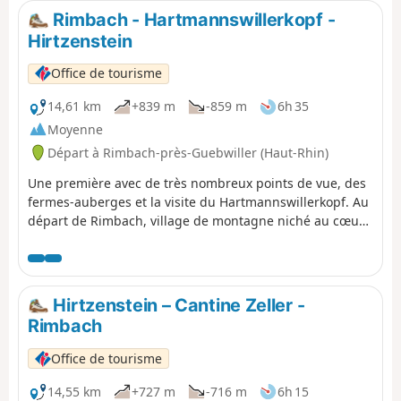
Rimbach - Hartmannswillerkopf -
Hirtzenstein
Office de tourisme
14,61 km
+839 m
-859 m
6h 35
Moyenne
Départ à Rimbach-près-Guebwiller (Haut-Rhin)
Une première avec de très nombreux points de vue, des
fermes-auberges et la visite du Hartmannswillerkopf. Au
départ de Rimbach, village de montagne niché au cœur
du vallon, vous entamerez une belle ascension qui vous
conduira jusqu’aux crêtes, sur lesquelles vous pourrez
faire une pause dans une ferme-auberge. Après avoir
longé les ruines du château du Freundstein, l’itinéraire
Hirtzenstein – Cantine Zeller -
vous mènera au Hartmannswillerkopf, terrible champ de
Rimbach
bataille de la Première Guerre mondiale. Un petit détour
vous permettra de découvrir les tranchées. Vous pourrez
Office de tourisme
également visiter le monument national et l’historial
franco-allemand (entrée payante à l’historial).
14,55 km
+727 m
-716 m
6h 15