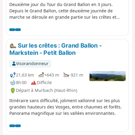
Deuxième jour du Tour du Grand Ballon en 3 jours.
Depuis le Grand Ballon, cette deuxième journée de
marche se déroule en grande partie sur les crêtes et
jusqu’au Petit Ballon, en passant par le Markstein et le
Klintzkopf. Une fois de plus, vous pourrez profiter
pleinement des panoramas sur les plaines et les vallées
de part et d’autre de la montagne. Cet itinéraire, passant
Sur les crêtes : Grand Ballon -
par forêts et chaumes, vous permettra de découvrir les
Markstein - Petit Ballon
richesses de la flore locale.
Visorandonneur
21,63 km
+643 m
-921 m
8h 00
Difficile
Départ à Murbach (Haut-Rhin)
Itinéraire sans difficulté, joliment vallonné sur les plus
grandes hauteurs des Vosges, entre chaumes et forêts.
Panorama magnifique sur les vallées environnantes.