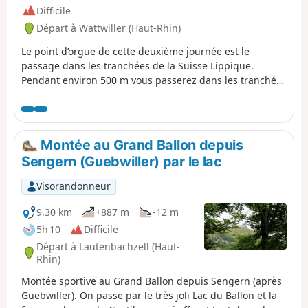
Difficile
Départ à Wattwiller (Haut-Rhin)
Le point d’orgue de cette deuxième journée est le
passage dans les tranchées de la Suisse Lippique.
Pendant environ 500 m vous passerez dans les tranchées
allemandes et traverserez des abris, le tout dans une
forte pente. Au sommet, vous profiterez de magnifiques
panoramas sur les villages au pied de la montagne, la
plaine d’Alsace, la Forêt Noire et, lorsque le temps le
Montée au Grand Ballon depuis
permet, sur les Alpes bernoises.
Sengern (Guebwiller) par le lac
Visorandonneur
9,30 km
+887 m
-12 m
5h 10
Difficile
Départ à Lautenbachzell (Haut-
Rhin)
Montée sportive au Grand Ballon depuis Sengern (après
Guebwiller). On passe par le très joli Lac du Ballon et la