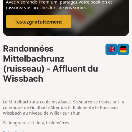
Avec Visorando Premium, partagez votre position
et
i
m
rassurez vos proches lors de vos sorties
p
Testez
gratuitement
Randonnées
Mittelbachrunz
(ruisseau) - Affluent du
Wissbach
Le Mittelbachrunz coule en Alsace. Sa source se trouve sur la
commune de Goldbach-Altenbach. Il alimente le Ruisseau
Wissbach au niveau de Willer-sur-Thur.
Sa longueur est de 4,1 kilomètres.