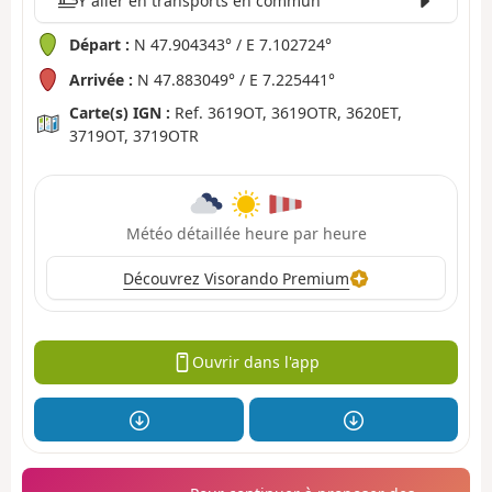
Y aller en transports en commun
Départ :
N 47.904343° / E 7.102724°
Arrivée :
N 47.883049° / E 7.225441°
Carte(s) IGN :
Ref. 3619OT, 3619OTR, 3620ET,
3719OT, 3719OTR
Météo détaillée heure par heure
Découvrez Visorando Premium
Ouvrir dans l'app