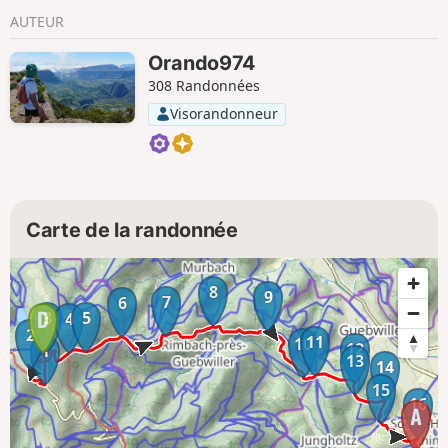
AUTEUR
Orando974
308 Randonnées
Visorandonneur
Carte de la randonnée
8
9
7
6
3
5
4
2
11
10
12
1
13
14
15
16