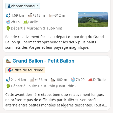
Visorandonneur
4,69 km
+313 m
-312 m
2h 15
Facile
Départ à Murbach (Haut-Rhin)
Balade relativement facile au départ du parking du Grand
Ballon qui permet d'appréhender les deux plus hauts
sommets des Vosges et leur paysage magnifique.
Grand Ballon - Petit Ballon
Office de tourisme
21,14 km
+456 m
-662 m
7h 20
Difficile
Départ à Soultz-Haut-Rhin (Haut-Rhin)
Cette avant dernière étape, bien que relativement longue,
ne présente pas de difficultés particulières. Son profil
alterne entre petites montées et légères descentes. Tout au
long de l’itinéraire vous profiterez de paysages somptueux,