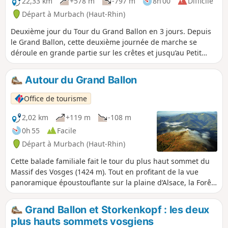
22,33 km
+578 m
-797 m
8h 00
Difficile
à vous arrêter à la ferme-auberge du Haag
Départ à Murbach (Haut-Rhin)
pour profiter de leur cuisine locale ou pour
Deuxième jour du Tour du Grand Ballon en 3 jours. Depuis
vous désaltérer.
le Grand Ballon, cette deuxième journée de marche se
déroule en grande partie sur les crêtes et jusqu’au Petit
Ballon, en passant par le Markstein et le Klintzkopf. Une fois
de plus, vous pourrez profiter pleinement des panoramas
Autour du Grand Ballon
sur les plaines et les vallées de part et d’autre de la
montagne. Cet itinéraire, passant par forêts et chaumes,
Office de tourisme
vous permettra de découvrir les richesses de la flore locale.
2,02 km
+119 m
-108 m
0h 55
Facile
Départ à Murbach (Haut-Rhin)
Cette balade familiale fait le tour du plus haut sommet du
Massif des Vosges (1424 m). Tout en profitant de la vue
panoramique époustouflante sur la plaine d’Alsace, la Forêt-
Noire, le Jura et les Alpes bernoises, vous découvrirez les
richesses de la flore et de l’histoire du Grand Ballon.
Grand Ballon et Storkenkopf : les deux
plus hauts sommets vosgiens