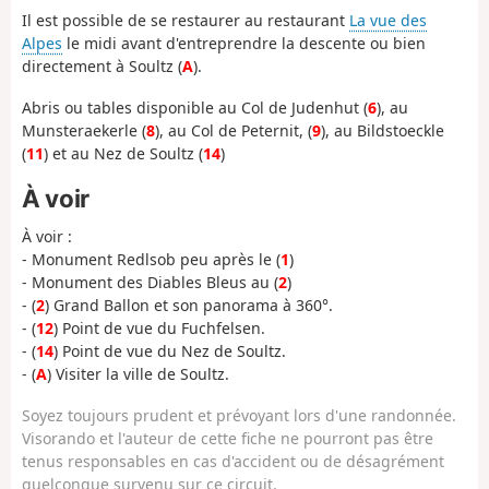
Il est possible de se restaurer au restaurant
La vue des
Alpes
le midi avant d'entreprendre la descente ou bien
directement à Soultz (
A
).
Abris ou tables disponible au Col de Judenhut (
6
), au
Munsteraekerle (
8
), au Col de Peternit, (
9
), au Bildstoeckle
(
11
) et au Nez de Soultz (
14
)
À voir
À voir :
- Monument Redlsob peu après le (
1
)
- Monument des Diables Bleus au (
2
)
- (
2
) Grand Ballon et son panorama à 360°.
- (
12
) Point de vue du Fuchfelsen.
- (
14
) Point de vue du Nez de Soultz.
- (
A
) Visiter la ville de Soultz.
Soyez toujours prudent et prévoyant lors d'une randonnée.
Visorando et l'auteur de cette fiche ne pourront pas être
tenus responsables en cas d'accident ou de désagrément
quelconque survenu sur ce circuit.