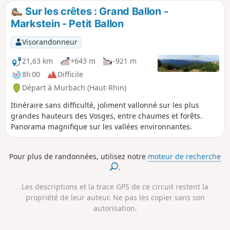
notamment sur les crêtes, à cheval entre la vallée de
Sur les crêtes : Grand Ballon -
Munster au Nord et la vallée de Guebwiller au Sud. Sur
Markstein - Petit Ballon
cette étape les points de vue sont nombreux. Attention :
Circulation réglementée entre le col d’Oberlauchen et le Col
Visorandonneur
du Lauchen, en raison d’un arrêté de protection du biotope.
La traversée sur sentier par le sommet du Klintzkopf
21,63 km
+643 m
-921 m
(altitude: 1330 mètres. Superbe vue circulaire) n’est
8h 00
Difficile
autorisée qu’entre le 1er Juillet et le 30 novembre. Le restant
Départ à Murbach (Haut-Rhin)
de l’année, suivre le chemin carrossable. Balisage rectangle
jaune pour les deux options.
Itinéraire sans difficulté, joliment vallonné sur les plus
grandes hauteurs des Vosges, entre chaumes et forêts.
Panorama magnifique sur les vallées environnantes.
Pour plus de randonnées, utilisez notre
moteur de recherche
.
Les descriptions et la trace GPS de ce circuit restent la
propriété de leur auteur. Ne pas les copier sans son
autorisation.