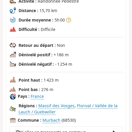
Activité :
Randonnée Pédestre
Distance :
15,70 km
Durée moyenne :
5h 00
Difficulté :
Difficile
Retour au départ :
Non
Dénivelé positif :
+ 186 m
Dénivelé négatif :
- 1 254 m
Point haut :
1 423 m
Point bas :
276 m
Pays :
France
Régions :
Massif des Vosges
,
Florival / Vallée de la
Lauch / Guebwiller
Commune :
Murbach
(68530)