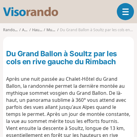
V
O
i
u
s
v
o
Randonnées
Alsace
Haut-Rhin
Murbach
Du Grand Ballon à Soultz par les cols en rive gauche du Rimbach
r
r
i
a
r
n
Du Grand Ballon à Soultz par les
l
d
a
cols en rive gauche du Rimbach
o
n
a
Après une nuit passée au Chalet-Hôtel du Grand
v
i
Ballon, la randonnée permet la dernière montée au
g
mythique sommet vosgien du Grand Ballon. De là-
a
haut, un panorama sublime à 360° vous attend avec
t
parfois des vues allant jusqu'aux Alpes quand le
i
temps le permet. Après un jour de montée constante,
o
la vue au sommet mérite tous les efforts fournis.
n
Vient ensuite la descente à Soultz, longue de 13 km,
essentiellement en forêt sur les hauteurs en rive