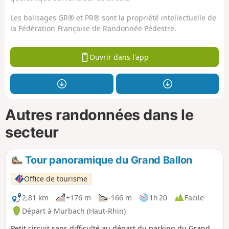
Les balisages GR® et PR® sont la propriété intellectuelle de
la Fédération Française de Randonnée Pédestre.
Ouvrir dans l'app
Autres randonnées dans le
secteur
Tour panoramique du Grand Ballon
Office de tourisme
2,81 km
+176 m
-166 m
1h 20
Facile
Départ à Murbach (Haut-Rhin)
Petit circuit sans difficulté au départ du parking du Grand