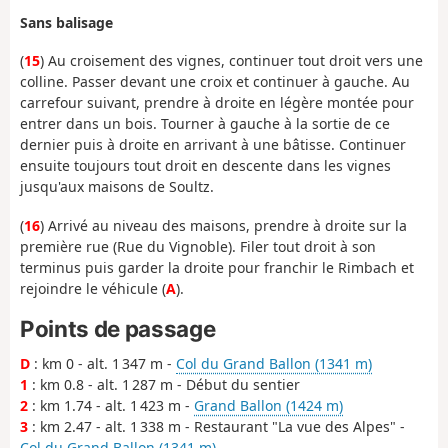
Sans balisage
(
15
) Au croisement des vignes, continuer tout droit vers une
colline. Passer devant une croix et continuer à gauche. Au
carrefour suivant, prendre à droite en légère montée pour
entrer dans un bois. Tourner à gauche à la sortie de ce
dernier puis à droite en arrivant à une bâtisse. Continuer
ensuite toujours tout droit en descente dans les vignes
jusqu'aux maisons de Soultz.
(
16
) Arrivé au niveau des maisons, prendre à droite sur la
première rue (Rue du Vignoble). Filer tout droit à son
terminus puis garder la droite pour franchir le Rimbach et
rejoindre le véhicule (
A
).
Points de passage
D
: km 0 - alt. 1 347 m -
Col du Grand Ballon (1341 m)
1
: km 0.8 - alt. 1 287 m - Début du sentier
2
: km 1.74 - alt. 1 423 m -
Grand Ballon (1424 m)
3
: km 2.47 - alt. 1 338 m - Restaurant "La vue des Alpes" -
Col du Grand Ballon (1341 m)