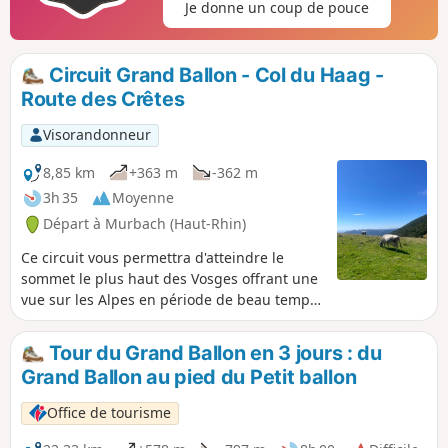
Je donne un coup de pouce
Circuit Grand Ballon - Col du Haag -
Route des Crêtes
Visorandonneur
8,85 km
+363 m
-362 m
3h 35
Moyenne
Départ à Murbach (Haut-Rhin)
Ce circuit vous permettra d'atteindre le
sommet le plus haut des Vosges offrant une
vue sur les Alpes en période de beau temps.
Vous pourrez contempler les sommets
vosgiens alentours ainsi que les villages
Tour du Grand Ballon en 3 jours : du
d'altitude comme Geishouse et Goldbach-
Grand Ballon au pied du Petit ballon
Altenbach. Au point de départ-arrivée vous
aurez divers points de restauration ainsi
Office de tourisme
qu'une boutique de vente de produits
locaux. Au cours du parcours, n'hésitez pas