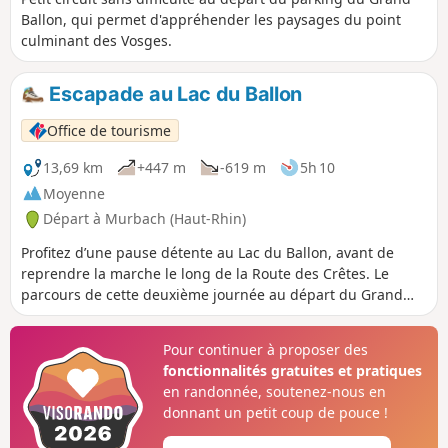
Ballon, qui permet d'appréhender les paysages du point
culminant des Vosges.
Escapade au Lac du Ballon
Office de tourisme
13,69 km
+447 m
-619 m
5h 10
Moyenne
Départ à Murbach (Haut-Rhin)
Profitez d’une pause détente au Lac du Ballon, avant de
reprendre la marche le long de la Route des Crêtes. Le
parcours de cette deuxième journée au départ du Grand
Ballon propose un petit détour au Lac du Ballon, afin
d’apprécier les paysages et le calme de ce petit paradis. La
Pour continuer à proposer des
balade se poursuit en longeant la Route des Crêtes jusqu’au
fonctionnalités gratuites et pratiques
Markstein, avec la vue sur le Grand Ballon et la vallée de la
en randonnée, soutenez-nous en
Thur et profiter, si vous le souhaitez, des activités de loisirs
donnant un petit coup de pouce !
et de plein air proposées à la station du Markstein.