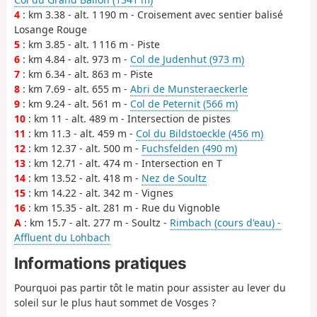
4
: km 3.38 - alt. 1 190 m - Croisement avec sentier balisé
Losange Rouge
5
: km 3.85 - alt. 1 116 m - Piste
6
: km 4.84 - alt. 973 m -
Col de Judenhut (973 m)
7
: km 6.34 - alt. 863 m - Piste
8
: km 7.69 - alt. 655 m -
Abri de Munsteraeckerle
9
: km 9.24 - alt. 561 m -
Col de Peternit (566 m)
10
: km 11 - alt. 489 m - Intersection de pistes
11
: km 11.3 - alt. 459 m -
Col du Bildstoeckle (456 m)
12
: km 12.37 - alt. 500 m -
Fuchsfelden (490 m)
13
: km 12.71 - alt. 474 m - Intersection en T
14
: km 13.52 - alt. 418 m -
Nez de Soultz
15
: km 14.22 - alt. 342 m - Vignes
16
: km 15.35 - alt. 281 m - Rue du Vignoble
A
: km 15.7 - alt. 277 m - Soultz -
Rimbach (cours d'eau) -
Affluent du Lohbach
Informations pratiques
Pourquoi pas partir tôt le matin pour assister au lever du
soleil sur le plus haut sommet de Vosges ?