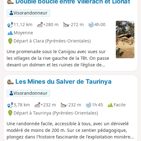
Double boucle entre Villerach et Llonat
Visorandonneur
11,12 km
+280 m
-272 m
4h 00
Moyenne
Départ à Clara (Pyrénées-Orientales)
Une promenade sous le Canigou avec vues sur
les villages de la rive gauche de la Têt. On passe
devant un dolmen et les ruines de l'église de
l'ancien village. Aucune difficulté. À faire en
toutes saisons.
Les Mines du Salver de Taurinya
Visorandonneur
3,78 km
+232 m
-232 m
1h 45
Facile
Départ à Taurinya (Pyrénées-Orientales)
Une randonnée facile, accessible à tous, avec un dénivelé
modéré de moins de 200 m. Sur ce sentier pédagogique,
plongez dans l'histoire fascinante de l'exploitation minière