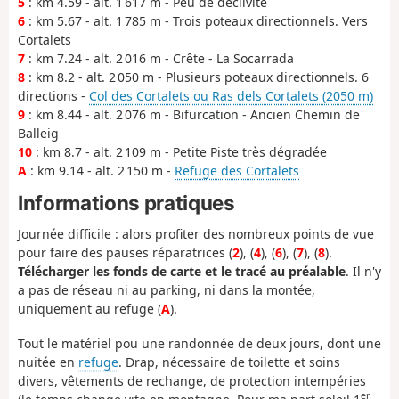
5
: km 4.59 - alt. 1 617 m - Peu de déclivité
6
: km 5.67 - alt. 1 785 m - Trois poteaux directionnels. Vers
Cortalets
7
: km 7.24 - alt. 2 016 m - Crête - La Socarrada
8
: km 8.2 - alt. 2 050 m - Plusieurs poteaux directionnels. 6
directions -
Col des Cortalets ou Ras dels Cortalets (2050 m)
9
: km 8.44 - alt. 2 076 m - Bifurcation - Ancien Chemin de
Balleig
10
: km 8.7 - alt. 2 109 m - Petite Piste très dégradée
A
: km 9.14 - alt. 2 150 m -
Refuge des Cortalets
Informations pratiques
Journée difficile : alors profiter des nombreux points de vue
pour faire des pauses réparatrices (
2
), (
4
), (
6
), (
7
), (
8
).
Télécharger les fonds de carte et le tracé au préalable
. Il n'y
a pas de réseau ni au parking, ni dans la montée,
uniquement au refuge (
A
).
Tout le matériel pou une randonnée de deux jours, dont une
nuitée en
refuge
. Drap, nécessaire de toilette et soins
divers, vêtements de rechange, de protection intempéries
er