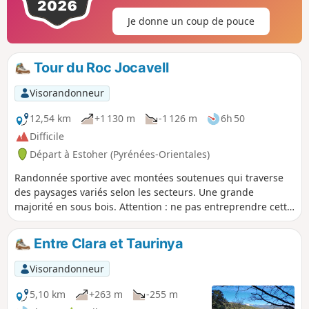
Je donne un coup de pouce
Tour du Roc Jocavell
Visorandonneur
12,54 km
+1 130 m
-1 126 m
6h 50
Difficile
Départ à Estoher (Pyrénées-Orientales)
Randonnée sportive avec montées soutenues qui traverse
des paysages variés selon les secteurs. Une grande
majorité en sous bois. Attention : ne pas entreprendre cette
randonnée dans les conditions suivantes : - Après des
pluies importantes ou fontes des neiges, à cause de la
Entre Clara et Taurinya
traversée de trois ruisseaux où il peut y avoir beaucoup
d'eau. - Par temps humide car les rochers sont glissants.
Visorandonneur
5,10 km
+263 m
-255 m