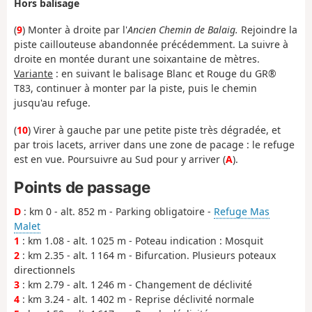
Hors balisage
(
9
) Monter à droite par l'
Ancien Chemin de Balaig.
Rejoindre la
piste caillouteuse abandonnée précédemment. La suivre à
droite en montée durant une soixantaine de mètres.
Variante
: en suivant le balisage Blanc et Rouge du GR®
T83, continuer à monter par la piste, puis le chemin
jusqu'au refuge.
(
10
) Virer à gauche par une petite piste très dégradée, et
par trois lacets, arriver dans une zone de pacage : le refuge
est en vue. Poursuivre au Sud pour y arriver (
A
).
Points de passage
D
: km 0 - alt. 852 m - Parking obligatoire -
Refuge Mas
Malet
1
: km 1.08 - alt. 1 025 m - Poteau indication : Mosquit
2
: km 2.35 - alt. 1 164 m - Bifurcation. Plusieurs poteaux
directionnels
3
: km 2.79 - alt. 1 246 m - Changement de déclivité
4
: km 3.24 - alt. 1 402 m - Reprise déclivité normale