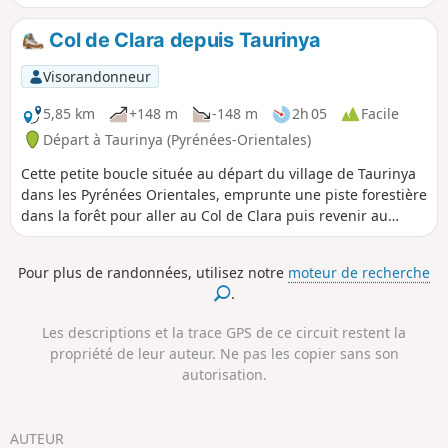
locale à travers de nombreux panneaux explicatifs et
vestiges qui témoignent de ce riche passé.
Col de Clara depuis Taurinya
Visorandonneur
5,85 km
+148 m
-148 m
2h 05
Facile
Départ à Taurinya (Pyrénées-Orientales)
Cette petite boucle située au départ du village de Taurinya
dans les Pyrénées Orientales, emprunte une piste forestière
dans la forêt pour aller au Col de Clara puis revenir au
village. Paysage de forêt en moyenne montagne. Agréable
en toutes saisons.
Pour plus de randonnées, utilisez notre
moteur de recherche
.
Les descriptions et la trace GPS de ce circuit restent la
propriété de leur auteur. Ne pas les copier sans son
autorisation.
AUTEUR