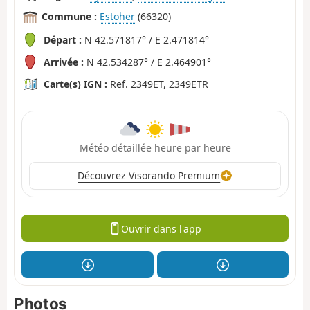
Commune :
Estoher
(66320)
Départ :
N 42.571817° / E 2.471814°
Arrivée :
N 42.534287° / E 2.464901°
Carte(s) IGN :
Ref. 2349ET, 2349ETR
Météo détaillée heure par heure
Découvrez Visorando Premium
Ouvrir dans l'app
Photos