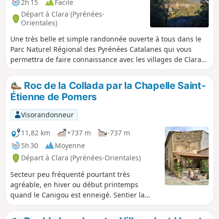
2h 15
Facile
Départ à Clara (Pyrénées-
Orientales)
Une très belle et simple randonnée ouverte à tous dans le
Parc Naturel Régional des Pyrénées Catalanes qui vous
permettra de faire connaissance avec les villages de Clara
et Taurinya. Le point de départ se trouve sur le parking
situé en face de l'Église Saint-Martin de Clara
Roc de la Collada par la Chapelle Saint-
Étienne de Pomers
Visorandonneur
11,82 km
+737 m
-737 m
5h 30
Moyenne
Départ à Clara (Pyrénées-Orientales)
Secteur peu fréquenté pourtant très
agréable, en hiver ou début printemps
quand le Canigou est enneigé. Sentier la
plupart du temps balisé et très bien
marqué.