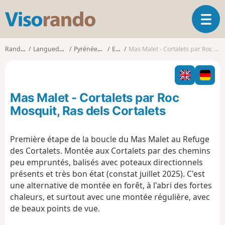
V
O
i
u
s
v
o
Randonnées
Languedoc-Roussillon
Pyrénées-Orientales
Estoher
Mas Malet - Cortalets par Roc Mosquit, Ras dels Cortalets
r
r
i
a
r
n
l
d
Mas Malet - Cortalets par Roc
a
o
n
Mosquit, Ras dels Cortalets
a
v
Première étape de la boucle du Mas Malet au Refuge
i
des Cortalets.
Montée aux Cortalets par des chemins
g
a
peu empruntés, balisés avec poteaux directionnels
t
présents et très bon état (constat juillet 2025). C'est
i
une alternative de montée en forêt, à l'abri des fortes
o
chaleurs, et surtout avec une montée régulière, avec
n
de beaux points de vue.