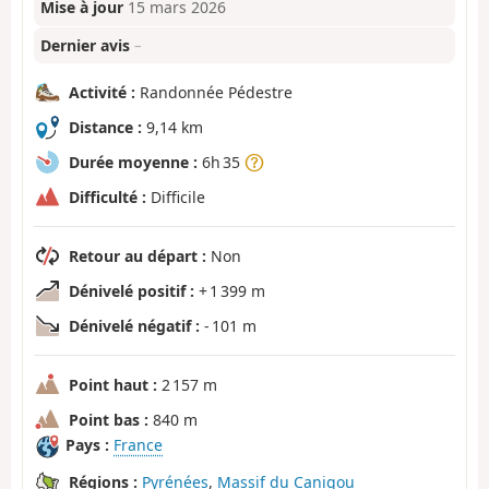
Mise à jour
15 mars 2026
Dernier avis
–
Activité :
Randonnée Pédestre
Distance :
9,14 km
Durée moyenne :
6h 35
Difficulté :
Difficile
Retour au départ :
Non
Dénivelé positif :
+ 1 399 m
Dénivelé négatif :
- 101 m
Point haut :
2 157 m
Point bas :
840 m
Pays :
France
Régions :
Pyrénées
,
Massif du Canigou