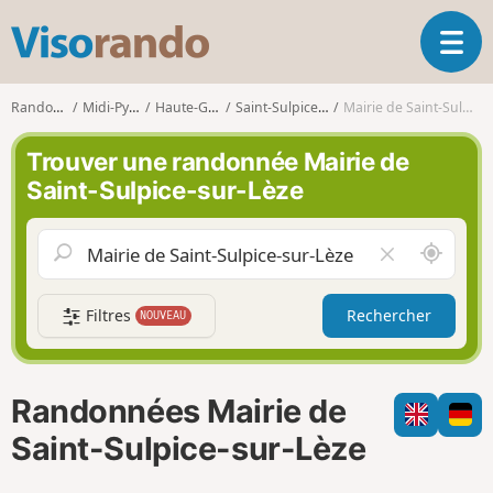
V
O
i
u
s
v
o
Randonnées
Midi-Pyrénées
Haute-Garonne
Saint-Sulpice-sur-Lèze
Mairie de Saint-Sulpice-sur-Lèze
r
r
i
a
Trouver une randonnée Mairie de
r
n
Saint-Sulpice-sur-Lèze
l
d
a
o
n
A
V
a
u
i
v
t
d
i
Filtres
Rechercher
NOUVEAU
o
e
g
u
r
a
r
l
t
d
e
i
Randonnées Mairie de
e
c
o
m
h
Saint-Sulpice-sur-Lèze
n
o
a
i
m