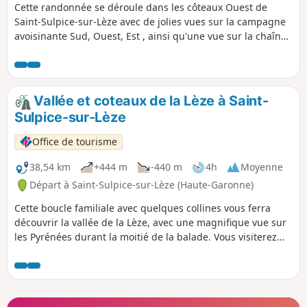
Cette randonnée se déroule dans les côteaux Ouest de
Saint-Sulpice-sur-Lèze avec de jolies vues sur la campagne
avoisinante Sud, Ouest, Est , ainsi qu'une vue sur la chaîne
des Pyrénées. Elle vous permettra de découvrir le territoire
administratif de ce bourg historique datant du XIIe siècle,
classé par les Bâtiments de France, particulièrement bien
conservé et ses principaux bâtiments.
Vallée et coteaux de la Lèze à Saint-
Sulpice-sur-Lèze
Office de tourisme
38,54 km
+444 m
-440 m
4h
Moyenne
Départ à Saint-Sulpice-sur-Lèze (Haute-Garonne)
Cette boucle familiale avec quelques collines vous ferra
découvrir la vallée de la Lèze, avec une magnifique vue sur
les Pyrénées durant la moitié de la balade. Vous visiterez
également de nombreux village, des points d'eau ainsi que
du patrimoine historique.