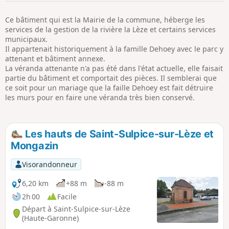
p
Ce bâtiment qui est la Mairie de la commune, héberge les
services de la gestion de la rivière la Lèze et certains services
municipaux.
Il appartenait historiquement à la famille Dehoey avec le parc y
attenant et bâtiment annexe.
La véranda attenante n'a pas été dans l'état actuelle, elle faisait
partie du bâtiment et comportait des pièces. Il semblerai que
ce soit pour un mariage que la faille Dehoey est fait détruire
les murs pour en faire une véranda très bien conservé.
Les hauts de Saint-Sulpice-sur-Lèze et
Mongazin
Visorandonneur
6,20 km
+88 m
-88 m
2h 00
Facile
Départ à Saint-Sulpice-sur-Lèze
(Haute-Garonne)