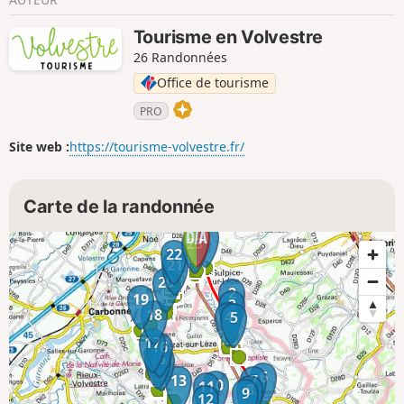
Tourisme en Volvestre
26 Randonnées
Office de tourisme
PRO
Site web :
https://tourisme-volvestre.fr/
Carte de la randonnée
1
23
22
21
20
2
19
3
18
4
5
17
16
15
14
6
13
7
10
11
8
9
12