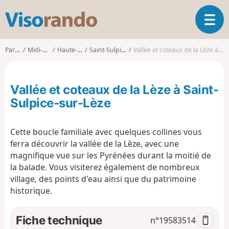
V
O
i
u
s
v
o
Parcours
Midi-Pyrénées
Haute-Garonne
Saint-Sulpice-sur-Lèze
Vallée et coteaux de la Lèze à Saint-Sulpice-sur-Lèze
r
r
i
a
r
n
Vallée et coteaux de la Lèze à Saint-
l
d
a
Sulpice-sur-Lèze
o
n
a
Cette boucle familiale avec quelques collines vous
v
i
ferra découvrir la vallée de la Lèze, avec une
g
magnifique vue sur les Pyrénées durant la moitié de
a
la balade. Vous visiterez également de nombreux
t
village, des points d'eau ainsi que du patrimoine
i
historique.
o
n
Fiche technique
n°
19583514