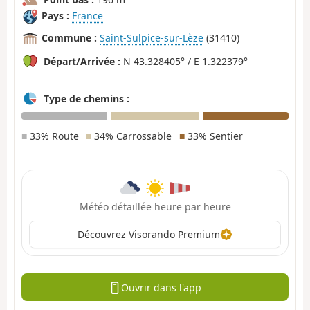
Pays :
France
Commune :
Saint-Sulpice-sur-Lèze
(31410)
Départ/Arrivée :
N 43.328405° / E 1.322379°
Type de chemins :
■
33% Route
■
34% Carrossable
■
33% Sentier
Météo détaillée heure par heure
Découvrez Visorando Premium
Ouvrir dans l'app