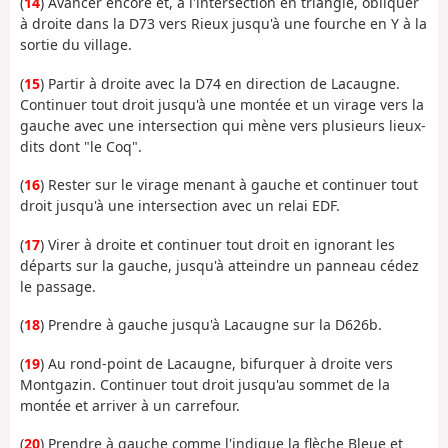
(
14
) Avancer encore et, à l'intersection en triangle, obliquer
à droite dans la D73 vers Rieux jusqu'à une fourche en Y à la
sortie du village.
(
15
) Partir à droite avec la D74 en direction de Lacaugne.
Continuer tout droit jusqu'à une montée et un virage vers la
gauche avec une intersection qui mène vers plusieurs lieux-
dits dont "le Coq".
(
16
) Rester sur le virage menant à gauche et continuer tout
droit jusqu'à une intersection avec un relai EDF.
(
17
) Virer à droite et continuer tout droit en ignorant les
départs sur la gauche, jusqu'à atteindre un panneau cédez
le passage.
(
18
) Prendre à gauche jusqu'à Lacaugne sur la D626b.
(
19
) Au rond-point de Lacaugne, bifurquer à droite vers
Montgazin. Continuer tout droit jusqu'au sommet de la
montée et arriver à un carrefour.
(
20
) Prendre à gauche comme l'indique la flèche Bleue et