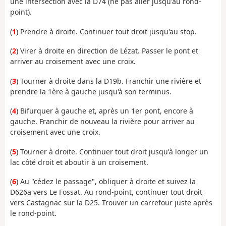
une intersection avec la D74 (ne pas aller jusqu'au rond-
point).
(
1
) Prendre à droite. Continuer tout droit jusqu'au stop.
(
2
) Virer à droite en direction de Lézat. Passer le pont et
arriver au croisement avec une croix.
(
3
) Tourner à droite dans la D19b. Franchir une rivière et
prendre la 1ère à gauche jusqu'à son terminus.
(
4
) Bifurquer à gauche et, après un 1er pont, encore à
gauche. Franchir de nouveau la rivière pour arriver au
croisement avec une croix.
(
5
) Tourner à droite. Continuer tout droit jusqu'à longer un
lac côté droit et aboutir à un croisement.
(
6
) Au "cédez le passage", obliquer à droite et suivez la
D626a vers Le Fossat. Au rond-point, continuer tout droit
vers Castagnac sur la D25. Trouver un carrefour juste après
le rond-point.