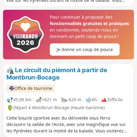
vue sur les Pyrénées durant la moitié de la balade. Vous
visiterez également de nombreux village, des points d'eau
ainsi que du patrimoine historique.
Pour continuer à proposer des
fonctionnalités gratuites et pratiques
en randonnée, soutenez-nous en
donnant un petit coup de pouce !
Je donne un coup de pouce
Le circuit du piémont à partir de
Montbrun-Bocage
Office de tourisme
45,99 km
+621 m
-620 m
6h
Difficile
Départ à Montbrun-Bocage (Haute-Garonne)
Cette boucle sportive avec du dénivelée vous ferra
découvrir la vallée de l'Arize, avec une magnifique vue sur
les Pyrénées durant la moitié de la balade. Vous visiterez