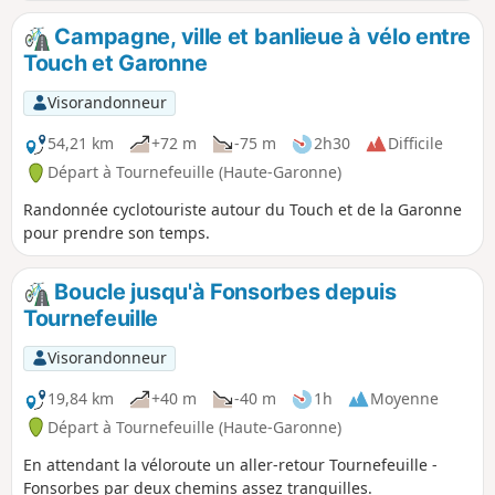
également de nombreux villages, des points d'eau ainsi que
du patrimoine historique.
Campagne, ville et banlieue à vélo entre
Touch et Garonne
Visorandonneur
54,21 km
+72 m
-75 m
2h30
Difficile
Départ à Tournefeuille (Haute-Garonne)
Randonnée cyclotouriste autour du Touch et de la Garonne
pour prendre son temps.
Boucle jusqu'à Fonsorbes depuis
Tournefeuille
Visorandonneur
19,84 km
+40 m
-40 m
1h
Moyenne
Départ à Tournefeuille (Haute-Garonne)
En attendant la véloroute un aller-retour Tournefeuille -
Fonsorbes par deux chemins assez tranquilles.