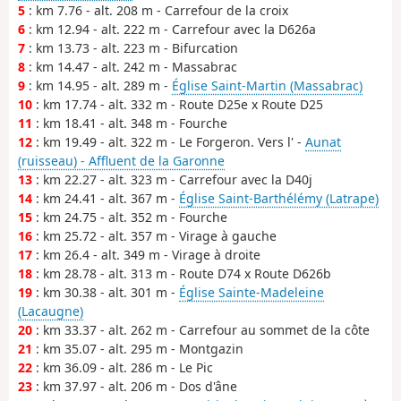
5
: km 7.76 - alt. 208 m - Carrefour de la croix
6
: km 12.94 - alt. 222 m - Carrefour avec la D626a
7
: km 13.73 - alt. 223 m - Bifurcation
8
: km 14.47 - alt. 242 m - Massabrac
9
: km 14.95 - alt. 289 m -
Église Saint-Martin (Massabrac)
10
: km 17.74 - alt. 332 m - Route D25e x Route D25
11
: km 18.41 - alt. 348 m - Fourche
12
: km 19.49 - alt. 322 m - Le Forgeron. Vers l' -
Aunat
(ruisseau) - Affluent de la Garonne
13
: km 22.27 - alt. 323 m - Carrefour avec la D40j
14
: km 24.41 - alt. 367 m -
Église Saint-Barthélémy (Latrape)
15
: km 24.75 - alt. 352 m - Fourche
16
: km 25.72 - alt. 357 m - Virage à gauche
17
: km 26.4 - alt. 349 m - Virage à droite
18
: km 28.78 - alt. 313 m - Route D74 x Route D626b
19
: km 30.38 - alt. 301 m -
Église Sainte-Madeleine
(Lacaugne)
20
: km 33.37 - alt. 262 m - Carrefour au sommet de la côte
21
: km 35.07 - alt. 295 m - Montgazin
22
: km 36.09 - alt. 286 m - Le Pic
23
: km 37.97 - alt. 206 m - Dos d'âne