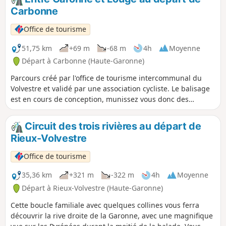
Carbonne
Office de tourisme
51,75 km
+69 m
-68 m
4h
Moyenne
Départ à Carbonne (Haute-Garonne)
Parcours créé par l'office de tourisme intercommunal du
Volvestre et validé par une association cycliste. Le balisage
est en cours de conception, munissez vous donc des
coordonnées GPS. Cette boucle familiale sans difficulté vous
ferra découvrir les plaines de la Garonne, avec une
Circuit des trois rivières au départ de
magnifique vue sur les Pyrénées durant la moitié de la
Rieux-Volvestre
balade. Vous visiterez également de nombreux villages, des
points d'eau ainsi que du patrimoine historique.
Office de tourisme
35,36 km
+321 m
-322 m
4h
Moyenne
Départ à Rieux-Volvestre (Haute-Garonne)
Cette boucle familiale avec quelques collines vous ferra
découvrir la rive droite de la Garonne, avec une magnifique