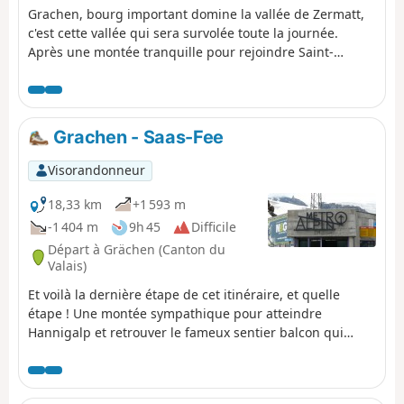
Grachen, bourg important domine la vallée de Zermatt,
plein Sud et sa relativement faible
c'est cette vallée qui sera survolée toute la journée.
altitude, cette randonnée est à
Après une montée tranquille pour rejoindre Saint-
privilégier au printemps ou en
Nicolas sur son socle, il suffira de passer d'éboulis en
automne.
éboulis pour parvenir après une longue traversée au
salvateur Refuge d'Europahutte.
Grachen - Saas-Fee
Visorandonneur
18,33 km
+1 593 m
-1 404 m
9h 45
Difficile
Départ à Grächen (Canton du
Valais)
Et voilà la dernière étape de cet itinéraire, et quelle
étape ! Une montée sympathique pour atteindre
Hannigalp et retrouver le fameux sentier balcon qui
domine la vallée menant à Saas Fee.