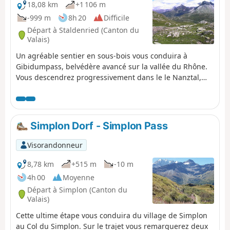
18,08 km
+1 106 m
-999 m
8h 20
Difficile
Départ à Staldenried (Canton du
Valais)
Un agréable sentier en sous-bois vous conduira à
Gibidumpass, belvédère avancé sur la vallée du Rhône.
Vous descendrez progressivement dans le le Nanztal,
vallon bien calme au pied du Fletschhorn. Le Bistinepass
sera le dernier col à franchir pour terminer cette jolie
boucle et aussi pour admirer une dernière fois le
Fletschorn. En descendant vers le Col du Simplon, le
Simplon Dorf - Simplon Pass
Monte Leone attirera votre attention.
Visorandonneur
8,78 km
+515 m
-10 m
4h 00
Moyenne
Départ à Simplon (Canton du
Valais)
Cette ultime étape vous conduira du village de Simplon
au Col du Simplon. Sur le trajet vous remarquerez deux