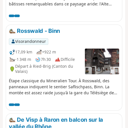
bâtisses remarquables dans ce paysage aride: l'Alte
Spittel et la Barralhaus. Arrivé au col du Simplon, vous
pourrez faire un petit détour vers l’aigle du Simplon ainsi
que l’imposant hospice.
Rosswald - Binn
Visorandonneur
17,09 km
+922 m
-1 348 m
7h 30
Difficile
Départ à Ried-Brig (Canton du
Valais)
Étape classique du Mineralien Tour. À Rosswald, des
panneaux indiquent le sentier Saflischpass, Binn. La
montée est assez raide jusqu'à la gare du Télésiège de
Fleshboden. Le chemin est toujours bien indiqué et
devient plus agréable jusqu'au Saflischpass. Rester sur
le AlpenPässe Weg jusqu'à Binna Stausee. Descendre
jusqu'à Binn par la Via Alpina Blue. Le Saflischpass est la
De Visp à Raron en balcon sur la
limite linguistique francophone/germanophone.
vallée du Rhône