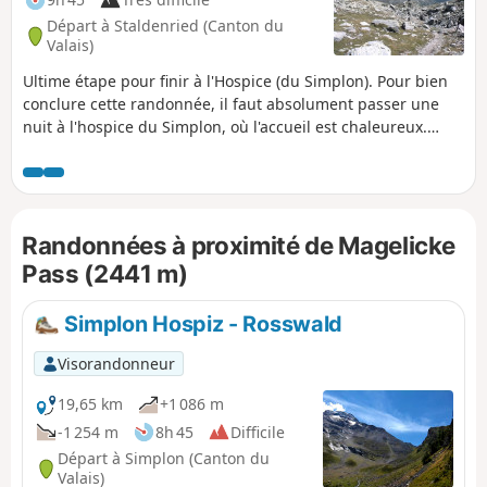
Départ à Staldenried (Canton du
Valais)
Ultime étape pour finir à l'Hospice (du Simplon). Pour bien
conclure cette randonnée, il faut absolument passer une
nuit à l'hospice du Simplon, où l'accueil est chaleureux.
Randonnée avec une description succincte, à suivre avec
l'application Visorando.
Randonnées à proximité de Magelicke
Pass (2441 m)
Simplon Hospiz - Rosswald
Visorandonneur
19,65 km
+1 086 m
-1 254 m
8h 45
Difficile
Départ à Simplon (Canton du
Valais)