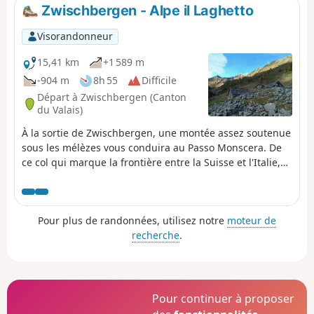
Zwischbergen - Alpe il Laghetto
Visorandonneur
15,41 km
+1 589 m
-904 m
8h 55
Difficile
Départ à Zwischbergen (Canton
du Valais)
À la sortie de Zwischbergen, une montée assez soutenue
sous les mélèzes vous conduira au Passo Monscera. De
ce col qui marque la frontière entre la Suisse et l'Italie,
vous pourrez observer le Fletschhorn, le Lagginhorn et le
Weissmies et plus à gauche le Pizzo d’Andolla. Après
avoir dépassé le sympathique Rifugio Gattascosa, vous
Pour plus de randonnées, utilisez notre
moteur de
descendrez jusqu'à San Bernado par un agréable sentier.
recherche
.
C'est encore à travers les alpages que vous arriverez à
Vallaro puis à Il Laghetto.
Pour continuer à proposer