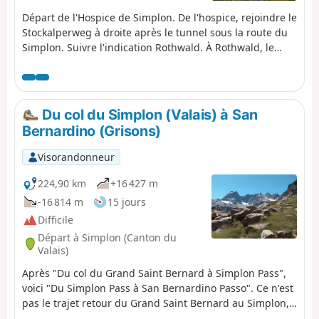
Départ de l'Hospice de Simplon. De l'hospice, rejoindre le
Stockalperweg à droite après le tunnel sous la route du
Simplon. Suivre l'indication Rothwald. À Rothwald, le
sentier continue de l'autre coté de la route et conduit à
Wäse puis Wintrigmatte. Le chemin contourne le torrent
Furggubaum au niveau de Scrickboden au pied de la
Furggubaumlicke et commence à monter vers la
Du col du Simplon (Valais) à San
Bortelhütte. Le sentier redescend vers le torrent Schiess
Bernardino (Grisons)
(petit pont) et remonte légèrement vers Stafel qui offre
un panorama sur le Bortelhorn. Une route empierrée
Visorandonneur
conduit en haut du village de Rosswald.Balisage : Blanc-
Rouge-Blanc.
224,90 km
+16 427 m
-16 814 m
15 jours
Difficile
Départ à Simplon (Canton du
Valais)
Après "Du col du Grand Saint Bernard à Simplon Pass",
voici "Du Simplon Pass à San Bernardino Passo". Ce n'est
pas le trajet retour du Grand Saint Bernard au Simplon,
après un séjour linguistique en Italie, mais bel et bien la