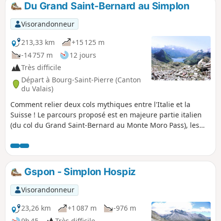
Du Grand Saint-Bernard au Simplon
p
Visorandonneur
213,33 km
+15 125 m
-14 757 m
12 jours
Très difficile
Départ à Bourg-Saint-Pierre (Canton
du Valais)
Comment relier deux cols mythiques entre l'Italie et la
Suisse ! Le parcours proposé est en majeure partie italien
(du col du Grand Saint-Bernard au Monte Moro Pass), les
deux dernières étapes en Suisse sont communes à la
traditionnelle route "Chamonix-Zermatt-Simplon".
Gspon - Simplon Hospiz
Visorandonneur
23,26 km
+1 087 m
-976 m
9h 45
Très difficile