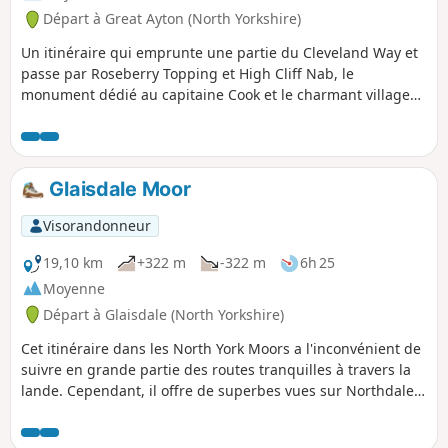
Départ à Great Ayton (North Yorkshire)
Un itinéraire qui emprunte une partie du Cleveland Way et
passe par Roseberry Topping et High Cliff Nab, le
monument dédié au capitaine Cook et le charmant village
de Kildale.
Glaisdale Moor
Visorandonneur
19,10 km
+322 m
-322 m
6h 25
Moyenne
Départ à Glaisdale (North Yorkshire)
Cet itinéraire dans les North York Moors a l'inconvénient de
suivre en grande partie des routes tranquilles à travers la
lande. Cependant, il offre de superbes vues sur Northdale,
Rosedale, les Fryup Dales et Glaisdale.