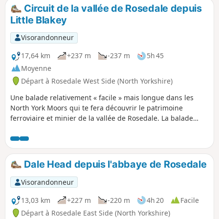
Circuit de la vallée de Rosedale depuis
Little Blakey
Visorandonneur
17,64 km
+237 m
-237 m
5h 45
Moyenne
Départ à Rosedale West Side (North Yorkshire)
Une balade relativement « facile » mais longue dans les
North York Moors qui te fera découvrir le patrimoine
ferroviaire et minier de la vallée de Rosedale. La balade
offre également de superbes vues sur la vallée et les landes
environnantes.
Dale Head depuis l'abbaye de Rosedale
Visorandonneur
13,03 km
+227 m
-220 m
4h 20
Facile
Départ à Rosedale East Side (North Yorkshire)