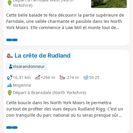
Yorkshire)
Cette belle balade te fera découvrir la partie supérieure de
Farndale, une vallée charmante et paisible dans les North
York Moors. Elle commence à Low Mill et monte tout de
suite vers Blakey Ridge, puis suit l'ancienne voie ferrée qui
transportait le minerai de fer jusqu'à la tête de la vallée,
avec de superbes vues, avant de redescendre dans les
champs et de rejoindre finalement le chemin qui longe la
La crête de Rudland
rivière pour revenir à Low Mill. Les chemins sont tranquilles
et la circulation est rare.
Visorandonneur
16,31 km
+266 m
-274 m
5h 25
Moyenne
Départ à Bransdale (North Yorkshire)
Cette boucle dans les North York Moors te permettra
surtout de profiter des vues depuis Rudland Rigg. C'est un
coin tranquille du parc national où tu seras presque sûr
d'être seul.