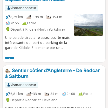
Visorandonneur
8,25 km
+198 m
-194 m
2h 55
Facile
Départ à Kildale (North Yorkshire)
Une balade circulaire assez courte mais
intéressante qui part du parking de la
gare de Kildale. Elle monte par un
chemin privé, puis suit une piste à
travers les bois pour déboucher sur la
lande près du monument dédié au
capitaine Cook. La balade descend
Sentier côtier d'Angleterre - De Redcar
ensuite à travers les bois et longe le
à Saltburn
pied de la colline avant de redescendre
pour suivre le cours de la rivière Leven,
Visorandonneur
passer devant une cascade et rejoindre
la route qui ramène à Kildale.
6,81 km
+33 m
-34 m
2h 00
Facile
Départ à Redcar et Cleveland