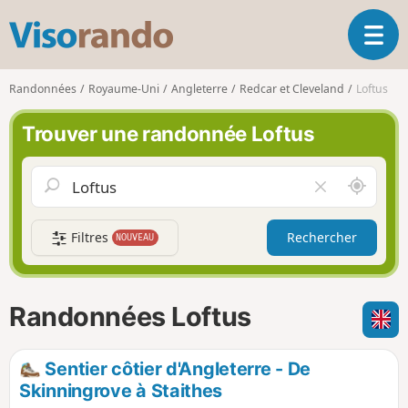
V
O
i
u
s
v
o
Randonnées
Royaume-Uni
Angleterre
Redcar et Cleveland
Loftus
r
r
i
a
Trouver une randonnée Loftus
r
n
l
d
a
o
A
V
n
u
i
a
t
d
v
Filtres
Rechercher
NOUVEAU
o
e
i
u
r
g
r
l
a
d
e
Randonnées Loftus
t
e
c
i
m
h
o
o
a
Sentier côtier d'Angleterre - De
n
i
m
Skinningrove à Staithes
p