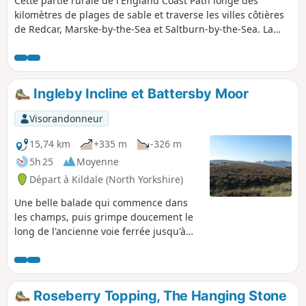
Cette partie rurale de l'England Coast Path longe des
kilomètres de plages de sable et traverse les villes côtières
de Redcar, Marske-by-the-Sea et Saltburn-by-the-Sea. La
majeure partie de la balade se fait le long des dunes de
sable et au sommet des falaises, la dernière partie longeant
la promenade de Saltburn.
Ingleby Incline et Battersby Moor
Visorandonneur
15,74 km
+335 m
-326 m
5h 25
Moyenne
Départ à Kildale (North Yorkshire)
Une belle balade qui commence dans
les champs, puis grimpe doucement le
long de l'ancienne voie ferrée jusqu'à
Ingleby Moor. Retour par le sommet
d'Ingleby et Battersby Moors, puis
redescente jusqu'au point de départ.
(15,7 km avec 340 mètres de dénivelé.)
Roseberry Topping, The Hanging Stone