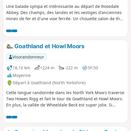
Une balade sympa et intéressante au départ de Rosedale
Abbey. Des champs, des landes et les vestiges d'anciennes
mines de fer et d'une voie ferrée. Un chouette salon de thé
à mi-chemin à Dale Head Farm.
Goathland et Howl Moors
Visorandonneur
18,10 km
+224 m
-222 m
5h 50
Moyenne
Départ à Goathland (North Yorkshire)
Cette longue randonnée dans les North York Moors traverse
Two Howes Rigg et fait le tour de Goathland et Howl Moors.
En plus, la vallée de Wheeldale Beck est super jolie. Si
t'aimes les trains, tu pourras peut-être voir des trains à
vapeur sur la North York Moors Railway.