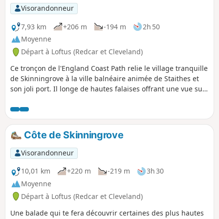
Visorandonneur
7,93 km
+206 m
-194 m
2h 50
Moyenne
Départ à Loftus (Redcar et Cleveland)
Ce tronçon de l'England Coast Path relie le village tranquille
de Skinningrove à la ville balnéaire animée de Staithes et
son joli port. Il longe de hautes falaises offrant une vue sur
la mer et les champs, et passe devant le site de l'ancienne
usine d'alun de Loftus. La première moitié du chemin monte
par des marches et des sentiers herbeux escarpés, certains
assez proches du bord de la falaise.
Côte de Skinningrove
Visorandonneur
10,01 km
+220 m
-219 m
3h 30
Moyenne
Départ à Loftus (Redcar et Cleveland)
Une balade qui te fera découvrir certaines des plus hautes