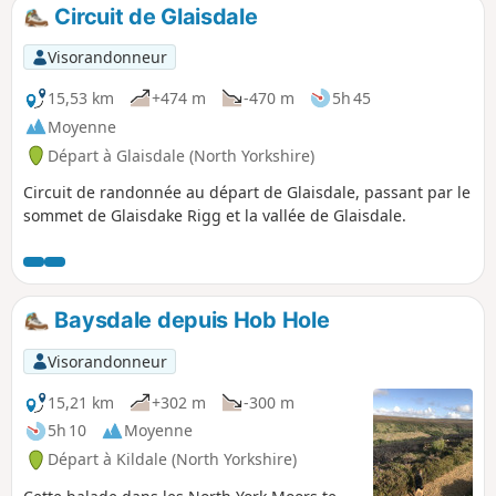
Circuit de Glaisdale
Visorandonneur
15,53 km
+474 m
-470 m
5h 45
Moyenne
Départ à Glaisdale (North Yorkshire)
Circuit de randonnée au départ de Glaisdale, passant par le
sommet de Glaisdake Rigg et la vallée de Glaisdale.
Baysdale depuis Hob Hole
Visorandonneur
15,21 km
+302 m
-300 m
5h 10
Moyenne
Départ à Kildale (North Yorkshire)