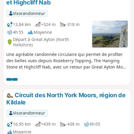
et Highcliff Nab
Visorandonneur
13,84 km
+324 m
-318 m
4h 55
Moyenne
Départ à Great Ayton (North
Yorkshire)
Une agréable randonnée circulaire qui permet de profiter
des belles vues depuis Roseberry Topping, The Hanging
Stone et Highcliff Nab, avec un retour par Great Ayton Moor.
Depuis Great Ayton, passez devant Gribdale Terrace et
garez-vous au col entre le monument du capitaine Cook et
Roseberry Topping.
Circuit des North York Moors, région de
Kildale
Visorandonneur
16,95 km
+439 m
-438 m
6h 05
Moyenne