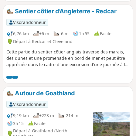
Sentier côtier d'Angleterre - Redcar
Visorandonneur
6,76 km
+6 m
-6 m
1h 55
Facile
Départ à Redcar et Cleveland
Cette partie du sentier côtier anglais traverse des marais,
des dunes et une promenade en bord de mer et peut être
appréciée dans le cadre d'une excursion d'une journée à la
plage. Dès le début de la balade, tu pourras voir les
vestiges de l'aciérie, aujourd'hui désaffectée, au-delà du
terrain de golf.
Autour de Goathland
Visorandonneur
9,19 km
+223 m
-214 m
3h 15
Facile
Départ à Goathland (North