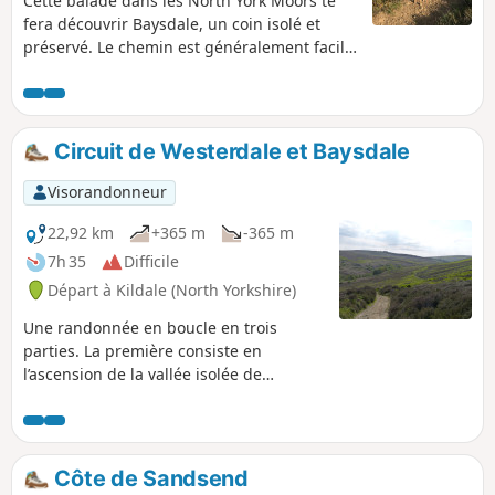
Cette balade dans les North York Moors te
fera découvrir Baysdale, un coin isolé et
préservé. Le chemin est généralement facile
à suivre et il vaut mieux choisir une belle
journée pour profiter des vues.
Circuit de Westerdale et Baysdale
Visorandonneur
22,92 km
+365 m
-365 m
7h 35
Difficile
Départ à Kildale (North Yorkshire)
Une randonnée en boucle en trois
parties. La première consiste en
l’ascension de la vallée isolée de
Westerdale ; à travers les terres
agricoles et les landes d’altitude jusqu’à
l’ancienne voie ferrée de transport de
minerai de fer. La deuxième partie suit
Côte de Sandsend
l’ancienne voie ferrée vers l’ouest