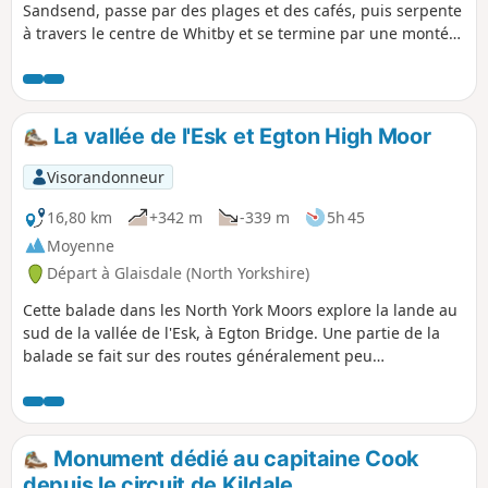
Sandsend, passe par des plages et des cafés, puis serpente
à travers le centre de Whitby et se termine par une montée
de 199 marches jusqu'à l'abbaye de Whitby, qui offre une
vue imprenable sur la ville.
La vallée de l'Esk et Egton High Moor
Visorandonneur
16,80 km
+342 m
-339 m
5h 45
Moyenne
Départ à Glaisdale (North Yorkshire)
Cette balade dans les North York Moors explore la lande au
sud de la vallée de l'Esk, à Egton Bridge. Une partie de la
balade se fait sur des routes généralement peu
fréquentées.
Monument dédié au capitaine Cook
depuis le circuit de Kildale