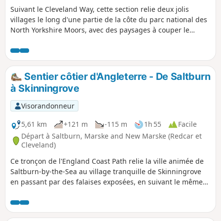
Suivant le Cleveland Way, cette section relie deux jolis
villages le long d'une partie de la côte du parc national des
North Yorkshire Moors, avec des paysages à couper le
souffle. Elle commence par une balade le long de la plage,
puis une escalade dans un ravin avant de grimper jusqu'au
sommet des falaises.
Sentier côtier d'Angleterre - De Saltburn
à Skinningrove
Visorandonneur
5,61 km
+121 m
-115 m
1h 55
Facile
Départ à Saltburn, Marske and New Marske (Redcar et
Cleveland)
Ce tronçon de l'England Coast Path relie la ville animée de
Saltburn-by-the-Sea au village tranquille de Skinningrove
en passant par des falaises exposées, en suivant le même
itinéraire que le Cleveland Way. En chemin, découvrez les
sculptures et poursuivez le parcours sculptural autour de
Skinningrove.