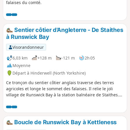
falaises du comté.
Sentier côtier d'Angleterre - De Staithes
à Runswick Bay
Visorandonneur
6,03 km
+128 m
-121 m
2h 05
Moyenne
Départ à Hinderwell (North Yorkshire)
Ce tronçon du sentier côtier anglais traverse des terres
agricoles et longe le sommet des falaises. Il relie le joli
village de Runswick Bay à la station balnéaire de Staithes.
L'itinéraire passe devant les vestiges de Port Mulgrave, que
tu peux visiter en descendant un sentier escarpé jusqu'à la
plage.
Boucle de Runswick Bay à Kettleness