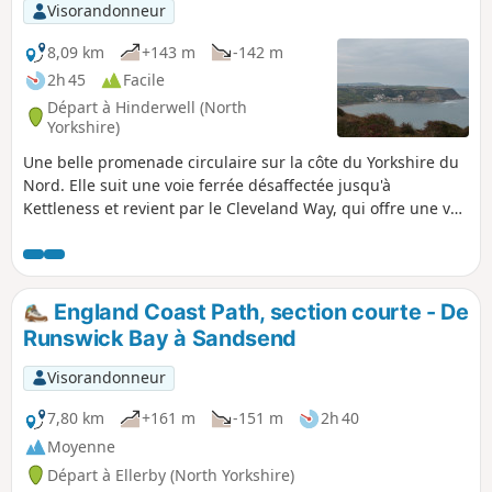
Visorandonneur
8,09 km
+143 m
-142 m
2h 45
Facile
Départ à Hinderwell (North
Yorkshire)
Une belle promenade circulaire sur la côte du Yorkshire du
Nord. Elle suit une voie ferrée désaffectée jusqu'à
Kettleness et revient par le Cleveland Way, qui offre une vue
imprenable sur la baie de Runswick. Elle peut être
parcourue dans les deux sens, mais l'itinéraire décrit vous
offre les meilleures vues.
England Coast Path, section courte - De
Runswick Bay à Sandsend
Visorandonneur
7,80 km
+161 m
-151 m
2h 40
Moyenne
Départ à Ellerby (North Yorkshire)