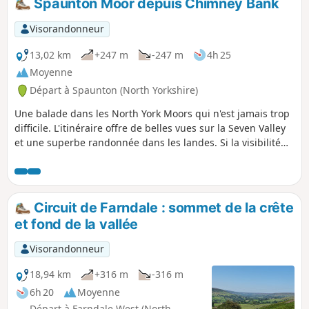
Spaunton Moor depuis Chimney Bank
Visorandonneur
13,02 km
+247 m
-247 m
4h 25
Moyenne
Départ à Spaunton (North Yorkshire)
Une balade dans les North York Moors qui n'est jamais trop
difficile. L'itinéraire offre de belles vues sur la Seven Valley
et une superbe randonnée dans les landes. Si la visibilité
est mauvaise, il est important d'avoir un bon sens de
l'orientation et de savoir bien lire une carte.
Circuit de Farndale : sommet de la crête
et fond de la vallée
Visorandonneur
18,94 km
+316 m
-316 m
6h 20
Moyenne
Départ à Farndale West (North