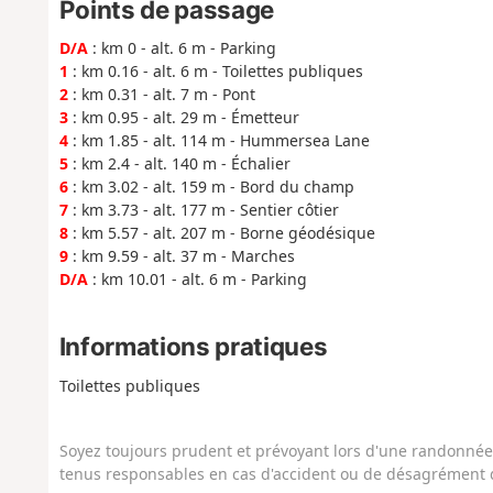
Points de passage
D/A
: km 0 - alt. 6 m - Parking
1
: km 0.16 - alt. 6 m - Toilettes publiques
2
: km 0.31 - alt. 7 m - Pont
3
: km 0.95 - alt. 29 m - Émetteur
4
: km 1.85 - alt. 114 m - Hummersea Lane
5
: km 2.4 - alt. 140 m - Échalier
6
: km 3.02 - alt. 159 m - Bord du champ
7
: km 3.73 - alt. 177 m - Sentier côtier
8
: km 5.57 - alt. 207 m - Borne géodésique
9
: km 9.59 - alt. 37 m - Marches
D/A
: km 10.01 - alt. 6 m - Parking
Informations pratiques
Toilettes publiques
Soyez toujours prudent et prévoyant lors d'une randonnée. 
tenus responsables en cas d'accident ou de désagrément q