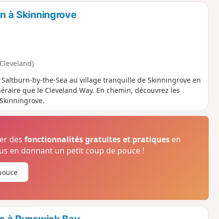
rn à Skinningrove
Cleveland)
e Saltburn-by-the-Sea au village tranquille de Skinningrove en
néraire que le Cleveland Way. En chemin, découvrez les
 Skinningrove.
ser des
fonctionnalités gratuites et pratiques
en
s en donnant un petit coup de pouce !
pouce