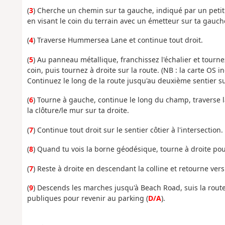
(
3
) Cherche un chemin sur ta gauche, indiqué par un peti
en visant le coin du terrain avec un émetteur sur ta gauch
(
4
) Traverse Hummersea Lane et continue tout droit.
(
5
) Au panneau métallique, franchissez l'échalier et tourn
coin, puis tournez à droite sur la route. (NB : la carte OS
Continuez le long de la route jusqu'au deuxième sentier s
(
6
) Tourne à gauche, continue le long du champ, traverse l
la clôture/le mur sur ta droite.
(
7
) Continue tout droit sur le sentier côtier à l'intersection.
(
8
) Quand tu vois la borne géodésique, tourne à droite pour l
(
7
) Reste à droite en descendant la colline et retourne vers
(
9
) Descends les marches jusqu'à Beach Road, suis la route 
publiques pour revenir au parking (
D/A
).