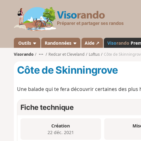
V
i
s
o
r
a
Outils
Randonnées
Aide ↗
Viso
rando
Pre
n
Visorando
•••
Redcar et Cleveland
Loftus
Côte de Skinningrov
d
o
Côte de Skinningrove
Une balade qui te fera découvrir certaines des plus 
Fiche technique
Création
Mis
22 déc. 2021