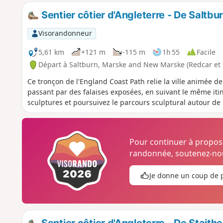
Sentier côtier d'Angleterre - De Saltbu
Visorandonneur
5,61 km
+121 m
-115 m
1h 55
Facile
Départ à Saltburn, Marske and New Marske (Redcar et 
Ce tronçon de l'England Coast Path relie la ville animée d
passant par des falaises exposées, en suivant le même iti
sculptures et poursuivez le parcours sculptural autour de
Pour continuer à propo
randonnée, soutenez-nou
Je donne un coup de 