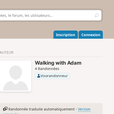
R
e
c
h
e
Inscription
Connexion
r
c
h
AUTEUR
e
r
Walking with Adam
4 Randonnées
Visorandonneur
Randonnée traduite automatiquement -
Version