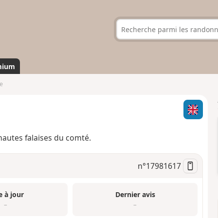
mium
e
hautes falaises du comté.
n°
17981617
e à jour
Dernier avis
–
–