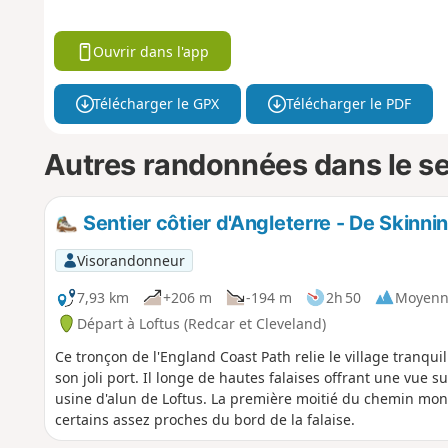
Ouvrir dans l'app
Télécharger le GPX
Télécharger le PDF
Autres randonnées dans le s
Sentier côtier d'Angleterre - De Skinni
Visorandonneur
7,93 km
+206 m
-194 m
2h 50
Moyenn
Départ à Loftus (Redcar et Cleveland)
Ce tronçon de l'England Coast Path relie le village tranqui
son joli port. Il longe de hautes falaises offrant une vue s
usine d'alun de Loftus. La première moitié du chemin mon
certains assez proches du bord de la falaise.