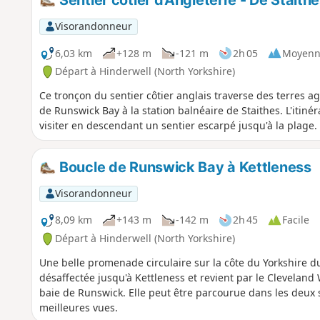
Sentier côtier d'Angleterre - De Stait
Visorandonneur
6,03 km
+128 m
-121 m
2h 05
Moyenn
Départ à Hinderwell (North Yorkshire)
Ce tronçon du sentier côtier anglais traverse des terres agri
de Runswick Bay à la station balnéaire de Staithes. L'itiné
visiter en descendant un sentier escarpé jusqu'à la plage.
Boucle de Runswick Bay à Kettleness
Visorandonneur
8,09 km
+143 m
-142 m
2h 45
Facile
Départ à Hinderwell (North Yorkshire)
Une belle promenade circulaire sur la côte du Yorkshire du
désaffectée jusqu'à Kettleness et revient par le Cleveland
baie de Runswick. Elle peut être parcourue dans les deux se
meilleures vues.