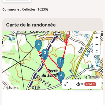
Commune :
Cellettes (16230)
Carte de la randonnée
2
3
1
4
3D
NOUVEAU
A
Attributions
ff
i
c