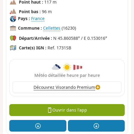
Point haut :
117 m
Point bas :
96 m
Pays :
France
Commune :
Cellettes
(16230)
Départ/Arrivée :
N 45.860588° / E 0.153016°
Carte(s) IGN :
Ref. 1731SB
Météo détaillée heure par heure
Découvrez Visorando Premium
Ouvrir dans l'app