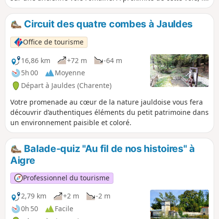
19 juin 1944, un bombardier américain de type Boeing B17-
G s'est écrasé au lieu-dit Fond Péron. Pour rappeler cet
Circuit des quatre combes à Jauldes
évènement, une stèle a été édifiée en bordure de la voie
romaine. À partir de cette stèle, un fléchage, par panneaux,
Office de tourisme
renvoie sur les lieux réels du crash, distants d'environ 500
mètres, en direction du Nord où un petit mémorial,
16,86 km
+72 m
-64 m
restauré en 2024, attend votre visite dans une totale
5h 00
Moyenne
quiétude.
Départ à Jauldes (Charente)
Votre promenade au cœur de la nature jauldoise vous fera
découvrir d’authentiques éléments du petit patrimoine dans
un environnement paisible et coloré.
Balade-quiz "Au fil de nos histoires" à
Aigre
Professionnel du tourisme
2,79 km
+2 m
-2 m
0h 50
Facile