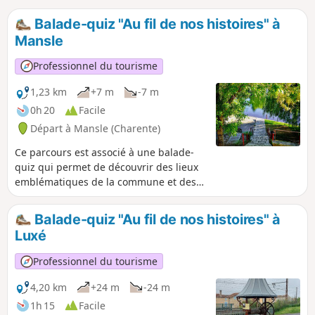
Balade-quiz "Au fil de nos histoires" à
Mansle
Professionnel du tourisme
1,23 km
+7 m
-7 m
0h 20
Facile
Départ à Mansle (Charente)
Ce parcours est associé à une balade-
quiz qui permet de découvrir des lieux
emblématiques de la commune et des
informations sur son histoire et son
patrimoine, de façon ludique. Vous
Balade-quiz "Au fil de nos histoires" à
pouvez choisir le parcours "adulte" ou le
Luxé
parcours "adulte + enfant" (avec en plus
des questions à destination des enfants
Professionnel du tourisme
de 6 à 11 ans). La description ci-dessous
fait uniquement référence au parcours
4,20 km
+24 m
-24 m
"adulte".
1h 15
Facile