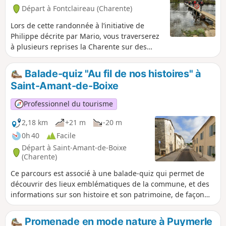
Départ à Fontclaireau (Charente)
Lors de cette randonnée à l’initiative de
Philippe décrite par Mario, vous traverserez
à plusieurs reprises la Charente sur des
passerelles. Avant de la traverser une
dernière fois en empruntant la barque de
Balade-quiz "Au fil de nos histoires" à
Lichères. Vous ne manquerez pas la visite de
Saint-Amant-de-Boixe
l'Église Saint-Denis avant d'arriver à
Lichéres.
Professionnel du tourisme
2,18 km
+21 m
-20 m
0h 40
Facile
Départ à Saint-Amant-de-Boixe
(Charente)
Ce parcours est associé à une balade-quiz qui permet de
découvrir des lieux emblématiques de la commune, et des
informations sur son histoire et son patrimoine, de façon
ludique. Trouvez l'affiche Au fil de nos histoires à la mairie
de St-Amant, et scannez le QR Code pour démarrer le jeu
Promenade en mode nature à Puymerle