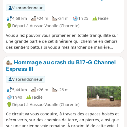
(gratuit, pas d'inscription ni d'application à télécharger).
Vous pouvez choisir le parcours "adulte" ou le parcours
Visorandonneur
"adulte + enfant" (avec en plus des questions à destination
des enfants de 6 à 11 ans). La description ci-dessous fait
4,68 km
+24 m
-24 m
1h 25
Facile
uniquement référence au parcours "adulte".
Départ à Aussac-Vadalle (Charente)
Vous allez pouvoir vous promener en totale tranquillité sur
une grande partie de cet itinéraire qui chemine en dehors
des sentiers battus.Si vous aimez marcher de manière
décontractée, cette randonnée est faite pour vous.
Hommage au crash du B17-G Channel
Express III
Visorandonneur
5,44 km
+26 m
-26 m
1h 40
Facile
Départ à Aussac-Vadalle (Charente)
Ce circuit va vous conduire, à travers des espaces boisés et
découverts, sur des chemins de terre, en pierres, ainsi que
sur une ancienne voie romaine. À proximité de cette voie, le