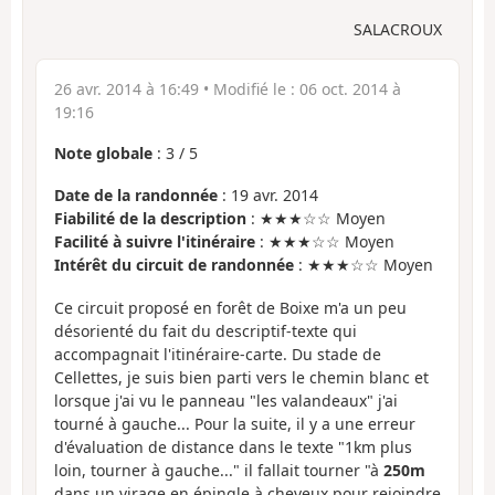
SALACROUX
26 avr. 2014 à 16:49
• Modifié le :
06 oct. 2014 à
19:16
Note globale
:
3
/
5
Date de la randonnée
: 19 avr. 2014
Fiabilité de la description
: ★★★☆☆ Moyen
Facilité à suivre l'itinéraire
: ★★★☆☆ Moyen
Intérêt du circuit de randonnée
: ★★★☆☆ Moyen
Ce circuit proposé en forêt de Boixe m'a un peu
désorienté du fait du descriptif-texte qui
accompagnait l'itinéraire-carte. Du stade de
Cellettes, je suis bien parti vers le chemin blanc et
lorsque j'ai vu le panneau "les valandeaux" j'ai
tourné à gauche... Pour la suite, il y a une erreur
d'évaluation de distance dans le texte "1km plus
loin, tourner à gauche..." il fallait tourner "à
250m
dans un virage en épingle à cheveux pour rejoindre