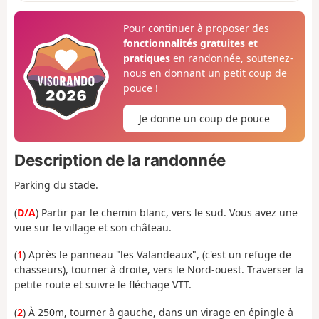
Pour continuer à proposer des
fonctionnalités gratuites et
pratiques
en randonnée, soutenez-
nous en donnant un petit coup de
pouce !
Je donne un coup de pouce
Description de la randonnée
Parking du stade.
(
D/A
) Partir par le chemin blanc, vers le sud. Vous avez une
vue sur le village et son château.
(
1
) Après le panneau "les Valandeaux", (c'est un refuge de
chasseurs), tourner à droite, vers le Nord-ouest. Traverser la
petite route et suivre le fléchage VTT.
(
2
) À 250m, tourner à gauche, dans un virage en épingle à