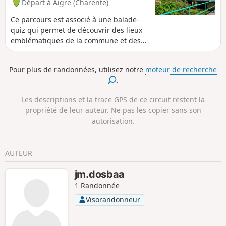
Départ à Aigre (Charente)
Ce parcours est associé à une balade-
quiz qui permet de découvrir des lieux
emblématiques de la commune et des
informations sur son histoire et son
patrimoine, de façon ludique.Trouvez
Pour plus de randonnées, utilisez notre
moteur de recherche
l'affiche Au fil de nos histoires, au point
.
d'info touristique à côté de la mairie, et
scannez le QR Code pour démarrer le
Les descriptions et la trace GPS de ce circuit restent la
jeu (gratuit, pas d'inscription ni
propriété de leur auteur. Ne pas les copier sans son
d'application à télécharger). Vous
autorisation.
pouvez choisir le parcours "adulte" ou le
parcours "adulte + enfant" (avec en plus
des questions à destination des enfants
AUTEUR
de 6 à 11 ans). La description ci-dessous
fait uniquement référence au parcours
jm.dosbaa
"adulte".
1 Randonnée
Visorandonneur