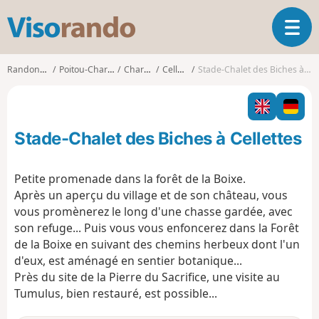
V
O
i
u
s
v
o
Randonnées
Poitou-Charentes
Charente
Cellettes
Stade-Chalet des Biches à Cellettes
r
r
i
a
r
n
l
d
Stade-Chalet des Biches à Cellettes
a
o
n
a
Petite promenade dans la forêt de la Boixe.
v
Après un aperçu du village et de son château, vous
i
vous promènerez le long d'une chasse gardée, avec
g
son refuge... Puis vous vous enfoncerez dans la Forêt
a
t
de la Boixe en suivant des chemins herbeux dont l'un
i
d'eux, est aménagé en sentier botanique...
o
Près du site de la Pierre du Sacrifice, une visite au
n
Tumulus, bien restauré, est possible...