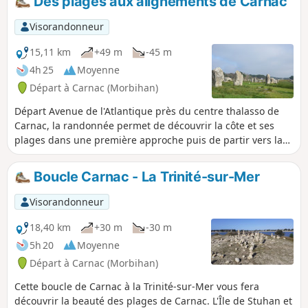
Des plages aux alignements de Carnac
Visorandonneur
15,11 km
+49 m
-45 m
4h 25
Moyenne
Départ à Carnac (Morbihan)
Départ Avenue de l'Atlantique près du centre thalasso de
Carnac, la randonnée permet de découvrir la côte et ses
plages dans une première approche puis de partir vers la
campagne et ses alignements, dolmens, cromlechs et
menhirs avant de retrouver les plages.
Boucle Carnac - La Trinité-sur-Mer
Visorandonneur
18,40 km
+30 m
-30 m
5h 20
Moyenne
Départ à Carnac (Morbihan)
Cette boucle de Carnac à la Trinité-sur-Mer vous fera
découvrir la beauté des plages de Carnac. L'Île de Stuhan et