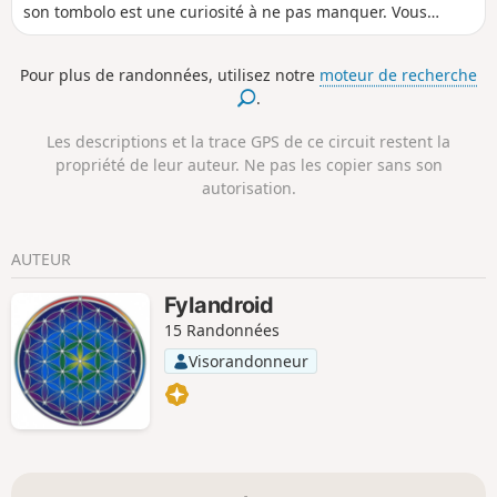
son tombolo est une curiosité à ne pas manquer. Vous
apprécierez le chemin des douaniers de la Pointe de
Kerbihan jusqu'à la Trinité. Au retour vous profiterez de la
Pour plus de randonnées, utilisez notre
moteur de recherche
tranquillité du Marais de Kerdual, et vous visiterez le
.
centre-ville de Carnac.
Les descriptions et la trace GPS de ce circuit restent la
propriété de leur auteur. Ne pas les copier sans son
autorisation.
AUTEUR
Fylandroid
15 Randonnées
Visorandonneur