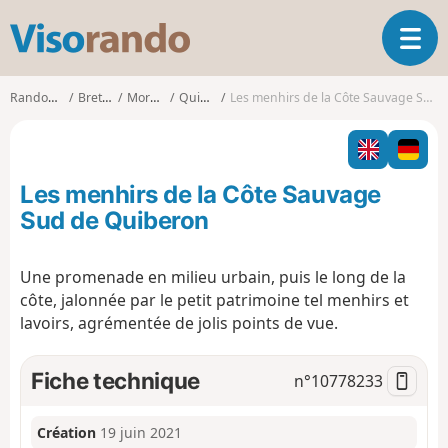
V
O
i
u
s
v
o
Randonnées
Bretagne
Morbihan
Quiberon
Les menhirs de la Côte Sauvage Sud de Quiberon
r
r
i
a
r
n
l
d
Les menhirs de la Côte Sauvage
a
o
n
Sud de Quiberon
a
v
Une promenade en milieu urbain, puis le long de la
i
côte, jalonnée par le petit patrimoine tel menhirs et
g
a
lavoirs, agrémentée de jolis points de vue.
t
i
Fiche technique
n°
10778233
o
n
Création
19 juin 2021