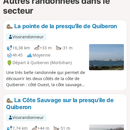
Autres randonnées dans le
secteur
La pointe de la presqu'île de Quiberon
Visorandonneur
16,38 km
+33 m
-31 m
4h 45
Moyenne
Départ à Quiberon (Morbihan)
Une très belle randonnée qui permet de
découvrir les deux côtés de la côte de
Quiberon : côté Ouest, la côte sauvage,
côté Est la baie. Traversée de la grande
plage puis retour par Port Haliguen.
La Côte Sauvage sur la presqu'ile de
Après la grande plage, passer devant le
Quiberon
centre de Thalassothérapie et aller
jusqu'à la pointe du Conguel où, par
Visorandonneur
beau temps, on peut apercevoir au delà
du phare de la Teignouse les îles de
7,74 km
+44 m
-51 m