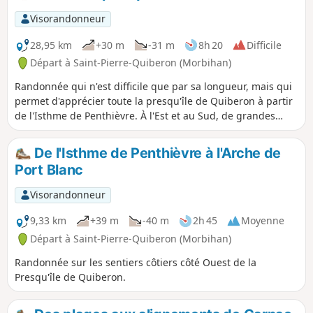
villas, et la côte sauvage beaucoup plus rude.
Visorandonneur
28,95 km
+30 m
-31 m
8h 20
Difficile
Départ à Saint-Pierre-Quiberon (Morbihan)
Randonnée qui n'est difficile que par sa longueur, mais qui
permet d'apprécier toute la presqu'île de Quiberon à partir
de l'Isthme de Penthièvre. À l'Est et au Sud, de grandes
plages pour se baigner et de nombreux bars et restaurants
pour se rafraichir et se restaurer. La côte sauvage, à l'Ouest,
De l'Isthme de Penthièvre à l'Arche de
porte bien son nom avec ses découpages rocheux, ses
Port Blanc
multiples petites criques, ainsi que sa faune et sa flore à
préserver (zone de nidification d'espèces d'oiseaux rares en
Visorandonneur
Bretagne).
9,33 km
+39 m
-40 m
2h 45
Moyenne
Départ à Saint-Pierre-Quiberon (Morbihan)
Randonnée sur les sentiers côtiers côté Ouest de la
Presqu'île de Quiberon.