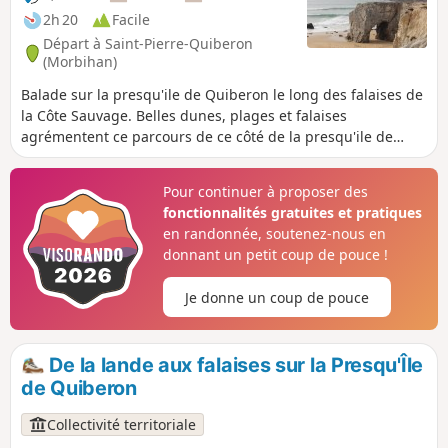
Houat et Hoedic.
2h 20
Facile
Départ à Saint-Pierre-Quiberon
(Morbihan)
Balade sur la presqu'ile de Quiberon le long des falaises de
la Côte Sauvage. Belles dunes, plages et falaises
agrémentent ce parcours de ce côté de la presqu'ile de
Quiberon où la puissance de la mer s'exprime pleinement.
Pour continuer à proposer des
fonctionnalités gratuites et pratiques
en randonnée, soutenez-nous en
donnant un petit coup de pouce !
Je donne un coup de pouce
De la lande aux falaises sur la Presqu'Île
de Quiberon
Collectivité territoriale