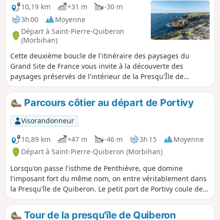
10,19 km
+31 m
-30 m
3h 00
Moyenne
Départ à Saint-Pierre-Quiberon
(Morbihan)
Cette deuxième boucle de l'itinéraire des paysages du
Grand Site de France vous invite à la découverte des
paysages préservés de l'intérieur de la Presqu'Île de
Quiberon, pour finir sur l'exceptionnelle côte sauvage. Tout
au long de ces 10 km de balade, une hirondelle de rivage
Parcours côtier au départ de Portivy
blanche vous guidera sur le bon chemin. Retrouvez les
points d’arrêt illustrés en cliquant sur le lien dans
Visorandonneur
"informations pratiques".
10,89 km
+47 m
-46 m
3h 15
Moyenne
Départ à Saint-Pierre-Quiberon (Morbihan)
Lorsqu'on passe l'isthme de Penthièvre, que domine
l'imposant fort du même nom, on entre véritablement dans
la Presqu'île de Quiberon. Le petit port de Portivy coule des
jours paisibles à mi-chemin du fort et de la Pointe du
Percho. C'est un excellent lieu de départ pour une balade
Tour de la presqu'île de Quiberon
entre la côte orientale où se sont établies les plus belles