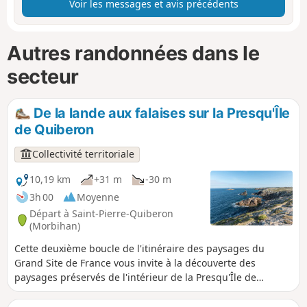
Voir les messages et avis précédents
Autres randonnées dans le
secteur
De la lande aux falaises sur la Presqu'Île
de Quiberon
Collectivité territoriale
10,19 km
+31 m
-30 m
3h 00
Moyenne
Départ à Saint-Pierre-Quiberon
(Morbihan)
Cette deuxième boucle de l'itinéraire des paysages du
Grand Site de France vous invite à la découverte des
paysages préservés de l'intérieur de la Presqu'Île de
Quiberon, pour finir sur l'exceptionnelle côte sauvage. Tout
au long de ces 10 km de balade, une hirondelle de rivage