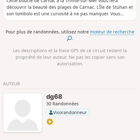
Cette boucle de Carnac à la Trinité-sur-Mer vous fera
découvrir la beauté des plages de Carnac. L'Île de Stuhan et
son tombolo est une curiosité à ne pas manquer. Vous
apprécierez le chemin des douaniers de la Pointe de
Kerbihan jusqu'à la Trinité. Au retour vous profiterez de la
Pour plus de randonnées, utilisez notre
moteur de recherche
tranquillité du Marais de Kerdual, et vous visiterez le
.
centre-ville de Carnac.
Les descriptions et la trace GPS de ce circuit restent la
propriété de leur auteur. Ne pas les copier sans son
autorisation.
AUTEUR
dg68
30 Randonnées
Visorandonneur