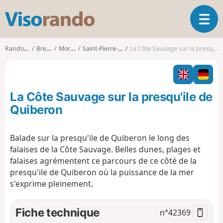
V
O
i
u
s
v
o
Randonnées
Bretagne
Morbihan
Saint-Pierre-Quiberon
La Côte Sauvage sur la presqu'ile de Quiberon
r
r
i
a
r
n
l
d
La Côte Sauvage sur la presqu'ile de
a
o
n
Quiberon
a
v
Balade sur la presqu'ile de Quiberon le long des
i
falaises de la Côte Sauvage. Belles dunes, plages et
g
a
falaises agrémentent ce parcours de ce côté de la
t
presqu'ile de Quiberon où la puissance de la mer
i
s'exprime pleinement.
o
n
Fiche technique
n°
42369