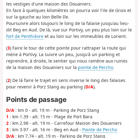
les vestiges d'une maison des Douaniers.
En face à quelques kilomètres on pourra voir l'ile de Groix et
sur la gauche au loin Belle-Ile.
Poursuivre alors toujours le long de la falaise jusqu'au lieu-
dit Beg en Aud. De là, vue sur Portivy, un peu plus loin sur le
fort de Penthièvre
et au loin sur les immeubles de Lorient.
(
3
) Faire le tour de cette pointe pour rattraper la route qui
mène à Portivy. La suivre un peu, jusqu'à un parking et
reprendre, à droite, le sentier qui nous ramène aux ruines
de la maison des Douaniers sur la
pointe de Percho
.
(
2
) De là faire le trajet en sens inverse le long des falaises
pour revenir à Porz Stang au parking (
D/A
).
Points de passage
D/A
: km 0 - alt. 19 m - Parking de Porz Stang
1
: km 1.39 - alt. 15 m - Plage de Port Bara
2
: km 2.98 - alt. 19 m - Carrefour Maison des Douaniers
3
: km 3.97 - alt. 16 m - Beg en Aud -
Pointe de Percho
D/A
: km 7.74 - alt. 19 m - Parking de Porz Stang