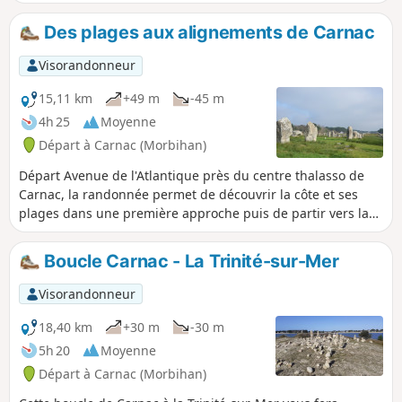
Des plages aux alignements de Carnac
Visorandonneur
15,11 km
+49 m
-45 m
4h 25
Moyenne
Départ à Carnac (Morbihan)
Départ Avenue de l'Atlantique près du centre thalasso de
Carnac, la randonnée permet de découvrir la côte et ses
plages dans une première approche puis de partir vers la
campagne et ses alignements, dolmens, cromlechs et
menhirs avant de retrouver les plages.
Boucle Carnac - La Trinité-sur-Mer
Visorandonneur
18,40 km
+30 m
-30 m
5h 20
Moyenne
Départ à Carnac (Morbihan)