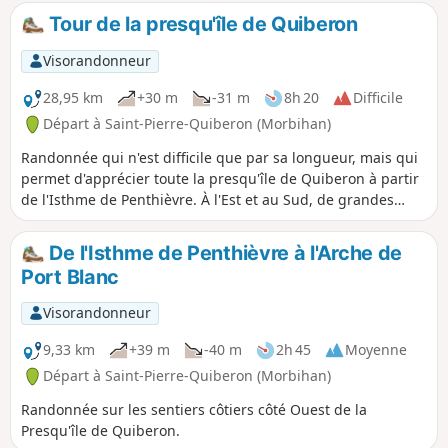
Tour de la presqu'île de Quiberon
Visorandonneur
28,95 km
+30 m
-31 m
8h 20
Difficile
Départ à Saint-Pierre-Quiberon (Morbihan)
Randonnée qui n'est difficile que par sa longueur, mais qui
permet d'apprécier toute la presqu'île de Quiberon à partir
de l'Isthme de Penthièvre. À l'Est et au Sud, de grandes
plages pour se baigner et de nombreux bars et restaurants
pour se rafraichir et se restaurer. La côte sauvage, à l'Ouest,
De l'Isthme de Penthièvre à l'Arche de
porte bien son nom avec ses découpages rocheux, ses
Port Blanc
multiples petites criques, ainsi que sa faune et sa flore à
préserver (zone de nidification d'espèces d'oiseaux rares en
Visorandonneur
Bretagne).
9,33 km
+39 m
-40 m
2h 45
Moyenne
Départ à Saint-Pierre-Quiberon (Morbihan)
Randonnée sur les sentiers côtiers côté Ouest de la
Presqu'île de Quiberon.