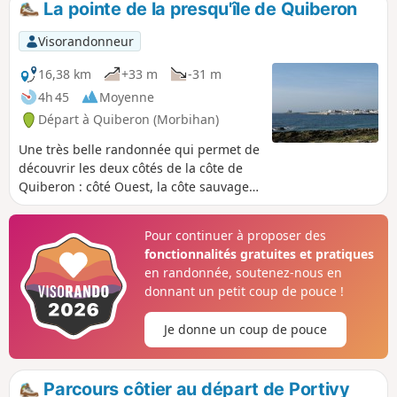
La pointe de la presqu'île de Quiberon
blanche vous guidera sur le bon chemin. Retrouvez les
points d’arrêt illustrés en cliquant sur le lien dans
Visorandonneur
"informations pratiques".
16,38 km
+33 m
-31 m
4h 45
Moyenne
Départ à Quiberon (Morbihan)
Une très belle randonnée qui permet de
découvrir les deux côtés de la côte de
Quiberon : côté Ouest, la côte sauvage,
côté Est la baie. Traversée de la grande
plage puis retour par Port Haliguen.
Pour continuer à proposer des
Après la grande plage, passer devant le
fonctionnalités gratuites et pratiques
centre de Thalassothérapie et aller
en randonnée, soutenez-nous en
jusqu'à la pointe du Conguel où, par
donnant un petit coup de pouce !
beau temps, on peut apercevoir au delà
du phare de la Teignouse les îles de
Je donne un coup de pouce
Houat et Hoedic.
Parcours côtier au départ de Portivy