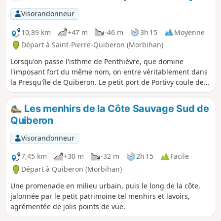
Visorandonneur
10,89 km
+47 m
-46 m
3h 15
Moyenne
Départ à Saint-Pierre-Quiberon (Morbihan)
Lorsqu'on passe l'isthme de Penthièvre, que domine
l'imposant fort du même nom, on entre véritablement dans
la Presqu'île de Quiberon. Le petit port de Portivy coule des
jours paisibles à mi-chemin du fort et de la Pointe du
Percho. C'est un excellent lieu de départ pour une balade
Les menhirs de la Côte Sauvage Sud de
entre la côte orientale où se sont établies les plus belles
Quiberon
villas, et la côte sauvage beaucoup plus rude.
Visorandonneur
7,45 km
+30 m
-32 m
2h 15
Facile
Départ à Quiberon (Morbihan)
Une promenade en milieu urbain, puis le long de la côte,
jalonnée par le petit patrimoine tel menhirs et lavoirs,
agrémentée de jolis points de vue.