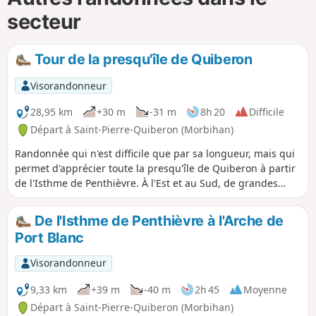
secteur
Tour de la presqu'île de Quiberon
Visorandonneur
28,95 km
+30 m
-31 m
8h 20
Difficile
Départ à Saint-Pierre-Quiberon (Morbihan)
Randonnée qui n'est difficile que par sa longueur, mais qui
permet d'apprécier toute la presqu'île de Quiberon à partir
de l'Isthme de Penthièvre. À l'Est et au Sud, de grandes
plages pour se baigner et de nombreux bars et restaurants
pour se rafraichir et se restaurer. La côte sauvage, à l'Ouest,
De l'Isthme de Penthièvre à l'Arche de
porte bien son nom avec ses découpages rocheux, ses
Port Blanc
multiples petites criques, ainsi que sa faune et sa flore à
préserver (zone de nidification d'espèces d'oiseaux rares en
Visorandonneur
Bretagne).
9,33 km
+39 m
-40 m
2h 45
Moyenne
Départ à Saint-Pierre-Quiberon (Morbihan)