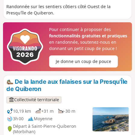
Randonnée sur les sentiers côtiers côté Ouest de la
Presqu'île de Quiberon.
Pour continuer à proposer des
fonctionnalités gratuites et pratiques
en randonnée, soutenez-nous en
donnant un petit coup de pouce !
Je donne un coup de pouce
De la lande aux falaises sur la Presqu'Île
de Quiberon
Collectivité territoriale
10,19 km
+31 m
-30 m
3h 00
Moyenne
Départ à Saint-Pierre-Quiberon
(Morbihan)