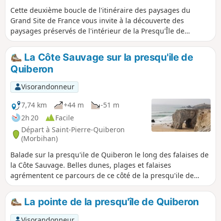
Cette deuxième boucle de l'itinéraire des paysages du
Grand Site de France vous invite à la découverte des
paysages préservés de l'intérieur de la Presqu'Île de
Quiberon, pour finir sur l'exceptionnelle côte sauvage. Tout
au long de ces 10 km de balade, une hirondelle de rivage
La Côte Sauvage sur la presqu'ile de
blanche vous guidera sur le bon chemin. Retrouvez les
Quiberon
points d’arrêt illustrés en cliquant sur le lien dans
"informations pratiques".
Visorandonneur
7,74 km
+44 m
-51 m
2h 20
Facile
Départ à Saint-Pierre-Quiberon
(Morbihan)
Balade sur la presqu'ile de Quiberon le long des falaises de
la Côte Sauvage. Belles dunes, plages et falaises
agrémentent ce parcours de ce côté de la presqu'ile de
Quiberon où la puissance de la mer s'exprime pleinement.
La pointe de la presqu'île de Quiberon
Visorandonneur