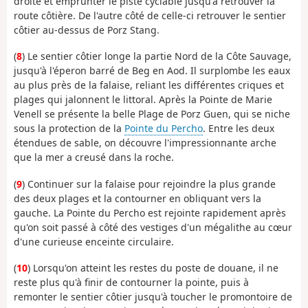
droite et emprunter le piste cyclable jusqu'à retrouver la
route côtière. De l'autre côté de celle-ci retrouver le sentier
côtier au-dessus de Porz Stang.
(
8
) Le sentier côtier longe la partie Nord de la Côte Sauvage,
jusqu'à l'éperon barré de Beg en Aod. Il surplombe les eaux
au plus près de la falaise, reliant les différentes criques et
plages qui jalonnent le littoral. Après la Pointe de Marie
Venell se présente la belle Plage de Porz Guen, qui se niche
sous la protection de la
Pointe du Percho
. Entre les deux
étendues de sable, on découvre l'impressionnante arche
que la mer a creusé dans la roche.
(
9
) Continuer sur la falaise pour rejoindre la plus grande
des deux plages et la contourner en obliquant vers la
gauche. La Pointe du Percho est rejointe rapidement après
qu'on soit passé à côté des vestiges d'un mégalithe au cœur
d'une curieuse enceinte circulaire.
(
10
) Lorsqu'on atteint les restes du poste de douane, il ne
reste plus qu'à finir de contourner la pointe, puis à
remonter le sentier côtier jusqu'à toucher le promontoire de