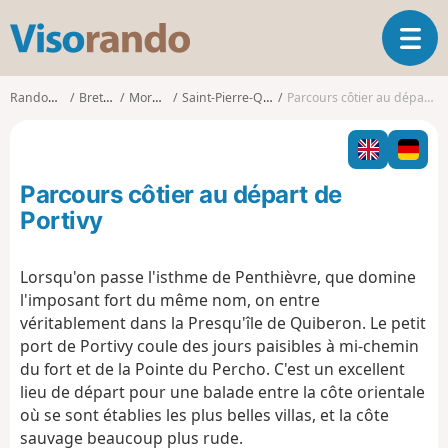
V
O
i
u
s
v
o
Randonnées
Bretagne
Morbihan
Saint-Pierre-Quiberon
Parcours côtier au départ de Portivy
r
r
i
a
r
n
l
d
Parcours côtier au départ de
a
o
n
Portivy
a
v
Lorsqu'on passe l'isthme de Penthièvre, que domine
i
l'imposant fort du même nom, on entre
g
a
véritablement dans la Presqu'île de Quiberon. Le petit
t
port de Portivy coule des jours paisibles à mi-chemin
i
du fort et de la Pointe du Percho. C'est un excellent
o
lieu de départ pour une balade entre la côte orientale
n
où se sont établies les plus belles villas, et la côte
sauvage beaucoup plus rude.