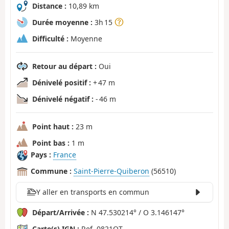
Distance :
10,89 km
Durée moyenne :
3h 15
Difficulté :
Moyenne
Retour au départ :
Oui
Dénivelé positif :
+ 47 m
Dénivelé négatif :
- 46 m
Point haut :
23 m
Point bas :
1 m
Pays :
France
Commune :
Saint-Pierre-Quiberon
(56510)
Y aller en transports en commun
Départ/Arrivée :
N 47.530214° / O 3.146147°
Carte(s) IGN :
Ref. 0821OT