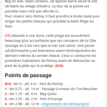
Beg en Aod. Selon certains, cet éperon barré serait le site
véritable du village d'Astérix. Le tour de la pointe est
possible mais n'est pas décrite ici.
Pour revenir vers Portivy, il faut prendre à droite toute puis
longer les petites falaises qui précède la belle Plage du
Foso.
(
11
) Adossée à une dune, cette plage est assurément
beaucoup plus accueillante que ses consœurs de la Côte
Sauvage où il est rare que la mer soit calme. Une pause
rafraîchissante y est bienvenue avant d'entreprendre les
derniers mètres du sentier littoral. Celui-ci contourne les
premières habitations de Portivy avant de déboucher au
pied de la jetée qui le protège. (
D/A
)
Points de passage
D/A
: km 0 - alt. 6 m - Port de Portivy
1
: km 0.72 - alt. 14 m - Passage à niveau du Tire-Bouchon
2
: km 1.75 - alt. 6 m - Beg Quilvi
3
: km 2.55 - alt. 2 m - Port d'Orange
4
: km 2.98 - alt. 12 m -
Alignements de Kerbourgnec