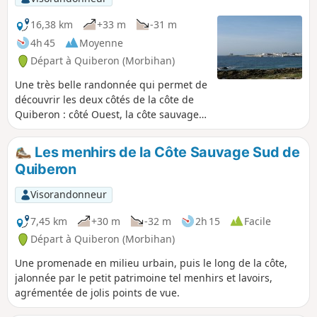
16,38 km
+33 m
-31 m
4h 45
Moyenne
Départ à Quiberon (Morbihan)
Une très belle randonnée qui permet de
découvrir les deux côtés de la côte de
Quiberon : côté Ouest, la côte sauvage,
côté Est la baie. Traversée de la grande
plage puis retour par Port Haliguen.
Les menhirs de la Côte Sauvage Sud de
Après la grande plage, passer devant le
Quiberon
centre de Thalassothérapie et aller
jusqu'à la pointe du Conguel où, par
Visorandonneur
beau temps, on peut apercevoir au delà
du phare de la Teignouse les îles de
7,45 km
+30 m
-32 m
2h 15
Facile
Houat et Hoedic.
Départ à Quiberon (Morbihan)
Une promenade en milieu urbain, puis le long de la côte,
jalonnée par le petit patrimoine tel menhirs et lavoirs,
agrémentée de jolis points de vue.