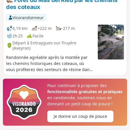
Forêt du Mas del Rieu par les chemins
Compostelle via le GR®65.
des coteaux
Visorandonneur
6,19 km
+222 m
-217 m
2h 25
Facile
Départ à Entraygues-sur-Truyère
(Aveyron)
Randonnée agréable après la montée par
les chemins historiques des coteaux, où
vous profiterez des senteurs de résine dans
la forêt de sapins. Vous admirerez aussi les
chapelles ainsi que l'architecture typique
Pour continuer à proposer des
des maisons à colombages.
fonctionnalités gratuites et pratiques
en randonnée, soutenez-nous en
donnant un petit coup de pouce !
Je donne un coup de pouce