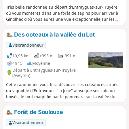
Très belle randonnée au départ d'Entraygues-sur-Truyère
où vous monterez dans une forêt de sapins pour arriver à
Ginolhac d'où vous aurez une vue exceptionnelle sur les
gorges de la Truyère, du Lot, ainsi que sur les plateaux de
l'Aubrac et les monts du Cantal.
Des coteaux à la vallée du Lot
Visorandonneur
10,95 km
+393 m
-391 m
4h 15
Moyenne
Départ à Entraygues-sur-Truyère
(Aveyron)
Cette randonnée vous fera découvrir les coteaux escarpés
du vignoble d'Entraygues "la Jolie" ainsi que ses coteaux
boisés, le tout magnifié par le panomara sur la vallée du
Lot.
Forêt de Soulouze
Visorandonneur