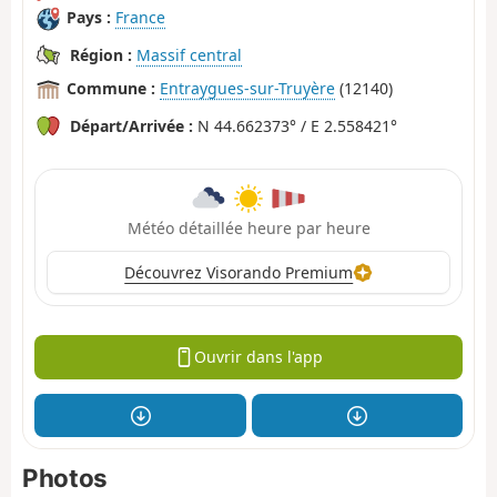
Pays :
France
Région :
Massif central
Commune :
Entraygues-sur-Truyère
(12140)
Départ/Arrivée :
N 44.662373° / E 2.558421°
Météo détaillée heure par heure
Découvrez Visorando Premium
Ouvrir dans l'app
Photos