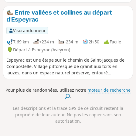
vallées du Lot et de la Truyère ainsi que sur les Monts du
Cantal et le Plateau de l'Aubrac. Remarque : cette liaison
Entre vallées et collines au départ
vous obligera, si vous n'enchainez pas à Entraygues, à
d'Espeyrac
positionner un véhicule ici et un véhicule pour le retour à
Espeyrac.
Visorandonneur
7,69 km
+234 m
-234 m
2h 50
Facile
Départ à Espeyrac (Aveyron)
Espeyrac est une étape sur le chemin de Saint-Jacques de
Compostelle. Village pittoresque de granit aux toits en
lauzes, dans un espace naturel préservé, entouré
d'anciennes châtaigneraies. Vous trouverez de quoi vous
rafraîchir, une épicerie, des gîtes et une auberge.
Pour plus de randonnées, utilisez notre
moteur de recherche
.
Les descriptions et la trace GPS de ce circuit restent la
propriété de leur auteur. Ne pas les copier sans son
autorisation.