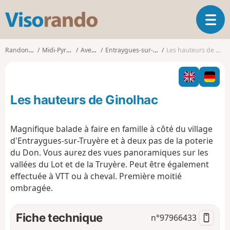
V
O
i
u
s
v
o
Randonnées
Midi-Pyrénées
Aveyron
Entraygues-sur-Truyère
Les hauteurs de Ginolhac
r
r
i
a
r
n
l
d
Les hauteurs de Ginolhac
a
o
n
a
Magnifique balade à faire en famille à côté du village
v
d'Entraygues-sur-Truyère et à deux pas de la poterie
i
du Don. Vous aurez des vues panoramiques sur les
g
vallées du Lot et de la Truyère. Peut être également
a
t
effectuée à VTT ou à cheval. Première moitié
i
ombragée.
o
n
Fiche technique
n°
97966433