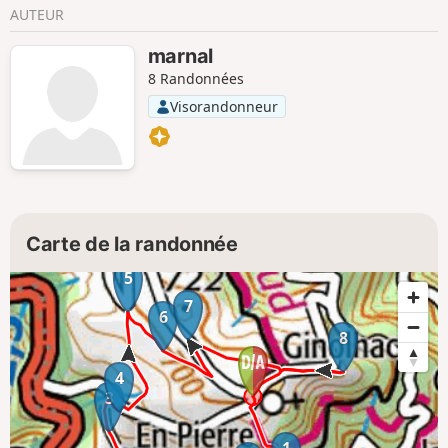
AUTEUR
marnal
8 Randonnées
Visorandonneur
Carte de la randonnée
5
7
6
8
4
3
1