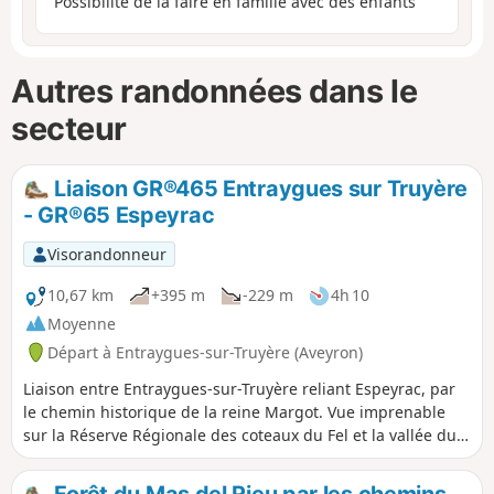
Possibilité de la faire en famille avec des enfants
Autres randonnées dans le
secteur
Liaison GR®465 Entraygues sur Truyère
- GR®65 Espeyrac
Visorandonneur
10,67 km
+395 m
-229 m
4h 10
Moyenne
Départ à Entraygues-sur-Truyère (Aveyron)
Liaison entre Entraygues-sur-Truyère reliant Espeyrac, par
le chemin historique de la reine Margot. Vue imprenable
sur la Réserve Régionale des coteaux du Fel et la vallée du
Lot, puis celle des Dazes. Espeyrac est la dernière étape
avant Conques, sur le chemin de Saint-Jacques de