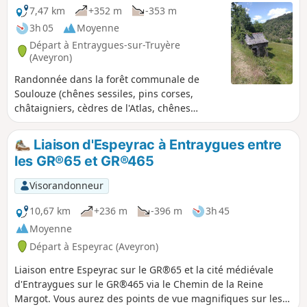
7,47 km
+352 m
-353 m
3h 05
Moyenne
Départ à Entraygues-sur-Truyère
(Aveyron)
Randonnée dans la forêt communale de
Soulouze (chênes sessiles, pins corses,
châtaigniers, cèdres de l'Atlas, chênes
rouges...) en passant par le hameau
abandonné de Fonfrège. Vous découvrirez
Liaison d'Espeyrac à Entraygues entre
une architecture locale comme les toitures
les GR®65 et GR®465
d'ardoises en écailles de poisson ou les murs
en pierres sèches avec leurs escaliers de
Visorandonneur
vignes. Itinéraire agréable sur la rive
gauche du Lot avec de nombreux points de
10,67 km
+236 m
-396 m
3h 45
vue sur la vallée et le village d'Entraygues-
Moyenne
sur-Truyère.
Départ à Espeyrac (Aveyron)
Liaison entre Espeyrac sur le GR®65 et la cité médiévale
d'Entraygues sur le GR®465 via le Chemin de la Reine
Margot. Vous aurez des points de vue magnifiques sur les