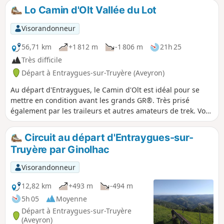
Lo Camin d'Olt Vallée du Lot
Visorandonneur
56,71 km
+1 812 m
-1 806 m
21h 25
Très difficile
Départ à Entraygues-sur-Truyère (Aveyron)
Au départ d'Entraygues, le Camin d'Olt est idéal pour se
mettre en condition avant les grands GR®. Très prisé
également par les traileurs et autres amateurs de trek. Vous
allez dominer la vallée, apprivoisée, du Lot. Entraygues et
son pays constituent un carrefour des voies de
Circuit au départ d'Entraygues-sur-
communication, entre les routes de l'Auvergne et la vallée
Truyère par Ginolhac
du Lot. En parcourant les versants raides, où le châtaignier
est très présent, et les pentes bien exposées qui accueillent
Visorandonneur
vignes et pâtures, vous découvrirez un pays aux multiples
contrastes, abritant de nombreux villages imprégnés
12,82 km
+493 m
-494 m
d'histoire.
5h 05
Moyenne
Départ à Entraygues-sur-Truyère
(Aveyron)