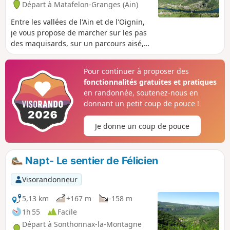
Départ à Matafelon-Granges (Ain)
Entre les vallées de l'Ain et de l'Oignin,
je vous propose de marcher sur les pas
des maquisards, sur un parcours aisé,
vous amenant successivement au
plateau de Chougeat, puis à celui de
Pour continuer à proposer des
Sonthonnax-la-Montagne.
fonctionnalités gratuites et pratiques
en randonnée, soutenez-nous en
donnant un petit coup de pouce !
Je donne un coup de pouce
Napt- Le sentier de Félicien
Visorandonneur
5,13 km
+167 m
-158 m
1h 55
Facile
Départ à Sonthonnax-la-Montagne