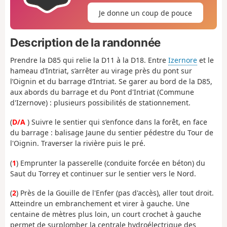
Je donne un coup de pouce
Description de la randonnée
Prendre la D85 qui relie la D11 à la D18. Entre
Izernore
et le
hameau d’Intriat, s’arrêter au virage près du pont sur
l’Oignin et du barrage d’Intriat. Se garer au bord de la D85,
aux abords du barrage et du Pont d'Intriat (Commune
d'Izernove) : plusieurs possibilités de stationnement.
(
D/A
) Suivre le sentier qui s’enfonce dans la forêt, en face
du barrage : balisage Jaune du sentier pédestre du Tour de
l'Oignin. Traverser la rivière puis le pré.
(
1
) Emprunter la passerelle (conduite forcée en béton) du
Saut du Torrey et continuer sur le sentier vers le Nord.
(
2
) Près de la Gouille de l'Enfer (pas d'accès), aller tout droit.
Atteindre un embranchement et virer à gauche. Une
centaine de mètres plus loin, un court crochet à gauche
permet de surplomber la centrale hydroélectrique des