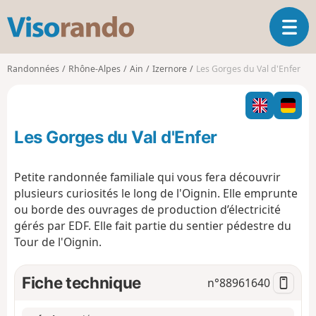
V
O
i
u
s
v
o
Randonnées
Rhône-Alpes
Ain
Izernore
Les Gorges du Val d'Enfer
r
r
i
a
r
n
l
d
Les Gorges du Val d'Enfer
a
o
n
a
Petite randonnée familiale qui vous fera découvrir
v
plusieurs curiosités le long de l'Oignin. Elle emprunte
i
ou borde des ouvrages de production d’électricité
g
gérés par EDF. Elle fait partie
du sentier pédestre du
a
t
Tour de l'Oignin.
i
o
Fiche technique
n°
88961640
n