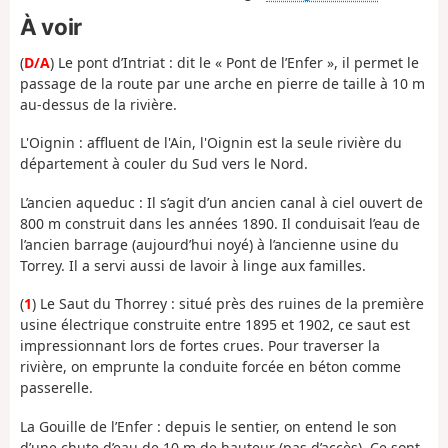
À voir
(
D/A
) Le pont d’Intriat : dit le « Pont de l’Enfer », il permet le
passage de la route par une arche en pierre de taille à 10 m
au-dessus de la rivière.
L'Oignin : affluent de l'Ain, l'Oignin est la seule rivière du
département à couler du Sud vers le Nord.
L’ancien aqueduc : Il s’agit d’un ancien canal à ciel ouvert de
800 m construit dans les années 1890. Il conduisait l’eau de
l’ancien barrage (aujourd’hui noyé) à l’ancienne usine du
Torrey. Il a servi aussi de lavoir à linge aux familles.
(
1
) Le Saut du Thorrey : situé près des ruines de la première
usine électrique construite entre 1895 et 1902, ce saut est
impressionnant lors de fortes crues. Pour traverser la
rivière, on emprunte la conduite forcée en béton comme
passerelle.
La Gouille de l’Enfer : depuis le sentier, on entend le son
d’une chute d’eau de 10 m de hauteur (pas d’accès). Ce sont