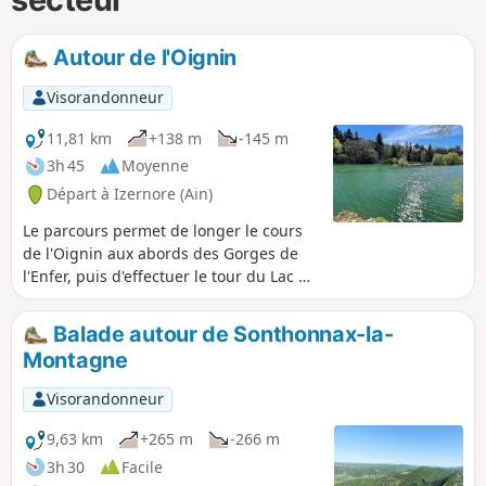
Autour de l'Oignin
Visorandonneur
11,81 km
+138 m
-145 m
3h 45
Moyenne
Départ à Izernore (Ain)
Le parcours permet de longer le cours
de l'Oignin aux abords des Gorges de
l'Enfer, puis d'effectuer le tour du Lac de
l'Oignin et le tout avec des paysages
plutôt sympathiques !
Balade autour de Sonthonnax-la-
Montagne
Visorandonneur
9,63 km
+265 m
-266 m
3h 30
Facile