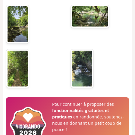
Pour continuer à proposer des
fonctionnalités gratuites et
pratiques
en randonnée, soutenez-
nous en donnant un petit coup de
pouce !