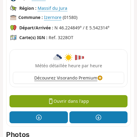
Région :
Massif du Jura
Commune :
Izernore
(01580)
Départ/Arrivée :
N 46.224849° / E 5.542314°
Carte(s) IGN :
Ref. 3228OT
Météo détaillée heure par heure
Découvrez Visorando Premium
Ouvrir dans l'app
Photos