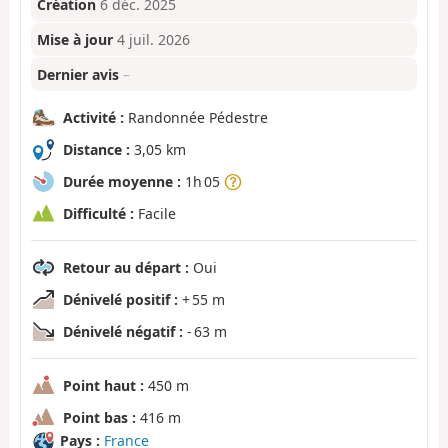
Création
6 déc. 2025
Mise à jour
4 juil. 2026
Dernier avis
–
Activité :
Randonnée Pédestre
Distance :
3,05 km
Durée moyenne :
1h 05
Difficulté :
Facile
Retour au départ :
Oui
Dénivelé positif :
+ 55 m
Dénivelé négatif :
- 63 m
Point haut :
450 m
Point bas :
416 m
Pays :
France