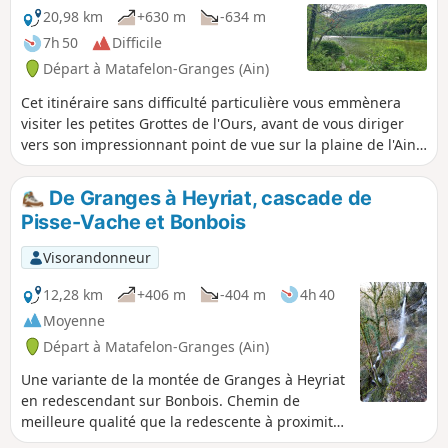
20,98 km
+630 m
-634 m
7h 50
Difficile
Départ à Matafelon-Granges (Ain)
Cet itinéraire sans difficulté particulière vous emmènera
visiter les petites Grottes de l'Ours, avant de vous diriger
vers son impressionnant point de vue sur la plaine de l'Ain,
en bordure de falaise, perché à 400 m au-dessus de la
rivière l'Ain. Le parcours continue ensuite à travers les
De Granges à Heyriat, cascade de
sublimes forêts et villages pour se rendre vers la Cascade
Pisse-Vache et Bonbois
de Pisse Vache que vous pourrez admirer en amont, en
aval, de face et de derrière. Le retour sur Granges se fait en
Visorandonneur
longeant les bords de l'Ain.
12,28 km
+406 m
-404 m
4h 40
Moyenne
Départ à Matafelon-Granges (Ain)
Une variante de la montée de Granges à Heyriat
en redescendant sur Bonbois. Chemin de
meilleure qualité que la redescente à proximité
de la chapelle. Cet itinéraire permet grâce à un