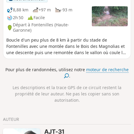
8,88 km
+97 m
-93 m
2h 50
Facile
Départ à Fontenilles (Haute-
Garonne)
Boucle d'un peu plus de 8 km à partir du stade de
Fontenilles avec une montée dans le Bois des Magnolias et
une descente puis une remontée dans le vallon où coule le
Ruisseau des Crabères pour revenir au stade. Le
propriétaire du bois des Magnolias a fermé l'ancien chemin
Pour plus de randonnées, utilisez notre
moteur de recherche
qui montait en bordure sud du bois et en contre partie,
.
nous autorise à utiliser un nouveau chemin qui serpente un
peu plus dans le bois.
Les descriptions et la trace GPS de ce circuit restent la
propriété de leur auteur. Ne pas les copier sans son
autorisation.
AUTEUR
AJT-31