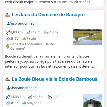
Petit circuit majoritairement sur routes goudronnées.
Les lacs du Domaine de Banayre
Visorandonneur
8,83 km
+12 m
-12 m
2h 35
Facile
Départ à Fontenilles (Haute-
Garonne)
Boucle au départ de la mairie en empruntant la voie
piétonne jusqu'au collège puis traversée du Banayre en
intérieur pour voir les lacs et retour en passant devant
château et le chemin des Starguets.
La Boule Bleue via le Bois de Bambous
Visorandonneur
13,33 km
+146 m
-142 m
4h 15
Moyenne