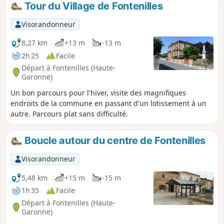
Tour du Village de Fontenilles
Visorandonneur
8,27 km
+13 m
-13 m
2h 25
Facile
Départ à Fontenilles (Haute-
Garonne)
Un bon parcours pour l'hiver, visite des magnifiques
endroits de la commune en passant d'un lotissement à un
autre. Parcours plat sans difficulté.
Boucle autour du centre de Fontenilles
Visorandonneur
5,48 km
+15 m
-15 m
1h 35
Facile
Départ à Fontenilles (Haute-
Garonne)