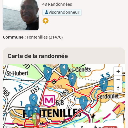
48 Randonnées
Visorandonneur
Commune :
Fontenilles (31470)
Carte de la randonnée
4
5
3
2
6
1
8
7