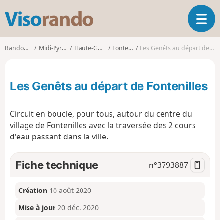
V
O
i
u
s
v
o
Randonnées
Midi-Pyrénées
Haute-Garonne
Fontenilles
Les Genêts au départ de Fontenilles
r
r
i
a
r
n
Les Genêts au départ de Fontenilles
l
d
a
o
n
Circuit en boucle, pour tous, autour du centre du
a
village de Fontenilles avec la traversée des 2 cours
v
d'eau passant dans la ville.
i
g
a
Fiche technique
n°
3793887
t
i
o
Création
10 août 2020
n
Mise à jour
20 déc. 2020