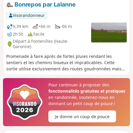
Bonrepos par Lalanne
Visorandonneur
9,39 km
+66 m
-66 m
2h 50
Facile
Départ à Fontenilles (Haute-
Garonne)
Promenade à faire après de fortes pluies rendant les
sentiers et les chemins boueux et impraticables. Cette
sortie utilise exclusivement des routes goudronnées mais
peu fréquentées pour la plupart.
Pour continuer à proposer des
fonctionnalités gratuites et pratiques
en randonnée, soutenez-nous en
donnant un petit coup de pouce !
Je donne un coup de pouce