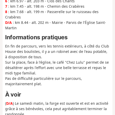
6
: km 6.97 - alt. 203 m - Clos des Chants
7
: km 7.45 - alt. 198 m - Chemin des Crabères
8
: km 7.68 - alt. 199 m - Passerelle sur le ruisseau des
Crabères
D/A
: km 8.44 - alt. 202 m - Mairie - Parvis de l'Église Saint-
Martin
Informations pratiques
En fin de parcours, vers les tennis extérieurs, à côté du Club
House des boulistes, il y a un robinet avec de l'eau potable,
à disposition de tous.
Sur la place, face à l'église, le café "Chez Lulu" permet de se
désaltérer après l'effort avec une belle terrasse et repas le
midi type familial.
Pas de difficulté particulière sur le parcours,
majoritairement plat.
À voir
(
D/A
) Le samedi matin, la forge est ouverte et est en activité
grâce à ses bénévoles, cela peut agréablement terminer la
randonnée.