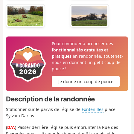
Pour continuer à proposer des
fonctionnalités gratuites et
pratiques
en randonnée, soutenez-
nous en donnant un petit coup de
pouce !
Je donne un coup de pouce
Description de la randonnée
Stationner sur le parvis de l'église de
Fontenilles
place
Sylvain Darlas.
(
D/A
) Passer derrière l'église puis emprunter la Rue des
Payroules pour rattraper le chemin des Starguets et le