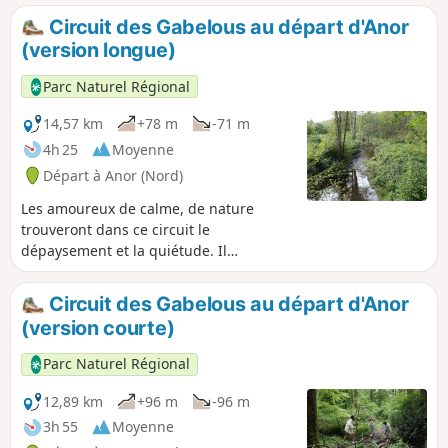
Circuit des Gabelous au départ d'Anor
(version longue)
Parc Naturel Régional
14,57 km
+78 m
-71 m
4h 25
Moyenne
Départ à Anor (Nord)
Les amoureux de calme, de nature
trouveront dans ce circuit le
dépaysement et la quiétude. Il
passeront deFrance en Belgique sans
toujours s’en apercevoir.
Circuit des Gabelous au départ d'Anor
(version courte)
Parc Naturel Régional
12,89 km
+96 m
-96 m
3h 55
Moyenne