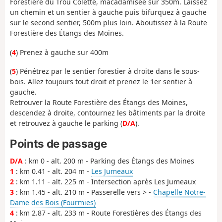
Forestière du Trou Colette, macadamisée sur 350m. Laissez
un chemin et un sentier à gauche puis bifurquez à gauche
sur le second sentier, 500m plus loin. Aboutissez à la Route
Forestière des Étangs des Moines.
(
4
) Prenez à gauche sur 400m
(
5
) Pénétrez par le sentier forestier à droite dans le sous-
bois. Allez toujours tout droit et prenez le 1er sentier à
gauche.
Retrouver la Route Forestière des Étangs des Moines,
descendez à droite, contournez les bâtiments par la droite
et retrouvez à gauche le parking (
D/A
).
Points de passage
D/A
: km 0 - alt. 200 m - Parking des Étangs des Moines
1
: km 0.41 - alt. 204 m -
Les Jumeaux
2
: km 1.11 - alt. 225 m - Intersection après Les Jumeaux
3
: km 1.45 - alt. 210 m - Passerelle vers > -
Chapelle Notre-
Dame des Bois (Fourmies)
4
: km 2.87 - alt. 233 m - Route Forestières des Étangs des