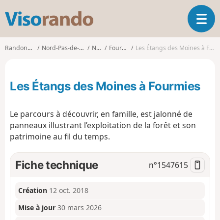
V
O
i
u
s
v
o
Randonnées
Nord-Pas-de-Calais
Nord
Fourmies
Les Étangs des Moines à Fourmies
r
r
i
a
r
n
Les Étangs des Moines à Fourmies
l
d
a
o
n
Le parcours à découvrir, en famille, est jalonné de
a
panneaux illustrant l’exploitation de la forêt et son
v
patrimoine au fil du temps.
i
g
a
Fiche technique
n°
1547615
t
i
o
Création
12 oct. 2018
n
Mise à jour
30 mars 2026