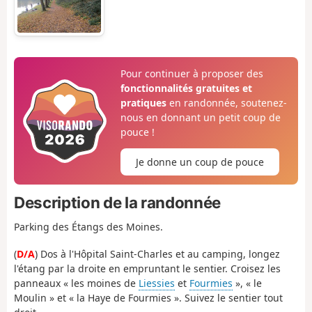
Pour continuer à proposer des
fonctionnalités gratuites et
pratiques
en randonnée, soutenez-
nous en donnant un petit coup de
pouce !
Je donne un coup de pouce
Description de la randonnée
Parking des Étangs des Moines.
(
D/A
) Dos à l'Hôpital Saint-Charles et au camping, longez
l'étang par la droite en empruntant le sentier. Croisez les
panneaux « les moines de
Liessies
et
Fourmies
», « le
Moulin » et « la Haye de Fourmies ». Suivez le sentier tout