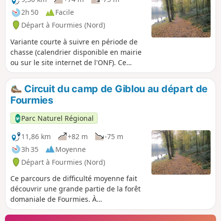
2h 50
Facile
Départ à Fourmies (Nord)
Variante courte à suivre en période de
chasse (calendrier disponible en mairie
ou sur le site internet de l'ONF). Ce
parcours fait découvrir une grande
partie de la Forêt Domaniale de
Circuit du camp de Giblou au départ de
Fourmies.
Fourmies
Parc Naturel Régional
11,86 km
+82 m
-75 m
3h 35
Moyenne
Départ à Fourmies (Nord)
Ce parcours de difficulté moyenne fait
découvrir une grande partie de la forêt
domaniale de Fourmies. À
n'entreprendre qu'hors période de
chasse.