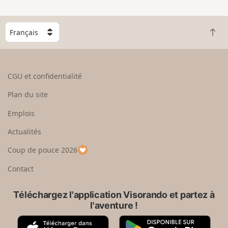
n
g
C
r
R
h
a
e
o
n
t
i
d
o
s
CGU et confidentialité
u
i
r
s
Plan du site
e
s
n
e
Emplois
h
z
Actualités
a
u
u
n
Coup de pouce 2026
t
p
a
Contact
y
s
Téléchargez l'application Visorando et partez à
l'aventure !
A
G