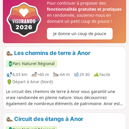
Pour continuer à proposer des
fonctionnalités gratuites et pratiques
en randonnée, soutenez-nous en
donnant un petit coup de pouce !
Je donne un coup de pouce
Les chemins de terre à Anor
Parc Naturel Régional
8,03 km
+60 m
-64 m
2h 30
Facile
Départ à Anor (Nord)
Le circuit des chemins de terre à Anor vous garantit une
vraie randonnée en pleine nature. Vous découvrirez
également de nombreux éléments de patrimoine. Anor est
réputée pour sa richesse en chapelles et oratoires.
Circuit des étangs à Anor