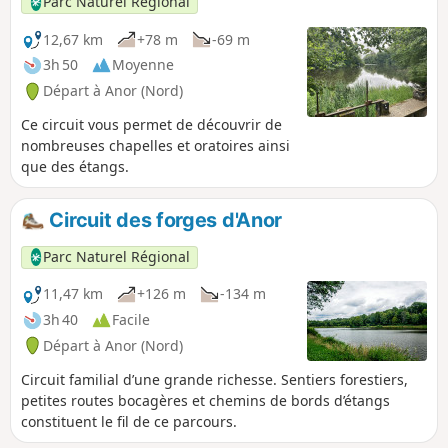
Parc Naturel Régional
12,67 km
+78 m
-69 m
3h 50
Moyenne
Départ à Anor (Nord)
Ce circuit vous permet de découvrir de
nombreuses chapelles et oratoires ainsi
que des étangs.
Circuit des forges d'Anor
Parc Naturel Régional
11,47 km
+126 m
-134 m
3h 40
Facile
Départ à Anor (Nord)
Circuit familial d’une grande richesse. Sentiers forestiers,
petites routes bocagères et chemins de bords d’étangs
constituent le fil de ce parcours.