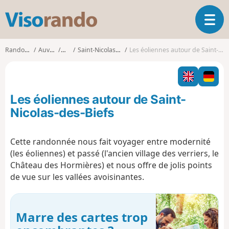
V
O
i
u
s
v
o
Randonnées
Auvergne
Allier
Saint-Nicolas-des-Biefs
Les éoliennes autour de Saint-Nicolas-des-Biefs
r
r
i
a
r
n
l
d
Les éoliennes autour de Saint-
a
o
n
Nicolas-des-Biefs
a
v
Cette randonnée nous fait voyager entre modernité
i
(les éoliennes) et passé (l'ancien village des verriers, le
g
a
Château des Hormières) et nous offre de jolis points
t
de vue sur les vallées avoisinantes.
i
o
n
Marre des cartes trop