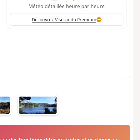
Météo détaillée heure par heure
Découvrez Visorando Premium
oser des
fonctionnalités gratuites et pratiques
en