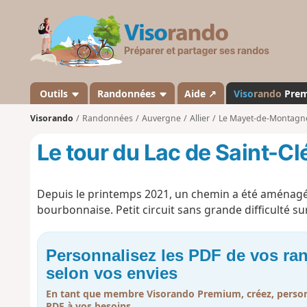
V
i
s
o
r
a
Outils
Randonnées
Aide ↗
Viso
rando
Pre
n
Visorando
Randonnées
Auvergne
Allier
Le Mayet-de-Montagn
d
o
Le tour du Lac de Saint-C
Depuis le printemps 2021, un chemin a été aménagé po
bourbonnaise. Petit circuit sans grande difficulté 
Personnalisez les PDF de vos r
selon vos envies
En tant que membre Visorando Premium, créez, person
PDF à vos besoins