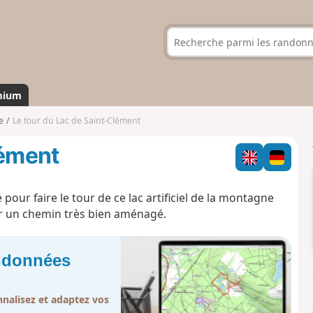
mium
e
Le tour du Lac de Saint-Clément
lément
ur faire le tour de ce lac artificiel de la montagne
sur un chemin très bien aménagé.
andonnées
nalisez et adaptez vos