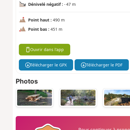
Dénivelé négatif :
- 47 m
Point haut :
490 m
Point bas :
451 m
Ouvrir dans l'app
Télécharger le GPX
Télécharger le PDF
Photos
Pour continuer à prop