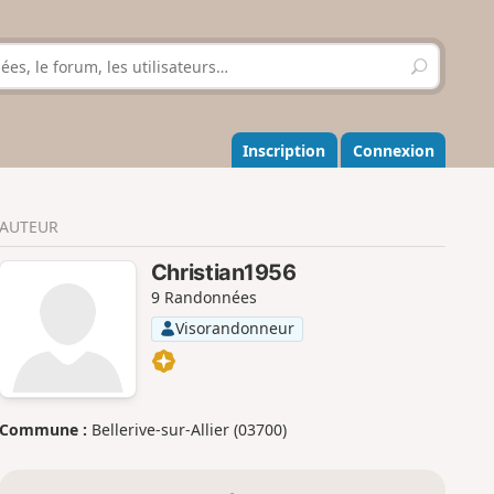
R
e
c
h
e
Inscription
Connexion
r
c
h
AUTEUR
e
r
Christian1956
9 Randonnées
Visorandonneur
Commune :
Bellerive-sur-Allier (03700)