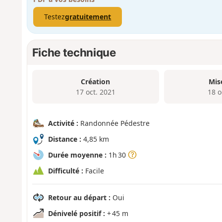
Testez
gratuitement
Fiche technique
Création
Mis
17 oct. 2021
18 o
Activité :
Randonnée Pédestre
Distance :
4,85 km
Durée moyenne :
1h 30
Difficulté :
Facile
Retour au départ :
Oui
Dénivelé positif :
+ 45 m