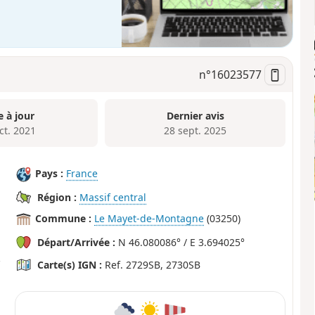
n°
16023577
e à jour
Dernier avis
ct. 2021
28 sept. 2025
Pays :
France
Région :
Massif central
Commune :
Le Mayet-de-Montagne
(03250)
Départ/Arrivée :
N 46.080086° / E 3.694025°
Carte(s) IGN :
Ref. 2729SB, 2730SB