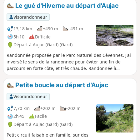
Ventoux, le Massif du Tanargue et, plus
Le gué d'Hiverne au départ d'Aujac
proche, la Plaine de Berrias. Des terrains
variés pour cette randonnée assez
Visorandonneur
exigeante.
13,18 km
+490 m
-491 m
5h 10
Difficile
Départ à Aujac (Gard) (Gard)
Randonnée proposée par le Parc Naturel des Cévennes. J'ai
inversé le sens de la randonnée pour éviter une fin de
parcours en forte côte, et très chaude. Randonnée à
effectuer en période sèche, car le gué est large et pas du
tout aménagé (Un câble ne serait pas inutile). Je l'ai traversé
Petite boucle au départ d'Aujac
l'an dernier sans trop de problème, mais cette année (2024,
début juin), j'ai préféré déchausser). L'accès au gué est
Visorandonneur
assez difficile à cause des arbres déracinés mais le balisage
Jaune est correct et l'on s'en sort sans trop de mal.
7,70 km
+202 m
-202 m
2h 45
Facile
Départ à Aujac (Gard) (Gard)
Petit circuit faisable en famille, sur des