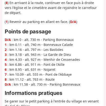
(
8
) En arrivant à la route, continuer en face puis à droite
vers l'église et le cimetière avant de rejoindre le carrefour
de départ.
(
1
) Revenir au parking en allant en face. (
D/A
)
Points de passage
D/A
: km 0 - alt. 730 m - Parking Bonnevaux
1
: km 0.11 - alt. 740 m - Bonnevaux Calade
2
: km 1.16 - alt. 797 m - Les Bastides
3
: km 3.18 - alt. 943 m - La Garde de Dieu
4
: km 4.33 - alt. 927 m - Menhir de Cessenades
5
: km 6.86 - alt. 911 m - Font de l'Aille
6
: km 8.95 - alt. 631 m - Nojaret
7
: km 10.09 - alt. 555 m - Pont de l'Abbaye
8
: km 11.12 - alt. 763 m - Route
D/A
: km 11.58 - alt. 730 m - Parking Bonnevaux
Informations pratiques
Se garer sur le petit parking à l'entrée du village en venant