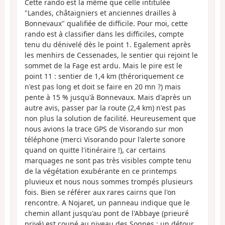
Cette rando est la même que celle intitulée
"Landes, châtaigniers et anciennes drailles à
Bonnevaux" qualifiée de difficile. Pour moi, cette
rando est à classifier dans les difficiles, compte
tenu du dénivelé dès le point 1. Egalement après
les menhirs de Cessenades, le sentier qui rejoint le
sommet de la Fage est ardu. Mais le pire est le
point 11 : sentier de 1,4 km (théroriquement ce
n'est pas long et doit se faire en 20 mn ?) mais
pente à 15 % jusqu'à Bonnevaux. Mais d'après un
autre avis, passer par la route (2,4 km) n'est pas
non plus la solution de facilité. Heureusement que
nous avions la trace GPS de Visorando sur mon
téléphone (merci Visorando pour l'alerte sonore
quand on quitte l'itinéraire !), car certains
marquages ne sont pas très visibles compte tenu
de la végétation exubérante en ce printemps
pluvieux et nous nous sommes trompés plusieurs
fois. Bien se référer aux rares cairns que l'on
rencontre. A Nojaret, un panneau indique que le
chemin allant jusqu'au pont de l'Abbaye (prieuré
privé) est coupé au niveau des Sognes : un détour