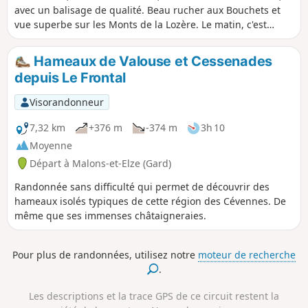
avec un balisage de qualité. Beau rucher aux Bouchets et
vue superbe sur les Monts de la Lozère. Le matin, c'est
(relativement) frais.Possibilité d'agrémenter la balade avec
un repas au petit restaurant, face à l'église (fermé le
Hameaux de Valouse et Cessenades
mercredi).
depuis Le Frontal
Visorandonneur
7,32 km
+376 m
-374 m
3h 10
Moyenne
Départ à Malons-et-Elze (Gard)
Randonnée sans difficulté qui permet de découvrir des
hameaux isolés typiques de cette région des Cévennes. De
même que ses immenses châtaigneraies.
Pour plus de randonnées, utilisez notre
moteur de recherche
.
Les descriptions et la trace GPS de ce circuit restent la