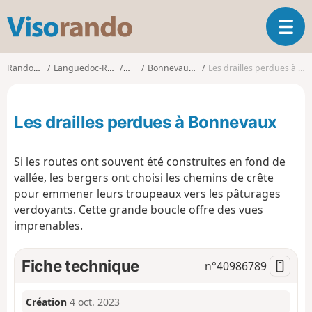
V
O
i
u
s
v
o
Randonnées
Languedoc-Roussillon
Gard
Bonnevaux (Gard)
Les drailles perdues à Bonnevaux
r
r
i
a
r
n
Les drailles perdues à Bonnevaux
l
d
a
o
n
Si les routes ont souvent été construites en fond de
a
vallée, les bergers ont choisi les chemins de crête
v
pour emmener leurs troupeaux vers les pâturages
i
g
verdoyants. Cette grande boucle offre des vues
a
imprenables.
t
i
Fiche technique
n°
40986789
o
n
Création
4 oct. 2023