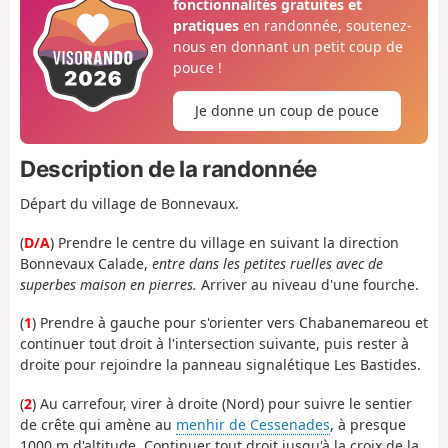
fonctionnalités gratuites et
pratiques
en randonnée, soutenez-
nous en donnant un petit coup de
pouce !
Je donne un coup de pouce
Description de la randonnée
Départ du village de Bonnevaux.
(
D/A
) Prendre le centre du village en suivant la direction
Bonnevaux Calade,
entre dans les petites ruelles avec de
superbes maison en pierres.
Arriver au niveau d'une fourche.
(
1
) Prendre à gauche pour s'orienter vers Chabanemareou et
continuer tout droit à l'intersection suivante, puis rester à
droite pour rejoindre la panneau signalétique Les Bastides.
(
2
) Au carrefour, virer à droite (Nord) pour suivre le sentier
de crête qui amène au
menhir de Cessenades
, à presque
1000 m d'altitude. Continuer tout droit jusqu'à la croix de la