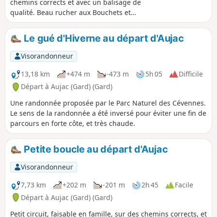
chemins corrects et avec un balisage de
qualité. Beau rucher aux Bouchets et
vue superbe sur les Monts de la Lozère.
Le matin c'est (relativement) frais.
Le gué d'Hiverne au départ d'Aujac
Possibilité d'agrémenter la balade avec
un repas au petit restaurant face à
Visorandonneur
l'église (fermé le mercredi). On a jeté un
coup d'œil au menu, en passant, et on a
13,18 km
+474 m
-473 m
5h 05
Difficile
bien fait de s'y arrêter !
Départ à Aujac (Gard) (Gard)
Une randonnée proposée par le Parc Naturel des Cévennes.
Le sens de la randonnée a été inversé pour éviter une fin de
parcours en forte côte, et très chaude.
Petite boucle au départ d'Aujac
Visorandonneur
7,73 km
+202 m
-201 m
2h 45
Facile
Départ à Aujac (Gard) (Gard)
Petit circuit, faisable en famille, sur des chemins corrects, et