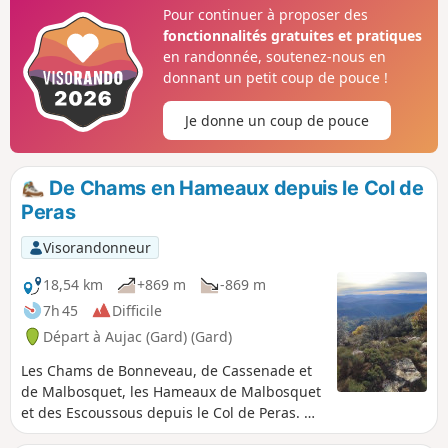
Pour continuer à proposer des
fonctionnalités gratuites et pratiques
en randonnée, soutenez-nous en
donnant un petit coup de pouce !
Je donne un coup de pouce
De Chams en Hameaux depuis le Col de
Peras
Visorandonneur
18,54 km
+869 m
-869 m
7h 45
Difficile
Départ à Aujac (Gard) (Gard)
Les Chams de Bonneveau, de Cassenade et
de Malbosquet, les Hameaux de Malbosquet
et des Escoussous depuis le Col de Peras. De
belles vues sur les Cévennes, les Alpes, le