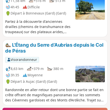
11,58 km
+516 m
-513 m
4h 45
Difficile
Départ à Bonnevaux (Gard) (Gard)
Partez à la découverte d'anciennes
drailles (chemins de transhumance des
troupeaux) sur des plateaux arides,
battus par les vents. Des châtaigniers
(presque) partout, des genêts un peu
L'Étang du Serre d’Aubrias depuis le Col
plus haut et puis des landes d'altitude
de Péras
couvertes de bruyères et de pins, voilà
le programme de cette randonnée! Ainsi
Visorandonneur
que de magnifiques points de vue sur
les environs. Pas mal de cailloux aussi
8,63 km
+379 m
-380 m
dans les montées (jusqu'à la jonction
3h 35
Moyenne
avec le GRP® 4) et les descentes -
Départ à Aujac (Gard) (Gard)
spéciale attention entre (8) et (9).
Randonnée en aller-retour dont une bonne partie se fait en
crête offrant de magnifiques panoramas sur les sommets
des Cévennes gardoises et des Monts d’Ardèche. Trajet sur
les GRP® Haute Vallée de la Cèze et le Cévenol.