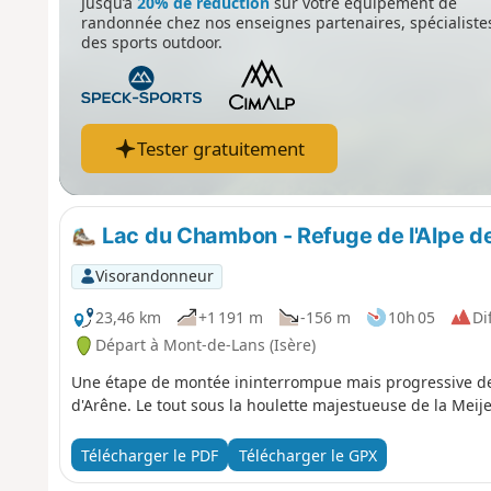
Jusqu’à
20% de réduction
sur votre équipement de
randonnée chez nos enseignes partenaires, spécialiste
des sports outdoor.
Tester gratuitement
Lac du Chambon - Refuge de l'Alpe de 
Visorandonneur
23,46 km
+1 191 m
-156 m
10h 05
Dif
Départ à Mont-de-Lans (Isère)
Une étape de montée ininterrompue mais progressive dep
d'Arêne. Le tout sous la houlette majestueuse de la Meije
Télécharger le PDF
Télécharger le GPX