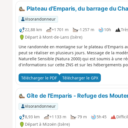
Plateau d'Emparis, du barrage du Ch
Visorandonneur
22,88 km
+1 701 m
-1 257 m
10h
Très
Départ à Mont-de-Lans (Isère)
Une randonnée en montagne sur le plateau d'Emparis av
peut se réaliser en plusieurs jours. Message de la modér
Naturelle Sensible (Natura 2000) qui est soumis à une r
d'informations sur cette ZNS et sur les hébergements pos
Télécharger le PDF
Télécharger le GPX
Gîte de l'Emparis - Refuge des Moute
Visorandonneur
8,93 km
+1 133 m
-79 m
5h 45
Diffici
Départ à Mizoën (Isère)