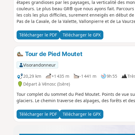
étapes grandioses par les paysages, la verticalité des monta
couleurs. Le plus beau GR® que nous ayons fait. Parcours 
les cols les plus difficiles, surement enneigés en début de
Pas de la Cavale, de la Valette, Vallonpierre et de La Vaurz
Télécharger le PDF
Télécharger le GPX
Tour de Pied Moutet
Visorandonneur
20,29 km
+1 435 m
-1 441 m
9h 55
Très
Départ à Vénosc (Isère)
Tour complet du sommet du Pied Moutet. Points de vue sur
glaciers. Le chemin traverse des alpages, des forêts et de
Télécharger le PDF
Télécharger le GPX