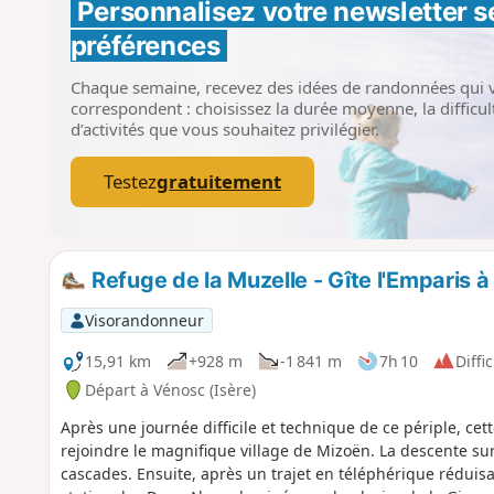
Personnalisez votre newsletter 
s
préférences
Chaque semaine, recevez des idées de randonnées qui 
correspondent : choisissez la durée moyenne, la difficult
d’activités que vous souhaitez privilégier.
Testez
gratuitement
Refuge de la Muzelle - Gîte l'Emparis 
Visorandonneur
15,91 km
+928 m
-1 841 m
7h 10
Diffic
Départ à Vénosc (Isère)
Après une journée difficile et technique de ce périple, cet
rejoindre le magnifique village de Mizoën. La descente su
cascades. Ensuite, après un trajet en téléphérique réduisan