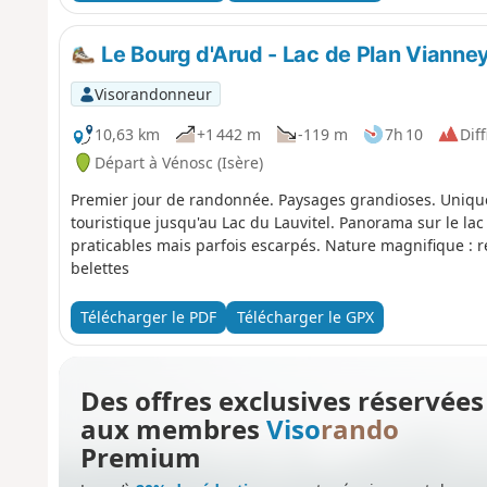
Le Bourg d'Arud - Lac de Plan Vianne
Visorandonneur
10,63 km
+1 442 m
-119 m
7h 10
Diff
Départ à Vénosc (Isère)
Premier jour de randonnée. Paysages grandioses. Uniqu
touristique jusqu'au Lac du Lauvitel. Panorama sur le lac 
praticables mais parfois escarpés. Nature magnifique : 
belettes
Télécharger le PDF
Télécharger le GPX
Des offres exclusives réservées
aux membres
Viso
rando
Premium