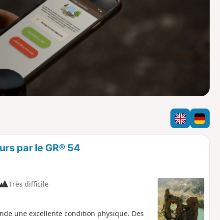
o
a
i
m
p
ours par le GR® 54
Très difficile
mande une excellente condition physique. Des