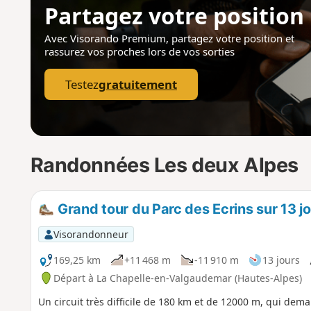
Partagez votre position
Avec Visorando Premium, partagez votre position
et
rassurez vos proches lors de vos sorties
Testez
gratuitement
Randonnées Les deux Alpes
Grand tour du Parc des Ecrins sur 13 j
Visorandonneur
169,25 km
+11 468 m
-11 910 m
13 jours
Départ à La Chapelle-en-Valgaudemar (Hautes-Alpes)
Un circuit très difficile de 180 km et de 12000 m, qui de