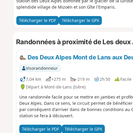
station des Deux Alpes dominée par le glacier de la Girose
splendide village de Mizoën et son Gîte l'Emparis.
Télécharger le PDF
Télécharger le GPX
Randonnées à proximité de Les deux
Des Deux Alpes Mont de Lans aux Deu
Visorandonneur
7,04 km
+275 m
-219 m
2h 50
Facile
Départ à Mont-de-Lans (Isère)
Une randonnée facile pour se mettre en jambes et profit
Deux Alpes. Dans ce sens, le circuit permet de bénéficier 
par conséquent d'arriver dans de bonnes conditions au C
station se fera à découvert.
Télécharger le PDF
Télécharger le GPX