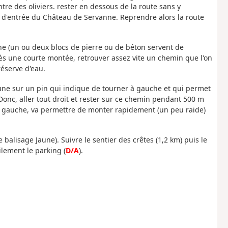
re des oliviers. rester en dessous de la route sans y
l d'entrée du Château de Servanne. Reprendre alors la route
che (un ou deux blocs de pierre ou de béton servent de
rès une courte montée, retrouver assez vite un chemin que l'on
réserve d'eau.
une sur un pin qui indique de tourner à gauche et qui permet
 Donc, aller tout droit et rester sur ce chemin pendant 500 m
 la gauche, va permettre de monter rapidement (un peu raide)
le balisage Jaune). Suivre le sentier des crêtes (1,2 km) puis le
lement le parking (
D/A
).