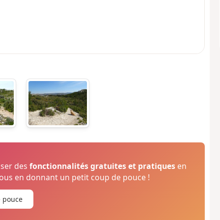
oser des
fonctionnalités gratuites et pratiques
en
us en donnant un petit coup de pouce !
e pouce