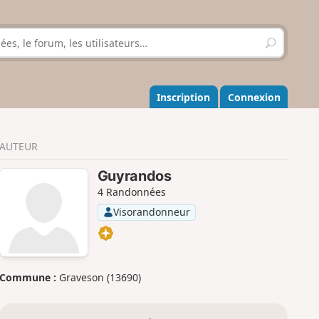
R
e
c
h
e
Inscription
Connexion
r
c
h
AUTEUR
e
r
Guyrandos
4 Randonnées
Visorandonneur
Commune :
Graveson (13690)