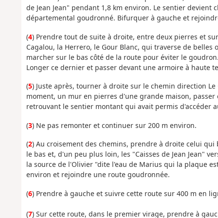
de Jean Jean" pendant 1,8 km environ. Le sentier devient c
départemental goudronné. Bifurquer à gauche et rejoindre
(
4
) Prendre tout de suite à droite, entre deux pierres et s
Cagalou, la Herrero, le Gour Blanc, qui traverse de belles 
marcher sur le bas côté de la route pour éviter le goudro
Longer ce dernier et passer devant une armoire à haute te
(
5
) Juste après, tourner à droite sur le chemin direction 
moment, un mur en pierres d'une grande maison, passer de
retrouvant le sentier montant qui avait permis d'accéder au
(
3
) Ne pas remonter et continuer sur 200 m environ.
(
2
) Au croisement des chemins, prendre à droite celui qui 
le bas et, d'un peu plus loin, les "Caisses de Jean Jean" ve
la source de l'Olivier "dite l'eau de Marius qui la plaque e
environ et rejoindre une route goudronnée.
(
6
) Prendre à gauche et suivre cette route sur 400 m en lig
(
7
) Sur cette route, dans le premier virage, prendre à gau