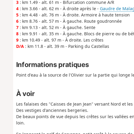
3
: km 1.49 - alt. 61 m - Bifurcation commune A/R
4
: km 3.66 - alt. 62 m - À droite après le -
Gaudre de Malaga 
5
: km 4.48 - alt. 76 m - À droite. Armoire à haute tension
6
: km 8.76 - alt. 57 m - À gauche. Route goudronnée
7
: km 9.13 - alt. 52 m - À gauche. Sente
8
: km 9.91 - alt. 35 m - À gauche. Blocs de pierre ou de bé
9
: km 10.49 - alt. 97 m - À droite. Les crêtes
D/A
: km 11.8 - alt. 39 m - Parking du Castellas
Informations pratiques
Point d'eau à la source de l'Olivier sur la partie qui longe le
À voir
Les falaises des "Caisses de Jean Jean" versant Nord et les
Des vestiges d'anciennes bergeries.
De beaux points de vue depuis les crêtes sur les vallées env
loin.