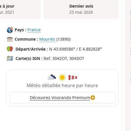
e à jour
Dernier avis
vr. 2021
25 mai 2026
Pays :
France
Commune :
Mouriès
(13890)
Départ/Arrivée :
N 43.698586° / E 4.882828°
Carte(s) IGN :
Ref. 3042OT, 3043OT
Météo détaillée heure par heure
Découvrez Visorando Premium