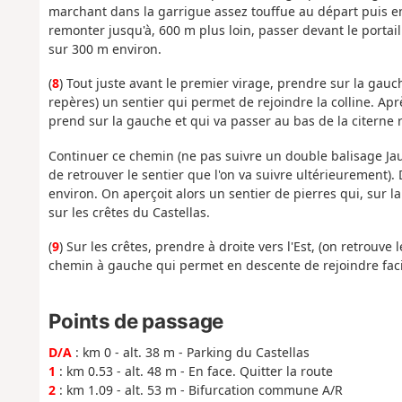
marchant dans la garrigue assez touffue au départ puis ent
remonter jusqu'à, 600 m plus loin, passer devant le portai
sur 300 m environ.
(
8
) Tout juste avant le premier virage, prendre sur la gau
repères) un sentier qui permet de rejoindre la colline. Ap
prend sur la gauche et qui va passer au bas de la citerne 
Continuer ce chemin (ne pas suivre un double balisage Ja
de retrouver le sentier que l'on va suivre ultérieurement).
environ. On aperçoit alors un sentier de pierres qui, sur
sur les crêtes du Castellas.
(
9
) Sur les crêtes, prendre à droite vers l'Est, (on retrouve 
chemin à gauche qui permet en descente de rejoindre faci
Points de passage
D/A
: km 0 - alt. 38 m - Parking du Castellas
1
: km 0.53 - alt. 48 m - En face. Quitter la route
2
: km 1.09 - alt. 53 m - Bifurcation commune A/R