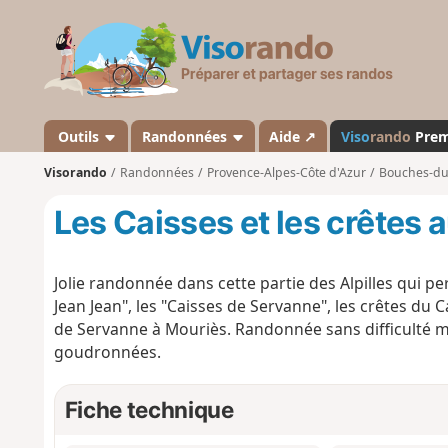
V
i
s
o
r
a
Outils
Randonnées
Aide ↗
Viso
rando
Pre
n
Visorando
Randonnées
Provence-Alpes-Côte d'Azur
Bouches-d
d
o
Les Caisses et les crêtes
Jolie randonnée dans cette partie des Alpilles qui p
Jean Jean", les "Caisses de Servanne", les crêtes du C
de Servanne à Mouriès. Randonnée sans difficulté m
goudronnées.
Fiche technique