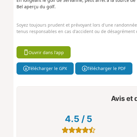
En longeant le golf de Servanne, petit arrêt à la source de l'
Bel aperçu du golf.
Soyez toujours prudent et prévoyant lors d'une randonnée. 
tenus responsables en cas d'accident ou de désagrément q
Ouvrir dans l'app
Télécharger le GPX
Télécharger le PDF
Avis et
4.5
/
5