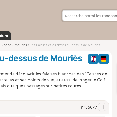
mium
u-Rhône
Mouriès
Les Caisses et les crêtes au-dessus de Mouriès
 au-dessus de Mouriès
ermet de découvrir les falaises blanches des "Caisses de
astellas et ses points de vue, et aussi de longer le Golf
ais quelques passages sur petites routes
n°
85677