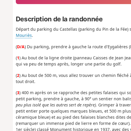
Description de la randonnée
Départ du parking du Castellas (parking du Pin de la Fée) 
Mouriès
.
(
D/A
) Du parking, prendre à gauche la route d'Eygalières 
(
1
) Au bout de la ligne droite (panneau Caisses de Jean Je
qui va peu de temps après, longer une partie du golf.
(
2
) Au bout de 500 m, vous allez trouver un chemin fléché à 
tout droit.
(
3
) 400 m après on se rapproche des petites falaises qui s
petit parking, prendre à gauche, à 90° un sentier non bali
peu plus isolé que les autres sert de repère).
Grimper à travers 
petit entier porte quelques marques bleues, et 500 m plus 
céramique bleue) et au pied des falaises blanches dites de
(remarquer un immense pied de lierre en forme de cœur). 
1er siècle) classé Monument historique en 1937, avec des v