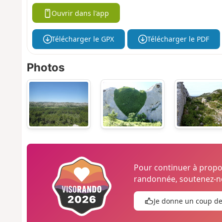
Ouvrir dans l'app
Télécharger le GPX
Télécharger le PDF
Photos
Pour continuer à prop
randonnée, soutenez-no
Je donne un coup d