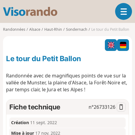
V
O
i
u
s
v
o
Randonnées
Alsace
Haut-Rhin
Sondernach
Le tour du Petit Ballon
r
r
i
a
r
n
l
d
Le tour du Petit Ballon
a
o
n
a
Randonnée avec de magnifiques points de vue sur la
v
vallée de Munster, la plaine d'Alsace, la Forêt-Noire et,
i
par temps clair, le Jura et les Alpes !
g
a
t
Fiche technique
n°
26733126
i
o
n
Création
11 sept. 2022
Mise à jour
17 nov. 2022