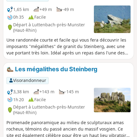
bois et prairies, vignobles et montagne, vous emmèneront
jusqu’au village de Soultzmatt, en passant par Wintzfelden
1,65 km
+49 m
-49 m
et Osenbach, sans oublier une petite halte sur le site
0h 35
Facile
remarquable des vestiges du Couvent de Schwartzenthann.
Départ à Luttenbach-près-Munster
(Haut-Rhin)
Une randonnée courte et facile qui vous fera découvrir les
imposants "mégalithes" de granit du Steinberg, avec une
vue portant très loin. Idéal après un repas dans l'une des
ferme-auberge situées près du Petit Ballon.
Les mégalithes du Steinberg
Visorandonneur
3,38 km
+143 m
-145 m
1h 20
Facile
Départ à Luttenbach-près-Munster
(Haut-Rhin)
Promenade panoramique au milieu de sculpturaux amas
rocheux, témoins du passé ancien du massif vosgien. Ce
site est également célèbre pour être un haut lieu vibratoire