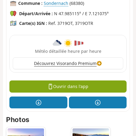
Commune :
Sondernach
(68380)
Départ/Arrivée :
N 47.985115° / E 7.121075°
Carte(s) IGN :
Ref. 3719OT, 3719OTR
Météo détaillée heure par heure
Découvrez Visorando Premium
Ouvrir dans l'app
Photos