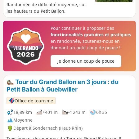
Randonnée de difficulté moyenne, sur
les hauteurs du Petit Ballon.
Pour continuer à proposer des
fonctionnalités gratuites et pratiques
en randonnée, soutenez-nous en
donnant un petit coup de pouce !
Je donne un coup de pouce
Tour du Grand Ballon en 3 jours : du
Petit Ballon à Guebwiller
Office de tourisme
18,89 km
+401 m
-1 243 m
6h 35
Moyenne
Départ à Sondernach (Haut-Rhin)
Troisième et dernier jour du Tour du Grand Ballon en 3