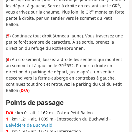
®
les départ à gauche, Serrez à droite en restant sur le GR
,
®
vous arrivez sur la chaume. Plus loin, le GR
monte en forte
pente à droite, par un sentier vers le sommet du Petit
Ballon.
(
5
) Continuez tout droit (Anneau Jaune). Vous traversez une
petite forêt sombre de caractère. À sa sortie, prenez la
direction du refuge du Rothenbrunnen.
(
6
) Au croisement, laissez à droite les sentiers qui montent
®
au sommet et à gauche le GR
532. Prenez à droite en
direction du parking de départ, juste après, un sentier
descend vers la ferme-auberge en contrebas à gauche,
continuez tout droit et retrouvez le parking du Col du Petit
Ballon (
D/A
).
Points de passage
D/A
: km 0 - alt. 1 162 m - Col du Petit Ballon
1
: km 1.21 - alt. 1 009 m - Intersection du Buchwald -
Belvédère de Buchwald
2
: km 1.97 - alt. 1 077 m - Intersection