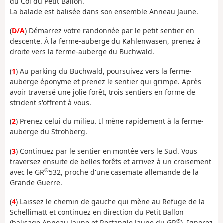
du Col du Petit Ballon.
La balade est balisée dans son ensemble Anneau Jaune.
(
D/A
) Démarrez votre randonnée par le petit sentier en
descente. À la ferme-auberge du Kahlenwasen, prenez à
droite vers la ferme-auberge du Buchwald.
(
1
) Au parking du Buchwald, poursuivez vers la ferme-
auberge éponyme et prenez le sentier qui grimpe. Après
avoir traversé une jolie forêt, trois sentiers en forme de
strident s'offrent à vous.
(
2
) Prenez celui du milieu. Il mène rapidement à la ferme-
auberge du Strohberg.
(
3
) Continuez par le sentier en montée vers le Sud. Vous
traversez ensuite de belles forêts et arrivez à un croisement
®
avec le GR
532, proche d'une casemate allemande de la
Grande Guerre.
(
4
) Laissez le chemin de gauche qui mène au Refuge de la
Schellimatt et continuez en direction du Petit Ballon
®
(balisage Anneau Jaune et Rectangle Jaune du GR
). Ignorez