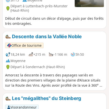
3h 15
Moyenne
Départ à Luttenbach-près-Munster
(Haut-Rhin)
Début de circuit dans un décor d'alpage, puis par des forêts
très ombragées.
Descente dans la Vallée Noble
Office de tourisme
18,24 km
+215 m
-1 166 m
5h 50
Moyenne
Départ à Sondernach (Haut-Rhin)
Amorcez la descente à travers des paysages variés en
direction des premiers villages de la plaine d’Alsace situés
sur la Route des Vins. Après avoir profité de la vue à 360° du
Petit Ballon sur les vallées de Guebwiller, Munster et sur la
chaîne du Hohneck et du Grand Ballon, c’est en amorçant la
Les "mégalithes" du Steinberg
descente au bout de la crête, que vous apercevrez le cirque
glaciaire du Petit Ballon. De beaux petits sentiers, entre
Visorandonneur