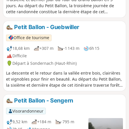
jours. Au départ du Petit Ballon, la troisième journée de
cette randonnée constitue la dernière étape de cet
itinéraire et le retour à Guebwiller. Vous traverserez
plusieurs types de paysages, de la forêt en passant par des
Petit Ballon - Guebwiller
clairières et des prés de pâture, tout en surplombant les
villes et villages de part et d’autre de la montagne, faisant le
Office de tourisme
lien entre la vallée du Florival et la Vallée Noble. Cette
grande randonnée s’achèvera en vous emmenant sur les
18,68 km
+307 m
-1 143 m
6h 15
chemins en balcon du vignoble de Guebwiller, qui vous
Difficile
offrira des panoramas exceptionnels sur la vallée du
Départ à Sondernach (Haut-Rhin)
Florival, le Grand et le Petit Ballon. Vous pourrez ainsi
admirer les chemins parcourus ces derniers jours.
La descente et le retour dans la vallée entre bois, clairières
et vignobles pour finir en beauté. Au départ du Petit Ballon,
la sixième et dernière étape de cet itinéraire traverse forêt
et clairières. Cette grande randonnée s’achève en
empruntant les chemins en balcon du vignoble de
Petit Ballon - Sengern
Guebwiller. Vous profiterez encore une fois de panoramas
exceptionnels sur la vallée du Florival, le Grand et le Petit
Visorandonneur
Ballon.
9,52 km
+184 m
-795 m