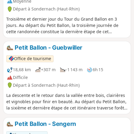
Moyenne
Départ à Sondernach (Haut-Rhin)
Troisième et dernier jour du Tour du Grand Ballon en 3
jours. Au départ du Petit Ballon, la troisième journée de
cette randonnée constitue la dernière étape de cet
itinéraire et le retour à Guebwiller. Vous traverserez
plusieurs types de paysages, de la forêt en passant par des
Petit Ballon - Guebwiller
clairières et des prés de pâture, tout en surplombant les
villes et villages de part et d’autre de la montagne, faisant le
Office de tourisme
lien entre la vallée du Florival et la Vallée Noble. Cette
grande randonnée s’achèvera en vous emmenant sur les
18,68 km
+307 m
-1 143 m
6h 15
chemins en balcon du vignoble de Guebwiller, qui vous
Difficile
offrira des panoramas exceptionnels sur la vallée du
Départ à Sondernach (Haut-Rhin)
Florival, le Grand et le Petit Ballon. Vous pourrez ainsi
admirer les chemins parcourus ces derniers jours.
La descente et le retour dans la vallée entre bois, clairières
et vignobles pour finir en beauté. Au départ du Petit Ballon,
la sixième et dernière étape de cet itinéraire traverse forêt
et clairières. Cette grande randonnée s’achève en
empruntant les chemins en balcon du vignoble de
Petit Ballon - Sengern
Guebwiller. Vous profiterez encore une fois de panoramas
exceptionnels sur la vallée du Florival, le Grand et le Petit