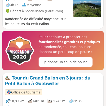
4h 15
Moyenne
Départ à Sondernach (Haut-Rhin)
Randonnée de difficulté moyenne, sur
les hauteurs du Petit Ballon.
Pour continuer à proposer des
fonctionnalités gratuites et pratiques
en randonnée, soutenez-nous en
donnant un petit coup de pouce !
Je donne un coup de pouce
Tour du Grand Ballon en 3 jours : du
Petit Ballon à Guebwiller
Office de tourisme
18,89 km
+401 m
-1 243 m
6h 35