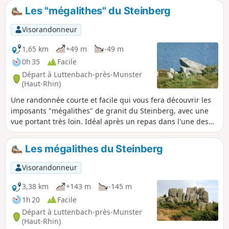
chaîne du Hohneck et du Grand Ballon, c’est en amorçant la
Les "mégalithes" du Steinberg
descente au bout de la crête, que vous apercevrez le cirque
glaciaire du Petit Ballon. De beaux petits sentiers, entre
Visorandonneur
bois et prairies, vignobles et montagne, vous emmèneront
jusqu’au village de Soultzmatt, en passant par Wintzfelden
1,65 km
+49 m
-49 m
et Osenbach, sans oublier une petite halte sur le site
0h 35
Facile
remarquable des vestiges du Couvent de Schwartzenthann.
Départ à Luttenbach-près-Munster
(Haut-Rhin)
Une randonnée courte et facile qui vous fera découvrir les
imposants "mégalithes" de granit du Steinberg, avec une
vue portant très loin. Idéal après un repas dans l'une des
ferme-auberge situées près du Petit Ballon.
Les mégalithes du Steinberg
Visorandonneur
3,38 km
+143 m
-145 m
1h 20
Facile
Départ à Luttenbach-près-Munster
(Haut-Rhin)