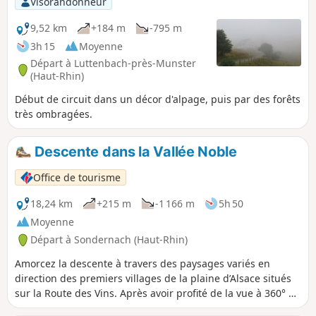
Visorandonneur
Ballon.
9,52 km
+184 m
-795 m
3h 15
Moyenne
Départ à Luttenbach-près-Munster
(Haut-Rhin)
Début de circuit dans un décor d'alpage, puis par des forêts
très ombragées.
Descente dans la Vallée Noble
Office de tourisme
18,24 km
+215 m
-1 166 m
5h 50
Moyenne
Départ à Sondernach (Haut-Rhin)
Amorcez la descente à travers des paysages variés en
direction des premiers villages de la plaine d’Alsace situés
sur la Route des Vins. Après avoir profité de la vue à 360° du
Petit Ballon sur les vallées de Guebwiller, Munster et sur la