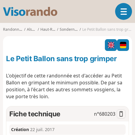
V
O
i
u
s
v
o
Randonnées
Alsace
Haut-Rhin
Sondernach
Le Petit Ballon sans trop grimper
r
r
i
a
r
n
l
d
Le Petit Ballon sans trop grimper
a
o
n
a
L'objectif de cette randonnée est d'accéder au Petit
v
Ballon en grimpant le minimum possible. De par sa
i
position, à l'écart des autres sommets vosgiens, la
g
vue porte très loin.
a
t
i
Fiche technique
n°
680203
o
n
Création
22 juil. 2017