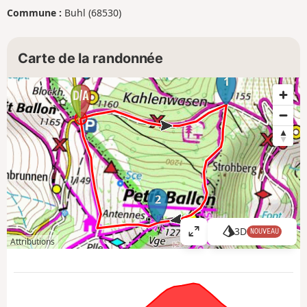
Commune :
Buhl (68530)
Carte de la randonnée
1
2
3D
NOUVEAU
A
Attributions
ff
i
c
h