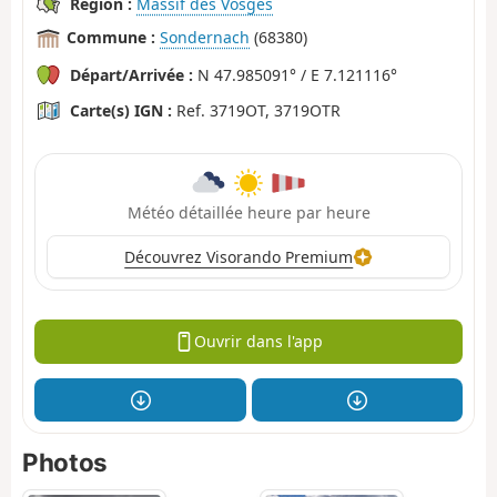
Région :
Massif des Vosges
Commune :
Sondernach
(68380)
Départ/Arrivée :
N 47.985091° / E 7.121116°
Carte(s) IGN :
Ref. 3719OT, 3719OTR
Météo détaillée heure par heure
Découvrez Visorando Premium
Ouvrir dans l'app
Photos