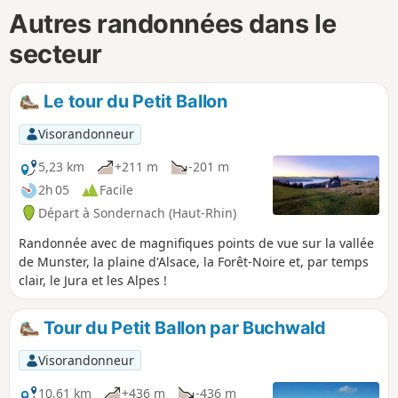
Autres randonnées dans le
secteur
Le tour du Petit Ballon
Visorandonneur
5,23 km
+211 m
-201 m
2h 05
Facile
Départ à Sondernach (Haut-Rhin)
Randonnée avec de magnifiques points de vue sur la vallée
de Munster, la plaine d'Alsace, la Forêt-Noire et, par temps
clair, le Jura et les Alpes !
Tour du Petit Ballon par Buchwald
Visorandonneur
10,61 km
+436 m
-436 m