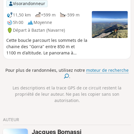
Visorandonneur
11,50 km
+599 m
-599 m
5h 00
Moyenne
Départ à Baztan (Navarre)
Cette boucle parcourt les sommets de la
chaine des "Gorra" entre 850 m et
1100 m d'altitude. Le panorama à
360°sur les crêtes est un florilège des
images du Pays Basque, avec la vallée
Pour plus de randonnées, utilisez notre
moteur de recherche
du Baztan (Alkurruntz, Autza), la chaine
.
de l'Iparla, les collines verdoyantes du
Gorospil, le Mondarrain, et la vallée de
Les descriptions et la trace GPS de ce circuit restent la
Sare avec... la Rhune. Le sentier du
propriété de leur auteur. Ne pas les copier sans son
retour par l'Ouest traverse une belle
autorisation.
forêt de chênes et de pins et plusieurs
petits torrents très bucoliques.
AUTEUR
Jacques Bomassi