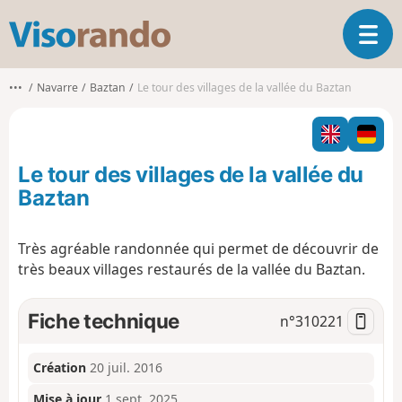
V
O
i
u
s
v
o
•••
Navarre
Baztan
Le tour des villages de la vallée du Baztan
r
r
i
a
r
n
l
d
Le tour des villages de la vallée du
a
o
n
Baztan
a
v
Très agréable randonnée qui permet de découvrir de
i
très beaux villages restaurés de la vallée du Baztan.
g
a
t
Fiche technique
n°
310221
i
o
n
Création
20 juil. 2016
Mise à jour
1 sept. 2025