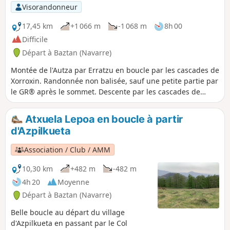
Visorandonneur
17,45 km
+1 066 m
-1 068 m
8h 00
Difficile
Départ à Baztan (Navarre)
Montée de l'Autza par Erratzu en boucle par les cascades de
Xorroxin. Randonnée non balisée, sauf une petite partie par
le GR® après le sommet. Descente par les cascades de
Xorroxin, centre d'intérêt.
Atxuela Lepoa en boucle à partir
d'Azpilkueta
Association / Club / AMM
10,30 km
+482 m
-482 m
4h 20
Moyenne
Départ à Baztan (Navarre)
Belle boucle au départ du village
d'Azpilkueta en passant par le Col