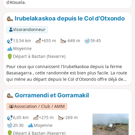
d'Atxuela.
Irubelakaskoa depuis le Col d'Otxondo
Visorandonneur
13,54 km
+655 m
-649 m
5h 45
Moyenne
Départ à Baztan (Navarre)
Pour ceux qui connaissent l'Irubelkaskoa depuis la ferme
Basasagarra , cette randonnée est bien plus facile. La route
qui mène au départ depuis le Col d'Otxondo offre déjà de
magnifiques vues. La randonnée traverse une très belle
forêt et continue sur des sentes herbeuses pour arriver
Gorramendi et Gorramakil
comme souvent au pays basque au sommet avec vue à
360°. Le retour suit une ligne de crête jusqu'au Gorramakil
Association / Club / AMM
puis le Gorramendi pour ceux qui veulent rallonger avec
toujours une splendide vue sur tous les sommets Pour cette
6,05 km
+275 m
-269 m
randonnée j'ai rejoint la piste au Col Otanarteko.
2h 30
Moyenne
Départ à Baztan (Navarre)