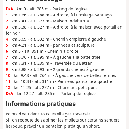
D/A
: km 0 - alt. 285 m - Parking de l'église
1
: km 1.66 - alt. 288 m - À droite, à l'Ermitage Santiago
2
: km 2.41 - alt. 323 m - Maison Indaburua
3
: km 3.38 - alt. 327 m - À droite, à la maison avec portail en
fer noir
4
: km 3.69 - alt. 332 m - Chemin empierré à gauche
5
: km 4.21 - alt. 384 m - panneau et sculpture
6
: km 5 - alt. 351 m - Chemin à droite
7
: km 5.76 - alt. 395 m - À gauche à la patte d'oie
8
: km 7.31 - alt. 235 m - Traversée du Batzan
9
: km 8.88 - alt. 293 m - 2 grands chênes à gauche
10
: km 9.48 - alt. 264 m - À gauche vers de belles fermes
11
: km 10.34 - alt. 311 m - Panneau pancarte à gauche
12
: km 11.25 - alt. 277 m - Charmant petit pont
D/A
: km 12.27 - alt. 286 m - Parking de l'église
Informations pratiques
Points d'eau dans tous les villages traversés.
Si l'on redoute de s'abimer les mollets sur certains sentiers
herbeux, prévoir un pantalon plutôt qu'un short.