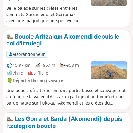
Belle balade sur les crêtes entre les
sommets Gorramendi et Gorramakil
avec une magnifique perspective sur la
vallée du Baztan et, de l'autre côté sur
les Pyrénées. Sans grosse difficulté, elle
Boucle Aritzakun Akomendi depuis le
peut se faire en famille.
col d'Itzulegi
Visorandonneur
15,87 km
+957 m
-958 m
7h 15
Difficile
Départ à Baztan (Navarre)
Une boucle où alterneront une partie basse et sauvage tout
au fond de la vallée d'Aritzakun (village abandonné) et une
partie haute sur l'Okoka, l'Akomendi et les crêtes du
Goramakil. Le chemin rejoint ensuite le départ au col
d'Itzulegi
Les Gorra et Barda (Akomendi) depuis
Itzulegi en boucle