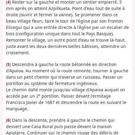
(
4
) Rester sur la gauche et monter un sentier empierré. 5
min après on atteint Azpilkueta. Point d'eau tout de suite à
droite (ouvrir et fermer la vanne). Se promener dans ce
beau village fleuri, faire le tour de l'église par son fronton
Elizegui qui a une entrée directe à l'église par un escalier de
bois (configuration unique dans tout le Pays Basque).
Remonter le village, un autre point d'eau se trouve là-haut,
juste avant les deux dernières belles bâtisses, atteindre un
croisement.
(
5
) Descendre à gauche la route bétonnée en direction
d'Apaioa. Au moment où la route remonte, tourner à gauche
dans un petit chemin qui traverse un ruisseau. Passer un
portillon au système de fermeture ingénieux.
Le chemin dallé monte jusqu'au village d'Apaioa auquel on
e
accède par un 2
portillon. Passer devant l'ermitage
Francisco Javier de 1687 et descendre la route en suivant le
marquage.
(
6
) Dans la descente, prendre à gauche le chemin qui
dessert une Casa Rural puis passe devant la maison
Apiolarre. Continuer sur le chemin rouge des débris de