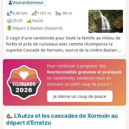
Visorandonneur
6,40 km
+101 m
-98 m
2h 05
Facile
Départ à Baztan (Navarre)
Il s'agit d'une randonnée pour toute la famille au milieu de
forêts et près de ruisseaux avec comme récompense la
superbe Cascade de Xorroxin, source de la rivière Baztan-
Bidassoa... et peut-être la découverte du trésor gardé par
les lamias sous la cascade.
Pour continuer à proposer des
fonctionnalités gratuites et pratiques
en randonnée, soutenez-nous en
donnant un petit coup de pouce !
Je donne un coup de pouce
L'Autza et les cascades de Xorroxin au
départ d'Erratzu