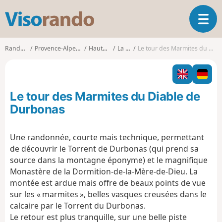
V
O
i
u
s
v
o
Randonnées
Provence-Alpes-Côte d'Azur
Hautes-Alpes
La Faurie
Le tour des Marmites du Diable de Durbonas
r
r
i
a
r
n
l
d
Le tour des Marmites du Diable de
a
o
n
Durbonas
a
v
Une randonnée, courte mais technique, permettant
i
de découvrir le Torrent de Durbonas (qui prend sa
g
a
source dans la montagne éponyme) et le magnifique
t
Monastère de la Dormition-de-la-Mère-de-Dieu. La
i
montée est ardue mais offre de beaux points de vue
o
sur les « marmites », belles vasques creusées dans le
n
calcaire par le Torrent du Durbonas.
Le retour est plus tranquille, sur une belle piste