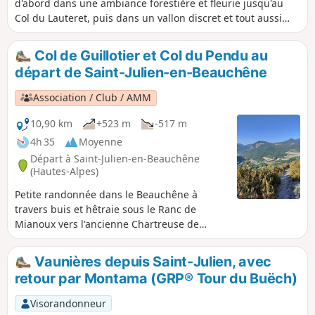
d'abord dans une ambiance forestière et fleurie jusqu'au
Col du Lauteret, puis dans un vallon discret et tout aussi
fleuri, dédié aux pâturages, avec l'omniprésence de la
Montagne d'Aurouze.
Col de Guillotier et Col du Pendu au
départ de Saint-Julien-en-Beauchêne
Association / Club / AMM
10,90 km
+523 m
-517 m
4h 35
Moyenne
Départ à Saint-Julien-en-Beauchêne
(Hautes-Alpes)
Petite randonnée dans le Beauchêne à
travers buis et hêtraie sous le Ranc de
Mianoux vers l'ancienne Chartreuse de
Durbon.
Vaunières depuis Saint-Julien, avec
retour par Montama (GRP® Tour du Buëch)
Visorandonneur