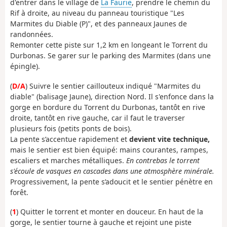
d'entrer dans le village de
La Faurie
, prendre le chemin du
Rif à droite, au niveau du panneau touristique "Les
Marmites du Diable (P)", et des panneaux Jaunes de
randonnées.
Remonter cette piste sur 1,2 km en longeant le Torrent du
Durbonas. Se garer sur le parking des Marmites (dans une
épingle).
(
D/A
) Suivre le sentier caillouteux indiqué "Marmites du
diable" (balisage Jaune), direction Nord. Il s'enfonce dans la
gorge en bordure du Torrent du Durbonas, tantôt en rive
droite, tantôt en rive gauche, car il faut le traverser
plusieurs fois (petits ponts de bois).
La pente s’accentue rapidement et
devient vite technique,
mais le sentier est bien équipé: mains courantes, rampes,
escaliers et marches métalliques.
En contrebas le torrent
s'écoule de vasques en cascades dans une atmosphère minérale.
Progressivement, la pente s’adoucit et le sentier pénètre en
forêt.
(
1
) Quitter le torrent et monter en douceur. En haut de la
gorge, le sentier tourne à gauche et rejoint une piste