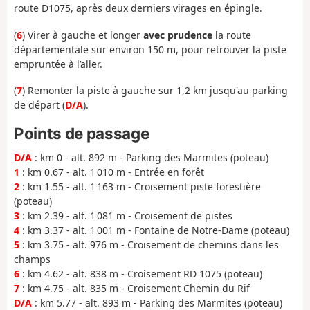
route D1075, après deux derniers virages en épingle.
(
6
) Virer à gauche et longer
avec prudence
la route
départementale sur environ 150 m, pour retrouver la piste
empruntée à l’aller.
(
7
) Remonter la piste à gauche sur 1,2 km jusqu'au parking
de départ (
D/A
).
Points de passage
D/A
: km 0 - alt. 892 m - Parking des Marmites (poteau)
1
: km 0.67 - alt. 1 010 m - Entrée en forêt
2
: km 1.55 - alt. 1 163 m - Croisement piste forestière
(poteau)
3
: km 2.39 - alt. 1 081 m - Croisement de pistes
4
: km 3.37 - alt. 1 001 m - Fontaine de Notre-Dame (poteau)
5
: km 3.75 - alt. 976 m - Croisement de chemins dans les
champs
6
: km 4.62 - alt. 838 m - Croisement RD 1075 (poteau)
7
: km 4.75 - alt. 835 m - Croisement Chemin du Rif
D/A
: km 5.77 - alt. 893 m - Parking des Marmites (poteau)