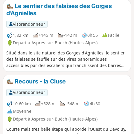
nécessitant de se faufiler avec souplesse dans une forêt de
Le sentier des falaises des Gorges
buis et de remonter une vire rocheuse avec quelques
d'Agnielles
mouvements proches de l’escalade.
Visorandonneur
1,82 km
+145 m
-142 m
0h 55
Facile
Départ à Aspres-sur-Buëch (Hautes-Alpes)
Situé dans le site naturel des Gorges d'Agnielles, le sentier
des falaises se faufile sur des vires panoramiques
accessibles par des escaliers qui franchissent des barres
rocheuses, offrant une vue magnifique grâce à deux
belvédères. Équipé de panneaux d'interprétation, ce
Recours - la Cluse
parcours est accessible par un escalier suspendu à la
falaise, et traverse la grotte aux cinq entrées. Parcours
Visorandonneur
facile sauf pour les personnes appréhendant les voies
escarpées.
10,60 km
+528 m
-548 m
4h 30
Moyenne
Départ à Aspres-sur-Buëch (Hautes-Alpes)
Courte mais très belle étape qui aborde l'Ouest du Dévoluy,