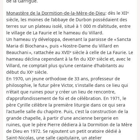
de la Garrigue.
Monastère de la Dormition-de-la-Mère-de-Dieu
: dès le XIIᵉ
siècle, les moines de l’abbaye de Durbon possédaient des
terres sur un plateau isolé, situé à 1 000 m d’altitude, entre
le village de La Faurie et le hameau du Villard.
Un hameau s’y développa, devenant la paroisse de « Sancta
Maria di Biochana », puis « Nostre‑Dame du Villard en
Beauchani », rattachée au XVIIᵉ siècle à celle de La Faurie. Le
hameau déclina cependant à la fin du XIXᵉ siècle et, avec le
Villard, ne comptait plus qu’une centaine d’habitants au
début du XXᵉ siècle.
En 1970, un jeune orthodoxe de 33 ans, professeur de
philosophie, le futur père Victor, s'installe dans ce lieu qui
n'était que ruines pour y créer un lieu de rencontre,
d'approfondissement de foi et de célébration. En 1971, le
père Cyrille célèbre la première liturgie dans ce qui sera
l'actuelle salle du chapitre. Puis, c'est la construction de la
grande chapelle, à partir d'une ancienne bergerie en
ruines, que le père Pierre dédiera à la Dormition de la Mère
de Dieu en 1972. Se rajoutent un petit oratoire dédié à
Saint-Nicolas, une salle capitulaire, un atelier