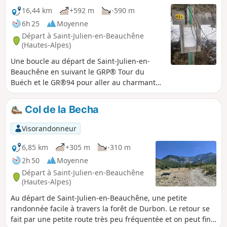
16,44 km
+592 m
-590 m
6h 25
Moyenne
Départ à Saint-Julien-en-Beauchêne
(Hautes-Alpes)
Une boucle au départ de Saint-Julien-en-
Beauchêne en suivant le GRP® Tour du
Buëch et le GR®94 pour aller au charmant
hameau de Vaunières en passant par des
paysages apaisants et avec de beaux
Col de la Becha
panoramas de moyenne montagne. Mèfi ! Le
sentier entre Fontarasse et le chemin de
Visorandonneur
Vaunière étant interdit, il est nécessaire
d'emprunter la petite route goudronnée
6,85 km
+305 m
-310 m
"Chemin de Vaunières" plutôt que le sentier
2h 50
Moyenne
de Fontarasse.
Départ à Saint-Julien-en-Beauchêne
(Hautes-Alpes)
Au départ de Saint-Julien-en-Beauchêne, une petite
randonnée facile à travers la forêt de Durbon. Le retour se
fait par une petite route très peu fréquentée et on peut finir