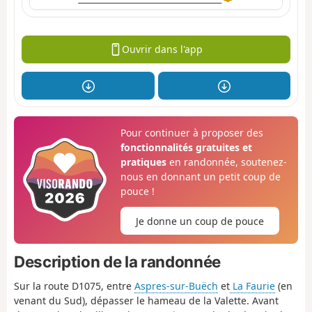
Ouvrir dans l'app
Pour continuer à proposer des
fonctionnalités gratuites et
pratiques
en randonnée, soutenez-
nous en donnant un petit coup de
pouce !
Je donne un coup de pouce
Description de la randonnée
Sur la route D1075, entre
Aspres-sur-Buëch
et
La Faurie
(en
venant du Sud), dépasser le hameau de la Valette. Avant