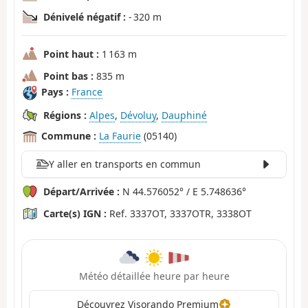
Dénivelé négatif :
- 320 m
Point haut :
1 163 m
Point bas :
835 m
Pays :
France
Régions :
Alpes
,
Dévoluy
,
Dauphiné
Commune :
La Faurie
(05140)
Y aller en transports en commun
Départ/Arrivée :
N 44.576052° / E 5.748636°
Carte(s) IGN :
Ref. 3337OT, 3337OTR, 3338OT
Météo détaillée heure par heure
Découvrez Visorando Premium