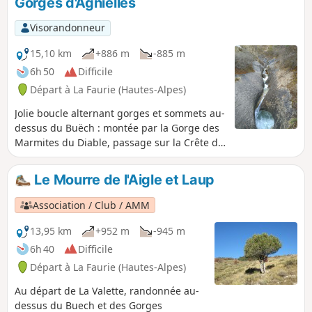
Gorges d'Agnielles
Visorandonneur
15,10 km
+886 m
-885 m
6h 50
Difficile
Départ à La Faurie (Hautes-Alpes)
Jolie boucle alternant gorges et sommets au-
dessus du Buëch : montée par la Gorge des
Marmites du Diable, passage sur la Crête du
Moure de l'Aigle et de l'Aup, et retour par un
chemin en balcon au-dessus des Gorges
Le Mourre de l'Aigle et Laup
d'Agnielles. La balade est classée difficile à
cause de quelques gués et passages
Association / Club / AMM
délicats (mais aménagés) sur le sentier des
Marmites du Diable.
13,95 km
+952 m
-945 m
6h 40
Difficile
Départ à La Faurie (Hautes-Alpes)
Au départ de La Valette, randonnée au-
dessus du Buech et des Gorges