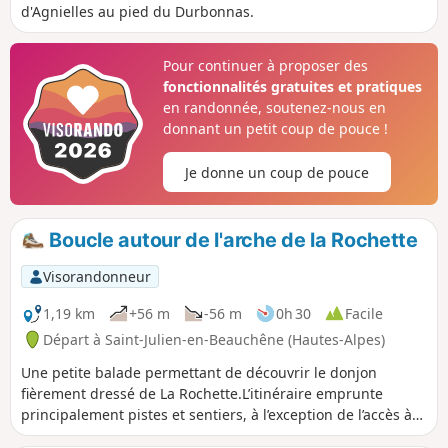
d'Agnielles au pied du Durbonnas.
Pour continuer à proposer des
fonctionnalités gratuites et pratiques
en randonnée, soutenez-nous en
donnant un petit coup de pouce !
Je donne un coup de pouce
Boucle autour de l'arche de la Rochette
Visorandonneur
1,19 km
+56 m
-56 m
0h 30
Facile
Départ à Saint-Julien-en-Beauchêne (Hautes-Alpes)
Une petite balade permettant de découvrir le donjon
fièrement dressé de La Rochette.L’itinéraire emprunte
principalement pistes et sentiers, à l’exception de l’accès à
la seconde arche, qui se fait par une vire oblique