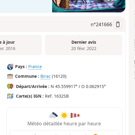
n°
241666
e à jour
Dernier avis
vr. 2016
20 févr. 2022
Pays :
France
Commune :
Birac
(16120)
Départ/Arrivée :
N 45.559917° / O 0.062915°
Carte(s) IGN :
Ref. 1632SB
Météo détaillée heure par heure