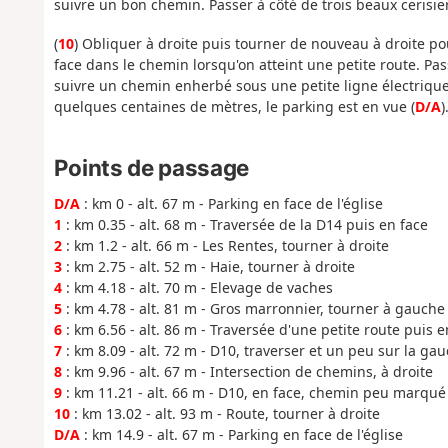
suivre un bon chemin. Passer à côté de trois beaux cerisier
(
10
) Obliquer à droite puis tourner de nouveau à droite po
face dans le chemin lorsqu'on atteint une petite route. Pas
suivre un chemin enherbé sous une petite ligne électrique
quelques centaines de mètres, le parking est en vue (
D/A
)
Points de passage
D/A
: km 0 - alt. 67 m - Parking en face de l'église
1
: km 0.35 - alt. 68 m - Traversée de la D14 puis en face
2
: km 1.2 - alt. 66 m - Les Rentes, tourner à droite
3
: km 2.75 - alt. 52 m - Haie, tourner à droite
4
: km 4.18 - alt. 70 m - Elevage de vaches
5
: km 4.78 - alt. 81 m - Gros marronnier, tourner à gauche
6
: km 6.56 - alt. 86 m - Traversée d'une petite route puis e
7
: km 8.09 - alt. 72 m - D10, traverser et un peu sur la ga
8
: km 9.96 - alt. 67 m - Intersection de chemins, à droite
9
: km 11.21 - alt. 66 m - D10, en face, chemin peu marqué
10
: km 13.02 - alt. 93 m - Route, tourner à droite
D/A
: km 14.9 - alt. 67 m - Parking en face de l'église