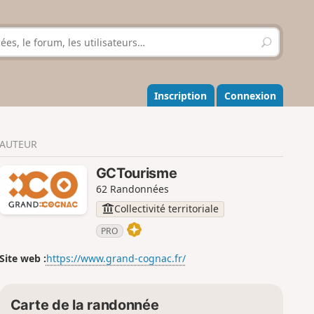
R
e
c
h
e
Inscription
Connexion
r
c
h
AUTEUR
e
r
GCTourisme
62 Randonnées
Collectivité territoriale
PRO
Site web :
https://www.grand-cognac.fr/
Carte de la randonnée