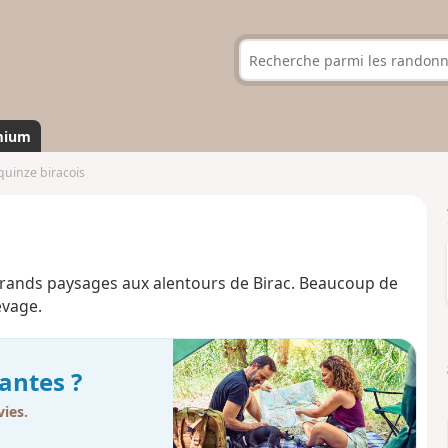
mium
quinze biracois
grands paysages aux alentours de Birac. Beaucoup de
evage.
antes ?
ies.