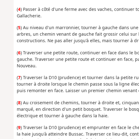
(
4
) Passer à côté d'une ferme avec des vaches, continuer to
Gallacherie.
(
5
) Au niveau d'un marronnier, tourner à gauche dans une
arbres, un chemin venant de gauche fait grossir celui sur l
constructions. Ne pas aller jusqu'à elles, mais tourner à d
(
6
) Traverser une petite route, continuer en face dans le b
gauche. Traverser une petite route et continuer en face, pa
Nouveau.
(
7
) Traverser la D10 (prudence) et tourner dans la petite r
tourner à droite lorsque le chemin passe sous la ligne él
puis remonter en face. Laisser un premier chemin venant
(
8
) Au croisement de chemins, tourner à droite et, cinqua
marqué, en direction d'un petit bosquet. Traverser le bosq
électrique et tourner à gauche dans la haie.
(
9
) Traverser la D10 (prudence) et emprunter en face le c
la haie jusqu'à atteindre Bussac. Traverser ce lieu-dit, co