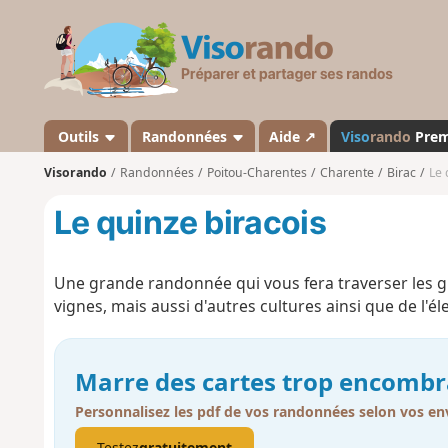
V
i
s
o
r
a
Outils
Randonnées
Aide ↗
Viso
rando
Pre
n
Visorando
Randonnées
Poitou-Charentes
Charente
Birac
Le 
d
o
Le quinze biracois
Une grande randonnée qui vous fera traverser les 
vignes, mais aussi d'autres cultures ainsi que de l'él
Marre des cartes trop encombr
Personnalisez les pdf de vos randonnées selon vos env
Testez
gratuitement