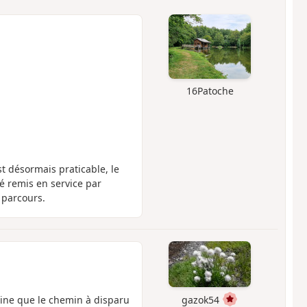
16Patoche
st désormais praticable, le
é remis en service par
e parcours.
gine que le chemin à disparu
gazok54