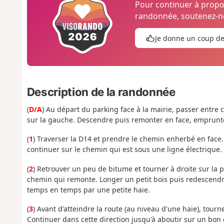
Pour continuer à prop
randonnée, soutenez-no
Je donne un coup d
Description de la randonnée
(
D/A
) Au départ du parking face à la mairie, passer entre cel
sur la gauche. Descendre puis remonter en face, emprunter 
(
1
) Traverser la D14 et prendre le chemin enherbé en face.
continuer sur le chemin qui est sous une ligne électrique. 
(
2
) Retrouver un peu de bitume et tourner à droite sur la 
chemin qui remonte. Longer un petit bois puis redescendre
temps en temps par une petite haie.
(
3
) Avant d'atteindre la route (au niveau d'une haie), to
Continuer dans cette direction jusqu'à aboutir sur un bon