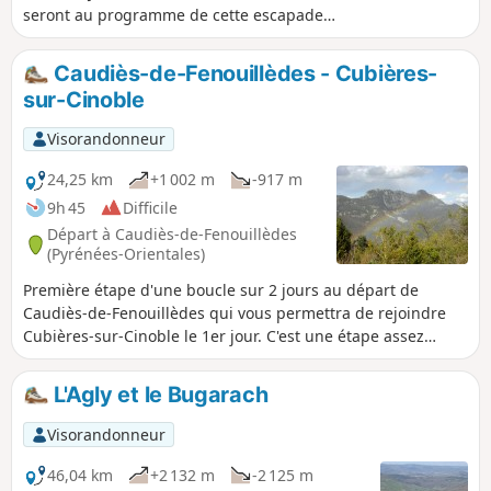
seront au programme de cette escapade
patrimoniale.
Caudiès-de-Fenouillèdes - Cubières-
sur-Cinoble
Visorandonneur
24,25 km
+1 002 m
-917 m
9h 45
Difficile
Départ à Caudiès-de-Fenouillèdes
(Pyrénées-Orientales)
Première étape d'une boucle sur 2 jours au départ de
Caudiès-de-Fenouillèdes qui vous permettra de rejoindre
Cubières-sur-Cinoble le 1er jour. C'est une étape assez
longue au dénivelé important. Il est possible de la modifier
à souhaits, les sentiers de PR®, GR® 36, Sentier Cathare
L'Agly et le Bugarach
GR®367 - 367A et GRP® Tour des Fenouillèdes étant
nombreux.
Visorandonneur
46,04 km
+2 132 m
-2 125 m