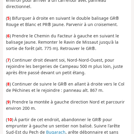
environ pour arriver à un carrefour avec panneau
directionnel.
(
5
) Bifurquer à droite en suivant le double balisage GR®
Rouge et Blanc et PR® Jaune. Parvenir à un croisement.
(
6
) Prendre le Chemin du Facteur à gauche en suivant le
balisage Jaune. Remonter le Ravin de Missaut jusqu'à la
sortie de forêt (alt. 775 m). Retrouver le GR®.
(
7
) Continuer droit devant soi, Nord-Nord-Ouest, pour
rejoindre les bergeries de Campeau 500 m plus loin, juste
après être passé devant un petit étang.
(
8
) Continuer de suivre le GR® en allant à droite vers le Col
de Péchines et le rejoindre : panneau alt. 867 m.
(
9
) Prendre la montée à gauche direction Nord et parcourir
environ 200 m.
(
10
) À partir de cet endroit, abandonner le GR® pour
emprunter à gauche un sentier non balisé. Suivre l'arête
Sud-Est du Pech de
Bugarach
, arête débonnaire et sans