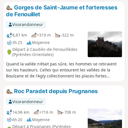
beau chemin en balcon (passage délicat aménagé) pour
Gorges de Saint-Jaume et forteresses
retrouver le parking. - Randonnée à entreprendre en
de Fenouillet
absence de pluie ou gel. Nombreuses passerelles
glissantes de (1) à (2) et chemin en bacon avec passages
Visorandonneur
délicats du (20) au (21). - Au retour, les personnes sujettes
au vertige ou aillant l'appréhension du vide, descendront
8,87 km
+319 m
-322 m
par les Gorges de Saint-Jaume depuis le (2) - Randonnée
3h 25
Moyenne
classée difficile à cause du passage dans les gorges, du
Départ à Caudiès-de-Fenouillèdes
chemin en balcon et de l'orientation.
(Pyrénées-Orientales)
Quand la vallée n'était pas sûre, les hommes se retiraient
sur les hauteurs. Celles qui entourent les vallées de la
Boulzane et de l'Agly collectionnent les places-fortes
prestigieuses (Puylaurens, Fenouillet, Quéribus...). Et les
moyens d'y accéder n'étaient pas des plus faciles, à l'image
Roc Paradet depuis Prugnanes
des Gorges de Saint-Jaume.
Visorandonneur
14,96 km
+716 m
-708 m
6h 20
Moyenne
Départ à Prugnanes (Pyrénées-