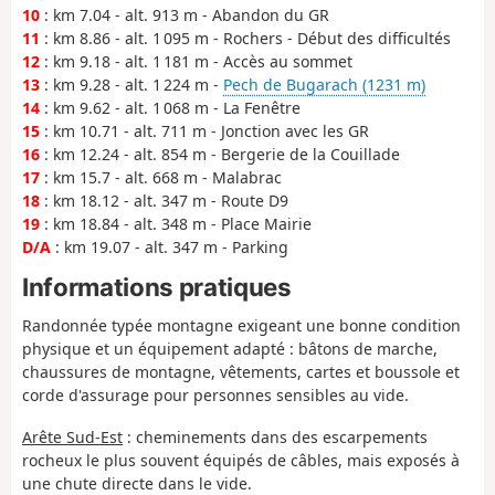
10
: km 7.04 - alt. 913 m - Abandon du GR
11
: km 8.86 - alt. 1 095 m - Rochers - Début des difficultés
12
: km 9.18 - alt. 1 181 m - Accès au sommet
13
: km 9.28 - alt. 1 224 m -
Pech de Bugarach (1231 m)
14
: km 9.62 - alt. 1 068 m - La Fenêtre
15
: km 10.71 - alt. 711 m - Jonction avec les GR
16
: km 12.24 - alt. 854 m - Bergerie de la Couillade
17
: km 15.7 - alt. 668 m - Malabrac
18
: km 18.12 - alt. 347 m - Route D9
19
: km 18.84 - alt. 348 m - Place Mairie
D/A
: km 19.07 - alt. 347 m - Parking
Informations pratiques
Randonnée typée montagne exigeant une bonne condition
physique et un équipement adapté : bâtons de marche,
chaussures de montagne, vêtements, cartes et boussole et
corde d'assurage pour personnes sensibles au vide.
Arête Sud-Est
: cheminements dans des escarpements
rocheux le plus souvent équipés de câbles, mais exposés à
une chute directe dans le vide.