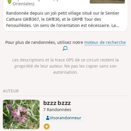
Orientales)
Randonnée depuis un joli petit village situé sur le Sentier
Cathare GR®367, le GR®36, et le GRP® Tour des
Fenouillèdes. Un sens de l'orientation est nécessaire. La
récompense est au sommet avec son panorama à 360°. Au
retour, la visite d’une belle et grande grotte est très
Pour plus de randonnées, utilisez notre
moteur de recherche
intéressante.
.
Les descriptions et la trace GPS de ce circuit restent la
propriété de leur auteur. Ne pas les copier sans son
autorisation.
AUTEUR
bzzz bzzz
7 Randonnées
Visorandonneur