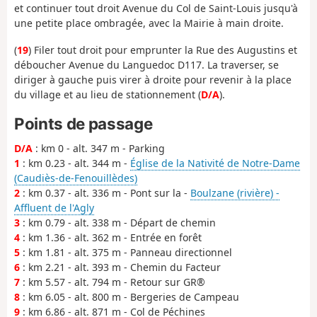
et continuer tout droit Avenue du Col de Saint-Louis jusqu'à
une petite place ombragée, avec la Mairie à main droite.
(
19
) Filer tout droit pour emprunter la Rue des Augustins et
déboucher Avenue du Languedoc D117. La traverser, se
diriger à gauche puis virer à droite pour revenir à la place
du village et au lieu de stationnement (
D/A
).
Points de passage
D/A
: km 0 - alt. 347 m - Parking
1
: km 0.23 - alt. 344 m -
Église de la Nativité de Notre-Dame
(Caudiès-de-Fenouillèdes)
2
: km 0.37 - alt. 336 m - Pont sur la -
Boulzane (rivière) -
Affluent de l'Agly
3
: km 0.79 - alt. 338 m - Départ de chemin
4
: km 1.36 - alt. 362 m - Entrée en forêt
5
: km 1.81 - alt. 375 m - Panneau directionnel
6
: km 2.21 - alt. 393 m - Chemin du Facteur
7
: km 5.57 - alt. 794 m - Retour sur GR®
8
: km 6.05 - alt. 800 m - Bergeries de Campeau
9
: km 6.86 - alt. 871 m - Col de Péchines