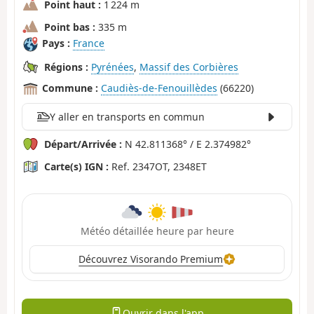
Point haut :
1 224 m
Point bas :
335 m
Pays :
France
Régions :
Pyrénées
,
Massif des Corbières
Commune :
Caudiès-de-Fenouillèdes
(66220)
Y aller en transports en commun
Départ/Arrivée :
N 42.811368° / E 2.374982°
Carte(s) IGN :
Ref. 2347OT, 2348ET
Météo détaillée heure par heure
Découvrez Visorando Premium
Ouvrir dans l'app