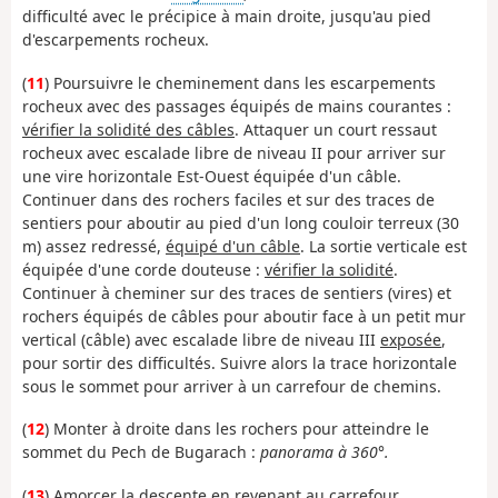
difficulté avec le précipice à main droite, jusqu'au pied
d'escarpements rocheux.
(
11
) Poursuivre le cheminement dans les escarpements
rocheux avec des passages équipés de mains courantes :
vérifier la solidité des câbles
. Attaquer un court ressaut
rocheux avec escalade libre de niveau II pour arriver sur
une vire horizontale Est-Ouest équipée d'un câble.
Continuer dans des rochers faciles et sur des traces de
sentiers pour aboutir au pied d'un long couloir terreux (30
m) assez redressé,
équipé d'un câble
. La sortie verticale est
équipée d'une corde douteuse :
vérifier la solidité
.
Continuer à cheminer sur des traces de sentiers (vires) et
rochers équipés de câbles pour aboutir face à un petit mur
vertical (câble) avec escalade libre de niveau III
exposée
,
pour sortir des difficultés. Suivre alors la trace horizontale
sous le sommet pour arriver à un carrefour de chemins.
(
12
) Monter à droite dans les rochers pour atteindre le
sommet du Pech de Bugarach :
panorama à 360°.
(
13
) Amorcer la descente en revenant au carrefour.