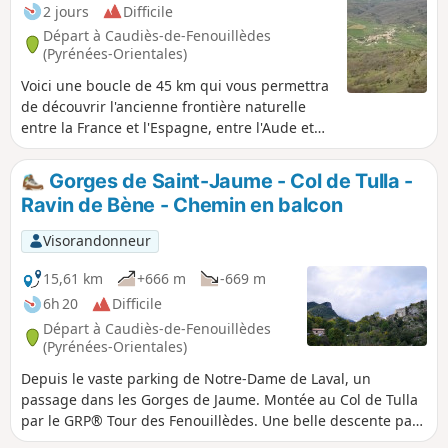
2 jours
Difficile
Départ à Caudiès-de-Fenouillèdes
(Pyrénées-Orientales)
Voici une boucle de 45 km qui vous permettra
de découvrir l'ancienne frontière naturelle
entre la France et l'Espagne, entre l'Aude et
les Pyrénées Orientales, ainsi que la haute
vallée de l'Agly et son magnifique défilé des
Gorges de Saint-Jaume - Col de Tulla -
Gorges de Galamus, et ensuite de monter sur
Ravin de Bène - Chemin en balcon
le Pic de Bugarach. Départ de Caudiès de
Fenouillèdes vers Duilhac sous Peyrepertuse,
Visorandonneur
puis descente vers Cubières sur Cinoble. Le
second jour, approche puis montée sur le
15,61 km
+666 m
-669 m
Pech de Bugarach, et descente et retour vers
6h 20
Difficile
Caudiès.
Départ à Caudiès-de-Fenouillèdes
(Pyrénées-Orientales)
Depuis le vaste parking de Notre-Dame de Laval, un
passage dans les Gorges de Jaume. Montée au Col de Tulla
par le GRP® Tour des Fenouillèdes. Une belle descente par
le Ravin de Bène pour un retour à La Vilasse. Puis un très