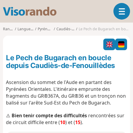
V
O
i
u
s
v
o
Randonnées
Languedoc-Roussillon
Pyrénées-Orientales
Caudiès-de-Fenouillèdes
Le Pech de Bugarach en boucle depuis Caudiès-de-Fenouillèdes
r
r
i
a
r
n
l
d
Le Pech de Bugarach en boucle
a
o
n
depuis Caudiès-de-Fenouillèdes
a
v
Ascension du sommet de l'Aude en partant des
i
Pyrénées Orientales. L'itinéraire emprunte des
g
a
fragments du GR®367A, du GR®36 et un tronçon non
t
balisé sur l'arête Sud-Est du Pech de Bugarach.
i
o
⚠️
Bien tenir compte des difficultés
rencontrées sur
n
de circuit difficile entre (
10
) et (
15
).