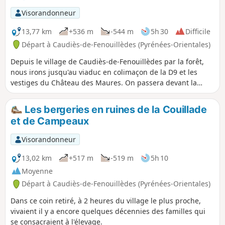
Visorandonneur
13,77 km
+536 m
-544 m
5h 30
Difficile
Départ à Caudiès-de-Fenouillèdes (Pyrénées-Orientales)
Depuis le village de Caudiès-de-Fenouillèdes par la forêt,
nous irons jusqu'au viaduc en colimaçon de la D9 et les
vestiges du Château des Maures. On passera devant la
plaque commémorative de l'arrêt pause déjeuner du duc et
la duchesse d'Orléans, fils de Louis-Philippe Ier, puis
Les bergeries en ruines de la Couillade
direction le hameau abandonné de Malabrac.
et de Campeaux
Visorandonneur
13,02 km
+517 m
-519 m
5h 10
Moyenne
Départ à Caudiès-de-Fenouillèdes (Pyrénées-Orientales)
Dans ce coin retiré, à 2 heures du village le plus proche,
vivaient il y a encore quelques décennies des familles qui
se consacraient à l'élevage.