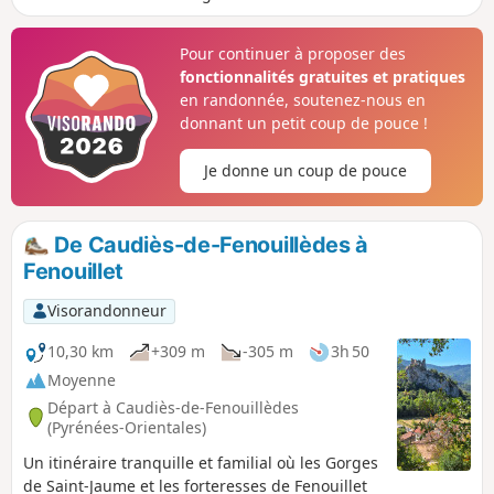
Pour continuer à proposer des
fonctionnalités gratuites et pratiques
en randonnée, soutenez-nous en
donnant un petit coup de pouce !
Je donne un coup de pouce
De Caudiès-de-Fenouillèdes à
Fenouillet
Visorandonneur
10,30 km
+309 m
-305 m
3h 50
Moyenne
Départ à Caudiès-de-Fenouillèdes
(Pyrénées-Orientales)
Un itinéraire tranquille et familial où les Gorges
de Saint-Jaume et les forteresses de Fenouillet